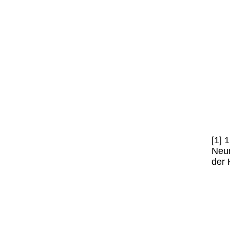
[1] 
Neun
der 