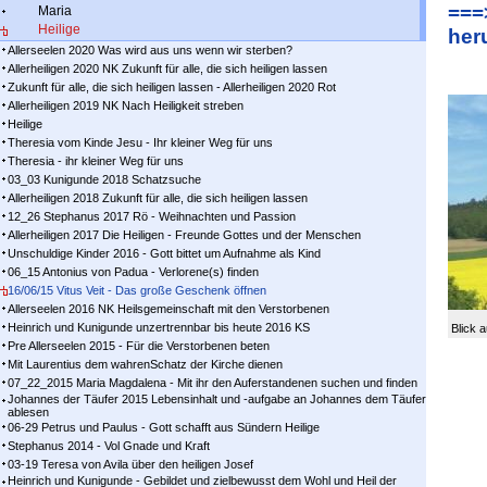
===
Maria
Heilige
her
Allerseelen 2020 Was wird aus uns wenn wir sterben?
Allerheiligen 2020 NK Zukunft für alle, die sich heiligen lassen
Zukunft für alle, die sich heiligen lassen - Allerheiligen 2020 Rot
Allerheiligen 2019 NK Nach Heiligkeit streben
Heilige
Theresia vom Kinde Jesu - Ihr kleiner Weg für uns
Theresia - ihr kleiner Weg für uns
03_03 Kunigunde 2018 Schatzsuche
Allerheiligen 2018 Zukunft für alle, die sich heiligen lassen
12_26 Stephanus 2017 Rö - Weihnachten und Passion
Allerheiligen 2017 Die Heiligen - Freunde Gottes und der Menschen
Unschuldige Kinder 2016 - Gott bittet um Aufnahme als Kind
06_15 Antonius von Padua - Verlorene(s) finden
16/06/15 Vitus Veit - Das große Geschenk öffnen
Allerseelen 2016 NK Heilsgemeinschaft mit den Verstorbenen
Heinrich und Kunigunde unzertrennbar bis heute 2016 KS
Blick 
Pre Allerseelen 2015 - Für die Verstorbenen beten
Mit Laurentius dem wahrenSchatz der Kirche dienen
07_22_2015 Maria Magdalena - Mit ihr den Auferstandenen suchen und finden
Johannes der Täufer 2015 Lebensinhalt und -aufgabe an Johannes dem Täufer
ablesen
06-29 Petrus und Paulus - Gott schafft aus Sündern Heilige
Stephanus 2014 - Vol Gnade und Kraft
03-19 Teresa von Avila über den heiligen Josef
Heinrich und Kunigunde - Gebildet und zielbewusst dem Wohl und Heil der