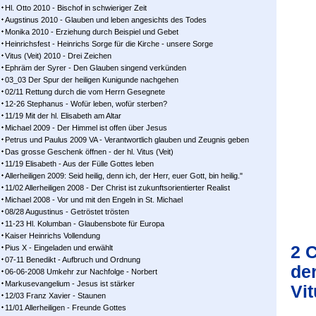
Hl. Otto 2010 - Bischof in schwieriger Zeit
Augstinus 2010 - Glauben und leben angesichts des Todes
Monika 2010 - Erziehung durch Beispiel und Gebet
Heinrichsfest - Heinrichs Sorge für die Kirche - unsere Sorge
Vitus (Veit) 2010 - Drei Zeichen
Ephräm der Syrer - Den Glauben singend verkünden
03_03 Der Spur der heiligen Kunigunde nachgehen
02/11 Rettung durch die vom Herrn Gesegnete
12-26 Stephanus - Wofür leben, wofür sterben?
11/19 Mit der hl. Elisabeth am Altar
Michael 2009 - Der Himmel ist offen über Jesus
Petrus und Paulus 2009 VA - Verantwortlich glauben und Zeugnis geben
Das grosse Geschenk öffnen - der hl. Vitus (Veit)
11/19 Elisabeth - Aus der Fülle Gottes leben
Allerheiligen 2009: Seid heilig, denn ich, der Herr, euer Gott, bin heilig."
11/02 Allerheiligen 2008 - Der Christ ist zukunftsorientierter Realist
Michael 2008 - Vor und mit den Engeln in St. Michael
08/28 Augustinus - Getröstet trösten
11-23 Hl. Kolumban - Glaubensbote für Europa
Kaiser Heinrichs Vollendung
2 
Pius X - Eingeladen und erwählt
07-11 Benedikt - Aufbruch und Ordnung
der
06-06-2008 Umkehr zur Nachfolge - Norbert
Markusevangelium - Jesus ist stärker
Vi
12/03 Franz Xavier - Staunen
11/01 Allerheiligen - Freunde Gottes