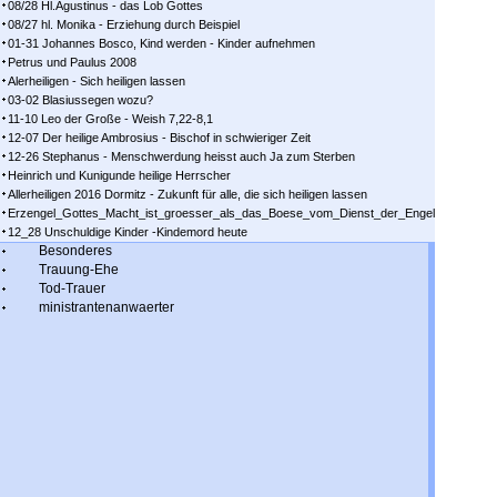
08/28 Hl.Agustinus - das Lob Gottes
08/27 hl. Monika - Erziehung durch Beispiel
01-31 Johannes Bosco, Kind werden - Kinder aufnehmen
Petrus und Paulus 2008
Alerheiligen - Sich heiligen lassen
03-02 Blasiussegen wozu?
11-10 Leo der Große - Weish 7,22-8,1
12-07 Der heilige Ambrosius - Bischof in schwieriger Zeit
12-26 Stephanus - Menschwerdung heisst auch Ja zum Sterben
Heinrich und Kunigunde heilige Herrscher
Allerheiligen 2016 Dormitz - Zukunft für alle, die sich heiligen lassen
Erzengel_Gottes_Macht_ist_groesser_als_das_Boese_vom_Dienst_der_Engel
12_28 Unschuldige Kinder -Kindemord heute
Besonderes
Trauung-Ehe
Tod-Trauer
ministrantenanwaerter