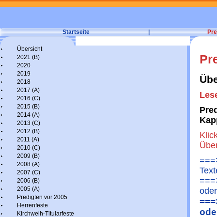
Startseite
|
Pre
Übersicht
Pr
2021 (B)
2020
2019
Übe
2018
2017 (A)
Lese
2016 (C)
2015 (B)
Pred
2014 (A)
Kap
2013 (C)
2012 (B)
Klic
2011 (A)
Über
2010 (C)
2009 (B)
===>
2008 (A)
Text
2007 (C)
===>
2006 (B)
2005 (A)
oder
Predigten vor 2005
===
Herrenfeste
ode
Kirchweih-Titularfeste