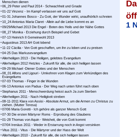
Da
Menschen dienen
06_29 Peter und Paul 2014 - Schwachheit und Gnade
01-22 Vinzenz - Im Kampf ver­las­sen wir uns auf Gott
öf
01-31 Johannes Bosco - Zu Gott, der Wunder wirkt, unaufhörlich schreien
10_24 Antonius Maria Claret - Allein auf die Liebe kommt es an
1 N
09/29/Michael 2013 Die Engel - Boten des Heils und der Nähe Gottes
08_27 Monika - Erziehung durch Beispiel und Gebet
07-13 Heinrich II Gemeinwohl 2013
Augustinus 2013 AH Gott lobend
11-22 Cäcilia - Von Gott geschaffen, um ihn zu loben und zu preisen
04-25 Das Markusevangelium
Allerheiligen 2013 - Die Heiligen, gelebtes Evangelium
Allerheiligen 2012 Hetzles - Zukunft für alle, die sich heiligen lassen
09-29 Michael -Diener Gottes und der Menschen
08_01 Alfons und Ligouri - Umkehren vom Klagen zum Verkündigen des
Evangeliums
07-03 Thomas - Finger in die Wunden
06-13 Antonius von Padua - Der Weg nach unten führt nach oben
Stephanus 2011 - Menschwerdung heisst auch Ja zum Sterben
Allerheiligen 2011 - Nach Heiligkeit streben
08-11-2011 Klara von Assisi - Absolute Armut, um die Armen zu Christus zu
ziehen. (Mutter Teresa)
07/06 Maria Goretti - Ich gehöre als ganzer Mensch Gott
07-30 Die ersten Märtyrer Roms - Erprobung des Glaubens
01-28 Thomas von Aquin - Weisheit, die von Gott kommt
07/04 Irenäus 2011 - Weder in Erstarrung noch in Angst versinken
Vitus 2011 - Vitus - Die Märtyrer und der Hass der Welt
Allerheiligen 2010 - Zukunft für alle, die sich heiligen lassen