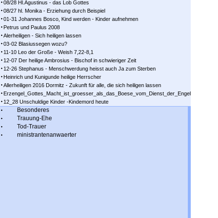
08/28 Hl.Agustinus - das Lob Gottes
08/27 hl. Monika - Erziehung durch Beispiel
01-31 Johannes Bosco, Kind werden - Kinder aufnehmen
Petrus und Paulus 2008
Alerheiligen - Sich heiligen lassen
03-02 Blasiussegen wozu?
11-10 Leo der Große - Weish 7,22-8,1
12-07 Der heilige Ambrosius - Bischof in schwieriger Zeit
12-26 Stephanus - Menschwerdung heisst auch Ja zum Sterben
Heinrich und Kunigunde heilige Herrscher
Allerheiligen 2016 Dormitz - Zukunft für alle, die sich heiligen lassen
Erzengel_Gottes_Macht_ist_groesser_als_das_Boese_vom_Dienst_der_Engel
12_28 Unschuldige Kinder -Kindemord heute
Besonderes
Trauung-Ehe
Tod-Trauer
ministrantenanwaerter