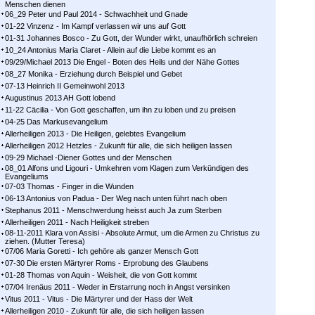
Menschen dienen
06_29 Peter und Paul 2014 - Schwachheit und Gnade
01-22 Vinzenz - Im Kampf ver­las­sen wir uns auf Gott
01-31 Johannes Bosco - Zu Gott, der Wunder wirkt, unaufhörlich schreien
10_24 Antonius Maria Claret - Allein auf die Liebe kommt es an
09/29/Michael 2013 Die Engel - Boten des Heils und der Nähe Gottes
08_27 Monika - Erziehung durch Beispiel und Gebet
07-13 Heinrich II Gemeinwohl 2013
Augustinus 2013 AH Gott lobend
11-22 Cäcilia - Von Gott geschaffen, um ihn zu loben und zu preisen
04-25 Das Markusevangelium
Allerheiligen 2013 - Die Heiligen, gelebtes Evangelium
Allerheiligen 2012 Hetzles - Zukunft für alle, die sich heiligen lassen
09-29 Michael -Diener Gottes und der Menschen
08_01 Alfons und Ligouri - Umkehren vom Klagen zum Verkündigen des
Evangeliums
07-03 Thomas - Finger in die Wunden
06-13 Antonius von Padua - Der Weg nach unten führt nach oben
Stephanus 2011 - Menschwerdung heisst auch Ja zum Sterben
Allerheiligen 2011 - Nach Heiligkeit streben
08-11-2011 Klara von Assisi - Absolute Armut, um die Armen zu Christus zu
ziehen. (Mutter Teresa)
07/06 Maria Goretti - Ich gehöre als ganzer Mensch Gott
07-30 Die ersten Märtyrer Roms - Erprobung des Glaubens
01-28 Thomas von Aquin - Weisheit, die von Gott kommt
07/04 Irenäus 2011 - Weder in Erstarrung noch in Angst versinken
Vitus 2011 - Vitus - Die Märtyrer und der Hass der Welt
Allerheiligen 2010 - Zukunft für alle, die sich heiligen lassen