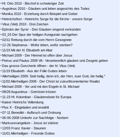
Hl. Otto 2010 - Bischof in schwieriger Zeit
Augstinus 2010 - Glauben und leben angesichts des Todes
Monika 2010 - Erziehung durch Beispiel und Gebet
Heinrichsfest - Heinrichs Sorge für die Kirche - unsere Sorge
Vitus (Veit) 2010 - Drei Zeichen
Ephräm der Syrer - Den Glauben singend verkünden
03_03 Der Spur der heiligen Kunigunde nachgehen
02/11 Rettung durch die vom Herrn Gesegnete
12-26 Stephanus - Wofür leben, wofür sterben?
11/19 Mit der hl. Elisabeth am Altar
Michael 2009 - Der Himmel ist offen über Jesus
Petrus und Paulus 2009 VA - Verantwortlich glauben und Zeugnis geben
Das grosse Geschenk öffnen - der hl. Vitus (Veit)
11/19 Elisabeth - Aus der Fülle Gottes leben
Allerheiligen 2009: Seid heilig, denn ich, der Herr, euer Gott, bin heilig."
11/02 Allerheiligen 2008 - Der Christ ist zukunftsorientierter Realist
Michael 2008 - Vor und mit den Engeln in St. Michael
08/28 Augustinus - Getröstet trösten
11-23 Hl. Kolumban - Glaubensbote für Europa
Kaiser Heinrichs Vollendung
Pius X - Eingeladen und erwählt
07-11 Benedikt - Aufbruch und Ordnung
06-06-2008 Umkehr zur Nachfolge - Norbert
Markusevangelium - Jesus ist stärker
12/03 Franz Xavier - Staunen
11/01 Allerheiligen - Freunde Gottes