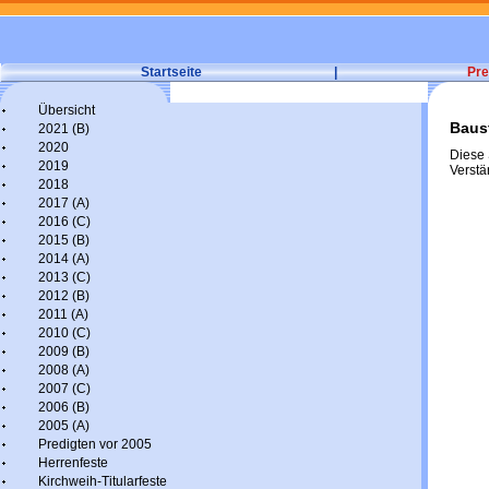
Startseite
|
Pre
Übersicht
Baust
2021 (B)
2020
Diese S
2019
Verstä
2018
2017 (A)
2016 (C)
2015 (B)
2014 (A)
2013 (C)
2012 (B)
2011 (A)
2010 (C)
2009 (B)
2008 (A)
2007 (C)
2006 (B)
2005 (A)
Predigten vor 2005
Herrenfeste
Kirchweih-Titularfeste