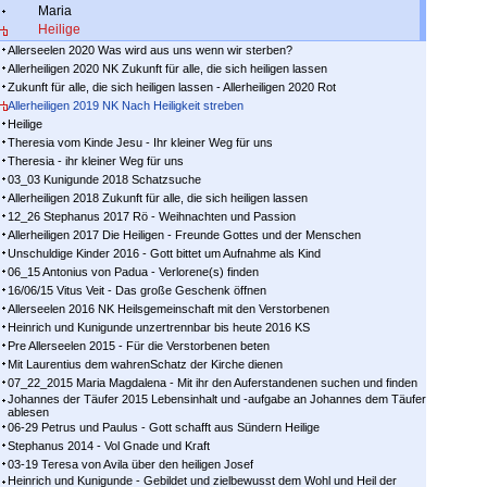
Maria
Heilige
Allerseelen 2020 Was wird aus uns wenn wir sterben?
Allerheiligen 2020 NK Zukunft für alle, die sich heiligen lassen
Zukunft für alle, die sich heiligen lassen - Allerheiligen 2020 Rot
Allerheiligen 2019 NK Nach Heiligkeit streben
Heilige
Theresia vom Kinde Jesu - Ihr kleiner Weg für uns
Theresia - ihr kleiner Weg für uns
03_03 Kunigunde 2018 Schatzsuche
Allerheiligen 2018 Zukunft für alle, die sich heiligen lassen
12_26 Stephanus 2017 Rö - Weihnachten und Passion
Allerheiligen 2017 Die Heiligen - Freunde Gottes und der Menschen
Unschuldige Kinder 2016 - Gott bittet um Aufnahme als Kind
06_15 Antonius von Padua - Verlorene(s) finden
16/06/15 Vitus Veit - Das große Geschenk öffnen
Allerseelen 2016 NK Heilsgemeinschaft mit den Verstorbenen
Heinrich und Kunigunde unzertrennbar bis heute 2016 KS
Pre Allerseelen 2015 - Für die Verstorbenen beten
Mit Laurentius dem wahrenSchatz der Kirche dienen
07_22_2015 Maria Magdalena - Mit ihr den Auferstandenen suchen und finden
Johannes der Täufer 2015 Lebensinhalt und -aufgabe an Johannes dem Täufer
ablesen
06-29 Petrus und Paulus - Gott schafft aus Sündern Heilige
Stephanus 2014 - Vol Gnade und Kraft
03-19 Teresa von Avila über den heiligen Josef
Heinrich und Kunigunde - Gebildet und zielbewusst dem Wohl und Heil der