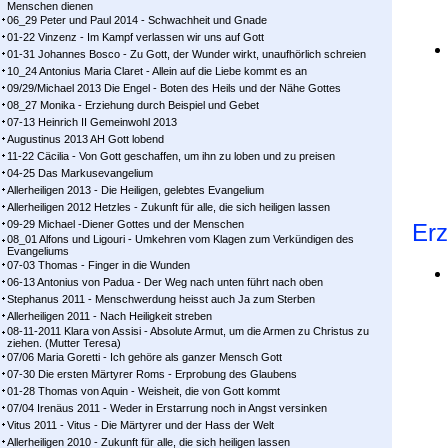
Menschen dienen
06_29 Peter und Paul 2014 - Schwachheit und Gnade
01-22 Vinzenz - Im Kampf ver­las­sen wir uns auf Gott
01-31 Johannes Bosco - Zu Gott, der Wunder wirkt, unaufhörlich schreien
10_24 Antonius Maria Claret - Allein auf die Liebe kommt es an
09/29/Michael 2013 Die Engel - Boten des Heils und der Nähe Gottes
08_27 Monika - Erziehung durch Beispiel und Gebet
07-13 Heinrich II Gemeinwohl 2013
Augustinus 2013 AH Gott lobend
11-22 Cäcilia - Von Gott geschaffen, um ihn zu loben und zu preisen
04-25 Das Markusevangelium
Allerheiligen 2013 - Die Heiligen, gelebtes Evangelium
Allerheiligen 2012 Hetzles - Zukunft für alle, die sich heiligen lassen
09-29 Michael -Diener Gottes und der Menschen
Erz
08_01 Alfons und Ligouri - Umkehren vom Klagen zum Verkündigen des
Evangeliums
07-03 Thomas - Finger in die Wunden
06-13 Antonius von Padua - Der Weg nach unten führt nach oben
Stephanus 2011 - Menschwerdung heisst auch Ja zum Sterben
Allerheiligen 2011 - Nach Heiligkeit streben
08-11-2011 Klara von Assisi - Absolute Armut, um die Armen zu Christus zu
ziehen. (Mutter Teresa)
07/06 Maria Goretti - Ich gehöre als ganzer Mensch Gott
07-30 Die ersten Märtyrer Roms - Erprobung des Glaubens
01-28 Thomas von Aquin - Weisheit, die von Gott kommt
07/04 Irenäus 2011 - Weder in Erstarrung noch in Angst versinken
Vitus 2011 - Vitus - Die Märtyrer und der Hass der Welt
Allerheiligen 2010 - Zukunft für alle, die sich heiligen lassen