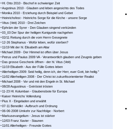
Hl. Otto 2010 - Bischof in schwieriger Zeit
Augstinus 2010 - Glauben und leben angesichts des Todes
Monika 2010 - Erziehung durch Beispiel und Gebet
Heinrichsfest - Heinrichs Sorge für die Kirche - unsere Sorge
Vitus (Veit) 2010 - Drei Zeichen
Ephräm der Syrer - Den Glauben singend verkünden
03_03 Der Spur der heiligen Kunigunde nachgehen
02/11 Rettung durch die vom Herrn Gesegnete
12-26 Stephanus - Wofür leben, wofür sterben?
11/19 Mit der hl. Elisabeth am Altar
Michael 2009 - Der Himmel ist offen über Jesus
Petrus und Paulus 2009 VA - Verantwortlich glauben und Zeugnis geben
Das grosse Geschenk öffnen - der hl. Vitus (Veit)
11/19 Elisabeth - Aus der Fülle Gottes leben
Allerheiligen 2009: Seid heilig, denn ich, der Herr, euer Gott, bin heilig."
11/02 Allerheiligen 2008 - Der Christ ist zukunftsorientierter Realist
Michael 2008 - Vor und mit den Engeln in St. Michael
08/28 Augustinus - Getröstet trösten
11-23 Hl. Kolumban - Glaubensbote für Europa
Kaiser Heinrichs Vollendung
Pius X - Eingeladen und erwählt
07-11 Benedikt - Aufbruch und Ordnung
06-06-2008 Umkehr zur Nachfolge - Norbert
Markusevangelium - Jesus ist stärker
12/03 Franz Xavier - Staunen
11/01 Allerheiligen - Freunde Gottes