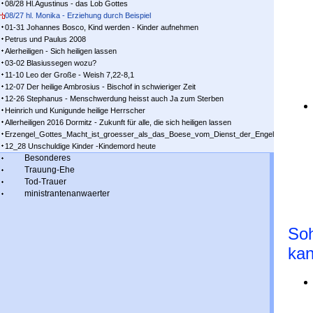
08/28 Hl.Agustinus - das Lob Gottes
08/27 hl. Monika - Erziehung durch Beispiel
01-31 Johannes Bosco, Kind werden - Kinder aufnehmen
Petrus und Paulus 2008
Alerheiligen - Sich heiligen lassen
03-02 Blasiussegen wozu?
11-10 Leo der Große - Weish 7,22-8,1
12-07 Der heilige Ambrosius - Bischof in schwieriger Zeit
12-26 Stephanus - Menschwerdung heisst auch Ja zum Sterben
Heinrich und Kunigunde heilige Herrscher
Allerheiligen 2016 Dormitz - Zukunft für alle, die sich heiligen lassen
Erzengel_Gottes_Macht_ist_groesser_als_das_Boese_vom_Dienst_der_Engel
12_28 Unschuldige Kinder -Kindemord heute
Besonderes
Trauung-Ehe
Tod-Trauer
ministrantenanwaerter
Soh
kan