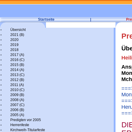
Startseite
|
Pre
Übersicht
Pr
2021 (B)
2020
2019
Übe
2018
2017 (A)
Heil
2016 (C)
2015 (B)
Ans
2014 (A)
Moni
2013 (C)
Mch
2012 (B)
2011 (A)
===>
2010 (C)
Mon
2009 (B)
2008 (A)
===
2007 (C)
Heru
2006 (B)
===>
2005 (A)
Predigten vor 2005
DI
Herrenfeste
Kirchweih-Titularfeste