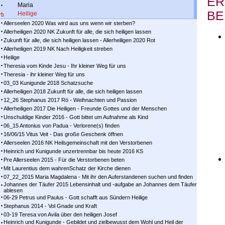
ER
Maria
BE
Heilige
Allerseelen 2020 Was wird aus uns wenn wir sterben?
Allerheiligen 2020 NK Zukunft für alle, die sich heiligen lassen
Zukunft für alle, die sich heiligen lassen - Allerheiligen 2020 Rot
Allerheiligen 2019 NK Nach Heiligkeit streben
Heilige
Theresia vom Kinde Jesu - Ihr kleiner Weg für uns
Theresia - ihr kleiner Weg für uns
03_03 Kunigunde 2018 Schatzsuche
Allerheiligen 2018 Zukunft für alle, die sich heiligen lassen
12_26 Stephanus 2017 Rö - Weihnachten und Passion
Allerheiligen 2017 Die Heiligen - Freunde Gottes und der Menschen
Unschuldige Kinder 2016 - Gott bittet um Aufnahme als Kind
06_15 Antonius von Padua - Verlorene(s) finden
16/06/15 Vitus Veit - Das große Geschenk öffnen
Allerseelen 2016 NK Heilsgemeinschaft mit den Verstorbenen
Heinrich und Kunigunde unzertrennbar bis heute 2016 KS
Pre Allerseelen 2015 - Für die Verstorbenen beten
Mit Laurentius dem wahrenSchatz der Kirche dienen
07_22_2015 Maria Magdalena - Mit ihr den Auferstandenen suchen und finden
Johannes der Täufer 2015 Lebensinhalt und -aufgabe an Johannes dem Täufer
ablesen
06-29 Petrus und Paulus - Gott schafft aus Sündern Heilige
Stephanus 2014 - Vol Gnade und Kraft
03-19 Teresa von Avila über den heiligen Josef
Heinrich und Kunigunde - Gebildet und zielbewusst dem Wohl und Heil der