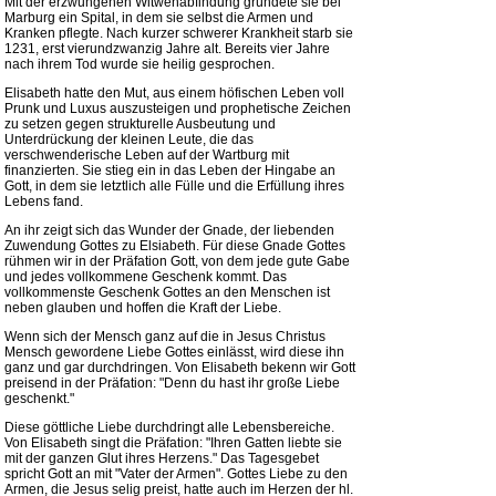
Mit der erzwungenen Witwenabfindung gründete sie bei
Marburg ein Spital, in dem sie selbst die Armen und
Kranken pflegte. Nach kurzer schwerer Krankheit starb sie
1231, erst vierundzwanzig Jahre alt. Bereits vier Jahre
nach ihrem Tod wurde sie heilig gesprochen.
Elisabeth hatte den Mut, aus einem höfischen Leben voll
Prunk und Luxus auszusteigen und prophetische Zeichen
zu setzen gegen strukturelle Ausbeutung und
Unterdrückung der kleinen Leute, die das
verschwenderische Leben auf der Wartburg mit
finanzierten. Sie stieg ein in das Leben der Hingabe an
Gott, in dem sie letztlich alle Fülle und die Erfüllung ihres
Lebens fand.
An ihr zeigt sich das Wunder der Gnade, der liebenden
Zuwendung Gottes zu Elsiabeth. Für diese Gnade Gottes
rühmen wir in der Präfation Gott, von dem jede gute Gabe
und jedes vollkommene Geschenk kommt. Das
vollkommenste Geschenk Gottes an den Menschen ist
neben glauben und hoffen die Kraft der Liebe.
Wenn sich der Mensch ganz auf die in Jesus Christus
Mensch gewordene Liebe Gottes einlässt, wird diese ihn
ganz und gar durchdringen. Von Elisabeth bekenn wir Gott
preisend in der Präfation: "Denn du hast ihr große Liebe
geschenkt."
Diese göttliche Liebe durchdringt alle Lebensbereiche.
Von Elisabeth singt die Präfation: "Ihren Gatten liebte sie
mit der ganzen Glut ihres Herzens." Das Tagesgebet
spricht Gott an mit "Vater der Armen". Gottes Liebe zu den
Armen, die Jesus selig preist, hatte auch im Herzen der hl.