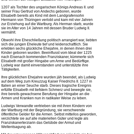
1207 als Tochter des ungarischen Königs Andreas II. und
seiner Frau Gertrud von Andechs geboren, wurde
Elisabeth bereits als Kind mit dem Landgrafensohn
Hermann von Thüringen verlobt und kam mit vier Jahren
zur Erziehung auf die Wartburg. Als Herman starb, wurde
sie im Alter von 14 Jahren mit dessen Bruder Ludwig II.
vermählt.
Obwohl ihre Eheschließung politisch arrangiert war, liebten
sich die jungen Eheleute tief und leidenschaftlich. Sie
erlebten sechs glückliche Ehejahre, in denen ihnen drei
Kinder geboren wurden. Beeinflusst vom Ideal der 1225
nach Eisenach kommenden Franziskaner, kümmerte sich
Elisabeth mit großer Hingabe um Arme und Bedürftige.
Ludwig war damit einverstanden und unterstützte ihre
Tätigkeiten.
Ihre glücklichen Ehejahre wurden jäh beendet, als Ludwig
auf dem Weg zum Kreuzzug Kaiser Friedrichs II. 1227 in
Italien an einer Seuche starb. Dieses tragische Ereignis
erfüllte Elisabeth mit tiefstem Schmerz und bewegte sie,
ihre bereits gewachsene Berufung der Hingabe an die
Armen und Kranken nun in radikaler Weise zu leben.
Ludwigs Verwandte vertrieben sie mit ihren Kindern von
der Wartburg mit der Begründung, sie verschwende
öffentliche Gelder für die Armen. Selbst mittellos geworden,
verzichtete sie auf alle materiellen Güter und legte als
Franziskanerterziarin das Gelübde der Armut und
Weltentsagung ab.