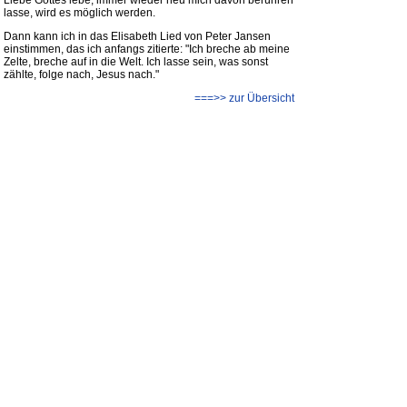
Liebe Gottes lebe, immer wieder neu mich davon berühren
lasse, wird es möglich werden.
Dann kann ich in das Elisabeth Lied von Peter Jansen
einstimmen, das ich anfangs zitierte: "Ich breche ab meine
Zelte, breche auf in die Welt. Ich lasse sein, was sonst
zählte, folge nach, Jesus nach."
===>> zur Übersicht