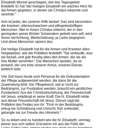
Elisabeth Wurzel geschlagen, wie das Tagesgebet
feststellt: Er hat "der heiligen Elisabeth ein waches Herz für
die Armen gegeben, in denen sie Christus erkannte und
verehrte."
Arm ist jeder, der unserer Hilfe bedarf. Das sind besonders
die kranken, altersschwachen und pflegebedürftigen
Menschen. Wer in ihnen Christus erkennt, der in den
geringsten seiner Brüder Schwestern geliebt sein will, wird
ihnen mit Achtung, Wertschätzung, ja Liebe begegnen.
Und diese Menschen spüren das.
Die heilige Elisabeth hat für die Armen und Kranken alles
hergegeben, wie die Präfation feststellt: "Sie verkaufte, was
sie besaß, und gab freudig alles den Armen, die sie als
ihre Mutter verehrten." Die Menschen spürten, da ist
jemand, der uns trotz unserer Armut, unseres Elends
wirklich liebt.
Viel Zeit muss heute vom Personal für die Dokumentation
der Pflege aufgewendet werden, die dann für die
Zuwendung fehlt. Der Pflegeberuf, soll er nicht zur
Bedrängnis, zur Frustration werden, braucht ein geistliches
Fundament: Aus der Christusbeziehung, der Freundschaft
mit Jesus, empfängt er seine Kraft. Die hl. Elisabeth lebte
aus dieser Freundschaft mit Jesus. Darum sagt die
Präfation des Festes von ihr: "Froh in der Bedrängnis,
ertrug sie Schmähung und Unrecht, früh vollendet,
gelangte sie zur Freude des Himmels."
So zu leben und zu handeln wie die hl. Elisabeth, vermag
keiner aus sich selbst. Erst wenn ich aus der Fülle der