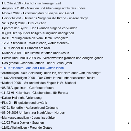
Hl. Otto 2010 - Bischof in schwieriger Zeit
Augstinus 2010 - Glauben und leben angesichts des Todes
Monika 2010 - Erziehung durch Beispiel und Gebet
Heinrichsfest - Heinrichs Sorge für die Kirche - unsere Sorge
Vitus (Veit) 2010 - Drei Zeichen
Ephräm der Syrer - Den Glauben singend verkünden
03_03 Der Spur der heiligen Kunigunde nachgehen
02/11 Rettung durch die vom Herrn Gesegnete
12-26 Stephanus - Wofür leben, wofür sterben?
11/19 Mit der hl. Elisabeth am Altar
Michael 2009 - Der Himmel ist offen über Jesus
Petrus und Paulus 2009 VA - Verantwortlich glauben und Zeugnis geben
Das grosse Geschenk öffnen - der hl. Vitus (Veit)
11/19 Elisabeth - Aus der Fülle Gottes leben
Allerheiligen 2009: Seid heilig, denn ich, der Herr, euer Gott, bin heilig."
11/02 Allerheiligen 2008 - Der Christ ist zukunftsorientierter Realist
Michael 2008 - Vor und mit den Engeln in St. Michael
08/28 Augustinus - Getröstet trösten
11-23 Hl. Kolumban - Glaubensbote für Europa
Kaiser Heinrichs Vollendung
Pius X - Eingeladen und erwählt
07-11 Benedikt - Aufbruch und Ordnung
06-06-2008 Umkehr zur Nachfolge - Norbert
Markusevangelium - Jesus ist stärker
12/03 Franz Xavier - Staunen
11/01 Allerheiligen - Freunde Gottes