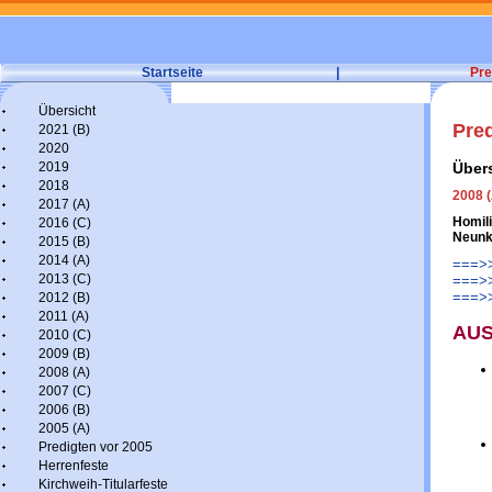
Startseite
|
Pre
Übersicht
Pre
2021 (B)
2020
2019
Über
2018
2008 (
2017 (A)
Homili
2016 (C)
Neunk
2015 (B)
2014 (A)
===>> 
2013 (C)
===>> 
===>>
2012 (B)
2011 (A)
AUS
2010 (C)
2009 (B)
2008 (A)
2007 (C)
2006 (B)
2005 (A)
Predigten vor 2005
Herrenfeste
Kirchweih-Titularfeste