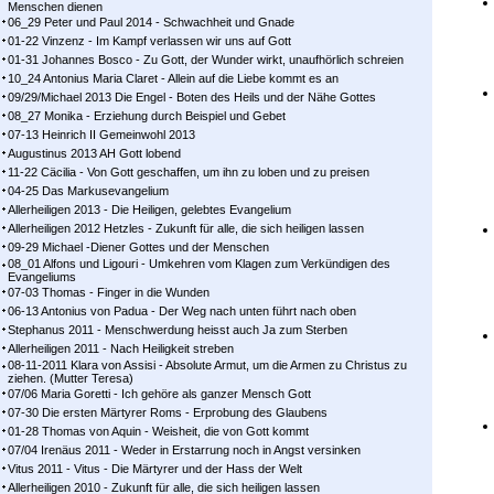
Menschen dienen
06_29 Peter und Paul 2014 - Schwachheit und Gnade
01-22 Vinzenz - Im Kampf ver­las­sen wir uns auf Gott
01-31 Johannes Bosco - Zu Gott, der Wunder wirkt, unaufhörlich schreien
10_24 Antonius Maria Claret - Allein auf die Liebe kommt es an
09/29/Michael 2013 Die Engel - Boten des Heils und der Nähe Gottes
08_27 Monika - Erziehung durch Beispiel und Gebet
07-13 Heinrich II Gemeinwohl 2013
Augustinus 2013 AH Gott lobend
11-22 Cäcilia - Von Gott geschaffen, um ihn zu loben und zu preisen
04-25 Das Markusevangelium
Allerheiligen 2013 - Die Heiligen, gelebtes Evangelium
Allerheiligen 2012 Hetzles - Zukunft für alle, die sich heiligen lassen
09-29 Michael -Diener Gottes und der Menschen
08_01 Alfons und Ligouri - Umkehren vom Klagen zum Verkündigen des
Evangeliums
07-03 Thomas - Finger in die Wunden
06-13 Antonius von Padua - Der Weg nach unten führt nach oben
Stephanus 2011 - Menschwerdung heisst auch Ja zum Sterben
Allerheiligen 2011 - Nach Heiligkeit streben
08-11-2011 Klara von Assisi - Absolute Armut, um die Armen zu Christus zu
ziehen. (Mutter Teresa)
07/06 Maria Goretti - Ich gehöre als ganzer Mensch Gott
07-30 Die ersten Märtyrer Roms - Erprobung des Glaubens
01-28 Thomas von Aquin - Weisheit, die von Gott kommt
07/04 Irenäus 2011 - Weder in Erstarrung noch in Angst versinken
Vitus 2011 - Vitus - Die Märtyrer und der Hass der Welt
Allerheiligen 2010 - Zukunft für alle, die sich heiligen lassen