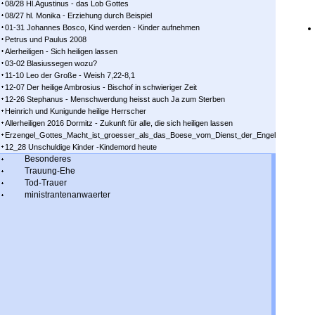
08/28 Hl.Agustinus - das Lob Gottes
08/27 hl. Monika - Erziehung durch Beispiel
01-31 Johannes Bosco, Kind werden - Kinder aufnehmen
Petrus und Paulus 2008
Alerheiligen - Sich heiligen lassen
03-02 Blasiussegen wozu?
11-10 Leo der Große - Weish 7,22-8,1
12-07 Der heilige Ambrosius - Bischof in schwieriger Zeit
12-26 Stephanus - Menschwerdung heisst auch Ja zum Sterben
Heinrich und Kunigunde heilige Herrscher
Allerheiligen 2016 Dormitz - Zukunft für alle, die sich heiligen lassen
Erzengel_Gottes_Macht_ist_groesser_als_das_Boese_vom_Dienst_der_Engel
12_28 Unschuldige Kinder -Kindemord heute
Besonderes
Trauung-Ehe
Tod-Trauer
ministrantenanwaerter