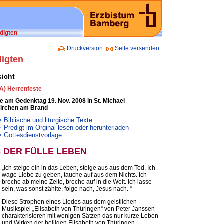
digten
Druckversion
Seite versenden
digten
sicht
A) Herrenfeste
e am Gedenktag 19. Nov. 2008 in St. Michael
irchen am Brand
Biblische und liturgische Texte
Predigt im Orginal lesen oder herunterladen
 Gottesdienstvorlage
 DER FÜLLE LEBEN
„Ich steige ein in das Leben, steige aus aus dem Tod. Ich
wage Liebe zu geben, tauche auf aus dem Nichts. Ich
breche ab meine Zelte, breche auf in die Welt. Ich lasse
sein, was sonst zählte, folge nach, Jesus nach. “
Diese Strophen eines Liedes aus dem geistlichen
Musikspiel „Elisabeth von Thüringen“ von Peter Janssen
charakterisieren mit wenigen Sätzen das nur kurze Leben
und Wirken der heiligen Elisabeth von Thüringen.