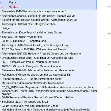
Maria
Heilige
Allerseelen 2020 Was wird aus uns wenn wir sterben?
Allerheiligen 2020 NK Zukunft für alle, die sich heiligen lassen
Zukunft für alle, die sich heiligen lassen - Allerheiligen 2020 Rot
Allerheiligen 2019 NK Nach Heiligkeit streben
Heilige
Theresia vom Kinde Jesu - Ihr kleiner Weg für uns
Theresia - ihr kleiner Weg für uns
03_03 Kunigunde 2018 Schatzsuche
Allerheiligen 2018 Zukunft für alle, die sich heiligen lassen
12_26 Stephanus 2017 Rö - Weihnachten und Passion
Allerheiligen 2017 Die Heiligen - Freunde Gottes und der Menschen
Unschuldige Kinder 2016 - Gott bittet um Aufnahme als Kind
06_15 Antonius von Padua - Verlorene(s) finden
16/06/15 Vitus Veit - Das große Geschenk öffnen
Allerseelen 2016 NK Heilsgemeinschaft mit den Verstorbenen
Heinrich und Kunigunde unzertrennbar bis heute 2016 KS
Pre Allerseelen 2015 - Für die Verstorbenen beten
Mit Laurentius dem wahrenSchatz der Kirche dienen
07_22_2015 Maria Magdalena - Mit ihr den Auferstandenen suchen und finden
Johannes der Täufer 2015 Lebensinhalt und -aufgabe an Johannes dem Täufer
ablesen
06-29 Petrus und Paulus - Gott schafft aus Sündern Heilige
Stephanus 2014 - Vol Gnade und Kraft
03-19 Teresa von Avila über den heiligen Josef
Heinrich und Kunigunde - Gebildet und zielbewusst dem Wohl und Heil der