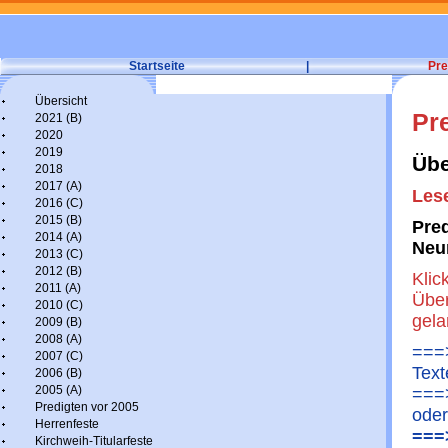
Startseite
|
Pre
Übersicht
Pr
2021 (B)
2020
2019
Übe
2018
2017 (A)
Lese
2016 (C)
2015 (B)
Pred
2014 (A)
Neu
2013 (C)
2012 (B)
Klic
2011 (A)
Über
2010 (C)
gel
2009 (B)
2008 (A)
===>
2007 (C)
Text
2006 (B)
2005 (A)
===>
Predigten vor 2005
oder
Herrenfeste
===>
Kirchweih-Titularfeste