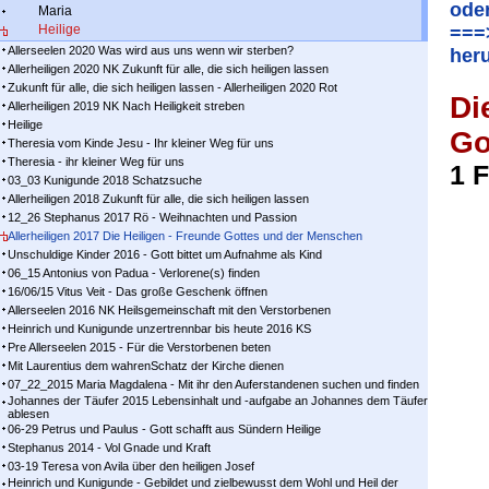
ode
Maria
Heilige
===
Allerseelen 2020 Was wird aus uns wenn wir sterben?
her
Allerheiligen 2020 NK Zukunft für alle, die sich heiligen lassen
Zukunft für alle, die sich heiligen lassen - Allerheiligen 2020 Rot
Di
Allerheiligen 2019 NK Nach Heiligkeit streben
Heilige
Go
Theresia vom Kinde Jesu - Ihr kleiner Weg für uns
Theresia - ihr kleiner Weg für uns
1 
03_03 Kunigunde 2018 Schatzsuche
Allerheiligen 2018 Zukunft für alle, die sich heiligen lassen
12_26 Stephanus 2017 Rö - Weihnachten und Passion
Allerheiligen 2017 Die Heiligen - Freunde Gottes und der Menschen
Unschuldige Kinder 2016 - Gott bittet um Aufnahme als Kind
06_15 Antonius von Padua - Verlorene(s) finden
16/06/15 Vitus Veit - Das große Geschenk öffnen
Allerseelen 2016 NK Heilsgemeinschaft mit den Verstorbenen
Heinrich und Kunigunde unzertrennbar bis heute 2016 KS
Pre Allerseelen 2015 - Für die Verstorbenen beten
Mit Laurentius dem wahrenSchatz der Kirche dienen
07_22_2015 Maria Magdalena - Mit ihr den Auferstandenen suchen und finden
Johannes der Täufer 2015 Lebensinhalt und -aufgabe an Johannes dem Täufer
ablesen
06-29 Petrus und Paulus - Gott schafft aus Sündern Heilige
Stephanus 2014 - Vol Gnade und Kraft
03-19 Teresa von Avila über den heiligen Josef
Heinrich und Kunigunde - Gebildet und zielbewusst dem Wohl und Heil der