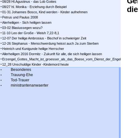
Ge
08/28 Hl.Agustinus - das Lob Gottes
08/27 hl. Monika - Erziehung durch Beispiel
di
01-31 Johannes Bosco, Kind werden - Kinder aufnehmen
Petrus und Paulus 2008
Alerheiligen - Sich heiligen lassen
03-02 Blasiussegen wozu?
11-10 Leo der Große - Weish 7,22-8,1
12-07 Der heilige Ambrosius - Bischof in schwieriger Zeit
12-26 Stephanus - Menschwerdung heisst auch Ja zum Sterben
Heinrich und Kunigunde heilige Herrscher
Allerheiligen 2016 Dormitz - Zukunft für alle, die sich heiligen lassen
Erzengel_Gottes_Macht_ist_groesser_als_das_Boese_vom_Dienst_der_Engel
12_28 Unschuldige Kinder -Kindemord heute
Besonderes
Trauung-Ehe
Tod-Trauer
ministrantenanwaerter