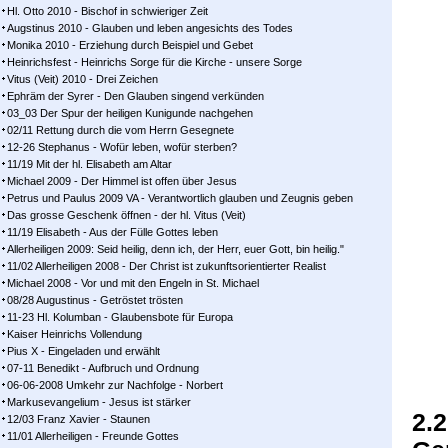
Hl. Otto 2010 - Bischof in schwieriger Zeit
Augstinus 2010 - Glauben und leben angesichts des Todes
Monika 2010 - Erziehung durch Beispiel und Gebet
Heinrichsfest - Heinrichs Sorge für die Kirche - unsere Sorge
Vitus (Veit) 2010 - Drei Zeichen
Ephräm der Syrer - Den Glauben singend verkünden
03_03 Der Spur der heiligen Kunigunde nachgehen
02/11 Rettung durch die vom Herrn Gesegnete
12-26 Stephanus - Wofür leben, wofür sterben?
11/19 Mit der hl. Elisabeth am Altar
Michael 2009 - Der Himmel ist offen über Jesus
Petrus und Paulus 2009 VA - Verantwortlich glauben und Zeugnis geben
Das grosse Geschenk öffnen - der hl. Vitus (Veit)
11/19 Elisabeth - Aus der Fülle Gottes leben
Allerheiligen 2009: Seid heilig, denn ich, der Herr, euer Gott, bin heilig."
11/02 Allerheiligen 2008 - Der Christ ist zukunftsorientierter Realist
Michael 2008 - Vor und mit den Engeln in St. Michael
08/28 Augustinus - Getröstet trösten
11-23 Hl. Kolumban - Glaubensbote für Europa
Kaiser Heinrichs Vollendung
Pius X - Eingeladen und erwählt
07-11 Benedikt - Aufbruch und Ordnung
06-06-2008 Umkehr zur Nachfolge - Norbert
Markusevangelium - Jesus ist stärker
2.2
12/03 Franz Xavier - Staunen
11/01 Allerheiligen - Freunde Gottes