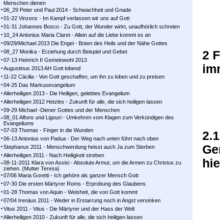
Menschen dienen
06_29 Peter und Paul 2014 - Schwachheit und Gnade
01-22 Vinzenz - Im Kampf ver­las­sen wir uns auf Gott
01-31 Johannes Bosco - Zu Gott, der Wunder wirkt, unaufhörlich schreien
10_24 Antonius Maria Claret - Allein auf die Liebe kommt es an
09/29/Michael 2013 Die Engel - Boten des Heils und der Nähe Gottes
08_27 Monika - Erziehung durch Beispiel und Gebet
2 F
07-13 Heinrich II Gemeinwohl 2013
im
Augustinus 2013 AH Gott lobend
11-22 Cäcilia - Von Gott geschaffen, um ihn zu loben und zu preisen
04-25 Das Markusevangelium
Allerheiligen 2013 - Die Heiligen, gelebtes Evangelium
Allerheiligen 2012 Hetzles - Zukunft für alle, die sich heiligen lassen
09-29 Michael -Diener Gottes und der Menschen
08_01 Alfons und Ligouri - Umkehren vom Klagen zum Verkündigen des
Evangeliums
07-03 Thomas - Finger in die Wunden
2.1
06-13 Antonius von Padua - Der Weg nach unten führt nach oben
Ge
Stephanus 2011 - Menschwerdung heisst auch Ja zum Sterben
Allerheiligen 2011 - Nach Heiligkeit streben
hie
08-11-2011 Klara von Assisi - Absolute Armut, um die Armen zu Christus zu
ziehen. (Mutter Teresa)
07/06 Maria Goretti - Ich gehöre als ganzer Mensch Gott
07-30 Die ersten Märtyrer Roms - Erprobung des Glaubens
01-28 Thomas von Aquin - Weisheit, die von Gott kommt
07/04 Irenäus 2011 - Weder in Erstarrung noch in Angst versinken
Vitus 2011 - Vitus - Die Märtyrer und der Hass der Welt
Allerheiligen 2010 - Zukunft für alle, die sich heiligen lassen