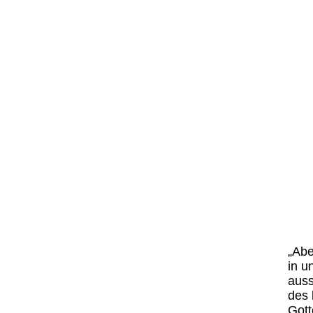
„Abe
in u
auss
des 
Gott