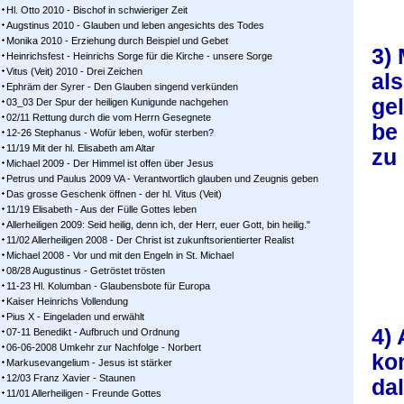
Hl. Otto 2010 - Bischof in schwieriger Zeit
Augstinus 2010 - Glauben und leben angesichts des Todes
Monika 2010 - Erziehung durch Beispiel und Gebet
3) 
Heinrichsfest - Heinrichs Sorge für die Kirche - unsere Sorge
Vitus (Veit) 2010 - Drei Zeichen
als
Ephräm der Syrer - Den Glauben singend verkünden
ge­
03_03 Der Spur der heiligen Kunigunde nachgehen
02/11 Rettung durch die vom Herrn Gesegnete
be 
12-26 Stephanus - Wofür leben, wofür sterben?
11/19 Mit der hl. Elisabeth am Altar
zu 
Michael 2009 - Der Himmel ist offen über Jesus
Petrus und Paulus 2009 VA - Verantwortlich glauben und Zeugnis geben
Das grosse Geschenk öffnen - der hl. Vitus (Veit)
11/19 Elisabeth - Aus der Fülle Gottes leben
Allerheiligen 2009: Seid heilig, denn ich, der Herr, euer Gott, bin heilig."
11/02 Allerheiligen 2008 - Der Christ ist zukunftsorientierter Realist
Michael 2008 - Vor und mit den Engeln in St. Michael
08/28 Augustinus - Getröstet trösten
11-23 Hl. Kolumban - Glaubensbote für Europa
Kaiser Heinrichs Vollendung
Pius X - Eingeladen und erwählt
4)
07-11 Benedikt - Aufbruch und Ordnung
06-06-2008 Umkehr zur Nachfolge - Norbert
ko
Markusevangelium - Jesus ist stärker
12/03 Franz Xavier - Staunen
da
11/01 Allerheiligen - Freunde Gottes