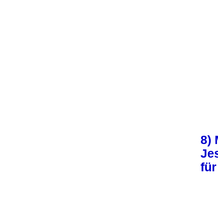
8) 
Je­
für