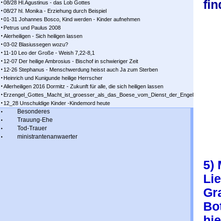
fin
08/28 Hl.Agustinus - das Lob Gottes
08/27 hl. Monika - Erziehung durch Beispiel
01-31 Johannes Bosco, Kind werden - Kinder aufnehmen
Petrus und Paulus 2008
Alerheiligen - Sich heiligen lassen
03-02 Blasiussegen wozu?
11-10 Leo der Große - Weish 7,22-8,1
12-07 Der heilige Ambrosius - Bischof in schwieriger Zeit
12-26 Stephanus - Menschwerdung heisst auch Ja zum Sterben
Heinrich und Kunigunde heilige Herrscher
Allerheiligen 2016 Dormitz - Zukunft für alle, die sich heiligen lassen
Erzengel_Gottes_Macht_ist_groesser_als_das_Boese_vom_Dienst_der_Engel
12_28 Unschuldige Kinder -Kindemord heute
Besonderes
Trauung-Ehe
Tod-Trauer
ministrantenanwaerter
5) 
Lie
Gra
Bo­
hie