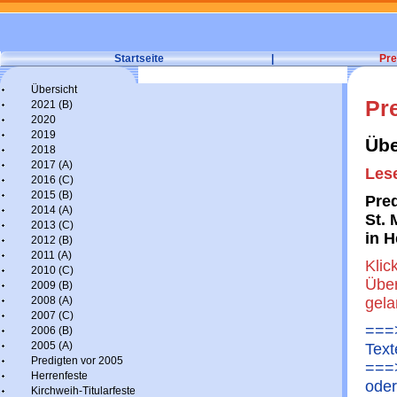
Startseite
|
Pre
Übersicht
Pr
2021 (B)
2020
2019
Übe
2018
2017 (A)
Lese
2016 (C)
2015 (B)
Pred
2014 (A)
St.
2013 (C)
in H
2012 (B)
2011 (A)
Klic
2010 (C)
Über
2009 (B)
2008 (A)
gel
2007 (C)
===>
2006 (B)
2005 (A)
Text
Predigten vor 2005
===>
Herrenfeste
oder
Kirchweih-Titularfeste