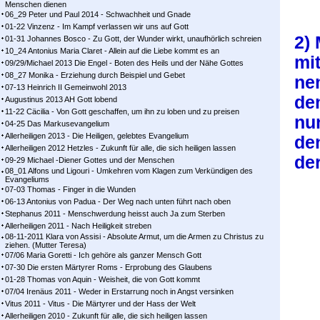
Menschen dienen
06_29 Peter und Paul 2014 - Schwachheit und Gnade
01-22 Vinzenz - Im Kampf ver­las­sen wir uns auf Gott
2) 
01-31 Johannes Bosco - Zu Gott, der Wunder wirkt, unaufhörlich schreien
10_24 Antonius Maria Claret - Allein auf die Liebe kommt es an
mit
09/29/Michael 2013 Die Engel - Boten des Heils und der Nähe Gottes
08_27 Monika - Erziehung durch Beispiel und Gebet
nem
07-13 Heinrich II Gemeinwohl 2013
dem
Augustinus 2013 AH Gott lobend
11-22 Cäcilia - Von Gott geschaffen, um ihn zu loben und zu preisen
nun
04-25 Das Markusevangelium
Allerheiligen 2013 - Die Heiligen, gelebtes Evangelium
de
Allerheiligen 2012 Hetzles - Zukunft für alle, die sich heiligen lassen
der
09-29 Michael -Diener Gottes und der Menschen
08_01 Alfons und Ligouri - Umkehren vom Klagen zum Verkündigen des
Evangeliums
07-03 Thomas - Finger in die Wunden
06-13 Antonius von Padua - Der Weg nach unten führt nach oben
Stephanus 2011 - Menschwerdung heisst auch Ja zum Sterben
Allerheiligen 2011 - Nach Heiligkeit streben
08-11-2011 Klara von Assisi - Absolute Armut, um die Armen zu Christus zu
ziehen. (Mutter Teresa)
07/06 Maria Goretti - Ich gehöre als ganzer Mensch Gott
07-30 Die ersten Märtyrer Roms - Erprobung des Glaubens
01-28 Thomas von Aquin - Weisheit, die von Gott kommt
07/04 Irenäus 2011 - Weder in Erstarrung noch in Angst versinken
Vitus 2011 - Vitus - Die Märtyrer und der Hass der Welt
Allerheiligen 2010 - Zukunft für alle, die sich heiligen lassen