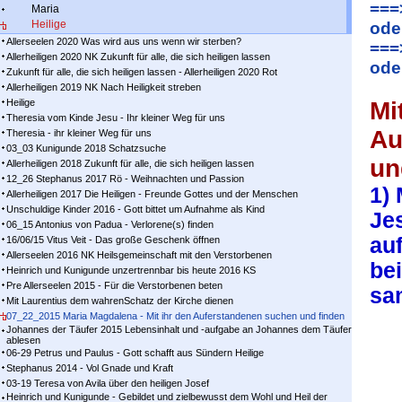
===
Maria
Heilige
ode
Allerseelen 2020 Was wird aus uns wenn wir sterben?
===
Allerheiligen 2020 NK Zukunft für alle, die sich heiligen lassen
ode
Zukunft für alle, die sich heiligen lassen - Allerheiligen 2020 Rot
Allerheiligen 2019 NK Nach Heiligkeit streben
Heilige
Mi
Theresia vom Kinde Jesu - Ihr kleiner Weg für uns
Au
Theresia - ihr kleiner Weg für uns
03_03 Kunigunde 2018 Schatzsuche
un
Allerheiligen 2018 Zukunft für alle, die sich heiligen lassen
12_26 Stephanus 2017 Rö - Weihnachten und Passion
1) 
Allerheiligen 2017 Die Heiligen - Freunde Gottes und der Menschen
Unschuldige Kinder 2016 - Gott bittet um Aufnahme als Kind
Je­
06_15 Antonius von Padua - Verlorene(s) finden
au
16/06/15 Vitus Veit - Das große Geschenk öffnen
Allerseelen 2016 NK Heilsgemeinschaft mit den Verstorbenen
bei
Heinrich und Kunigunde unzertrennbar bis heute 2016 KS
Pre Allerseelen 2015 - Für die Verstorbenen beten
sam
Mit Laurentius dem wahrenSchatz der Kirche dienen
07_22_2015 Maria Magdalena - Mit ihr den Auferstandenen suchen und finden
Johannes der Täufer 2015 Lebensinhalt und -aufgabe an Johannes dem Täufer
ablesen
06-29 Petrus und Paulus - Gott schafft aus Sündern Heilige
Stephanus 2014 - Vol Gnade und Kraft
03-19 Teresa von Avila über den heiligen Josef
Heinrich und Kunigunde - Gebildet und zielbewusst dem Wohl und Heil der