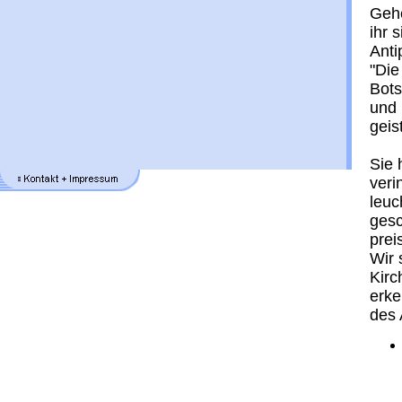
Gehe
ihr 
Anti
"Die
Bots
und 
geis
Sie 
veri
leuc
gesc
prei
Wir 
Kirc
erke
des 