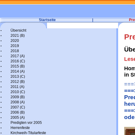
Startseite
|
Pre
Übersicht
Pr
2021 (B)
2020
2019
Übe
2018
2017 (A)
Lese
2016 (C)
2015 (B)
Hom
2014 (A)
in S
2013 (C)
2012 (B)
===>
2011 (A)
===
2010 (C)
Pre
2009 (B)
2008 (A)
her
2007 (C)
===
2006 (B)
ode
2005 (A)
Predigten vor 2005
Herrenfeste
Kirchweih-Titularfeste