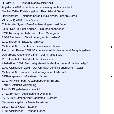
Hl. Otto 2010 - Bischof in schwieriger Zeit
Augstinus 2010 - Glauben und leben angesichts des Todes
Monika 2010 - Erziehung durch Beispiel und Gebet
Heinrichsfest - Heinrichs Sorge für die Kirche - unsere Sorge
Vitus (Veit) 2010 - Drei Zeichen
Ephräm der Syrer - Den Glauben singend verkünden
03_03 Der Spur der heiligen Kunigunde nachgehen
02/11 Rettung durch die vom Herrn Gesegnete
12-26 Stephanus - Wofür leben, wofür sterben?
11/19 Mit der hl. Elisabeth am Altar
Michael 2009 - Der Himmel ist offen über Jesus
Petrus und Paulus 2009 VA - Verantwortlich glauben und Zeugnis geben
Das grosse Geschenk öffnen - der hl. Vitus (Veit)
11/19 Elisabeth - Aus der Fülle Gottes leben
Allerheiligen 2009: Seid heilig, denn ich, der Herr, euer Gott, bin heilig."
11/02 Allerheiligen 2008 - Der Christ ist zukunftsorientierter Realist
Michael 2008 - Vor und mit den Engeln in St. Michael
08/28 Augustinus - Getröstet trösten
11-23 Hl. Kolumban - Glaubensbote für Europa
Kaiser Heinrichs Vollendung
Pius X - Eingeladen und erwählt
07-11 Benedikt - Aufbruch und Ordnung
06-06-2008 Umkehr zur Nachfolge - Norbert
Markusevangelium - Jesus ist stärker
12/03 Franz Xavier - Staunen
11/01 Allerheiligen - Freunde Gottes