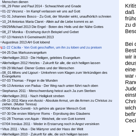
Menschen dienen
Krit
06_29 Peter und Paul 2014 - Schwachheit und Gnade
daß 
01-22 Vinzenz - Im Kampf ver­las­sen wir uns auf Gott
01-31 Johannes Bosco - Zu Gott, der Wunder wirkt, unaufhörlich schreien
früh
10_24 Antonius Maria Claret - Allein auf die Liebe kommt es an
zu d
09/29/Michael 2013 Die Engel - Boten des Heils und der Nähe Gottes
Besc
08_27 Monika - Erziehung durch Beispiel und Gebet
07-13 Heinrich II Gemeinwohl 2013
Augustinus 2013 AH Gott lobend
Bei 
11-22 Cäcilia - Von Gott geschaffen, um ihn zu loben und zu preisen
Bes
04-25 Das Markusevangelium
wir 
Allerheiligen 2013 - Die Heiligen, gelebtes Evangelium
deus
Allerheiligen 2012 Hetzles - Zukunft für alle, die sich heiligen lassen
09-29 Michael -Diener Gottes und der Menschen
eine
08_01 Alfons und Ligouri - Umkehren vom Klagen zum Verkündigen des
war 
Evangeliums
07-03 Thomas - Finger in die Wunden
Rand
06-13 Antonius von Padua - Der Weg nach unten führt nach oben
Jude
Stephanus 2011 - Menschwerdung heisst auch Ja zum Sterben
eins
Allerheiligen 2011 - Nach Heiligkeit streben
Chri
08-11-2011 Klara von Assisi - Absolute Armut, um die Armen zu Christus zu
ziehen. (Mutter Teresa)
wich
07/06 Maria Goretti - Ich gehöre als ganzer Mensch Gott
befi
07-30 Die ersten Märtyrer Roms - Erprobung des Glaubens
01-28 Thomas von Aquin - Weisheit, die von Gott kommt
Ceci
07/04 Irenäus 2011 - Weder in Erstarrung noch in Angst versinken
Vitus 2011 - Vitus - Die Märtyrer und der Hass der Welt
Allerheiligen 2010 - Zukunft für alle, die sich heiligen lassen