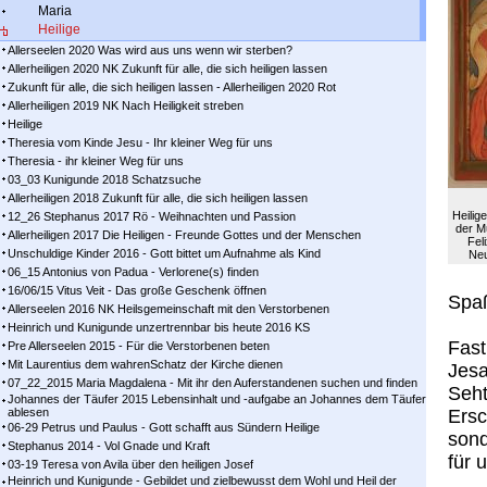
Maria
Heilige
Allerseelen 2020 Was wird aus uns wenn wir sterben?
Allerheiligen 2020 NK Zukunft für alle, die sich heiligen lassen
Zukunft für alle, die sich heiligen lassen - Allerheiligen 2020 Rot
Allerheiligen 2019 NK Nach Heiligkeit streben
Heilige
Theresia vom Kinde Jesu - Ihr kleiner Weg für uns
Theresia - ihr kleiner Weg für uns
03_03 Kunigunde 2018 Schatzsuche
Allerheiligen 2018 Zukunft für alle, die sich heiligen lassen
Heilige
12_26 Stephanus 2017 Rö - Weihnachten und Passion
der Mu
Allerheiligen 2017 Die Heiligen - Freunde Gottes und der Menschen
Fel
Unschuldige Kinder 2016 - Gott bittet um Aufnahme als Kind
Neu
06_15 Antonius von Padua - Verlorene(s) finden
16/06/15 Vitus Veit - Das große Geschenk öffnen
Spaß
Allerseelen 2016 NK Heilsgemeinschaft mit den Verstorbenen
Heinrich und Kunigunde unzertrennbar bis heute 2016 KS
Fast
Pre Allerseelen 2015 - Für die Verstorbenen beten
Mit Laurentius dem wahrenSchatz der Kirche dienen
Jesa
07_22_2015 Maria Magdalena - Mit ihr den Auferstandenen suchen und finden
Seht
Johannes der Täufer 2015 Lebensinhalt und -aufgabe an Johannes dem Täufer
ablesen
Ersc
06-29 Petrus und Paulus - Gott schafft aus Sündern Heilige
sond
Stephanus 2014 - Vol Gnade und Kraft
für 
03-19 Teresa von Avila über den heiligen Josef
Heinrich und Kunigunde - Gebildet und zielbewusst dem Wohl und Heil der