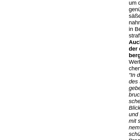
um d
gen­
sä­ß
nah­m
in B
straf
Auch
der 
ber
Wer­b
chen
"In 
des 
gebe
bruch
sche
Blic
und 
mit 
nem 
schü