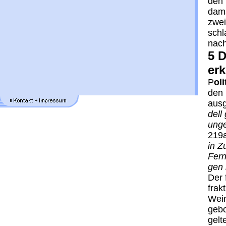
den "
da­m
zwei
schl
nach
5 
erk
P
o­
den 
aus­
dell
un­ge
219a
in Zu
Fern­
gen 
Der f
frak
Wein
ge­b
gel­