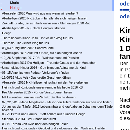
ode
Maria
Heilige
===
Allerseelen 2020 Was wird aus uns wenn wir sterben?
ode
Allerheiligen 2020 NK Zukunft für alle, die sich heiligen lassen
Zukunft für alle, die sich heiligen lassen - Allerheiligen 2020 Rot
Ki
Allerheiligen 2019 NK Nach Heiligkeit streben
Heilige
Ki
Theresia vom Kinde Jesu - Ihr kleiner Weg für uns
Theresia - ihr kleiner Weg für uns
1 
03_03 Kunigunde 2018 Schatzsuche
Allerheiligen 2018 Zukunft für alle, die sich heiligen lassen
fan
12_26 Stephanus 2017 Rö - Weihnachten und Passion
Der 
Allerheiligen 2017 Die Heiligen - Freunde Gottes und der Menschen
Unschuldige Kinder 2016 - Gott bittet um Aufnahme als Kind
in Pa
06_15 Antonius von Padua - Verlorene(s) finden
ein 
16/06/15 Vitus Veit - Das große Geschenk öffnen
nen 
Allerseelen 2016 NK Heilsgemeinschaft mit den Verstorbenen
mehr
Heinrich und Kunigunde unzertrennbar bis heute 2016 KS
Pre Allerseelen 2015 - Für die Verstorbenen beten
Mit Laurentius dem wahrenSchatz der Kirche dienen
Nach
07_22_2015 Maria Magdalena - Mit ihr den Auferstandenen suchen und finden
dass
Johannes der Täufer 2015 Lebensinhalt und -aufgabe an Johannes dem Täufer
ablesen
Vor­a
06-29 Petrus und Paulus - Gott schafft aus Sündern Heilige
die­
Stephanus 2014 - Vol Gnade und Kraft
03-19 Teresa von Avila über den heiligen Josef
Heinrich und Kunigunde - Gebildet und zielbewusst dem Wohl und Heil der