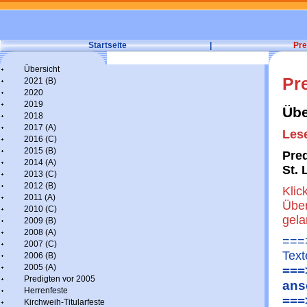
Startseite
|
Pre
Übersicht
Pr
2021 (B)
2020
2019
Übe
2018
2017 (A)
Lese
2016 (C)
2015 (B)
Pred
2014 (A)
St. 
2013 (C)
2012 (B)
Klic
2011 (A)
Über
2010 (C)
gel
2009 (B)
2008 (A)
===>
2007 (C)
Text
2006 (B)
2005 (A)
===
Predigten vor 2005
ans
Herrenfeste
===
Kirchweih-Titularfeste