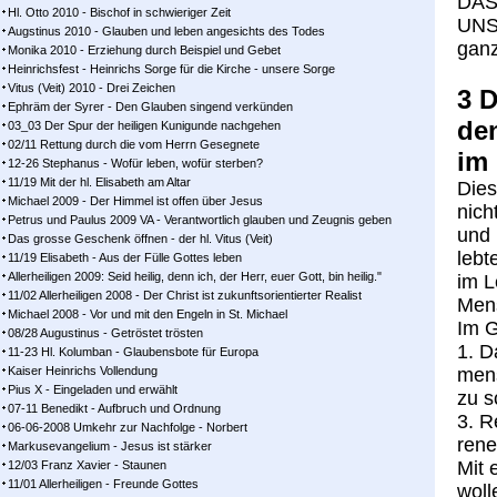
DAS
Hl. Otto 2010 - Bischof in schwieriger Zeit
UN­S
Augstinus 2010 - Glauben und leben angesichts des Todes
gan­
Monika 2010 - Erziehung durch Beispiel und Gebet
Heinrichsfest - Heinrichs Sorge für die Kirche - unsere Sorge
Vitus (Veit) 2010 - Drei Zeichen
3 D
Ephräm der Syrer - Den Glauben singend verkünden
den
03_03 Der Spur der heiligen Kunigunde nachgehen
02/11 Rettung durch die vom Herrn Gesegnete
im 
12-26 Stephanus - Wofür leben, wofür sterben?
11/19 Mit der hl. Elisabeth am Altar
Die­s
Michael 2009 - Der Himmel ist offen über Jesus
nich
Petrus und Paulus 2009 VA - Verantwortlich glauben und Zeugnis geben
und 
Das grosse Geschenk öffnen - der hl. Vitus (Veit)
leb­
11/19 Elisabeth - Aus der Fülle Gottes leben
Allerheiligen 2009: Seid heilig, denn ich, der Herr, euer Gott, bin heilig."
im L
11/02 Allerheiligen 2008 - Der Christ ist zukunftsorientierter Realist
Men
Michael 2008 - Vor und mit den Engeln in St. Michael
Im G
08/28 Augustinus - Getröstet trösten
1. D
11-23 Hl. Kolumban - Glaubensbote für Europa
Kaiser Heinrichs Vollendung
mens
Pius X - Eingeladen und erwählt
zu s
07-11 Benedikt - Aufbruch und Ordnung
3. R
06-06-2008 Umkehr zur Nachfolge - Norbert
re­n
Markusevangelium - Jesus ist stärker
Mit e
12/03 Franz Xavier - Staunen
11/01 Allerheiligen - Freunde Gottes
wol­l