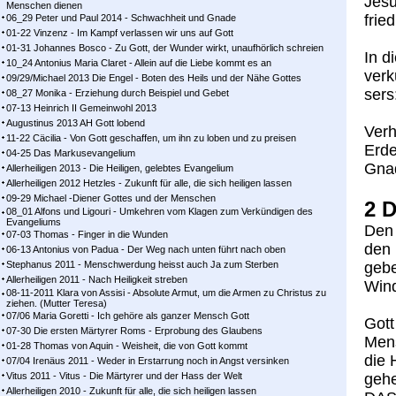
Je­su
Menschen dienen
fried
06_29 Peter und Paul 2014 - Schwachheit und Gnade
01-22 Vinzenz - Im Kampf ver­las­sen wir uns auf Gott
01-31 Johannes Bosco - Zu Gott, der Wunder wirkt, unaufhörlich schreien
In di
10_24 Antonius Maria Claret - Allein auf die Liebe kommt es an
ver­
09/29/Michael 2013 Die Engel - Boten des Heils und der Nähe Gottes
sers
08_27 Monika - Erziehung durch Beispiel und Gebet
07-13 Heinrich II Gemeinwohl 2013
Augustinus 2013 AH Gott lobend
Verh
11-22 Cäcilia - Von Gott geschaffen, um ihn zu loben und zu preisen
Erde
04-25 Das Markusevangelium
Gnad
Allerheiligen 2013 - Die Heiligen, gelebtes Evangelium
Allerheiligen 2012 Hetzles - Zukunft für alle, die sich heiligen lassen
09-29 Michael -Diener Gottes und der Menschen
2 D
08_01 Alfons und Ligouri - Umkehren vom Klagen zum Verkündigen des
Evangeliums
Den H
07-03 Thomas - Finger in die Wunden
den 
06-13 Antonius von Padua - Der Weg nach unten führt nach oben
Stephanus 2011 - Menschwerdung heisst auch Ja zum Sterben
ge­b
Allerheiligen 2011 - Nach Heiligkeit streben
Win­d
08-11-2011 Klara von Assisi - Absolute Armut, um die Armen zu Christus zu
ziehen. (Mutter Teresa)
07/06 Maria Goretti - Ich gehöre als ganzer Mensch Gott
Gott
07-30 Die ersten Märtyrer Roms - Erprobung des Glaubens
Men­
01-28 Thomas von Aquin - Weisheit, die von Gott kommt
die 
07/04 Irenäus 2011 - Weder in Erstarrung noch in Angst versinken
Vitus 2011 - Vitus - Die Märtyrer und der Hass der Welt
ge­h
Allerheiligen 2010 - Zukunft für alle, die sich heiligen lassen