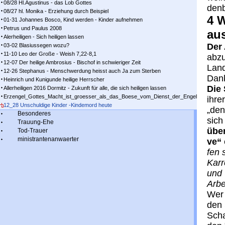
08/28 Hl.Agustinus - das Lob Gottes
den­
08/27 hl. Monika - Erziehung durch Beispiel
4 W
01-31 Johannes Bosco, Kind werden - Kinder aufnehmen
Petrus und Paulus 2008
au
Alerheiligen - Sich heiligen lassen
Der
03-02 Blasiussegen wozu?
11-10 Leo der Große - Weish 7,22-8,1
abzu
12-07 Der heilige Ambrosius - Bischof in schwieriger Zeit
Land
12-26 Stephanus - Menschwerdung heisst auch Ja zum Sterben
Dank
Heinrich und Kunigunde heilige Herrscher
Die S
Allerheiligen 2016 Dormitz - Zukunft für alle, die sich heiligen lassen
Erzengel_Gottes_Macht_ist_groesser_als_das_Boese_vom_Dienst_der_Engel
ih­re
12_28 Unschuldige Kinder -Kindemord heute
„den
Besonderes
sich
Trauung-Ehe
über
Tod-Trauer
ministrantenanwaerter
ve“
fen 
Kar­
und -
Ar­b
Wer 
den 
Scha