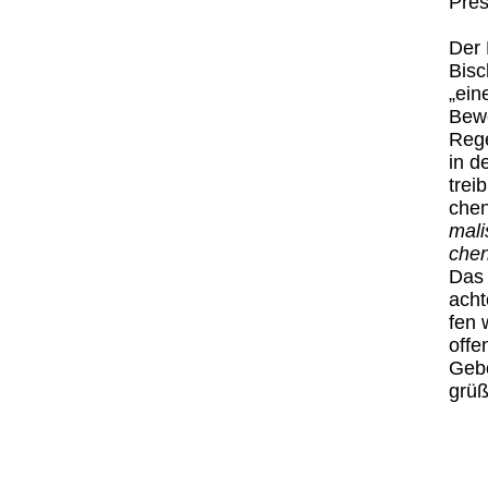
Pres­
Der 
Bi­sc
„ein
Be­we
Re­g
in d
trei­
chen
ma­l
chen 
Das 
ach­t
fen 
of­f
Gebo
grüß