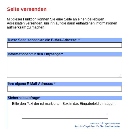
Seite versenden
Mit dieser Funktion können Sie eine Seite an einen beliebigen
Adressaten versenden, um ihn auf die darin enthaltenen Informationen
aufmerksam zu machen.
Diese Seite senden an die E-Mail-Adresse:
*
Informationen für den Empfänger:
Ihre eigene E-Mail-Adresse:
*
Sicherheitsabfrage
*
Bitte den Text der rot markierten Box in das Eingabefeld eintragen:
neues Bild generieren
Audio-Captcha für Sehbehinderte