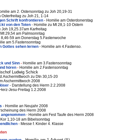
omilie am 2. Ostersonntag zu Joh 20,19-31
 Osterfreitag zu Joh 21, 1-14
en Schrift konfrontieren
- Homilie am Osterdonerstag
ckt von den Toten
- Homilie zu Mt 28,1-10 Ostern
u Joh 19,25.37am Karfreitag
u Mt 29,54 am Palmsonntag
h 8,46-59 am Donerstag 5.Fastenwoche
lie am 5.Fastensonntag
en Gottes sehen lernen
- Homilie am 4.Fastenso.
ck und Sinn
-
Homilie am 3.Fastensonntag
und hören
-
Homilie am 2.Fastensonntag
bischof Ludwig Schick
.d.Aschermittwoch zu Dtn 30,15-20
 am Aschermittwoch 2008
löser
- Darstellung des Herrn 2.2.2008
 Herz-Jesu-Freitag 1.2.2008
ns
- Homilie an Neujahr 2008
Erscheinung des Herrn 2008
nd angenommen
- Homilie am Fest Taufe des Herrn 2008
 Kor 1,10-18 am Bibelsonntag
gendlichen
- Messe f. Kinder 4. Klasse
hten
rrn warten
- Homilie am 1.Advent (A)