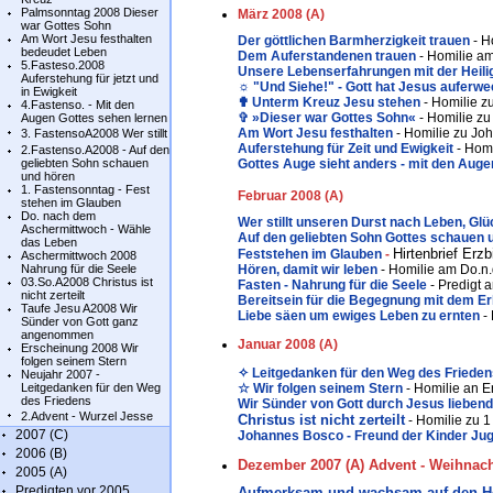
Palmsonntag 2008 Dieser
März 2008 (A)
war Gottes Sohn
Am Wort Jesu festhalten
Der göttlichen Barmherzigkeit trauen
- H
bedeudet Leben
Dem Auferstandenen trauen
- Homilie am
5.Fasteso.2008
Unsere Lebenserfahrungen mit der Heilig
Auferstehung für jetzt und
☼ "Und Siehe!" - Gott hat Jesus auferwe
in Ewigkeit
✟ Unterm Kreuz Jesu stehen
- Homilie z
4.Fastenso. - Mit den
✞ »Dieser war Gottes Sohn«
- Homilie z
Augen Gottes sehen lernen
Am Wort Jesu festhalten
- Homilie zu Jo
3. FastensoA2008 Wer stillt
Auferstehung für Zeit und Ewigkeit
- Homi
2.Fastenso.A2008 - Auf den
geliebten Sohn schauen
Gottes Auge sieht anders - mit den Aug
und hören
1. Fastensonntag - Fest
Februar 2008 (A)
stehen im Glauben
Do. nach dem
Wer stillt unseren Durst nach Leben, Glü
Aschermittwoch - Wähle
Auf den geliebten Sohn Gottes schauen 
das Leben
Hirtenbrief Erz
Feststehen im Glauben
-
Aschermittwoch 2008
Nahrung für die Seele
Hören, damit wir leben
- Homilie am Do.n
03.So.A2008 Christus ist
Fasten - Nahrung für die Seele
- Predigt
nicht zerteilt
Bereitsein für die Begegnung mit dem Er
Taufe Jesu A2008 Wir
Liebe säen um ewiges Leben zu ernten
-
Sünder von Gott ganz
angenommen
Januar 2008 (A)
Erscheinung 2008 Wir
folgen seinem Stern
✧ Leitgedanken für den Weg des Friede
Neujahr 2007 -
Leitgedanken für den Weg
☆ Wir folgen seinem Stern
- Homilie an 
des Friedens
Wir Sünder von Gott durch Jesus liebe
2.Advent - Wurzel Jesse
Christus ist nicht zerteilt
- Homilie zu 1
2007 (C)
Johannes Bosco
- Freund der Kinder Ju
2006 (B)
Dezember 2007 (A) Advent - Weihnac
2005 (A)
Predigten vor 2005
Aufmerksam und wachsam auf den He