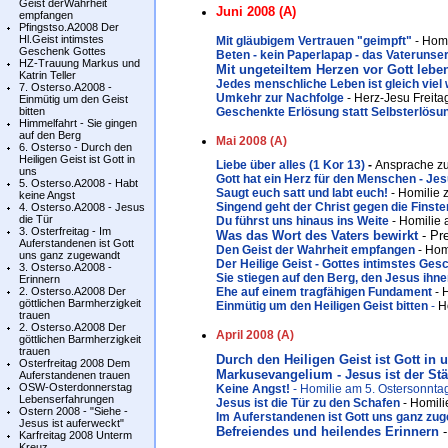
Geist derWahrheit
Juni 2008 (A)
empfangen
Pfingstso.A2008 Der
Hl.Geist intimstes
Mit gläubigem Vertrauen "geimpft"
- Homi
Geschenk Gottes
Beten - kein Paperlapap - das Vaterunse
HZ-Trauung Markus und
Mit ungeteiltem Herzen vor Gott lebe
Katrin Teller
Jedes menschliche Leben ist gleich viel 
7. Osterso.A2008 -
Umkehr zur Nachfolge
- Herz-Jesu Freita
Einmütig um den Geist
bitten
Geschenkte Erlösung statt Selbsterlösu
Himmelfahrt - Sie gingen
auf den Berg
Mai 2008 (A)
6. Osterso - Durch den
Heiligen Geist ist Gott in
Liebe über alles (1 Kor 13)
-
Ansprache zu
uns
Gott hat ein Herz für den Menschen - Jes
5. Osterso.A2008 - Habt
Saugt euch satt und labt euch!
- Homilie z
keine Angst
Singend geht der Christ gegen die Finste
4. Osterso.A2008 - Jesus
die Tür
Du führst uns hinaus ins Weite
- Homilie 
3. Osterfreitag - Im
Was das Wort des Vaters bewirkt
- Pr
Auferstandenen ist Gott
Den Geist der Wahrheit empfangen
- Hom
uns ganz zugewandt
Der Heilige Geist - Gottes intimstes Ge
3. Osterso.A2008 -
Sie stiegen auf den Berg, den Jesus ihn
Erinnern
2. Osterso.A2008 Der
Ehe auf einem tragfähigen Fundament
- 
göttlichen Barmherzigkeit
Einmütig um den Heiligen Geist bitten
-
Ho
trauen
2. Osterso.A2008 Der
April 2008 (A)
göttlichen Barmherzigkeit
trauen
Durch den Heiligen Geist ist Gott in 
Osterfreitag 2008 Dem
Markusevangelium - Jesus ist der Stä
Auferstandenen trauen
OSW-Osterdonnerstag
Keine Angst!
- Homilie am 5. Ostersonntag
Lebenserfahrungen
Jesus ist die Tür zu den Schafen
- Homili
Ostern 2008 - "Siehe -
Im Auferstandenen ist Gott uns ganz zu
Jesus ist auferweckt"
Befreiendes und heilendes Erinnern
-
Karfreitag 2008 Unterm
Kreuz