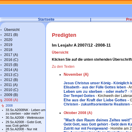
Startseite
|
Pre
Übersicht
Predigten
2021 (B)
2020
2019
Im Lesjahr A 2007/12 -2008-11
2018
Übersicht
2017 (A)
Klicken Sie auf die unten stehenden Überschrift
2016 (C)
2015 (B)
Zu den Texten
2014 (A)
November (A)
2013 (C)
2012 (B)
Jesus Christus unser König - Königlich 
2011 (A)
Elisabeth - aus der Fülle Gottes leben
- A
2010 (C)
Leben um zu sterben - oder mehr?
-
2009 (B)
Der Tempel Gottes
- Kirchweih der Later
2008 (A)
Ehe aus der Kraft der Liebe Gottes -
G
Christen - zukunftsorientierte Realisten
-
2008
33.So.A2008NK - Leben um
Oktober 2008 (A)
zu sterben - oder mehr?
30.So.A2008 - Weltmission
"Mach den Raum deines Zeltes weit!"
29.So.A2008 - Gebt Gott,
Gebt Gott, was Gott gehört - Gebt dem K
was Gott gehört
Zutritt nur mit Festgewand
- Homilie am 2
28.So.A2008 - Nur mit