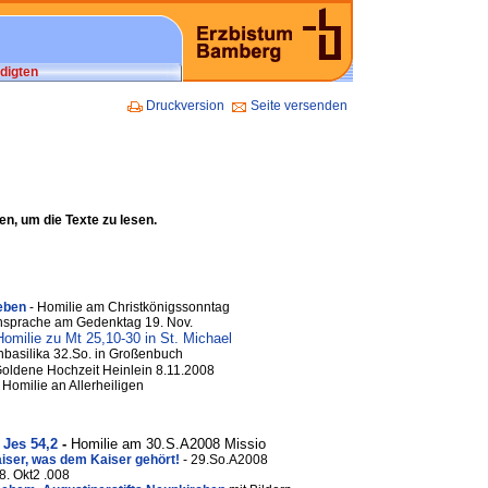
digten
Druckversion
Seite versenden
en, um die Texte zu lesen.
leben
- Homilie am Christkönigssonntag
nsprache am Gedenktag 19. Nov.
Homilie zu Mt 25,10-30 in St. Michael
anbasilika 32.So. in Großenbuch
oldene Hochzeit Heinlein 8.11.2008
 Homilie an Allerheiligen
 Jes 54,2
-
Homilie am 30.S.A2008 Missio
aiser, was dem Kaiser gehört!
- 29.So.A2008
8. Okt2 .008