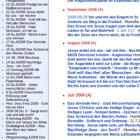
Die Augustinuskapelle im Kaptelbau des
Festgewand
23.So.A2008 Predigt bei der
Wallfahrermesse
September 2008 (A)
22.So.A2008 Jesus leidet
für uns - wir mit ihm
2008-09-29
Vor und mit den Engeln in St
20.So.A2008 - Gott will das
Homiilie
Umkehr als Weg in die Freiheit
-
Heil aller Menschen
Das Kreuz mit Jesus tragen zum Heil de
19.So.A2008 - Habt
Lieben in Tat und Wahrheit
- 1 Joh 3,17
-
A
Vertrauen, ich bin es.
18.So.A2008 - Nichts kann
Wo der Geist des Herrn wirkt, da ist Freih
uns trennen
17.So.A2008 Das hörende
August 2008 (A)
Herz
15.So.A2008 Das Schicksal
Jesus leidet mit uns - wir mit ihm - Nachf
des Wortes Gottes
08/28 Getröstet trösten - Augustinus
Hom
14. Mi. 2008 Berufung
Gott wohnt bei uns, damit wir bei ihm wo
14.So.A2008 Nachfolge
Der Augenblick wird zur Liebe - die B
Jesu - ein Joch?
"Eingeladen und erwählt." Homilie zu Mt
12.Sonntag.A2008 Mit
Gott will das Heil aller Menschen - di
Vertrauen geimpft
Maria Aufnahme - die Würde des ganzen
11.Do.2008 Beten kein
Paperlapap
Habt Vertrauen! Ich bin es! Fürchtet Euc
10.So.A2008 - Jedes
Nichts kann uns trennen von der Liebe C
menschliche Leben
9.So.A2008 Geschenkte
Juli 2008 (A)
Erlösung statt
Selbsterlösung
Das hörende Herz - statt Herzverhärtung
Herz Jesu Fest 2008 - Gott
hat ein Herz
Jesus Christus und der Heilige Nagel - z
JKW-08.Do. II - Saugt euch
Heiliges Land - Tempel Gottes - Zeichen
satt und labt euch!
Das Schicksal des Wortes Gottes
- Homi
8.Sonntag A2008 - Du
Benedikt - Aufbruch und Ordnung
- 11.7.
führst uns hinaus ins Weite
Berufung - Jesus nahe sein, um Mensch
Dreifaltigkeit.A2008 - Was
Nachfolge Jesu - ein Joch?
- Homilie 
das Wort des Vaters
bewirkt
Einander begegnen wie Maria u.Elisabet
Pfingstmontag.A2008 Den