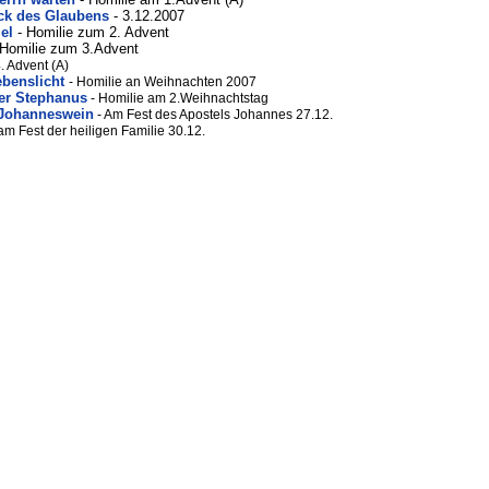
ick des Glaubens
- 3.12.2007
el
- Homilie zum 2. Advent
 Homilie zum 3.Advent
. Advent (A)
Lebenslicht
- Homilie an Weihnachten 2007
rer Stephanus
- Homilie am 2.Weihnachtstag
 Johanneswein
- Am Fest des Apostels Johannes 27.12.
am Fest der heiligen Familie 30.12.