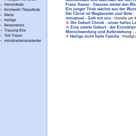
Franz Xavier - Staunen weitet den Bl
Herrenfeste
Ein junger Trieb wächst aus der Wurz
Kirchweih-Titularfeste
Der Christ ist Wegbereiter und Bote
-
Maria
mmanuel - Gott mit uns
I
- Homilie am 4
Heilige
☆
Die Geburt Christi - unser helles 
Besonderes
☆
Eine zweite Geburt - der Erzmärty
Trauung-Ehe
Menschwerdung und Auferstehung -
Tod-Trauer
✧
Heilige nicht heile Familie
- Predigt 
ministrantenanwaerter