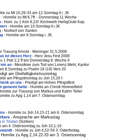
lie zu Mt 10,26-33 am 12.Sonntag A i. JK
r
- Homilie zu Mt 6,7ff. - Donnerstag 11.Woche
n
- Hom. zu 1 Kön 8,22f. Kirchweih HeiligGrab Kap.
wert
- Homilie am 10.Sonntag A i.JK
g - Norbert von Xanten
ng
- Homilie am 9.Sonntag i. JK.
r Trauung Arnold - Weninger 31.5.2008
us ist dieses Herz
- Herz Jesu Fest 2008
u 1 Petr 2,2 ff am Donnerstag 8. Woche II
rnis an
- Messfeier zum Tod von Lorenz Mehl, Kantor
am 8.Sonntag zu Psalm 18 (19) Vers 20
edigt am Dreifaltigkeistssonntag
ilie am Pfingstmontag zu Joh 15,26 f.
schenk an uns
- Predigt am Hohen Pfingstfest
en genannt hatte
- Homilie an Christi Himmelfahrt
Homilie zur Trauung von Markus und Katrin Teller
milie zu Apg 1,14 am 7. Ostersonntag
uns
-
Homilie zu Joh 14,15-21 am 6. Ostersonntag
rkere
- Ansprache am Markustag
 in Tindari
(Sizilien)
e am 4. Ostersonntag zu Joh 10,1-10
gewandt
- Homilie zu Joh 6,52-59 3. Osterfreitag
 Homilie zu Apg 2,14.22-33 am 3. Ostersonntag