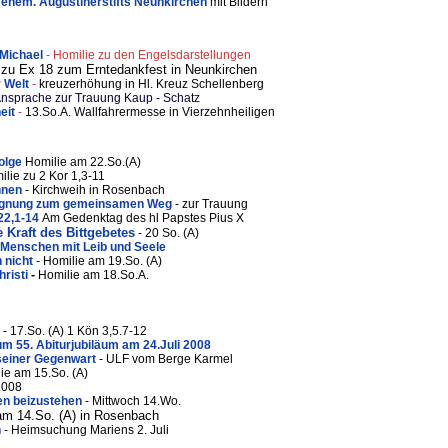
 ehem. Augustinerstifts Neunkirchen
mit Bildern
. Michael
- Homilie zu den Engelsdarstellungen
 zu Ex 18 zum Erntedankfest in Neunkirchen
r Welt
-
kreuzerhöhung in Hl. Kreuz Schellenberg
nsprache zur Trauung Kaup - Schatz
eit
-
13.So.A. Wallfahrermesse in Vierzehnheiligen
olge
Homilie am 22.So.(A)
ilie zu 2 Kor 1,3-11
hnen
- Kirchweih in Rosenbach
egegnung zum gemeinsamen Weg
- zur Trauung
 22,1-14
Am Gedenktag des hl Papstes Pius X
e Kraft des Bittgebetes
- 20 So. (A)
 Menschen mit Leib und Seele
h nicht
- Homilie am 19.So. (A)
hristi
-
Homilie am 18.So.A.
- 17.So. (A) 1 Kön 3,5.7-12
um 55. Abiturjubiläum am 24.Juli 2008
 seiner Gegenwart
- ULF vom Berge Karmel
lie am 15.So. (A)
2008
en beizustehen
- Mittwoch 14.Wo.
am 14.So. (A) in Rosenbach
h
- Heimsuchung Mariens 2. Juli