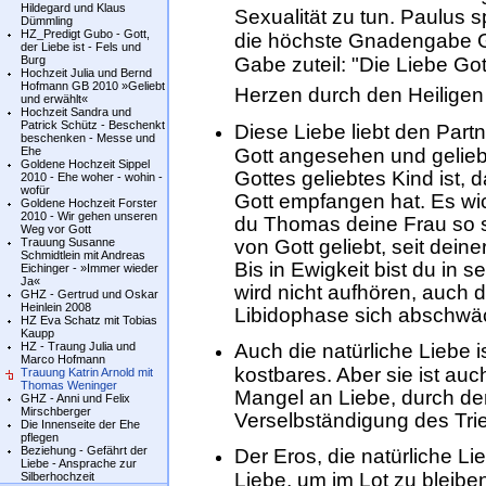
Hildegard und Klaus
Sexualität zu tun. Paulus s
Dümmling
HZ_Predigt Gubo - Gott,
die höchste Gnadengabe Go
der Liebe ist - Fels und
Burg
Gabe zuteil: "Die Liebe Go
Hochzeit Julia und Bernd
Hofmann GB 2010 »Geliebt
Herzen durch den Heiligen 
und erwählt«
Hochzeit Sandra und
Patrick Schütz - Beschenkt
Diese Liebe liebt den Partn
beschenken - Messe und
Gott angesehen und geliebt
Ehe
Goldene Hochzeit Sippel
Gottes geliebtes Kind ist,
2010 - Ehe woher - wohin -
wofür
Gott empfangen hat. Es wi
Goldene Hochzeit Forster
2010 - Wir gehen unseren
du Thomas deine Frau so se
Weg vor Gott
von Gott geliebt, seit deine
Trauung Susanne
Schmidtlein mit Andreas
Bis in Ewigkeit bist du in 
Eichinger - »Immer wieder
Ja«
wird nicht aufhören, auch d
GHZ - Gertrud und Oskar
Heinlein 2008
Libidophase sich abschwä
HZ Eva Schatz mit Tobias
Kaupp
Auch die natürliche Liebe 
HZ - Traung Julia und
Marco Hofmann
kostbares. Aber sie ist au
Trauung Katrin Arnold mit
Thomas Weninger
Mangel an Liebe, durch d
GHZ - Anni und Felix
Mirschberger
Verselbständigung des Trie
Die Innenseite der Ehe
pflegen
Beziehung - Gefährt der
Der Eros, die natürliche Li
Liebe - Ansprache zur
Liebe, um im Lot zu bleibe
Silberhochzeit