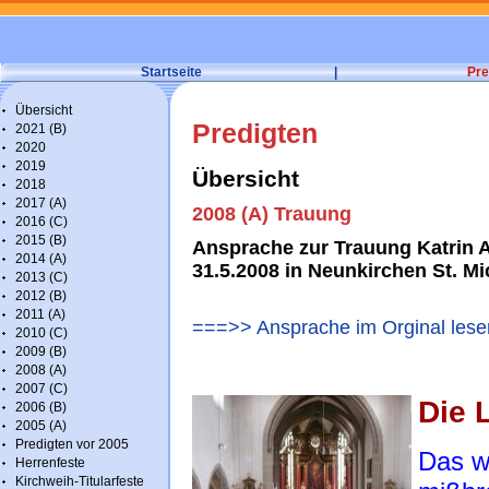
Startseite
|
Pre
Übersicht
Predigten
2021 (B)
2020
2019
Übersicht
2018
2017 (A)
2008 (A) Trauung
2016 (C)
2015 (B)
Ansprache zur Trauung Katrin 
2014 (A)
31.5.2008 in Neunkirchen St. Mi
2013 (C)
2012 (B)
2011 (A)
===>> Ansprache im Orginal lese
2010 (C)
2009 (B)
2008 (A)
2007 (C)
Die 
2006 (B)
2005 (A)
Predigten vor 2005
Das w
Herrenfeste
Kirchweih-Titularfeste