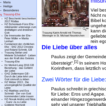
mißbr
Maria
Heilige
Viel be
Besonderes
Trauung-Ehe
Nicht n
HZ Beschenkt beschenken
Bibel k
2017 Rödlas
HZ Eichenlaub-Fürst Ehe -
ungeheu
miteinander unterwegs zum
vd2008
dreifaltigen und dreieinen
kann di
Gott
Trauung Katrin Arnold mit Thomas
gelieb
Die Innenseite der Ehe -
Weninger in St. Michael Neunkirchen
Peter Müller ∞ Marita
rein eg
Lenhart
Fundament der chritlichen
Die Liebe über alles
Ehe - SHZ 2012 Chrstine
und Roland Schmitt, GB
Trauung Stefan und
Melanie Schottdorf - Lieben
Paulus zeigt der Gemeinde 
aus der Kraft des Geistes
[1]
Trauung-Ehe
übersteigt".
In seinem Hoh
Hz Merkel-Lang 2016 GB
Korinthern, dass letztlich v
Beziehung - das Gefährt
der Liebe
GHZ Dellermann GB -
Durch die Liebe lehrt uns
Zwei Wörter für die Lieb
Gott sinnvoll zu leben
HZ Weber 2013 - Die
unvergängliche Qualität der
Liebe
Paulus schreibt in griechi
HZ-Matthias und Eva
für Liebe: Eros und Agape.
Schmidt - Der von Gott
kommenden Liebe trauen
einander Hingezogenwerden
HZ-Novak Andrej und Nina
- Ganz Ja zu Liebe
sehr viel unserer Triebhaft
Goldene Hochzeit