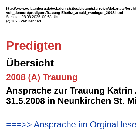
http://www.eo-bamberg.de/eob/dcms/sites/bistum/pfarreien/dekanate/forch
veit_dennert/predigten/Trauung-Ehe/hz_arnold_weninger_2008.html
Samstag 08.08.2026, 00:58 Uhr
(c) 2026 Veit Dennert
Predigten
Übersicht
2008 (A) Trauung
Ansprache zur Trauung Katrin
31.5.2008 in Neunkirchen St. M
===>> Ansprache im Orginal lese