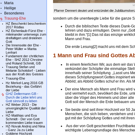
Maria
v
Heilige
Pfarrer Dennert deutet und entzündet die Jubiläumsker
Besonderes
Trauung-Ehe
sondern um die unentwegte Liebe für die ganze 
HZ Beschenkt beschenken
Durch die biblischen Texte dieses Dank-Go
2017 Rödlas
lehren und dazu ermutigen. Denn nur „Gott is
HZ Eichenlaub-Fürst Ehe -
miteinander unterwegs zum
bleibt in ihm.“[1] Das ist das einzige wi
dreifaltigen und dreieinen
Mann und Frau.
Gott
Die Innenseite der Ehe -
Die erste Lesung[2] macht uns mit dem Sch
Peter Müller ∞ Marita
Lenhart
1 Mann und Frau sind Gottes Ab
Fundament der chritlichen
Ehe - SHZ 2012 Chrstine
und Roland Schmitt, GB
In einem feierlichen Wir, aus dem wir das
Trauung Stefan und
verkündet der Schöpfer die einmalige St
Melanie Schottdorf - Lieben
innerhalb seiner Schöpfung. „Lasst uns Me
aus der Kraft des Geistes
dieses Schöpfungswort Gottes inspiriert wir
Trauung-Ehe
Abbild; als Abbild Gottes schuf er ihn. Als 
Hz Merkel-Lang 2016 GB
Beziehung - das Gefährt
Der eine Mensch als Mann und Frau wird vo
der Liebe
und vermehrt euch, bevölkert die Erde, unt
GHZ Dellermann GB -
Durch die Liebe lehrt uns
über die Vögel des Himmels und über alle T
Gott sinnvoll zu leben
Gott soll der Mensch die Erde bebauen und
HZ Weber 2013 - Die
unvergängliche Qualität der
Sie beide sind seit ihrer Hochzeit vor 50 
Liebe
Menschen, die sich lieben, verstehen und
HZ-Matthias und Eva
gut mit der Schöpfung Gottes und mit ihren
Schmidt - Der von Gott
kommenden Liebe trauen
Aus der von Gott geschenkten Fruchtbarkei
HZ-Novak Andrej und Nina
- Ganz Ja zu Liebe
wichtigste Lebensgrundlage des Mensche
Goldene Hochzeit