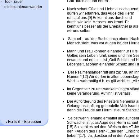
Gott "fürchten und ehren".
Tod-Trauer
ministrantenanwaerter
Nach seiner Güte und Liebe ausschauend
dürfen wir erfahren, das Auge des Herrn
ruht auf uns.[9] Er kennt uns durch und
durch wie kein Mensch uns kennt. Er
kennt uns besser als der Ehepartner ja als
wir uns selber.
Samuel – auf der Suche nach einem Nachfo
Mensch sieht, was vor Augen ist, der Herr a
Mann und Frau können einander nur Hilfe 
Gottes sein Leben führt, seine und ihre Se
erwartet und erbittet. Ist „Gott Schild und 
Lebenssituationen einander Schutz und Hil
Der Psalmensänger ruft uns zu: “Ja, an ihm
Namen.“[12] Wir dürfen in allen Lebenslage
Wort ist wahrhaftig d.h. es gilt wirklich. „All
Im Gegensatz zu uns wankelmütigen ständ
keine Veränderung. Auf ihn ist Verlass.
Der Aufforderung des Priesters Nehemia 
Gefangenschaft arg gebeutelte Volk Israel 
denn die Freude am Herrn ist eure Stärke.“
Selbst wenn jemand ermattet und auf dem
Schwäche ist, „das Auge des Herrn schaut i
[15] So steht es bei dem Weisen des AT Je
den »Augen des Herrn«, „die den Einsichti
lieben“[17]. Ja, „kostbar ist in den Augen