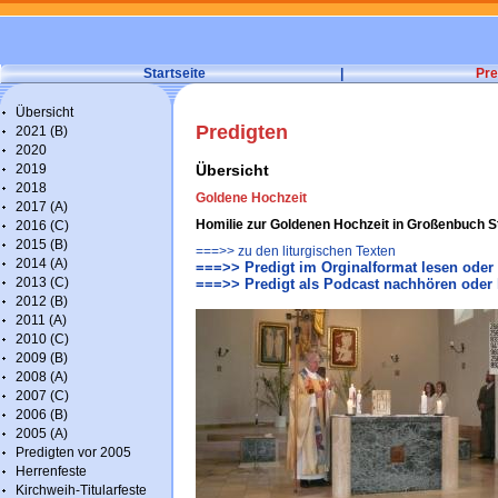
Startseite
|
Pre
Übersicht
Predigten
2021 (B)
2020
2019
Übersicht
2018
Goldene Hochzeit
2017 (A)
Homilie zur Goldenen Hochzeit in Großenbuch S
2016 (C)
2015 (B)
===>> zu den liturgischen Texten
2014 (A)
===>> Predigt im Orginalformat lesen oder
2013 (C)
===>> Predigt als Podcast nachhören oder 
2012 (B)
2011 (A)
2010 (C)
2009 (B)
2008 (A)
2007 (C)
2006 (B)
2005 (A)
Predigten vor 2005
Herrenfeste
Kirchweih-Titularfeste