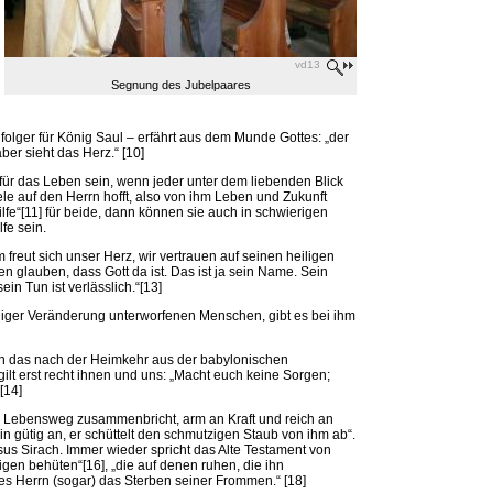
vd13
Segnung des Jubelpaares
lger für König Saul – erfährt aus dem Munde Gottes: „der
ber sieht das Herz.“ [10]
für das Leben sein, wenn jeder unter dem liebenden Blick
ele auf den Herrn hofft, also von ihm Leben und Zukunft
Hilfe“[11] für beide, dann können sie auch in schwierigen
fe sein.
 freut sich unser Herz, wir vertrauen auf seinen heiligen
n glauben, dass Gott da ist. Das ist ja sein Name. Sein
 sein Tun ist verlässlich.“[13]
iger Veränderung unterworfenen Menschen, gibt es bei ihm
an das nach der Heimkehr aus der babylonischen
gilt erst recht ihnen und uns: „Macht euch keine Sorgen;
[14]
 Lebensweg zusammenbricht, arm an Kraft und reich an
n gütig an, er schüttelt den schmutzigen Staub von ihm ab“.
sus Sirach. Immer wieder spricht das Alte Testament von
gen behüten“[16], „die auf denen ruhen, die ihn
 des Herrn (sogar) das Sterben seiner Frommen.“ [18]