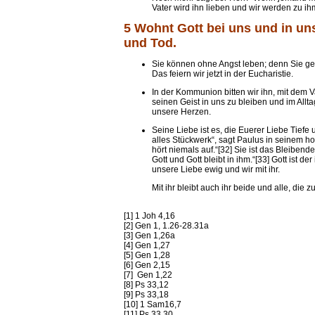
Vater wird ihn lieben und wir werden zu 
5 Wohnt Gott bei uns und in un
und Tod.
Sie können ohne Angst leben; denn Sie ge
Das feiern wir jetzt in der Eucharistie.
In der Kommunion bitten wir ihn, mit dem
seinen Geist in uns zu bleiben und im Allta
unsere Herzen.
Seine Liebe ist es, die Euerer Liebe Tief
alles Stückwerk“, sagt Paulus in seinem ho
hört niemals auf.“[32] Sie ist das Bleibende,
Gott und Gott bleibt in ihm.“[33] Gott ist d
unsere Liebe ewig und wir mit ihr.
Mit ihr bleibt auch ihr beide und alle, die 
[1] 1 Joh 4,16
[2] Gen 1, 1.26-28.31a
[3] Gen 1,26a
[4] Gen 1,27
[5] Gen 1,28
[6] Gen 2,15
[7] Gen 1,22
[8] Ps 33,12
[9] Ps 33,18
[10] 1 Sam16,7
[11] Ps 33,30