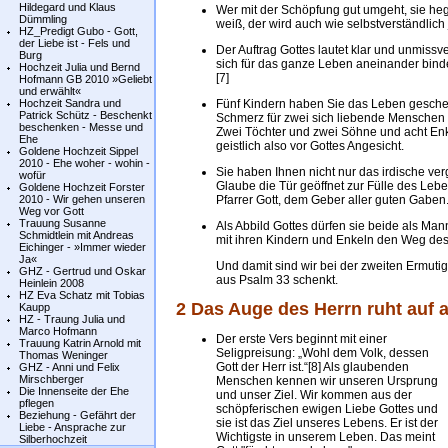
Hildegard und Klaus
Wer mit der Schöpfung gut umgeht, sie hegt
Dümmling
weiß, der wird auch wie selbstverständlich
HZ_Predigt Gubo - Gott,
der Liebe ist - Fels und
Der Auftrag Gottes lautet klar und unmissv
Burg
sich für das ganze Leben aneinander binden
Hochzeit Julia und Bernd
[7]
Hofmann GB 2010 »Geliebt
und erwählt«
Hochzeit Sandra und
Fünf Kindern haben Sie das Leben geschenk
Patrick Schütz - Beschenkt
Schmerz für zwei sich liebende Menschen
beschenken - Messe und
Zwei Töchter und zwei Söhne und acht Enke
Ehe
geistlich also vor Gottes Angesicht.
Goldene Hochzeit Sippel
2010 - Ehe woher - wohin -
Sie haben Ihnen nicht nur das irdische v
wofür
Glaube die Tür geöffnet zur Fülle des Leben
Goldene Hochzeit Forster
2010 - Wir gehen unseren
Pfarrer Gott, dem Geber aller guten Gaben
Weg vor Gott
Trauung Susanne
Als Abbild Gottes dürfen sie beide als Man
Schmidtlein mit Andreas
mit ihren Kindern und Enkeln den Weg de
Eichinger - »Immer wieder
Ja«
Und damit sind wir bei der zweiten Ermutig
GHZ - Gertrud und Oskar
aus Psalm 33 schenkt.
Heinlein 2008
HZ Eva Schatz mit Tobias
2 Das Auge des Herrn ruht auf a
Kaupp
HZ - Traung Julia und
Marco Hofmann
Der erste Vers beginnt mit einer
Trauung Katrin Arnold mit
Seligpreisung: „Wohl dem Volk, dessen
Thomas Weninger
Gott der Herr ist.“[8] Als glaubenden
GHZ - Anni und Felix
Mirschberger
Menschen kennen wir unseren Ursprung
Die Innenseite der Ehe
und unser Ziel. Wir kommen aus der
pflegen
schöpferischen ewigen Liebe Gottes und
Beziehung - Gefährt der
sie ist das Ziel unseres Lebens. Er ist der
Liebe - Ansprache zur
Wichtigste in unserem Leben. Das meint
Silberhochzeit