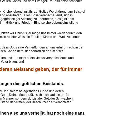
 Willen Gottes und dem Evangelium Jesu entspricht oder
er Kirche lebend, mit ihr auf Gottes Wort hörend, am Beispiel
isend anzubeten, alles Böse verabscheuend, sich in
 gegenseitiger Achtung zu übertreffen, dies gibt dem
nn, Glück und Frieden. Eine solche Lebenseinstellung
, bitten wir Christus, er möge uns immer wieder durch den
hm in rechter Weise in Familie, Kirche und Welt zu dienen
t, dass Gott seine Verheißungen an uns erfüllt, macht in der
uten Gaben dem, der beharrlich darum bittet.
len und Tun nicht allein. Jesus verspricht euch und
Vater bitten, und
nderen Beistand geben, der für immer
rungen des göttlichen Beistands.
 der Jerusalem belagernden Feinde und deren
Gott: „Deine Macht stützt sich nicht auf die große
ken Männer, sondern du bist der Gott der Schwachen
Beistand der Armen, der Beschützer der Verachteten
inen also uns verheißt, hat noch eine ganz