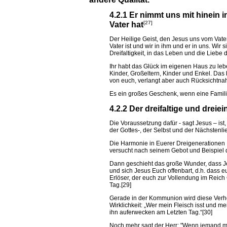
4.2.1 Er nimmt uns mit hinein i
[27]
Vater hat
Der Heilige Geist, den Jesus uns vom Vate
Vater ist und wir in ihm und er in uns. Wir
Dreifaltigkeit, in das Leben und die Liebe 
Ihr habt das Glück im eigenen Haus zu le
Kinder, Großeltern, Kinder und Enkel. Das 
von euch, verlangt aber auch Rücksichtn
Es ein großes Geschenk, wenn eine Famili
4.2.2 Der dreifaltige und dreie
Die Voraussetzung dafür - sagt Jesus – is
der Gottes-, der Selbst und der Nächstenli
Die Harmonie in Euerer Dreigenerationen F
versucht nach seinem Gebot und Beispiel d
Dann geschieht das große Wunder, dass Je
und sich Jesus Euch offenbart, d.h. dass eu
Erlöser, der euch zur Vollendung im Reich
Tag.[29]
Gerade in der Kommunion wird diese Verh
Wirklichkeit: „Wer mein Fleisch isst und me
ihn auferwecken am Letzten Tag.“[30]
Noch mehr sagt der Herr: "Wenn jemand mic