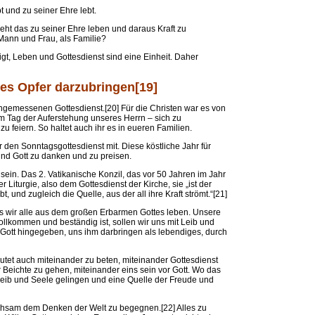
bt und zu seiner Ehre lebt.
geht das zu seiner Ehre leben und daraus Kraft zu
ann und Frau, als Familie?
t, Leben und Gottesdienst sind eine Einheit. Daher
ges Opfer darzubringen[19]
ngemessenen Gottesdienst.[20] Für die Christen war es von
 Tag der Auferstehung unseres Herrn – sich zu
 feiern. So haltet auch ihr es in eueren Familien.
r den Sonntagsgottesdienst mit. Diese köstliche Jahr für
und Gott zu danken und zu preisen.
 sein. Das 2. Vatikanische Konzil, das vor 50 Jahren im Jahr
Liturgie, also dem Gottesdienst der Kirche, sie „ist der
 und zugleich die Quelle, aus der all ihre Kraft strömt.“[21]
s wir alle aus dem großen Erbarmen Gottes leben. Unsere
ollkommen und beständig ist, sollen wir uns mit Leib und
 Gott hingegeben, uns ihm darbringen als lebendiges, durch
eutet auch miteinander zu beten, miteinander Gottesdienst
 Beichte zu gehen, miteinander eins sein vor Gott. Wo das
Leib und Seele gelingen und eine Quelle der Freude und
chsam dem Denken der Welt zu begegnen.[22] Alles zu