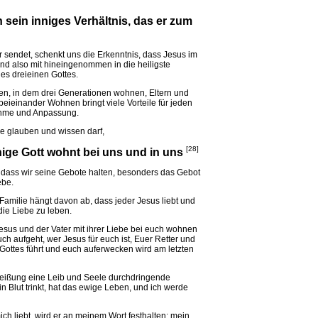
n sein inniges Verhältnis, das er zum
r sendet, schenkt uns die Erkenntnis, dass Jesus im
 sind also mit hineingenommen in die heiligste
des dreieinen Gottes.
ben, in dem drei Generationen wohnen, Eltern und
beieinander Wohnen bringt viele Vorteile für jeden
ahme und Anpassung.
e glauben und wissen darf,
[28]
inige Gott wohnt bei uns und in uns
t, dass wir seine Gebote halten, besonders das Gebot
ebe.
amilie hängt davon ab, dass jeder Jesus liebt und
ie Liebe zu leben.
sus und der Vater mit ihrer Liebe bei euch wohnen
ch aufgeht, wer Jesus für euch ist, Euer Retter und
 Gottes führt und euch auferwecken wird am letzten
eißung eine Leib und Seele durchdringende
in Blut trinkt, hat das ewige Leben, und ich werde
h liebt, wird er an meinem Wort festhalten; mein