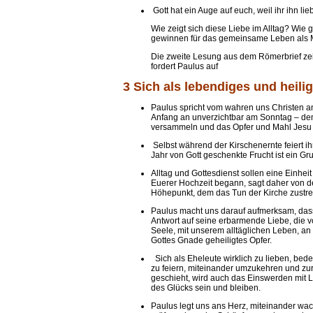
Gott hat ein Auge auf euch, weil ihr ihn lie
Wie zeigt sich diese Liebe im Alltag? Wie 
gewinnen für das gemeinsame Leben als M
Die zweite Lesung aus dem Römerbrief zeig
fordert Paulus auf
3 Sich als lebendiges und heili
Paulus spricht vom wahren uns Christen a
Anfang an unverzichtbar am Sonntag – dem
versammeln und das Opfer und Mahl Jesu zu
Selbst während der Kirschenernte feiert ih
Jahr von Gott geschenkte Frucht ist ein Gr
Alltag und Gottesdienst sollen eine Einheit
Euerer Hochzeit begann, sagt daher von der 
Höhepunkt, dem das Tun der Kirche zustrebt,
Paulus macht uns darauf aufmerksam, das
Antwort auf seine erbarmende Liebe, die v
Seele, mit unserem alltäglichen Leben, an
Gottes Gnade geheiligtes Opfer.
Sich als Eheleute wirklich zu lieben, bed
zu feiern, miteinander umzukehren und zur
geschieht, wird auch das Einswerden mit 
des Glücks sein und bleiben.
Paulus legt uns ans Herz, miteinander wa