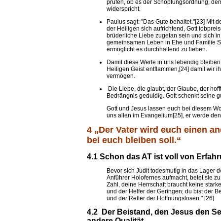
prüfen, ob es der Schöpfungsordnung, dem
widerspricht.
Paulus sagt: "Das Gute behaltet."[23] Mit d
der Heiligen sich aufrichtend, Gott lobpre
brüderliche Liebe zugetan sein und sich in
gemeinsamen Leben in Ehe und Familie Si
ermöglicht es durchhaltend zu lieben.
Damit diese Werte in uns lebendig bleiben
Heiligen Geist entflammen,[24] damit wir i
vermögen.
Die Liebe, die glaubt, der Glaube, der hoff
Bedrängnis geduldig. Gott schenkt seine g
Gott und Jesus lassen euch bei diesem Wol
uns allen im Evangelium[25], er werde den 
4 „Der Vater wird euch einen a
bei euch bleiben soll.“
4.1 Schon das AT ist voll von Erfah
Bevor sich Judit todesmutig in das Lager
Anführer Holofernes aufmacht, betet sie zu 
Zahl, deine Herrschaft braucht keine star
und der Helfer der Geringen; du bist der 
und der Retter der Hoffnungslosen." [26]
4.2 Der Beistand, den Jesus den Se
andere Qualität.