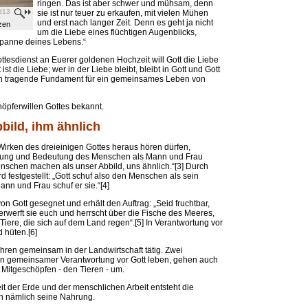
ringen. Das ist aber schwer und mühsam, denn
d13
sie ist nur teuer zu erkaufen, mit vielen Mühen
und erst nach langer Zeit. Denn es geht ja nicht
zen
um die Liebe eines flüchtigen Augenblicks,
Spanne deines Lebens.“
ttesdienst an Euerer goldenen Hochzeit will Gott die Liebe
t die Liebe; wer in der Liebe bleibt, bleibt in Gott und Gott
rklich tragende Fundament für ein gemeinsames Leben von
öpferwillen Gottes bekannt.
bild, ihm ähnlich
 Wirken des dreieinigen Gottes heraus hören dürfen,
ellung und Bedeutung des Menschen als Mann und Frau
nschen machen als unser Abbild, uns ähnlich.“[3] Durch
d festgestellt: „Gott schuf also den Menschen als sein
Mann und Frau schuf er sie.“[4]
n Gott gesegnet und erhält den Auftrag: „Seid fruchtbar,
erwerft sie euch und herrscht über die Fische des Meeres,
iere, die sich auf dem Land regen“.[5] In Verantwortung vor
 hüten.[6]
Jahren gemeinsam in der Landwirtschaft tätig. Zwei
 in gemeinsamer Verantwortung vor Gott leben, gehen auch
 Mitgeschöpfen - den Tieren - um.
t der Erde und der menschlichen Arbeit entsteht die
n nämlich seine Nahrung.