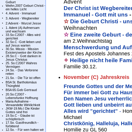
Advent
Geburt
Weihn.2007 Geburt Christi -
Der Christ ist Wegbereit
ein helles Licht
4. Advent - Immanuel
Immanuel - Gott mit uns
3. Advent - Wegbereiter
☆
Die Geburt Christi - un
2.Advent - Wurzel Jesse
Weihnachten
1. Adent (A) Aufmersam
und wachsam
☆
Eine zweite Geburt - d
33.So.C2007 - Alles wird
gerichtet
am 2.Weihnachtstag
32.So.C -Gott lieben und
auf Jesus warten
Menschwerdung und Auf
30.So. Missio - Mission
Existenzweise der Kirche
Fest des Apostels Johannes 
28.So.C - Gott danken in
✧
Heilige nicht heile Fami
Jesus Christus
25. So.C2007 Wahres
Familie 30.12.
Vermögen
24.So. - Das Verlorene
retten
November (C) Jahreskreis
21.So. - Die Tür ist offen
BSA St. Bartholomäus
Freunde Gottes und der M
Thüngfeld
BSA 65.Geb Gertraud
Für immer bei Gott zu Hau
20.So.C2007 -
Den Namen Jesu verherrli
Lebensfunke Hoffnung
Maria Aufnahme -
Gott lieben und unbeirrt a
Verwandelte Wirklichkeit
JKW-19.Mo.I Die Kinder
Alles wird "gerichtet"
-
Homi
Gottes sind frei
19.So.C - Glaube ist
Michael
schöpferisch
Christkönig, Halleluja, Hall
17.So. Gastfreundlich -
fürbittend
Homilie zu GL 560
12.So. - Für wen halten wir