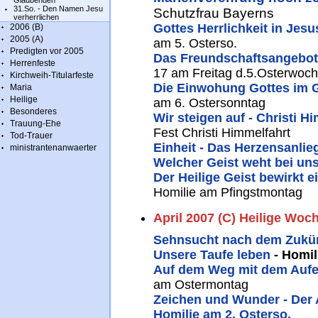
Glaubenden
31.So. - Den Namen Jesu
Schutzfrau Bayerns
verherrlichen
Gottes Herrlichkeit in Jesu
2006 (B)
2005 (A)
am 5. Osterso.
Predigten vor 2005
Das Freundschaftsangebot
Herrenfeste
17 am Freitag d.5.Osterwoc
Kirchweih-Titularfeste
Die Einwohung Gottes im 
Maria
Heilige
am 6. Ostersonntag
Besonderes
Wir steigen auf - Christi H
Trauung-Ehe
Fest Christi Himmelfahrt
Tod-Trauer
Einheit - Das Herzensanlie
ministrantenanwaerter
Welcher Geist weht bei un
Der Heilige Geist bewirkt 
Homilie am Pfingstmontag
April 2007 (C) Heilige Woc
Sehnsucht nach dem Zukün
Unsere Taufe leben
- Homil
Auf dem Weg mit dem Auf
am Ostermontag
Zeichen und Wunder - Der 
Homilie am 2. Osterso.