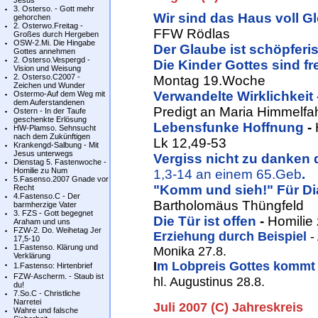
Jesus
3. Osterso. - Gott mehr
Wir sind das Haus voll Gl
gehorchen
2. Osterwo.Freitag -
FFW Rödlas
Großes durch Hergeben
OSW-2.Mi. Die Hingabe
Der Glaube ist schöpferi
Gottes annehmen
2. Osterso.Vespergd -
Die Kinder Gottes sind fr
Vision und Weisung
2. Osterso.C2007 -
Montag 19.Woche
Zeichen und Wunder
Verwandelte Wirklichkeit 
Ostermo-Auf dem Weg mit
dem Auferstandenen
Predigt an Maria Himmelfah
Ostern - In der Taufe
geschenkte Erlösung
Lebensfunke Hoffnung
-
HW-Plamso. Sehnsucht
nach dem Zukünftigen
Lk 12,49-53
Krankengd-Salbung - Mit
Jesus unterwegs
Vergiss nicht zu danken
Dienstag 5. Fastenwoche -
Homilie zu Num
1,3-14 an einem 65.Geb
.
5.Fasenso.2007 Gnade vor
"Komm und sieh!" Für Dia
Recht
4.Fastenso.C - Der
Bartholomäus Thüngfeld
barmherzige Vater
3. FZS - Gott begegnet
Die Tür ist offen
-
Homilie
Araham und uns
FZW-2. Do. Weihetag Jer
Erziehung durch Beispiel
-
17,5-10
1.Fastenso. Klärung und
Monika 27.8.
Verklärung
I
m Lobpreis Gottes kommt
1.Fastenso: Hirtenbrief
FZW-Ascherm. - Staub ist
hl. Augustinus 28.8.
du!
7.So.C - Christliche
Narretei
Juli 2007 (C) Jahreskreis
Wahre und falsche