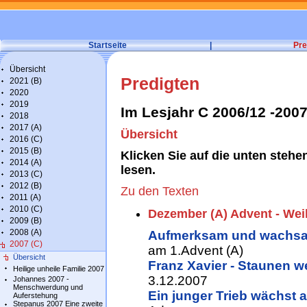
Startseite
|
Pre
Übersicht
Predigten
2021 (B)
2020
2019
Im Lesjahr C 2006/12 -2007
2018
2017 (A)
Übersicht
2016 (C)
2015 (B)
Klicken Sie auf die unten stehe
2014 (A)
lesen.
2013 (C)
2012 (B)
Zu den Texten
2011 (A)
2010 (C)
Dezember (A) Advent - We
2009 (B)
2008 (A)
Aufmerksam und wachsam
2007 (C)
am 1.Advent (A)
Übersicht
Franz Xavier - Staunen w
Heilige unheile Familie 2007
3.12.2007
Johannes 2007 -
Menschwerdung und
Ein junger Trieb wächst 
Auferstehung
Stepanus 2007 Eine zweite