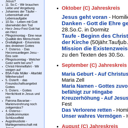
Jesus?
11. So.C - Wir brauchen
Oktober (C) Jahreskreis
Liebe und Vergebung
Johannes der Täufer -
Lebensinhalt und
Jesus geht voran
- Homil
Lebensaufgabe
10.So. - Leben mit Gott
Danken - Gott die Ehre ge
überwindet den Tod
28.So.C. in Dormitz
Herz-Jesu-Fest Gott hat
ein Herz
Taufe - Beginn des Chris
Pfingstmontag - Eine neue
Qualität des Menschsein
der Kirche
(50jähr.Taufjub.
Dreifaltigkeit - Erkenntnis
des dreieinen Gottes
Mission die Existenzweis
7. Osterso. - Das
Herzensanliegen Jesu -
zu den Texten des 30.So.
Eins sein
Pfingstsonntag - Welcher
Geist weht bei uns?
September
(C) Jahreskreis
Christi Himmelfahrt - Wir
steigen auf
Maria Geburt - Auf Christu
BSA-Felix Müller - Altarbild
Wilmhersdorf
Maria Zell
5. Osterfr. - das
Freundschaftsangebot
Maria Namen - Gottes zu
Gottes
5. Osters. - Gottes
befähigt zur Hingabe
Herrlichkeit in Jesus und
Kreuzerhöhung - Auf Jesu
uns
Patrona Bavariae -
Fest
Marienverehrung noch
zeitgemäss?
Das Verlorene retten
- Homi
4. Osterso -
Jubelkommunion
Unser wahres Vermögen
-
Schlüsselfeld
Augstinusbote -
Mahlegemeinschaft mit
August (C) Jahreskreis