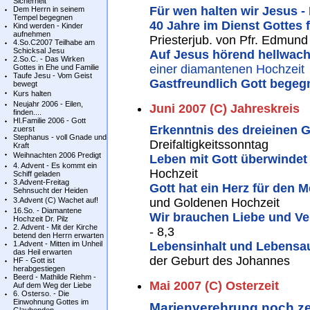
Sicherheit
Für wen halten wir Jesus 
Dem Herrn in seinem
Tempel begegnen
40 Jahre im Dienst Gottes 
Kind werden - Kinder
aufnehmen
Priesterjub. von Pfr. Edmund
4.So.C2007 Teilhabe am
Schicksal Jesu
Auf Jesus hörend hellwach
2.So.C. - Das Wirken
einer diamantenen Hochzeit
Gottes in Ehe und Familie
Taufe Jesu - Vom Geist
Gastfreundlich Gott begegn
bewegt
Kurs halten
Neujahr 2006 - Eilen,
Juni 2007 (C) Jahreskreis
finden....
Hl.Familie 2006 - Gott
Erkenntnis des dreieinen G
zuerst
Stephanus - voll Gnade und
Dreifaltigkeitssonntag
Kraft
Weihnachten 2006 Predigt
Leben mit Gott überwindet
4. Advent - Es kommt ein
Hochzeit
Schiff geladen
3.Advent-Freitag
Gott hat ein Herz für den
Sehnsucht der Heiden
3.Advent (C) Wachet auf!
und Goldenen Hochzeit
16.So. - Diamantene
Wir brauchen Liebe und V
Hochzeit Dr. Pilz
2. Advent - Mit der Kirche
- 8,3
betend den Herrn erwarten
1.Advent - Mitten im Unheil
Lebensinhalt und Lebensa
das Heil erwarten
der Geburt des Johannes
HF - Gott ist
herabgestiegen
Beerd - Mathilde Riehm -
Mai 2007 (C) Osterzeit
Auf dem Weg der Liebe
6. Osterso. - Die
Einwohnung Gottes im
Marienverehrung noch z