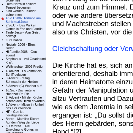
Sicherheit
Dem Herrn in seinem
Kreuz und zum Himmel. D
Tempel begegnen
Kind werden - Kinder
oder wie andere übersetze
aufnehmen
4.So.C2007 Teilhabe am
und Machtstreben stellen
Schicksal Jesu
2.So.C. - Das Wirken
Gottes in Ehe und Familie
also uns Christen, vor di
Taufe Jesu - Vom Geist
bewegt
Kurs halten
Neujahr 2006 - Eilen,
Gleichschaltung oder Ver
finden....
Hl.Familie 2006 - Gott
zuerst
Stephanus - voll Gnade und
Kraft
Die Kirche hat es, sich a
Weihnachten 2006 Predigt
4. Advent - Es kommt ein
orientierend, deshalb imm
Schiff geladen
3.Advent-Freitag
in deren Heimatorte einz
Sehnsucht der Heiden
3.Advent (C) Wachet auf!
Gefahr der Manipulation 
16.So. - Diamantene
Hochzeit Dr. Pilz
allzu Vertrauten und Daz
2. Advent - Mit der Kirche
betend den Herrn erwarten
1.Advent - Mitten im Unheil
wie es dem Jeremia in se
das Heil erwarten
HF - Gott ist
ergangen ist: „Du sollst 
herabgestiegen
Beerd - Mathilde Riehm -
des Herrn gebärden, sonst
Auf dem Weg der Liebe
6. Osterso. - Die
Einwohnung Gottes im
Hand.“[2]