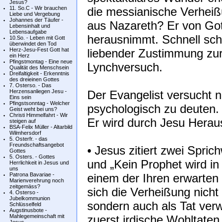
Jesus?
11. So.C - Wir brauchen
die messianische Verheiß
Liebe und Vergebung
Johannes der Täufer -
aus Nazareth? Er von Got
Lebensinhalt und
Lebensaufgabe
herausnimmt. Schnell sc
10.So. - Leben mit Gott
überwindet den Tod
Herz-Jesu-Fest Gott hat
liebender Zustimmung zur
ein Herz
Pfingstmontag - Eine neue
Lynchversuch.
Qualität des Menschsein
Dreifaltigkeit - Erkenntnis
des dreieinen Gottes
7. Osterso. - Das
Herzensanliegen Jesu -
Der Evangelist versucht n
Eins sein
Pfingstsonntag - Welcher
psychologisch zu deuten
Geist weht bei uns?
Christi Himmelfahrt - Wir
Er wird durch Jesu Herau
steigen auf
BSA-Felix Müller - Altarbild
Wilmhersdorf
5. Osterfr. - das
Freundschaftsangebot
• Jesus zitiert zwei Sprich
Gottes
5. Osters. - Gottes
und „Kein Prophet wird in
Herrlichkeit in Jesus und
uns
Patrona Bavariae -
einem der Ihren erwarten 
Marienverehrung noch
zeitgemäss?
sich die Verheißung nicht
4. Osterso -
Jubelkommunion
sondern auch als Tat verw
Schlüsselfeld
Augstinusbote -
Mahlegemeinschaft mit
zuerst irdische Wohltaten 