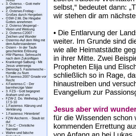
Jesus
3. Osterso. - Gott mehr
selbst,“ bedeutet dann: „
gehorchen
2. Osterwo.Freitag -
wir stehen dir am nächste
Großes durch Hergeben
OSW-2.Mi. Die Hingabe
Gottes annehmen
2. Osterso.Vespergd -
Vision und Weisung
• Die Entlarvung der Lan
2. Osterso.C2007 -
Zeichen und Wunder
weiter. Im Grunde sind d
Ostermo-Auf dem Weg mit
dem Auferstandenen
Ostern - In der Taufe
wie alle Heimatstädte ge
geschenkte Erlösung
HW-Plamso. Sehnsucht
in ihrer Mitte. Zwei Beis
nach dem Zukünftigen
Krankengd-Salbung - Mit
Propheten Elija und Elisc
Jesus unterwegs
Dienstag 5. Fastenwoche -
Homilie zu Num
schließlich so in Rage, da
5.Fasenso.2007 Gnade vor
Recht
hinaustreiben und versuc
4.Fastenso.C - Der
barmherzige Vater
Evangelium zur Passions
3. FZS - Gott begegnet
Araham und uns
FZW-2. Do. Weihetag Jer
17,5-10
1.Fastenso. Klärung und
Jesus aber wird wunderb
Verklärung
1.Fastenso: Hirtenbrief
für die Wissenden schon 
FZW-Ascherm. - Staub ist
du!
kommenden Errettung aus
7.So.C - Christliche
Narretei
von Anfang an bei Lukas
Wahre und falsche