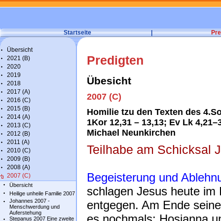
Startseite
|
Pre
Übersicht
Predigten
2021 (B)
2020
2019
Übesicht
2018
2017 (A)
2007 (C)
2016 (C)
2015 (B)
Homilie tzu den Texten des 4.Son
2014 (A)
1Kor 12,31 – 13,13; Ev Lk 4,21–
2013 (C)
Michael Neunkirchen
2012 (B)
2011 (A)
Teilhabe am Schicksal J
2010 (C)
2009 (B)
2008 (A)
Begeisterung und Ablehn
2007 (C)
Übersicht
schlagen Jesus heute im
Heilige unheile Familie 2007
Johannes 2007 -
entgegen. Am Ende seines
Menschwerdung und
Auferstehung
es nochmals: Hosianna un
Stepanus 2007 Eine zweite