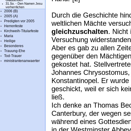
Glaubenden
31.So. - Den Namen Jesu
verherrlichen
2006 (B)
Durch die Geschichte hin
2005 (A)
Predigten vor 2005
weltlichen Mächte versuc
Herrenfeste
gleichzuschalten
. Nicht
Kirchweih-Titularfeste
Maria
Versuchung widerstanden
Heilige
Besonderes
Aber es gab zu allen Zeit
Trauung-Ehe
gegenüber den Mächtigen 
Tod-Trauer
ministrantenanwaerter
gekostet hat. Stellvertrete
Johannes Chrysostomus, 
Konstantinopel. Er wurde
geschickt, weil er sich k
ließ.
Ich denke an Thomas Bec
Canterbury, der wegen se
während eines Gottesdien
in der Westminster Abbe