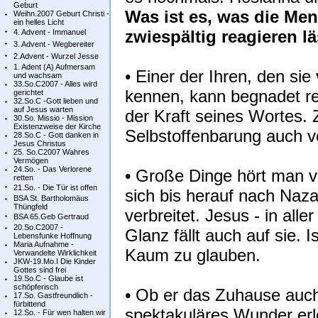
Geburt
Was ist es, was die Me
Weihn.2007 Geburt Christi -
ein helles Licht
zwiespältig reagieren l
4. Advent - Immanuel
3. Advent - Wegbereiter
2.Advent - Wurzel Jesse
1. Adent (A) Aufmersam
• Einer der Ihren, den si
und wachsam
33.So.C2007 - Alles wird
kennen, kann begnadet red
gerichtet
32.So.C -Gott lieben und
auf Jesus warten
der Kraft seines Wortes. 
30.So. Missio - Mission
Existenzweise der Kirche
Selbstoffenbarung auch 
28.So.C - Gott danken in
Jesus Christus
25. So.C2007 Wahres
Vermögen
24.So. - Das Verlorene
• Große Dinge hört man 
retten
21.So. - Die Tür ist offen
sich bis herauf nach Naza
BSA St. Bartholomäus
Thüngfeld
verbreitet. Jesus - in al
BSA 65.Geb Gertraud
20.So.C2007 -
Glanz fällt auch auf sie. 
Lebensfunke Hoffnung
Maria Aufnahme -
Kaum zu glauben.
Verwandelte Wirklichkeit
JKW-19.Mo.I Die Kinder
Gottes sind frei
19.So.C - Glaube ist
schöpferisch
• Ob er das Zuhause auch
17.So. Gastfreundlich -
fürbittend
spektakuläres Wunder erl
12.So. - Für wen halten wir