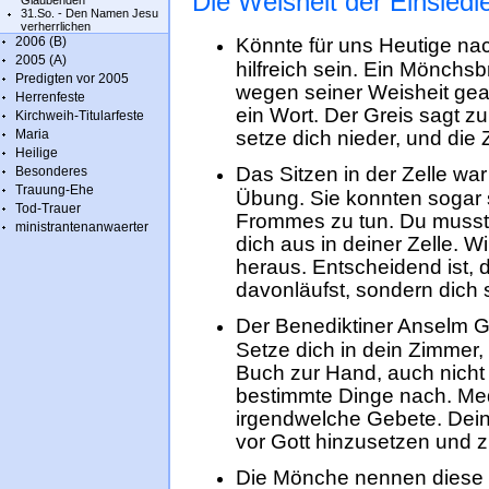
Die Weisheit der Einsied
Glaubenden
31.So. - Den Namen Jesu
verherrlichen
2006 (B)
Könnte für uns Heutige 
2005 (A)
hilfreich sein. Ein Mönchs
Predigten vor 2005
wegen seiner Weisheit gea
Herrenfeste
ein Wort. Der Greis sagt zu
Kirchweih-Titularfeste
Maria
setze dich nieder, und die Z
Heilige
Das Sitzen in der Zelle war
Besonderes
Trauung-Ehe
Übung. Sie konnten sogar 
Tod-Trauer
Frommes zu tun. Du musst n
ministrantenanwaerter
dich aus in deiner Zelle. Wi
heraus. Entscheidend ist, d
davonläufst, sondern dich s
Der Benediktiner Anselm G
Setze dich in dein Zimmer,
Buch zur Hand, auch nicht 
bestimmte Dinge nach. Medi
irgendwelche Gebete. Deine
vor Gott hinzusetzen und z
Die Mönche nennen diese 