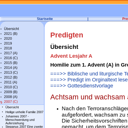
Startseite
|
Pre
Übersicht
Predigten
2021 (B)
2020
2019
Übersicht
2018
2017 (A)
Advent Lesjahr A
2016 (C)
2015 (B)
Homilie zum 1. Advent (A) in G
2014 (A)
2013 (C)
===>> Biblische und liturgische T
2012 (B)
===>> Predigt im Orginaltext les
2011 (A)
===>> Gottesdienstvorlage
2010 (C)
2009 (B)
Achtsam und wachsam a
2008 (A)
2007 (C)
Übersicht
Nach den Terroranschlägen
Heilige unheile Familie 2007
aufgefordert, wachsam zu s
Johannes 2007 -
Die Sicherheitsvorschrifte
Menschwerdung und
Auferstehung
gemacht, um dem Terroris
Stepanus 2007 Eine zweite