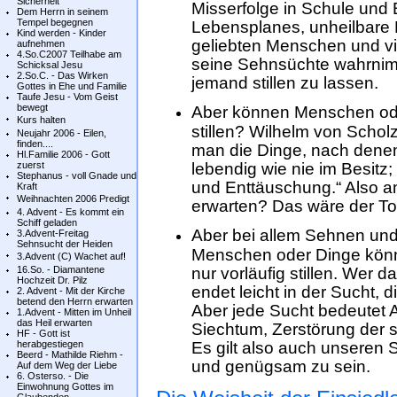
Sicherheit
Misserfolge in Schule und 
Dem Herrn in seinem
Tempel begegnen
Lebensplanes, unheilbare 
Kind werden - Kinder
geliebten Menschen und vi
aufnehmen
4.So.C2007 Teilhabe am
seine Sehnsüchte wahrnimm
Schicksal Jesu
2.So.C. - Das Wirken
jemand stillen zu lassen.
Gottes in Ehe und Familie
Taufe Jesu - Vom Geist
bewegt
Aber können Menschen ode
Kurs halten
stillen? Wilhelm von Schol
Neujahr 2006 - Eilen,
finden....
man die Dinge, nach denen
Hl.Familie 2006 - Gott
zuerst
lebendig wie nie im Besitz
Stephanus - voll Gnade und
und Enttäuschung.“ Also am
Kraft
Weihnachten 2006 Predigt
erwarten? Das wäre der To
4. Advent - Es kommt ein
Schiff geladen
Aber bei allem Sehnen und
3.Advent-Freitag
Sehnsucht der Heiden
Menschen oder Dinge könn
3.Advent (C) Wachet auf!
16.So. - Diamantene
nur vorläufig stillen. Wer 
Hochzeit Dr. Pilz
endet leicht in der Sucht, 
2. Advent - Mit der Kirche
betend den Herrn erwarten
Aber jede Sucht bedeutet Ab
1.Advent - Mitten im Unheil
das Heil erwarten
Siechtum, Zerstörung der s
HF - Gott ist
herabgestiegen
Es gilt also auch unsere
Beerd - Mathilde Riehm -
und genügsam zu sein.
Auf dem Weg der Liebe
6. Osterso. - Die
Einwohnung Gottes im