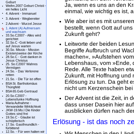
Geburt
Ja, wenn es uns an den Kr
Weihn.2007 Geburt Christi -
ein helles Licht
einmal, wie wichtig es ist
4. Advent - Immanuel
3. Advent - Wegbereiter
Wie aber ist es mit unse
2.Advent - Wurzel Jesse
bestellt, wenn Gott auf u
1. Adent (A) Aufmersam
und wachsam
Zukunft geht?
33.So.C2007 - Alles wird
gerichtet
32.So.C -Gott lieben und
Leitworte der beiden Lesu
auf Jesus warten
Begriffe Aufbruch und Wa
30.So. Missio - Mission
Existenzweise der Kirche
machen«, »Aufstehen vom 
28.So.C - Gott danken in
Jesus Christus
Lebenshaus, vom »Ende, das
25. So.C2007 Wahres
Vermögen
Rede. Alle Texte haben e
24.So. - Das Verlorene
Zukunft, mit Hoffnung und 
retten
21.So. - Die Tür ist offen
Erlösung zu tun. Da geht e
BSA St. Bartholomäus
nicht um Kerzenschein bei
Thüngfeld
BSA 65.Geb Gertraud
20.So.C2007 -
Der Advent ist die Zeit, in
Lebensfunke Hoffnung
Maria Aufnahme -
dass unser Dasein hier auf
Verwandelte Wirklichkeit
ausblicken dürfen nach de
JKW-19.Mo.I Die Kinder
Gottes sind frei
19.So.C - Glaube ist
Erlösung - ist das noch 
schöpferisch
17.So. Gastfreundlich -
fürbittend
12.So. - Für wen halten wir
Wir Menschen in den Länd