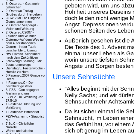
Jesus
3. Osterso. - Gott mehr
geboten wird, um uns abzul
gehorchen
Hohlheit unseres Daseins n
2. Osterwo.Freitag -
Großes durch Hergeben
doch leiden nicht wenige 
OSW-2.Mi. Die Hingabe
Gottes annehmen
Angst. Depressionen verdun
2. Osterso.Vespergd -
Vision und Weisung
schönen Seiten des Leben
2. Osterso.C2007 -
Zeichen und Wunder
Äußerlich gesehen ist die 
Ostermo-Auf dem Weg mit
dem Auferstandenen
Die Texte des 1. Advent ma
Ostern - In der Taufe
geschenkte Erlösung
einmal unser Leben als G
HW-Plamso. Sehnsucht
nach dem Zukünftigen
worin unsere tiefsten Seh
Krankengd-Salbung - Mit
Jesus unterwegs
Ängste und Sorgen besteh
Dienstag 5. Fastenwoche -
Homilie zu Num
Unsere Sehnsüchte
5.Fasenso.2007 Gnade vor
Recht
4.Fastenso.C - Der
barmherzige Vater
"Alles beginnt mit der Sehn
3. FZS - Gott begegnet
Araham und uns
Nelly Sachs; und wir dürfe
FZW-2. Do. Weihetag Jer
Sehnsucht mehr Achtsamke
17,5-10
1.Fastenso. Klärung und
Verklärung
Da ist sicher einmal die S
1.Fastenso: Hirtenbrief
FZW-Ascherm. - Staub ist
Sehnsucht, im Leben einen
du!
das Gefühl hat, vor einem
7.So.C - Christliche
Narretei
sich oft genug im Leben au
Wahre und falsche