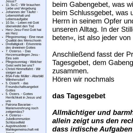
Jesus?
beim Gabengebet, was wir
11. So.C - Wir brauchen
Liebe und Vergebung
beim Schlussgebet, was 
Johannes der Täufer -
Lebensinhalt und
Herrn in seinem Opfer und
Lebensaufgabe
10.So. - Leben mit Gott
überwindet den Tod
unseren Alltag. In der St
Herz-Jesu-Fest Gott hat
ein Herz
beten«, ist also jeder von
Pfingstmontag - Eine neue
Qualität des Menschsein
Dreifaltigkeit - Erkenntnis
des dreieinen Gottes
7. Osterso. - Das
Anschließend fasst der P
Herzensanliegen Jesu -
Eins sein
Tagesgebet, dem Gabeng
Pfingstsonntag - Welcher
Geist weht bei uns?
zusammen.
Christi Himmelfahrt - Wir
steigen auf
BSA-Felix Müller - Altarbild
Hören wir nochmals
Wilmhersdorf
5. Osterfr. - das
Freundschaftsangebot
Gottes
das Tagesgebet
5. Osters. - Gottes
Herrlichkeit in Jesus und
uns
Patrona Bavariae -
Marienverehrung noch
Allmächtiger und barmh
zeitgemäss?
4. Osterso -
allein zeigt uns den re
Jubelkommunion
Schlüsselfeld
Augstinusbote -
dass irdische Aufgaben
Mahlegemeinschaft mit