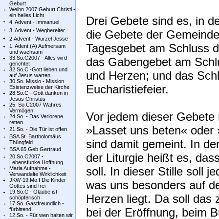
Geburt
Weihn.2007 Geburt Christi -
ein helles Licht
Drei Gebete sind es, in d
4. Advent - Immanuel
3. Advent - Wegbereiter
die Gebete der Gemeind
2.Advent - Wurzel Jesse
Tagesgebet am Schluss de
1. Adent (A) Aufmersam
und wachsam
33.So.C2007 - Alles wird
das Gabengebet am Schlu
gerichtet
32.So.C -Gott lieben und
und Herzen; und das Sch
auf Jesus warten
30.So. Missio - Mission
Eucharistiefeier.
Existenzweise der Kirche
28.So.C - Gott danken in
Jesus Christus
25. So.C2007 Wahres
Vermögen
Vor jedem dieser Gebete r
24.So. - Das Verlorene
retten
»Lasset uns beten« oder »
21.So. - Die Tür ist offen
BSA St. Bartholomäus
sind damit gemeint. In 
Thüngfeld
BSA 65.Geb Gertraud
der Liturgie heißt es, dass
20.So.C2007 -
Lebensfunke Hoffnung
soll. In dieser Stille soll
Maria Aufnahme -
Verwandelte Wirklichkeit
JKW-19.Mo.I Die Kinder
was uns besonders auf de
Gottes sind frei
19.So.C - Glaube ist
Herzen liegt. Da soll da
schöpferisch
17.So. Gastfreundlich -
bei der Eröffnung, beim 
fürbittend
12.So. - Für wen halten wir