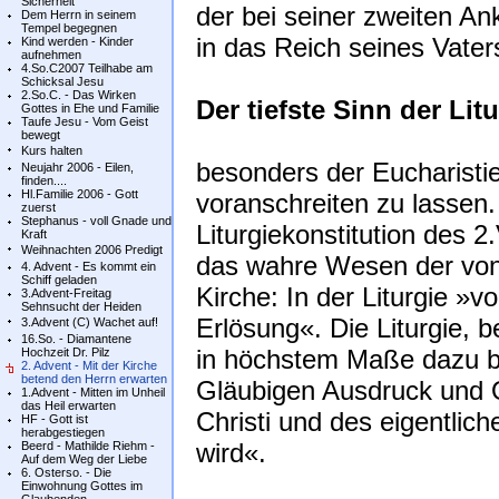
Sicherheit
der bei seiner zweiten An
Dem Herrn in seinem
Tempel begegnen
in das Reich seines Vater
Kind werden - Kinder
aufnehmen
4.So.C2007 Teilhabe am
Schicksal Jesu
2.So.C. - Das Wirken
Der tiefste Sinn der Litu
Gottes in Ehe und Familie
Taufe Jesu - Vom Geist
bewegt
Kurs halten
besonders der Eucharistie
Neujahr 2006 - Eilen,
finden....
Hl.Familie 2006 - Gott
voranschreiten zu lassen. 
zuerst
Stephanus - voll Gnade und
Liturgiekonstitution des 2
Kraft
Weihnachten 2006 Predigt
das wahre Wesen der von
4. Advent - Es kommt ein
Schiff geladen
Kirche: In der Liturgie »v
3.Advent-Freitag
Sehnsucht der Heiden
Erlösung«. Die Liturgie, b
3.Advent (C) Wachet auf!
16.So. - Diamantene
in höchstem Maße dazu b
Hochzeit Dr. Pilz
2. Advent - Mit der Kirche
betend den Herrn erwarten
Gläubigen Ausdruck und 
1.Advent - Mitten im Unheil
das Heil erwarten
Christi und des eigentli
HF - Gott ist
herabgestiegen
wird«.
Beerd - Mathilde Riehm -
Auf dem Weg der Liebe
6. Osterso. - Die
Einwohnung Gottes im