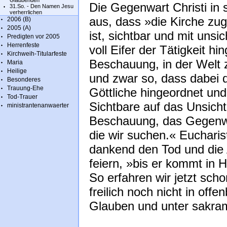
Glaubenden
Die Gegenwart Christi in s
31.So. - Den Namen Jesu
verherrlichen
aus, dass »die Kirche zug
2006 (B)
2005 (A)
ist, sichtbar und mit unsi
Predigten vor 2005
Herrenfeste
voll Eifer der Tätigkeit h
Kirchweih-Titularfeste
Beschauung, in der Welt
Maria
Heilige
und zwar so, dass dabei 
Besonderes
Trauung-Ehe
Göttliche hingeordnet und
Tod-Trauer
Sichtbare auf das Unsichtb
ministrantenanwaerter
Beschauung, das Gegenwär
die wir suchen.« Eucharist
dankend den Tod und die 
feiern, »bis er kommt in H
So erfahren wir jetzt scho
freilich noch nicht in offe
Glauben und unter sakra