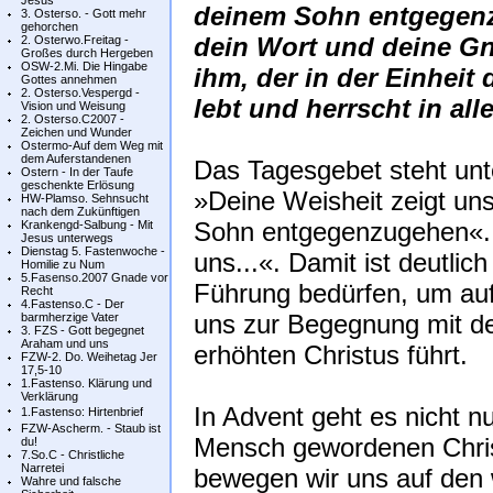
Jesus
deinem Sohn entgegenz
3. Osterso. - Gott mehr
gehorchen
dein Wort und deine Gn
2. Osterwo.Freitag -
Großes durch Hergeben
OSW-2.Mi. Die Hingabe
ihm, der in der Einheit 
Gottes annehmen
2. Osterso.Vespergd -
lebt und herrscht in all
Vision und Weisung
2. Osterso.C2007 -
Zeichen und Wunder
Ostermo-Auf dem Weg mit
dem Auferstandenen
Das Tagesgebet steht u
Ostern - In der Taufe
geschenkte Erlösung
»Deine Weisheit zeigt un
HW-Plamso. Sehnsucht
nach dem Zukünftigen
Sohn entgegenzugehen«. 
Krankengd-Salbung - Mit
Jesus unterwegs
Dienstag 5. Fastenwoche -
uns...«. Damit ist deutlic
Homilie zu Num
5.Fasenso.2007 Gnade vor
Führung bedürfen, um auf
Recht
4.Fastenso.C - Der
uns zur Begegnung mit d
barmherzige Vater
3. FZS - Gott begegnet
Araham und uns
erhöhten Christus führt.
FZW-2. Do. Weihetag Jer
17,5-10
1.Fastenso. Klärung und
Verklärung
In Advent geht es nicht 
1.Fastenso: Hirtenbrief
FZW-Ascherm. - Staub ist
Mensch gewordenen Chris
du!
7.So.C - Christliche
Narretei
bewegen wir uns auf den
Wahre und falsche