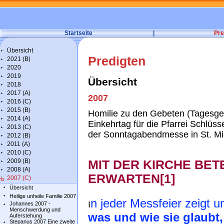
Startseite
|
Pre
Übersicht
Predigten
2021 (B)
2020
2019
Übersicht
2018
2017 (A)
2007
2016 (C)
2015 (B)
Homilie zu den Gebeten (Tagesge
2014 (A)
Einkehrtag für die Pfarrei Schlüss
2013 (C)
der Sonntagabendmesse in St. Mi
2012 (B)
2011 (A)
2010 (C)
2009 (B)
MIT DER KIRCHE BE
2008 (A)
ERWARTEN[1]
2007 (C)
Übersicht
Heilige unheile Familie 2007
n jeder Messfeier zeigt u
I
Johannes 2007 -
Menschwerdung und
was und wie sie glaubt, 
Auferstehung
Stepanus 2007 Eine zweite