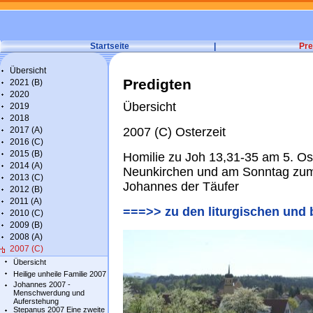
Startseite
|
Pre
Übersicht
Predigten
2021 (B)
2020
Übersicht
2019
2018
2017 (A)
2007 (C) Osterzeit
2016 (C)
2015 (B)
Homilie zu Joh 13,31-35 am 5. Os
2014 (A)
Neunkirchen und am Sonntag zum 
2013 (C)
Johannes der Täufer
2012 (B)
2011 (A)
===>> zu den liturgischen und 
2010 (C)
2009 (B)
2008 (A)
2007 (C)
Übersicht
Heilige unheile Familie 2007
Johannes 2007 -
Menschwerdung und
Auferstehung
Stepanus 2007 Eine zweite