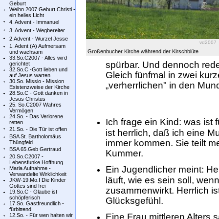
Geburt
Weihn.2007 Geburt Christi -
ein helles Licht
4. Advent - Immanuel
3. Advent - Wegbereiter
2.Advent - Wurzel Jesse
vd2007
1. Adent (A) Aufmersam
Großenbucher Kirche während der Kirschblüte
und wachsam
33.So.C2007 - Alles wird
spürbar. Und dennoch redet
gerichtet
32.So.C -Gott lieben und
Gleich fünfmal in zwei kur
auf Jesus warten
30.So. Missio - Mission
„verherrlichen" in den Mun
Existenzweise der Kirche
28.So.C - Gott danken in
Jesus Christus
25. So.C2007 Wahres
Vermögen
24.So. - Das Verlorene
Ich frage ein Kind: was ist 
retten
21.So. - Die Tür ist offen
ist herrlich, daß ich eine 
BSA St. Bartholomäus
immer kommen. Sie teilt m
Thüngfeld
BSA 65.Geb Gertraud
Kummer.
20.So.C2007 -
Lebensfunke Hoffnung
Ein Jugendlicher meint: Her
Maria Aufnahme -
Verwandelte Wirklichkeit
läuft, wie es sein soll, we
JKW-19.Mo.I Die Kinder
Gottes sind frei
zusammenwirkt. Herrlich is
19.So.C - Glaube ist
schöpferisch
Glücksgefühl.
17.So. Gastfreundlich -
fürbittend
Eine Frau mittleren Alters 
12.So. - Für wen halten wir