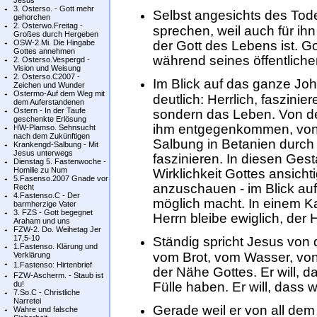
Jesus
3. Osterso. - Gott mehr
Selbst angesichts des Tode
gehorchen
2. Osterwo.Freitag -
sprechen, weil auch für i
Großes durch Hergeben
OSW-2.Mi. Die Hingabe
der Gott des Lebens ist. Got
Gottes annehmen
während seines öffentliche
2. Osterso.Vespergd -
Vision und Weisung
2. Osterso.C2007 -
Im Blick auf das ganze Jo
Zeichen und Wunder
Ostermo-Auf dem Weg mit
deutlich: Herrlich, faszinier
dem Auferstandenen
Ostern - In der Taufe
sondern das Leben. Von de
geschenkte Erlösung
ihm entgegenkommen, von 
HW-Plamso. Sehnsucht
nach dem Zukünftigen
Salbung in Betanien durch 
Krankengd-Salbung - Mit
Jesus unterwegs
faszinieren. In diesen Gest
Dienstag 5. Fastenwoche -
Homilie zu Num
Wirklichkeit Gottes ansichti
5.Fasenso.2007 Gnade vor
anzuschauen - im Blick auf 
Recht
4.Fastenso.C - Der
möglich macht. In einem Ka
barmherzige Vater
3. FZS - Gott begegnet
Herrn bleibe ewiglich, der 
Araham und uns
FZW-2. Do. Weihetag Jer
17,5-10
Ständig spricht Jesus von
1.Fastenso. Klärung und
vom Brot, vom Wasser, vo
Verklärung
1.Fastenso: Hirtenbrief
der Nähe Gottes. Er will, 
FZW-Ascherm. - Staub ist
du!
Fülle haben. Er will, dass w
7.So.C - Christliche
Narretei
Gerade weil er von all dem f
Wahre und falsche