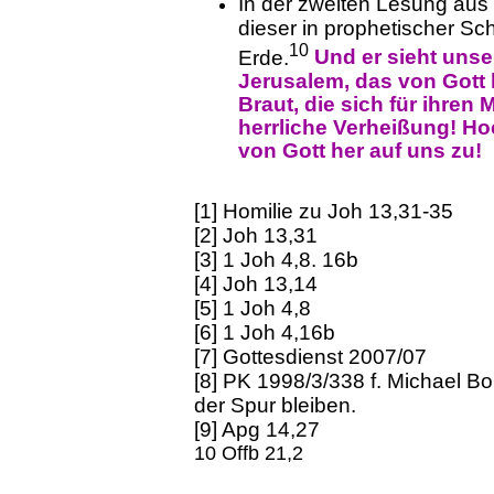
In der zweiten Lesung aus
dieser in prophetischer S
10
Und er sieht unse
Erde.
Jerusalem, das von Gott 
Braut, die sich für ihre
herrliche Verheißung! H
von Gott her auf uns zu!
[1] Homilie zu Joh 13,31-35
[2] Joh 13,31
[3] 1 Joh 4,8. 16b
[4] Joh 13,14
[5] 1 Joh 4,8
[6] 1 Joh 4,16b
[7] Gottesdienst 2007/07
[8] PK 1998/3/338 f. Michael B
der Spur bleiben.
[9] Apg 14,27
10 Offb 21,2