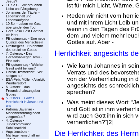
Jesus?
ist für mich Licht, Wärme, G
11. So.C - Wir brauchen
Liebe und Vergebung
Johannes der Täufer -
Reden wir nicht vom herrli
Lebensinhalt und
Lebensaufgabe
und mit ihrem Licht Leib und
10.So. - Leben mit Gott
überwindet den Tod
wenn in den Tagen des Früh
Herz-Jesu-Fest Gott hat
dem und vielem mehr leucht
ein Herz
Pfingstmontag - Eine neue
Gottes auf. Aber -
Qualität des Menschsein
Dreifaltigkeit - Erkenntnis
des dreieinen Gottes
Herrlichkeit angesichts d
7. Osterso. - Das
Herzensanliegen Jesu -
Eins sein
Wie kann Johannes in sei
Pfingstsonntag - Welcher
Geist weht bei uns?
Verrats und des bevorste
Christi Himmelfahrt - Wir
steigen auf
von der Verherrlichung in 
BSA-Felix Müller - Altarbild
Wilmhersdorf
angesichts des schrecklic
5. Osterfr. - das
Freundschaftsangebot
sprechen?
Gottes
5. Osters. - Gottes
Was meint dieses Wort: “Je
Herrlichkeit in Jesus und
uns
und Gott ist in ihm verherrli
Patrona Bavariae -
Marienverehrung noch
wird auch Gott ihn in sich v
zeitgemäss?
4. Osterso -
verherrlichen?“[2]
Jubelkommunion
Schlüsselfeld
Die Herrlichkeit des Herrn
Augstinusbote -
Mahlegemeinschaft mit