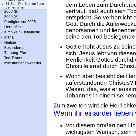
Glaubenden
dem Leben zum Durchbruch
31.So. - Den Namen Jesu
verherrlichen
vertraut, daß auch sein T
2006 (B)
entspricht. So verherrlicht
2005 (A)
Predigten vor 2005
Gott. Durch die Auferweck
Herrenfeste
gehorsamen und liebenden J
Kirchweih-Titularfeste
seine den Tod besiegende H
Maria
Heilige
Gott erhöht Jesus zu seiner
Besonderes
sich. Jesus lebt von dies
Trauung-Ehe
Tod-Trauer
Herrlichkeit Gottes durchd
ministrantenanwaerter
Christi feiernd durch Christ
Worin aber besteht die Her
auferstandenen Christus? D
Wesen, das, was er ausstra
Johannes in einem seinem 1
Zum zweiten wird die Herrlichke
Wenn ihr einander lieben w
Vor diesem großartigen Ho
wichtigsten Wunsch, sein 