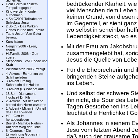
Sicherheit
bedrückender Klarheit, wie
Dem Herrn in seinem
Tempel begegnen
viel Menschen dem Leben 
Kind werden - Kinder
aufnehmen
keinen Grund, von diesen
4.So.C2007 Teilhabe am
im Gegenteil, er sieht gan
Schicksal Jesu
2.So.C. - Das Wirken
wo selbst in scheinbar hof
Gottes in Ehe und Familie
Taufe Jesu - Vom Geist
Lebendigkeit steckt, wo es 
bewegt
Kurs halten
Mit der Frau am Jakobsbru
Neujahr 2006 - Eilen,
finden....
zusammengelebt hat, spricht
Hl.Familie 2006 - Gott
zuerst
Jesus die Quelle von Leben
Stephanus - voll Gnade und
Kraft
Für die Ehebrecherin und i
Weihnachten 2006 Predigt
4. Advent - Es kommt ein
bringenden Steine aufgeho
Schiff geladen
3.Advent-Freitag
ins Leben.
Sehnsucht der Heiden
3.Advent (C) Wachet auf!
Und selbst der schwere St
16.So. - Diamantene
Hochzeit Dr. Pilz
ihn nicht, die Spur des Leb
2. Advent - Mit der Kirche
betend den Herrn erwarten
Tagen Gestorbenen ins Leb
1.Advent - Mitten im Unheil
leuchtet die Herrlichkeit Go
das Heil erwarten
HF - Gott ist
herabgestiegen
Als Johannes in seinem Ev
Beerd - Mathilde Riehm -
Auf dem Weg der Liebe
Jesu vom letzten Abend Jesu
6. Osterso. - Die
Einwohnung Gottes im
daß auch der grausame Tod