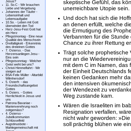
skeptische Gefühl, das könn
Jesus?
11. So.C - Wir brauchen
unerreichbare Utopie sein.
Liebe und Vergebung
Johannes der Täufer -
Lebensinhalt und
Und doch hat sich die Hof
Lebensaufgabe
10.So. - Leben mit Gott
an denen erfüllt, welche d
überwindet den Tod
Herz-Jesu-Fest Gott hat
die Ermutigung des Prophet
ein Herz
Verbannten für die Stunde 
Pfingstmontag - Eine neue
Qualität des Menschsein
Chance zu ihrer Rettung er
Dreifaltigkeit - Erkenntnis
des dreieinen Gottes
7. Osterso. - Das
Trägt solche prophetische
Herzensanliegen Jesu -
Eins sein
nur an die Wiedervereinig
Pfingstsonntag - Welcher
mit dem C im Namen, das fü
Geist weht bei uns?
Christi Himmelfahrt - Wir
der Einheit Deutschlands f
steigen auf
BSA-Felix Müller - Altarbild
keinen Gedanken mehr dar
Wilmhersdorf
5. Osterfr. - das
den intensiven ökumenisc
Freundschaftsangebot
der Wendezeit zu verdanken
Gottes
5. Osters. - Gottes
Weg zustande kam.
Herrlichkeit in Jesus und
uns
Patrona Bavariae -
Wären die Israeliten im bab
Marienverehrung noch
zeitgemäss?
Resignation verfallen, wär
4. Osterso -
nicht wahr geworden: »Die 
Jubelkommunion
Schlüsselfeld
soll prächtig blühen wie ein
Augstinusbote -
Mahlegemeinschaft mit