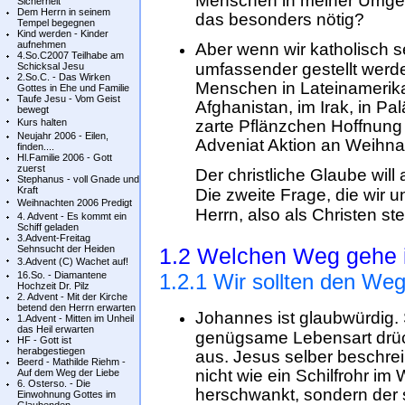
Menschen in meiner Umgeb
Sicherheit
Dem Herrn in seinem
das besonders nötig?
Tempel begegnen
Kind werden - Kinder
aufnehmen
Aber wenn wir katholisch s
4.So.C2007 Teilhabe am
umfassender gestellt werde
Schicksal Jesu
2.So.C. - Das Wirken
Menschen in Lateinamerika
Gottes in Ehe und Familie
Taufe Jesu - Vom Geist
Afghanistan, im Irak, in P
bewegt
Kurs halten
zarte Pflänzchen Hoffnung
Neujahr 2006 - Eilen,
Adveniat Aktion an Weihna
finden....
Hl.Familie 2006 - Gott
zuerst
Der christliche Glaube will
Stephanus - voll Gnade und
Kraft
Die zweite Frage, die wir 
Weihnachten 2006 Predigt
Herrn, also als Christen stel
4. Advent - Es kommt ein
Schiff geladen
3.Advent-Freitag
Sehnsucht der Heiden
1.2 Welchen Weg gehe 
3.Advent (C) Wachet auf!
16.So. - Diamantene
1.2.1 Wir sollten den We
Hochzeit Dr. Pilz
2. Advent - Mit der Kirche
betend den Herrn erwarten
Johannes ist glaubwürdig. 
1.Advent - Mitten im Unheil
das Heil erwarten
genügsame Lebensart drü
HF - Gott ist
herabgestiegen
aus. Jesus selber beschre
Beerd - Mathilde Riehm -
nicht wie ein Schilfrohr i
Auf dem Weg der Liebe
6. Osterso. - Die
herschwankt, sondern der 
Einwohnung Gottes im