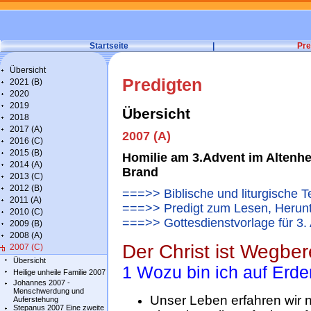
Startseite
|
Pre
Übersicht
Predigten
2021 (B)
2020
2019
Übersicht
2018
2017 (A)
2007 (A)
2016 (C)
2015 (B)
Homilie am 3.Advent im Altenh
2014 (A)
Brand
2013 (C)
2012 (B)
===>> Biblische und liturgische T
2011 (A)
===>> Predigt zum Lesen, Herun
2010 (C)
===>> Gottesdienstvorlage für 3.
2009 (B)
2008 (A)
Der Christ ist Wegber
2007 (C)
Übersicht
1 Wozu bin ich auf Erd
Heilige unheile Familie 2007
Johannes 2007 -
Menschwerdung und
Unser Leben erfahren wir n
Auferstehung
Stepanus 2007 Eine zweite