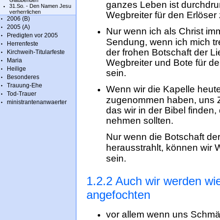
Glaubenden
ganzes Leben ist durchdru
31.So. - Den Namen Jesu
verherrlichen
Wegbreiter für den Erlöser 
2006 (B)
2005 (A)
Nur wenn ich als Christ i
Predigten vor 2005
Sendung, wenn ich mich tr
Herrenfeste
der frohen Botschaft der L
Kirchweih-Titularfeste
Maria
Wegbreiter und Bote für de
Heilige
sein.
Besonderes
Trauung-Ehe
Wenn wir die Kapelle heute 
Tod-Trauer
zugenommen haben, uns Ze
ministrantenanwaerter
das wir in der Bibel finden
nehmen sollten.
Nur wenn die Botschaft de
herausstrahlt, können wir 
sein.
1.2.2 Auch wir werden wi
angefochten
vor allem wenn uns Schmäh