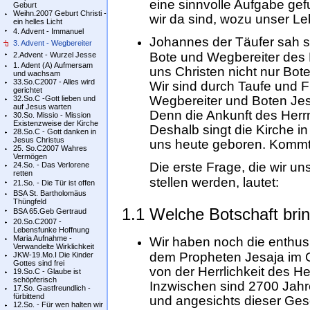
eine sinnvolle Aufgabe ge
Geburt
Weihn.2007 Geburt Christi -
wir da sind, wozu unser Leb
ein helles Licht
4. Advent - Immanuel
Johannes der Täufer sah 
3. Advent - Wegbereiter
Bote und Wegbereiter des M
2.Advent - Wurzel Jesse
1. Adent (A) Aufmersam
uns Christen nicht nur Bot
und wachsam
33.So.C2007 - Alles wird
Wir sind durch Taufe und 
gerichtet
Wegbereiter und Boten Jesu 
32.So.C -Gott lieben und
auf Jesus warten
Denn die Ankunft des Herrn
30.So. Missio - Mission
Existenzweise der Kirche
Deshalb singt die Kirche in 
28.So.C - Gott danken in
Jesus Christus
uns heute geboren. Kommt 
25. So.C2007 Wahres
Vermögen
Die erste Frage, die wir u
24.So. - Das Verlorene
retten
stellen werden, lautet:
21.So. - Die Tür ist offen
BSA St. Bartholomäus
Thüngfeld
1.1 Welche Botschaft brin
BSA 65.Geb Gertraud
20.So.C2007 -
Lebensfunke Hoffnung
Maria Aufnahme -
Wir haben noch die enthus
Verwandelte Wirklichkeit
dem Propheten Jesaja im 
JKW-19.Mo.I Die Kinder
Gottes sind frei
von der Herrlichkeit des Her
19.So.C - Glaube ist
schöpferisch
Inzwischen sind 2700 Jah
17.So. Gastfreundlich -
fürbittend
und angesichts dieser Ges
12.So. - Für wen halten wir