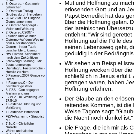
Jesus
Mut und Hoffnung zu mache
3. Osterso. - Gott mehr
gehorchen
erlösenden Gott und an Jes
2. Osterwo.Freitag -
Großes durch Hergeben
Papst Benedikt hat das ge
OSW-2.Mi. Die Hingabe
über die Hoffnung getan. De
Gottes annehmen
2. Osterso.Vespergd -
der lateinischen Übersetz
Vision und Weisung
2. Osterso.C2007 -
entlehnt: "Wir sind gerettet
Zeichen und Wunder
Ostermo-Auf dem Weg mit
Hoffnung auf die Fülle des
dem Auferstandenen
seinen Lebensweg geht, der
Ostern - In der Taufe
geschenkte Erlösung
geduldig in der Bedrängnis, 
HW-Plamso. Sehnsucht
nach dem Zukünftigen
Krankengd-Salbung - Mit
Wir sehen am Beispiel Isr
Jesus unterwegs
Dienstag 5. Fastenwoche -
Hoffnung wecken über die 
Homilie zu Num
schließlich in Jesus erfüllt
5.Fasenso.2007 Gnade vor
Recht
getragen waren, haben Jes
4.Fastenso.C - Der
barmherzige Vater
Hoffnung erfahren.
3. FZS - Gott begegnet
Araham und uns
FZW-2. Do. Weihetag Jer
Der Glaube an den erlösen
17,5-10
rettendes Kommen, ist die 
1.Fastenso. Klärung und
Verklärung
Weise Tagore sagt: "Glaube
1.Fastenso: Hirtenbrief
FZW-Ascherm. - Staub ist
die Nacht noch dunkel ist."
du!
7.So.C - Christliche
Die Frage, die ich mir als C
Narretei
Wahre und falsche