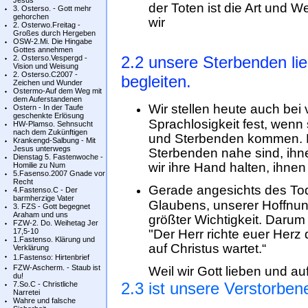
Jesus
der Toten ist die Art und 
3. Osterso. - Gott mehr
gehorchen
wir
2. Osterwo.Freitag -
Großes durch Hergeben
OSW-2.Mi. Die Hingabe
Gottes annehmen
2.2 unsere Sterbenden l
2. Osterso.Vespergd -
Vision und Weisung
2. Osterso.C2007 -
begleiten.
Zeichen und Wunder
Ostermo-Auf dem Weg mit
dem Auferstandenen
Wir stellen heute auch bei 
Ostern - In der Taufe
geschenkte Erlösung
Sprachlosigkeit fest, wenn
HW-Plamso. Sehnsucht
nach dem Zukünftigen
und Sterbenden kommen. Es
Krankengd-Salbung - Mit
Jesus unterwegs
Sterbenden nahe sind, ihn
Dienstag 5. Fastenwoche -
wir ihre Hand halten, ihne
Homilie zu Num
5.Fasenso.2007 Gnade vor
Recht
Gerade angesichts des Tod
4.Fastenso.C - Der
barmherzige Vater
Glaubens, unserer Hoffnung
3. FZS - Gott begegnet
Araham und uns
größter Wichtigkeit. Darum
FZW-2. Do. Weihetag Jer
17,5-10
"Der Herr richte euer Herz d
1.Fastenso. Klärung und
auf Christus wartet.“
Verklärung
1.Fastenso: Hirtenbrief
FZW-Ascherm. - Staub ist
Weil wir Gott lieben und au
du!
2.3 ist unsere Verstorbenen
7.So.C - Christliche
Narretei
Wahre und falsche