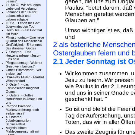
geben, die uns zum Unglau
Jesus?
11. So.C - Wir brauchen
Paulus: "betet darum, daß 
Liebe und Vergebung
Johannes der Täufer -
Menschen gerettet werden,
Lebensinhalt und
Glauben an."
Lebensaufgabe
10.So. - Leben mit Gott
überwindet den Tod
Umso wichtiger ist es, d
Herz-Jesu-Fest Gott hat
ein Herz
und
Pfingstmontag - Eine neue
Qualität des Menschsein
2 als österliche Mensche
Dreifaltigkeit - Erkenntnis
des dreieinen Gottes
Osterglauben feiern und 
7. Osterso. - Das
Herzensanliegen Jesu -
Eins sein
2.1 Jeder Sonntag ist Os
Pfingstsonntag - Welcher
Geist weht bei uns?
Christi Himmelfahrt - Wir
Wir kommen zusammen, um
steigen auf
BSA-Felix Müller - Altarbild
Jesu zu feiern. Wir preise
Wilmhersdorf
5. Osterfr. - das
wie Paulus in der 2. Lesun
Freundschaftsangebot
und uns in seiner Gnade e
Gottes
5. Osters. - Gottes
geschenkt hat. "
Herrlichkeit in Jesus und
uns
Patrona Bavariae -
So ist und bleibt die Feier
Marienverehrung noch
zeitgemäss?
Tag der Auferstehung, unse
4. Osterso -
Jubelkommunion
Toten, das wir in aller Öffe
Schlüsselfeld
Augstinusbote -
Das zweite Zeugnis für un
Mahlegemeinschaft mit