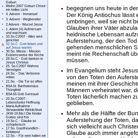
Geburt
Weihn.2007 Geburt Christi -
begegnen uns heute in der
ein helles Licht
Der König Antiochus lässt
4. Advent - Immanuel
3. Advent - Wegbereiter
umbringen, weil sie nicht 
2.Advent - Wurzel Jesse
Glauben ihrer Väter abzula
1. Adent (A) Aufmersam
und wachsam
heidnische Lebensart aufzw
33.So.C2007 - Alles wird
Auferstehung, der den Tod 
gerichtet
32.So.C -Gott lieben und
gehenden menschlichen Se
auf Jesus warten
30.So. Missio - Mission
meint nie Rechenschaft üb
Existenzweise der Kirche
28.So.C - Gott danken in
müssen.
Jesus Christus
25. So.C2007 Wahres
Im Evangelium steht Jesus
Vermögen
24.So. - Das Verlorene
von den Toten den Auferst
retten
21.So. - Die Tür ist offen
meinen mit ihrer Geschicht
BSA St. Bartholomäus
Männern verheiratet war, 
Thüngfeld
BSA 65.Geb Gertraud
Toten lächerlich machen zu
20.So.C2007 -
geblieben.
Lebensfunke Hoffnung
Maria Aufnahme -
Verwandelte Wirklichkeit
Mehr als die Hälfte der Bu
JKW-19.Mo.I Die Kinder
Gottes sind frei
Auferstehung der Toten, dar
19.So.C - Glaube ist
schöpferisch
sich vielleicht auch Chris
17.So. Gastfreundlich -
Glaube auch immer angefoc
fürbittend
12.So. - Für wen halten wir