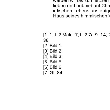
werden wir bis zum letzte
lieben und unbeirrt auf Ch
irdischen Lebens uns entg
Haus seines himmlischen V
[1] 1. L 2 Makk 7,1–2.7a.9–14; 
38
[2] Bild 1
[3] Bild 2
[4] Bild 3
[5] Bild 5
[6] Bild 6
[7] GL 84