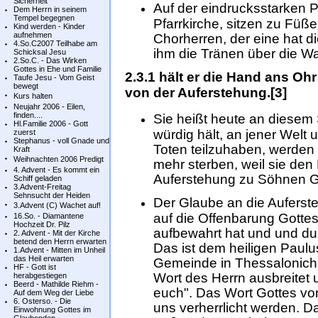
Sicherheit
Auf der eindrucksstarken P
Dem Herrn in seinem
Tempel begegnen
Pfarrkirche, sitzen zu Füß
Kind werden - Kinder
aufnehmen
Chorherren, der eine hat 
4.So.C2007 Teilhabe am
ihm die Tränen über die W
Schicksal Jesu
2.So.C. - Das Wirken
Gottes in Ehe und Familie
2.3.1 hält er die Hand ans Oh
Taufe Jesu - Vom Geist
bewegt
von der Auferstehung.[3]
Kurs halten
Neujahr 2006 - Eilen,
finden....
Sie heißt heute an diesem S
Hl.Familie 2006 - Gott
würdig hält, an jener Welt
zuerst
Stephanus - voll Gnade und
Toten teilzuhaben, werden 
Kraft
Weihnachten 2006 Predigt
mehr sterben, weil sie den
4. Advent - Es kommt ein
Auferstehung zu Söhnen Go
Schiff geladen
3.Advent-Freitag
Sehnsucht der Heiden
Der Glaube an die Aufers
3.Advent (C) Wachet auf!
auf die Offenbarung Gottes,
16.So. - Diamantene
Hochzeit Dr. Pilz
aufbewahrt hat und und dur
2. Advent - Mit der Kirche
betend den Herrn erwarten
Das ist dem heiligen Paulus
1.Advent - Mitten im Unheil
das Heil erwarten
Gemeinde in Thessalonich d
HF - Gott ist
Wort des Herrn ausbreitet 
herabgestiegen
Beerd - Mathilde Riehm -
euch". Das Wort Gottes von
Auf dem Weg der Liebe
6. Osterso. - Die
uns verherrlicht werden. D
Einwohnung Gottes im