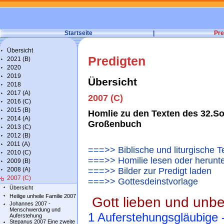
Startseite
|
Pre
Übersicht
Predigten
2021 (B)
2020
2019
Übersicht
2018
2017 (A)
2007 (C)
2016 (C)
2015 (B)
Homlie zu den Texten des 32.Son
2014 (A)
Großenbuch
2013 (C)
2012 (B)
2011 (A)
===>> Biblische und liturgische 
2010 (C)
===>> Homilie lesen oder herunt
2009 (B)
2008 (A)
===>> Bilder zur Predigt laden
2007 (C)
===>> Gottesdeinstvorlage
Übersicht
Heilige unheile Familie 2007
Gott lieben und unbei
Johannes 2007 -
Menschwerdung und
1 Auferstehungsgläubige 
Auferstehung
Stepanus 2007 Eine zweite