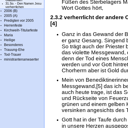
Glaubenden
Füßen des Sterbelagers Ma
31.So. - Den Namen Jesu
Wort Gottes hört,
verherrlichen
2006 (B)
2005 (A)
2.3.2 verherrlicht der andere
Predigten vor 2005
[4]
Herrenfeste
Kirchweih-Titularfeste
Ganz in das Gewand der Buß
Maria
er ganz Gesang. Singend be
Heilige
Besonderes
So trägt auch der Priester b
Trauung-Ehe
das violette Messgewand,
Tod-Trauer
denn der Tod eines Mensch
ministrantenanwaerter
werden und vor Gott hintr
Chorherrn aber ist Gold dur
Mein von Benediktinerinn
Messgewand,[5] das ich be
auch heute trage, ist das S
und Rückseite von Feuerzu
grünen und einem gelben K
versinken angesichts des 
Gott hat in der Taufe durc
in unsere Herzen ausgego