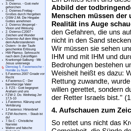
Jesus
3. Osterso. - Gott mehr
Abbild der todbringend
gehorchen
2. Osterwo.Freitag -
Menschen müssen der 
Großes durch Hergeben
OSW-2.Mi. Die Hingabe
Gottes annehmen
Realität ins Auge schau
2. Osterso.Vespergd -
Vision und Weisung
den Gefahren, die uns a
2. Osterso.C2007 -
Zeichen und Wunder
nicht in den Sand stecken
Ostermo-Auf dem Weg mit
dem Auferstandenen
Ostern - In der Taufe
Wir müssen sie sehen und
geschenkte Erlösung
HW-Plamso. Sehnsucht
IHM und mit IHM und dur
nach dem Zukünftigen
Krankengd-Salbung - Mit
Bedrohungen bestehen un
Jesus unterwegs
Dienstag 5. Fastenwoche -
Homilie zu Num
Weisheit heißt es dazu: 
5.Fasenso.2007 Gnade vor
Recht
Rettung zuwandte, wurde
4.Fastenso.C - Der
barmherzige Vater
willen gerettet, sondern 
3. FZS - Gott begegnet
Araham und uns
FZW-2. Do. Weihetag Jer
der Retter Israels bist." (1
17,5-10
1.Fastenso. Klärung und
Verklärung
4. Aufschauen zum Zei
1.Fastenso: Hirtenbrief
FZW-Ascherm. - Staub ist
du!
So rettet uns nicht das K
7.So.C - Christliche
Narretei
Wahre und falsche
Gemeinheit, die Sünde de