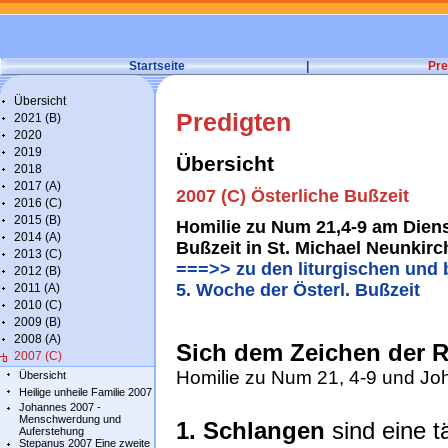
Startseite
|
Pre
Übersicht
Predigten
2021 (B)
2020
2019
Übersicht
2018
2017 (A)
2007 (C) Österliche Bußzeit
2016 (C)
2015 (B)
Homilie zu Num 21,4-9 am Diens
2014 (A)
Bußzeit in St. Michael Neunkir
2013 (C)
===>> zu den liturgischen und 
2012 (B)
5. Woche der Österl. Bußzeit
2011 (A)
2010 (C)
2009 (B)
2008 (A)
Sich dem Zeichen der 
2007 (C)
Homilie zu Num 21, 4-9 und Joh
Übersicht
Heilige unheile Familie 2007
Johannes 2007 -
Menschwerdung und
1. Schlangen
sind eine 
Auferstehung
Stepanus 2007 Eine zweite