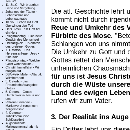
Jesus?
11. So.C - Wir brauchen
Liebe und Vergebung
Die atl. Geschichte lehrt 
Johannes der Täufer -
Lebensinhalt und
kommt nicht durch irgend
Lebensaufgabe
10.So. - Leben mit Gott
Reue und Umkehr des V
überwindet den Tod
Herz-Jesu-Fest Gott hat
ein Herz
Fürbitte des Mose.
"Bete
Pfingstmontag - Eine neue
Qualität des Menschsein
Schlangen von uns nimmt.
Dreifaltigkeit - Erkenntnis
des dreieinen Gottes
Die Umkehr zu Gott und 
7. Osterso. - Das
Herzensanliegen Jesu -
Eins sein
Gottes rettet den Mensche
Pfingstsonntag - Welcher
Geist weht bei uns?
unheimlichen Chaosmäch
Christi Himmelfahrt - Wir
steigen auf
für uns ist Jesus Chris
BSA-Felix Müller - Altarbild
Wilmhersdorf
5. Osterfr. - das
durch die Wüste unser
Freundschaftsangebot
Gottes
Land des ewigen Lebens
5. Osters. - Gottes
Herrlichkeit in Jesus und
rufen wir zum Vater.
uns
Patrona Bavariae -
Marienverehrung noch
zeitgemäss?
4. Osterso -
3. Der Realität ins Aug
Jubelkommunion
Schlüsselfeld
Augstinusbote -
Mahlegemeinschaft mit
Ein Drittes lehrt uns die