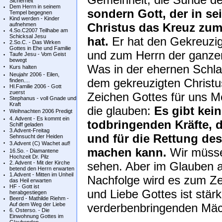
Sicherheit
Dem Herrn in seinem
sondern Gott, der in se
Tempel begegnen
Kind werden - Kinder
Christus das Kreuz zum
aufnehmen
4.So.C2007 Teilhabe am
Schicksal Jesu
hat.
Er hat den Gekreuzi
2.So.C. - Das Wirken
Gottes in Ehe und Familie
und zum Herrn der ganze
Taufe Jesu - Vom Geist
bewegt
Was in der ehernen Schlan
Kurs halten
Neujahr 2006 - Eilen,
dem gekreuzigten Christ
finden....
Hl.Familie 2006 - Gott
zuerst
Zeichen Gottes für uns Men
Stephanus - voll Gnade und
Kraft
die glauben:
Es gibt kei
Weihnachten 2006 Predigt
4. Advent - Es kommt ein
todbringenden Kräfte, d
Schiff geladen
3.Advent-Freitag
und für die Rettung de
Sehnsucht der Heiden
3.Advent (C) Wachet auf!
machen kann.
Wir müsse
16.So. - Diamantene
Hochzeit Dr. Pilz
2. Advent - Mit der Kirche
sehen. Aber im Glauben a
betend den Herrn erwarten
1.Advent - Mitten im Unheil
Nachfolge wird es zum Ze
das Heil erwarten
HF - Gott ist
und Liebe Gottes ist stärke
herabgestiegen
Beerd - Mathilde Riehm -
Auf dem Weg der Liebe
verderbenbringenden Mäc
6. Osterso. - Die
Einwohnung Gottes im