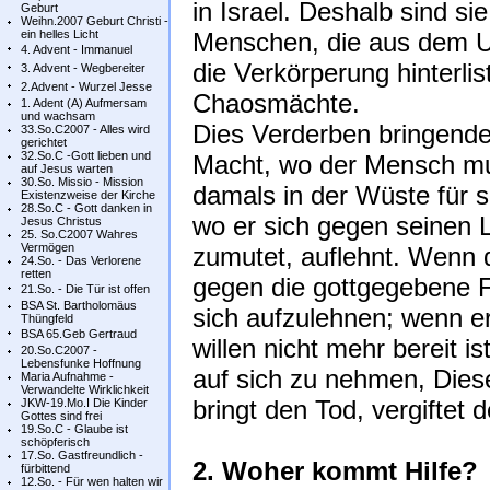
in Israel. Deshalb sind si
Geburt
Weihn.2007 Geburt Christi -
ein helles Licht
Menschen, die aus dem 
4. Advent - Immanuel
die Verkörperung hinterlis
3. Advent - Wegbereiter
2.Advent - Wurzel Jesse
Chaosmächte.
1. Adent (A) Aufmersam
und wachsam
Dies Verderben bringende
33.So.C2007 - Alles wird
gerichtet
32.So.C -Gott lieben und
Macht, wo der Mensch mutl
auf Jesus warten
30.So. Missio - Mission
damals in der Wüste für s
Existenzweise der Kirche
28.So.C - Gott danken in
wo er sich gegen seinen
Jesus Christus
25. So.C2007 Wahres
Vermögen
zumutet, auflehnt. Wenn 
24.So. - Das Verlorene
retten
gegen die gottgegebene F
21.So. - Die Tür ist offen
BSA St. Bartholomäus
sich aufzulehnen; wenn e
Thüngfeld
BSA 65.Geb Gertraud
willen nicht mehr bereit i
20.So.C2007 -
Lebensfunke Hoffnung
auf sich zu nehmen, Dies
Maria Aufnahme -
Verwandelte Wirklichkeit
bringt den Tod, vergiftet
JKW-19.Mo.I Die Kinder
Gottes sind frei
19.So.C - Glaube ist
schöpferisch
17.So. Gastfreundlich -
2. Woher kommt Hilfe?
fürbittend
12.So. - Für wen halten wir