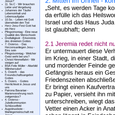
2. Mitten im Unheil - k
Jesus?
11. So.C - Wir brauchen
„Seht, es werden Tage k
Liebe und Vergebung
Johannes der Täufer -
da erfülle ich das Heilswo
Lebensinhalt und
Lebensaufgabe
10.So. - Leben mit Gott
Israel und das Haus Juda
überwindet den Tod
Herz-Jesu-Fest Gott hat
ist glaubhaft; denn
ein Herz
Pfingstmontag - Eine neue
Qualität des Menschsein
Dreifaltigkeit - Erkenntnis
des dreieinen Gottes
2.1 Jeremia redet nicht nu
7. Osterso. - Das
Herzensanliegen Jesu -
Er untermauert diese Verh
Eins sein
Pfingstsonntag - Welcher
im Krieg, in einer Stadt, 
Geist weht bei uns?
Christi Himmelfahrt - Wir
steigen auf
und mordender Feinde ger
BSA-Felix Müller - Altarbild
Wilmhersdorf
Gefängnis heraus ein Ges
5. Osterfr. - das
Freundschaftsangebot
Friedenszeiten abschließ
Gottes
5. Osters. - Gottes
Herrlichkeit in Jesus und
Er bringt einen Kaufvertr
uns
Patrona Bavariae -
zu Papier, versieht ihn m
Marienverehrung noch
zeitgemäss?
unterschreiben, wiegt da
4. Osterso -
Jubelkommunion
Schlüsselfeld
Vetter einen Acker in Ana
Augstinusbote -
Mahlegemeinschaft mit