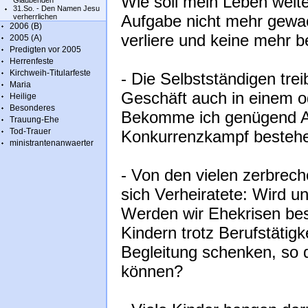
Wie soll mein Leben weit
Glaubenden
31.So. - Den Namen Jesu
Aufgabe nicht mehr gewac
verherrlichen
2006 (B)
verliere und keine mehr
2005 (A)
Predigten vor 2005
Herrenfeste
Kirchweih-Titularfeste
- Die Selbstständigen tre
Maria
Geschäft auch in einem 
Heilige
Besonderes
Bekomme ich genügend Au
Trauung-Ehe
Tod-Trauer
Konkurrenzkampf besteh
ministrantenanwaerter
- Von den vielen zerbrec
sich Verheiratete: Wird u
Werden wir Ehekrisen be
Kindern trotz Berufstätig
Begleitung schenken, so d
können?