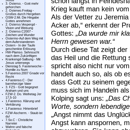
schon längst in Feindesha
Jesus
3. Osterso. - Gott mehr
Krieg kauft man kein vom
gehorchen
2. Osterwo.Freitag -
Großes durch Hergeben
Als der Vetter zu Jeremia
OSW-2.Mi. Die Hingabe
Gottes annehmen
Acker ab,“ erkennt der Pr
2. Osterso.Vespergd -
Vision und Weisung
Gottes:
„Da wurde mir kl
2. Osterso.C2007 -
Zeichen und Wunder
Ostermo-Auf dem Weg mit
Herrn gewesen war.“
dem Auferstandenen
Ostern - In der Taufe
Durch diese Tat zeigt der
geschenkte Erlösung
HW-Plamso. Sehnsucht
das Heil und die Rettung
nach dem Zukünftigen
Krankengd-Salbung - Mit
Jesus unterwegs
spricht also nicht nur v
Dienstag 5. Fastenwoche -
Homilie zu Num
handelt auch so, als ob es
5.Fasenso.2007 Gnade vor
Recht
dass Gott zu seinem geg
4.Fastenso.C - Der
barmherzige Vater
3. FZS - Gott begegnet
muss sich im Handeln als
Araham und uns
FZW-2. Do. Weihetag Jer
Kolping sagt uns:
„Das Ch
17,5-10
1.Fastenso. Klärung und
Worte, sondern lebendige
Verklärung
1.Fastenso: Hirtenbrief
„Angst nimmt das Unglück
FZW-Ascherm. - Staub ist
du!
7.So.C - Christliche
Angst kann anspornen, mit
Narretei
Wahre und falsche