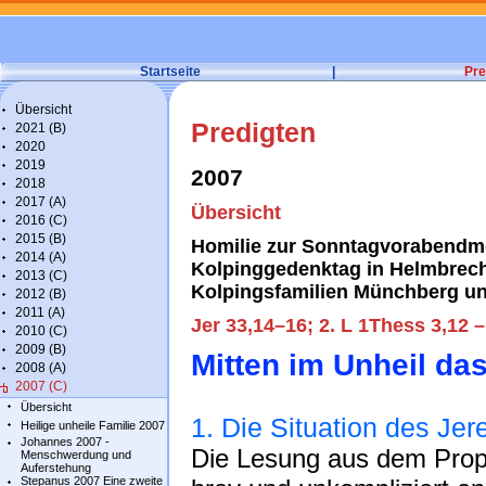
Startseite
|
Pre
Übersicht
Predigten
2021 (B)
2020
2019
2007
2018
2017 (A)
Übersicht
2016 (C)
2015 (B)
Homilie zur Sonntagvorabendm
2014 (A)
Kolpinggedenktag in Helmbrech
2013 (C)
Kolpingsfamilien Münchberg u
2012 (B)
2011 (A)
Jer 33,14–16; 2. L 1Thess 3,12 
2010 (C)
2009 (B)
Mitten im Unheil das
2008 (A)
2007 (C)
Übersicht
1. Die Situation des Jer
Heilige unheile Familie 2007
Johannes 2007 -
Die Lesung aus dem Proph
Menschwerdung und
Auferstehung
Stepanus 2007 Eine zweite