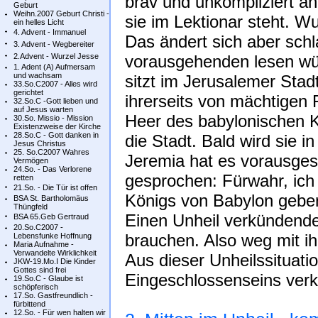
brav und unkompliziert a
Geburt
Weihn.2007 Geburt Christi -
sie im Lektionar steht. W
ein helles Licht
4. Advent - Immanuel
Das ändert sich aber schl
3. Advent - Wegbereiter
2.Advent - Wurzel Jesse
vorausgehenden lesen wü
1. Adent (A) Aufmersam
und wachsam
sitzt im Jerusalemer Stadt
33.So.C2007 - Alles wird
gerichtet
ihrerseits von mächtigen
32.So.C -Gott lieben und
auf Jesus warten
Heer des babylonischen 
30.So. Missio - Mission
Existenzweise der Kirche
28.So.C - Gott danken in
die Stadt. Bald wird sie i
Jesus Christus
25. So.C2007 Wahres
Jeremia hat es vorausges
Vermögen
24.So. - Das Verlorene
gesprochen: Fürwahr, ich w
retten
21.So. - Die Tür ist offen
Königs von Babylon geben,
BSA St. Bartholomäus
Thüngfeld
Einen Unheil verkündend
BSA 65.Geb Gertraud
20.So.C2007 -
brauchen. Also weg mit i
Lebensfunke Hoffnung
Maria Aufnahme -
Verwandelte Wirklichkeit
Aus dieser Unheilssituati
JKW-19.Mo.I Die Kinder
Gottes sind frei
Eingeschlossenseins ver
19.So.C - Glaube ist
schöpferisch
17.So. Gastfreundlich -
fürbittend
12.So. - Für wen halten wir