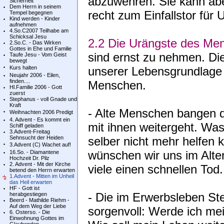
abzuwehren. Sie kann abe
Sicherheit
Dem Herrn in seinem
recht zum Einfallstor für 
Tempel begegnen
Kind werden - Kinder
aufnehmen
4.So.C2007 Teilhabe am
Schicksal Jesu
2.2 Die Urängste des Me
2.So.C. - Das Wirken
Gottes in Ehe und Familie
sind ernst zu nehmen. Di
Taufe Jesu - Vom Geist
bewegt
Kurs halten
unserer Lebensgrundlage 
Neujahr 2006 - Eilen,
finden....
Menschen.
Hl.Familie 2006 - Gott
zuerst
Stephanus - voll Gnade und
Kraft
- Alte Menschen bangen d
Weihnachten 2006 Predigt
4. Advent - Es kommt ein
mit ihnen weitergeht. Was
Schiff geladen
3.Advent-Freitag
Sehnsucht der Heiden
selber nicht mehr helfen
3.Advent (C) Wachet auf!
wünschen wir uns im Alte
16.So. - Diamantene
Hochzeit Dr. Pilz
2. Advent - Mit der Kirche
viele einen schnellen Tod.
betend den Herrn erwarten
1.Advent - Mitten im Unheil
das Heil erwarten
HF - Gott ist
- Die im Erwerbsleben St
herabgestiegen
Beerd - Mathilde Riehm -
Auf dem Weg der Liebe
sorgenvoll: Werde ich mei
6. Osterso. - Die
Einwohnung Gottes im