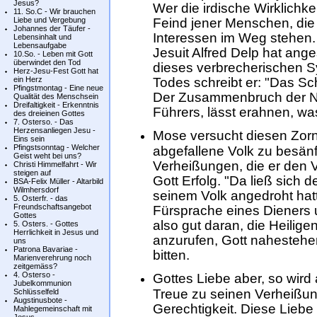
Jesus?
Wer die irdische Wirklichke
11. So.C - Wir brauchen
Liebe und Vergebung
Feind jener Menschen, die
Johannes der Täufer -
Interessen im Weg stehen.
Lebensinhalt und
Lebensaufgabe
Jesuit Alfred Delp hat ange
10.So. - Leben mit Gott
überwindet den Tod
dieses verbrecherischen S
Herz-Jesu-Fest Gott hat
ein Herz
Todes schreibt er: "Das Sc
Pfingstmontag - Eine neue
Der Zusammenbruch der Naz
Qualität des Menschsein
Dreifaltigkeit - Erkenntnis
Führers, lässt erahnen, wa
des dreieinen Gottes
7. Osterso. - Das
Herzensanliegen Jesu -
Mose versucht diesen Zor
Eins sein
Pfingstsonntag - Welcher
abgefallene Volk zu besänft
Geist weht bei uns?
Verheißungen, die er den 
Christi Himmelfahrt - Wir
steigen auf
Gott Erfolg. "Da ließ sich 
BSA-Felix Müller - Altarbild
Wilmhersdorf
seinem Volk angedroht hatt
5. Osterfr. - das
Freundschaftsangebot
Fürsprache eines Dieners 
Gottes
also gut daran, die Heilige
5. Osters. - Gottes
Herrlichkeit in Jesus und
anzurufen, Gott nahesteh
uns
Patrona Bavariae -
bitten.
Marienverehrung noch
zeitgemäss?
4. Osterso -
Gottes Liebe aber, so wird
Jubelkommunion
Treue zu seinen Verheißung
Schlüsselfeld
Augstinusbote -
Gerechtigkeit. Diese Lieb
Mahlegemeinschaft mit