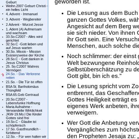
geworden ist.
Geburt
Weihn.2007 Geburt Christi -
ein helles Licht
Die Lesung aus dem Buch E
4. Advent - Immanuel
ganzen Gottes Volkes, wäh
3. Advent - Wegbereiter
2.Advent - Wurzel Jesse
Angesicht auf dem Berg wei
1. Adent (A) Aufmersam
sie sich nieder. Von ihne
und wachsam
33.So.C2007 - Alles wird
ihr Gott sein. Eine Versuc
gerichtet
32.So.C -Gott lieben und
Menschen, auch solche die
auf Jesus warten
30.So. Missio - Mission
Noch schlimmer: der einst g
Existenzweise der Kirche
28.So.C - Gott danken in
Welt bezwungene Reinhold
Jesus Christus
25. So.C2007 Wahres
Selbstüberschätzung zu de
Vermögen
24.So. - Das Verlorene
Gott gibt, bin ich es."
retten
21.So. - Die Tür ist offen
Die Lesung spricht vom Zo
BSA St. Bartholomäus
Thüngfeld
entbrennt, das Geschaffen
BSA 65.Geb Gertraud
Gottes Heiligkeit erträgt e
20.So.C2007 -
Lebensfunke Hoffnung
eigenes Werk anbeten, ihr
Maria Aufnahme -
Verwandelte Wirklichkeit
verweigern.
JKW-19.Mo.I Die Kinder
Gottes sind frei
Wer Gott die Anbetung ver
19.So.C - Glaube ist
schöpferisch
Vergängliches zum höchste
17.So. Gastfreundlich -
fürbittend
den Propheten Jesaja zu: „Gl
12.So. - Für wen halten wir