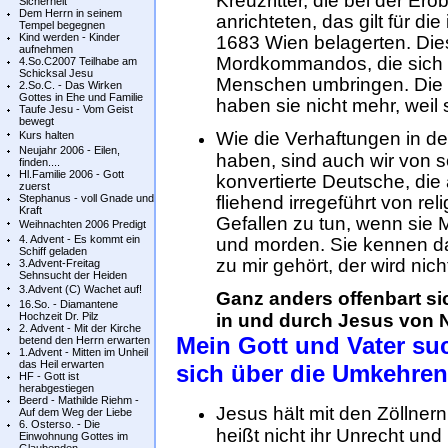
Kreuzritter, die bei der E
Sicherheit
Dem Herrn in seinem
anrichteten, das gilt für d
Tempel begegnen
Kind werden - Kinder
1683 Wien belagerten. Dies
aufnehmen
Mordkommandos, die sich 
4.So.C2007 Teilhabe am
Schicksal Jesu
Menschen umbringen. Die 
2.So.C. - Das Wirken
Gottes in Ehe und Familie
haben sie nicht mehr, weil
Taufe Jesu - Vom Geist
bewegt
Wie die Verhaftungen in d
Kurs halten
Neujahr 2006 - Eilen,
haben, sind auch wir von 
finden....
Hl.Familie 2006 - Gott
konvertierte Deutsche, di
zuerst
Stephanus - voll Gnade und
fliehend irregeführt von re
Kraft
Gefallen zu tun, wenn sie
Weihnachten 2006 Predigt
4. Advent - Es kommt ein
und morden. Sie kennen da
Schiff geladen
zu mir gehört, der wird nic
3.Advent-Freitag
Sehnsucht der Heiden
3.Advent (C) Wachet auf!
Ganz anders offenbart sic
16.So. - Diamantene
Hochzeit Dr. Pilz
in und durch Jesus von N
2. Advent - Mit der Kirche
Mein Gott und Vater suc
betend den Herrn erwarten
1.Advent - Mitten im Unheil
das Heil erwarten
sich über die Umkehre
HF - Gott ist
herabgestiegen
Beerd - Mathilde Riehm -
Jesus hält mit den Zöllner
Auf dem Weg der Liebe
6. Osterso. - Die
heißt nicht ihr Unrecht und
Einwohnung Gottes im