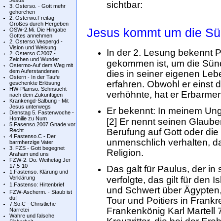
Jesus
sichtbar:
3. Osterso. - Gott mehr
gehorchen
2. Osterwo.Freitag -
Großes durch Hergeben
Jesus kommt um die Sün
OSW-2.Mi. Die Hingabe
Gottes annehmen
2. Osterso.Vespergd -
Vision und Weisung
In der 2. Lesung bekennt P
2. Osterso.C2007 -
Zeichen und Wunder
gekommen ist, um die Sünde
Ostermo-Auf dem Weg mit
dem Auferstandenen
dies in seiner eigenen Le
Ostern - In der Taufe
erfahren. Obwohl er einst d
geschenkte Erlösung
HW-Plamso. Sehnsucht
verhöhnte, hat er Erbarme
nach dem Zukünftigen
Krankengd-Salbung - Mit
Jesus unterwegs
Er bekennt: In meinem Ungl
Dienstag 5. Fastenwoche -
Homilie zu Num
[2] Er nennt seinen Glau
5.Fasenso.2007 Gnade vor
Berufung auf Gott oder die
Recht
4.Fastenso.C - Der
unmenschlich verhalten, da
barmherzige Vater
3. FZS - Gott begegnet
Religion.
Araham und uns
FZW-2. Do. Weihetag Jer
17,5-10
Das galt für Paulus, der in
1.Fastenso. Klärung und
Verklärung
verfolgte, das gilt für den I
1.Fastenso: Hirtenbrief
und Schwert über Ägypten,
FZW-Ascherm. - Staub ist
du!
Tour und Poitiers in Frank
7.So.C - Christliche
Frankenkönig Karl Martell 7
Narretei
Wahre und falsche