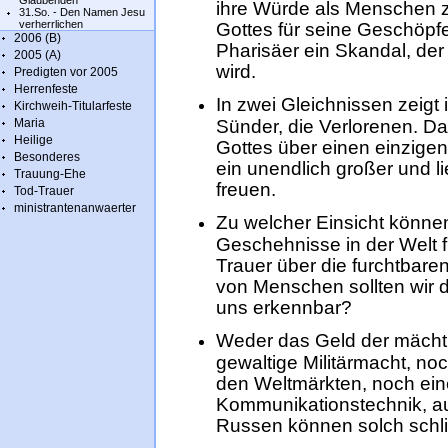
Glaubenden
ihre Würde als Menschen zu
31.So. - Den Namen Jesu
verherrlichen
Gottes für seine Geschöpfe
2006 (B)
Pharisäer ein Skandal, de
2005 (A)
wird.
Predigten vor 2005
Herrenfeste
In zwei Gleichnissen zeigt
Kirchweih-Titularfeste
Maria
Sünder, die Verlorenen. D
Heilige
Gottes über einen einzigen
Besonderes
ein unendlich großer und l
Trauung-Ehe
freuen.
Tod-Trauer
ministrantenanwaerter
Zu welcher Einsicht könne
Geschehnisse in der Welt f
Trauer über die furchtbare
von Menschen sollten wir 
uns erkennbar?
Weder das Geld der mächti
gewaltige Militärmacht, no
den Weltmärkten, noch ein
Kommunikationstechnik, auc
Russen können solch schl