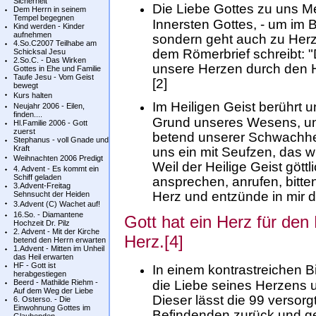
Sicherheit
Die Liebe Gottes zu uns 
Dem Herrn in seinem
Tempel begegnen
Innersten Gottes, - um im 
Kind werden - Kinder
aufnehmen
sondern geht auch zu Herz
4.So.C2007 Teilhabe am
dem Römerbrief schreibt: "
Schicksal Jesu
2.So.C. - Das Wirken
unsere Herzen durch den He
Gottes in Ehe und Familie
Taufe Jesu - Vom Geist
[2]
bewegt
Kurs halten
Im Heiligen Geist berührt u
Neujahr 2006 - Eilen,
finden....
Grund unseres Wesens, uns
Hl.Familie 2006 - Gott
zuerst
betend unserer Schwachheit 
Stephanus - voll Gnade und
Kraft
uns ein mit Seufzen, das wi
Weihnachten 2006 Predigt
Weil der Heilige Geist göttl
4. Advent - Es kommt ein
Schiff geladen
ansprechen, anrufen, bitten
3.Advent-Freitag
Herz und entzünde in mir d
Sehnsucht der Heiden
3.Advent (C) Wachet auf!
16.So. - Diamantene
Gott hat ein Herz für den
Hochzeit Dr. Pilz
2. Advent - Mit der Kirche
Herz.[4]
betend den Herrn erwarten
1.Advent - Mitten im Unheil
das Heil erwarten
HF - Gott ist
In einem kontrastreichen B
herabgestiegen
Beerd - Mathilde Riehm -
die Liebe seines Herzens u
Auf dem Weg der Liebe
Dieser lässt die 99 versor
6. Osterso. - Die
Einwohnung Gottes im
Befindenden zurück und ge