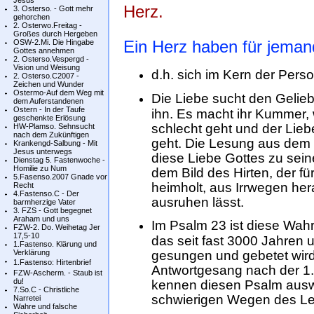
Jesus
Herz.
3. Osterso. - Gott mehr
gehorchen
2. Osterwo.Freitag -
Großes durch Hergeben
Ein Herz haben für jeman
OSW-2.Mi. Die Hingabe
Gottes annehmen
2. Osterso.Vespergd -
Vision und Weisung
d.h. sich im Kern der Pers
2. Osterso.C2007 -
Zeichen und Wunder
Ostermo-Auf dem Weg mit
Die Liebe sucht den Gelieb
dem Auferstandenen
Ostern - In der Taufe
ihn. Es macht ihr Kummer,
geschenkte Erlösung
schlecht geht und der Liebe
HW-Plamso. Sehnsucht
nach dem Zukünftigen
geht. Die Lesung aus dem 
Krankengd-Salbung - Mit
Jesus unterwegs
diese Liebe Gottes zu sei
Dienstag 5. Fastenwoche -
Homilie zu Num
dem Bild des Hirten, der für
5.Fasenso.2007 Gnade vor
heimholt, aus Irrwegen her
Recht
4.Fastenso.C - Der
ausruhen lässt.
barmherzige Vater
3. FZS - Gott begegnet
Araham und uns
Im Psalm 23 ist diese Wah
FZW-2. Do. Weihetag Jer
17,5-10
das seit fast 3000 Jahren 
1.Fastenso. Klärung und
Verklärung
gesungen und gebetet wird
1.Fastenso: Hirtenbrief
Antwortgesang nach der 1.
FZW-Ascherm. - Staub ist
du!
kennen diesen Psalm auswend
7.So.C - Christliche
schwierigen Wegen des L
Narretei
Wahre und falsche