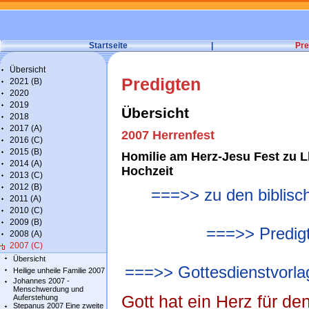
Startseite
|
Pre
Übersicht
Predigten
2021 (B)
2020
2019
Übersicht
2018
2017 (A)
2007 Herrenfest
2016 (C)
2015 (B)
Homilie am Herz-Jesu Fest zu Lk
2014 (A)
Hochzeit
2013 (C)
2012 (B)
===>> zu den biblisch
2011 (A)
2010 (C)
2009 (B)
===>> Predig
2008 (A)
2007 (C)
Übersicht
===>> Gottesdienstvorla
Heilige unheile Familie 2007
Johannes 2007 -
Menschwerdung und
Gott hat ein Herz für d
Auferstehung
Stepanus 2007 Eine zweite