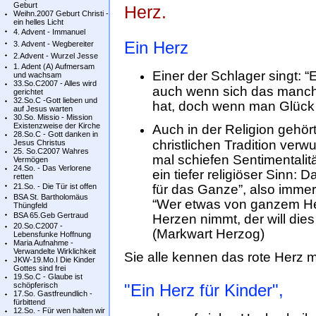
Geburt
Herz.
Weihn.2007 Geburt Christi -
ein helles Licht
4. Advent - Immanuel
Ein Herz
3. Advent - Wegbereiter
2.Advent - Wurzel Jesse
1. Adent (A) Aufmersam
Einer der Schlager singt: 
und wachsam
33.So.C2007 - Alles wird
auch wenn sich das manch
gerichtet
32.So.C -Gott lieben und
hat, doch wenn man Glück
auf Jesus warten
30.So. Missio - Mission
Existenzweise der Kirche
Auch in der Religion gehört 
28.So.C - Gott danken in
christlichen Tradition verw
Jesus Christus
25. So.C2007 Wahres
mal schiefen Sentimentalit
Vermögen
24.So. - Das Verlorene
ein tiefer religiöser Sinn:
retten
21.So. - Die Tür ist offen
für das Ganze”, also imme
BSA St. Bartholomäus
“Wer etwas von ganzem Herz
Thüngfeld
BSA 65.Geb Gertraud
Herzen nimmt, der will dies
20.So.C2007 -
(Markwart Herzog)
Lebensfunke Hoffnung
Maria Aufnahme -
Verwandelte Wirklichkeit
Sie alle kennen das rote Herz mi
JKW-19.Mo.I Die Kinder
Gottes sind frei
19.So.C - Glaube ist
schöpferisch
"Ein Herz für Kinder",
17.So. Gastfreundlich -
fürbittend
12.So. - Für wen halten wir