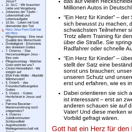
das auf vielen Heckscheib
Jesus?
11. So.C - Wir brauchen
Millionen Autos in Deutschl
Liebe und Vergebung
Johannes der Täufer -
Lebensinhalt und
“Ein Herz für Kinder” – der
Lebensaufgabe
10.So. - Leben mit Gott
sich bewusst zu machen, d
überwindet den Tod
schwächsten Teilnehmer si
Herz-Jesu-Fest Gott hat
ein Herz
Trotz allem Training für d
Pfingstmontag - Eine neue
Qualität des Menschsein
über die Straße. Sie sprin
Dreifaltigkeit - Erkenntnis
des dreieinen Gottes
Radfahrer oder schnelle Au
7. Osterso. - Das
Herzensanliegen Jesu -
“Ein Herz für Kinder” – übe
Eins sein
Pfingstsonntag - Welcher
stellt der Satz eine bestä
Geist weht bei uns?
Christi Himmelfahrt - Wir
sonst uns brauchen: unse
steigen auf
BSA-Felix Müller - Altarbild
unseren Schutz und unsere 
Wilmhersdorf
erst und erfahren, wie es 
5. Osterfr. - das
Freundschaftsangebot
Gottes
Dabei orientieren sie sich 
5. Osters. - Gottes
Herrlichkeit in Jesus und
ist interessant – erst an zw
uns
Patrona Bavariae -
anderen schauen sie auf d
Marienverehrung noch
Vater! Und diese merken wo
zeitgemäss?
4. Osterso -
Vorbild gefragt wären.
Jubelkommunion
Schlüsselfeld
Augstinusbote -
Gott hat ein Herz für den
Mahlegemeinschaft mit