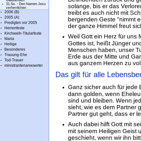
Glaubenden
31.So. - Den Namen Jesu
solange, bis er das Verloren
verherrlichen
treibt es auch nicht mit Sch
2006 (B)
2005 (A)
bergenden Geste "nimmt es 
Predigten vor 2005
der ganze Himmel freut sic
Herrenfeste
Kirchweih-Titularfeste
Weil Gott ein Herz für un
Maria
Gottes ist, heißt Jünger un
Heilige
Menschen haben, unser Tu
Besonderes
Trauung-Ehe
Erde aus der Mitte und Ga
Tod-Trauer
aus ganzem Herzen zu vol
ministrantenanwaerter
Das gilt für alle Lebensbe
Ganz sicher auch für jede 
dann golden, wenn Eheleu
sind und bleiben. Wenn jed
sieht, wie es dem Partner 
Partner gut geht, dass er l
Auch dabei hilft Gott mit 
mit seinem Heiligen Geist 
geschieht, wenn wir ihn bi