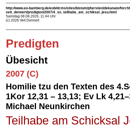
http://www.eo-bamberg.de/eob/dcms/sites/bistum/pfarreien/dekanate/forch
veit_dennert/predigten/2007/4_so_teilhabe_am_schiksal_jesu.html
Samstag 08.08.2026, 11:44 Uhr
(c) 2026 Veit Dennert
Predigten
Übesicht
2007 (C)
Homilie tzu den Texten des 4.So
1Kor 12,31 – 13,13; Ev Lk 4,21
Michael Neunkirchen
Teilhabe am Schicksal J