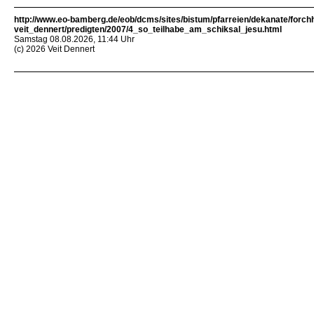
http://www.eo-bamberg.de/eob/dcms/sites/bistum/pfarreien/dekanate/forch
veit_dennert/predigten/2007/4_so_teilhabe_am_schiksal_jesu.html
Samstag 08.08.2026, 11:44 Uhr
(c) 2026 Veit Dennert