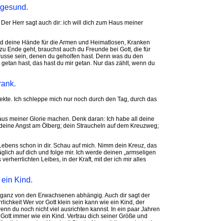
n gesund.
 Der Herr sagt auch dir: ich will dich zum Haus meiner
und deine Hände für die Armen und Heimatlosen, Kranken
zu Ende geht, brauchst auch du Freunde bei Gott, die für
usse sein, denen du geholfen hast. Denn was du den
etan hast, das hast du mir getan. Nur das zählt, wenn du
rank.
ekte. Ich schleppe mich nur noch durch den Tag, durch das
Haus meiner Glorie machen. Denk daran: Ich habe all deine
deine Angst am Ölberg; dein Straucheln auf dem Kreuzweg;
Lebens schon in dir. Schau auf mich. Nimm dein Kreuz, das
äglich auf dich und folge mir. Ich werde deinen „armseligen
erherrlichten Leibes, in der Kraft, mit der ich mir alles
 ein Kind.
och ganz von den Erwachsenen abhängig. Auch dir sagt der
ichkeit Wer vor Gott klein sein kann wie ein Kind, der
nn du noch nicht viel ausrichten kannst. In ein paar Jahren
 Gott immer wie ein Kind. Vertrau dich seiner Größe und