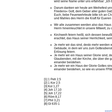
wird seine Name unter uns erfahrbar: „Ich b
Darum danken wir heute am Weihefest unse
Friedens« Gott, dem Geber aller guten Gab
Euch, liebe Feuerwehrleute bitte ich an Chr
und Mahles des Herrn die Kraft für Eueren
Wir alle zusammen werden also das Haus vo
Herrn hineinleuchtet in unsere Mitwelt, 
Kirchweih feiern heißt, sich dessen bewußt
erachtet, das Haus seiner Herrlichkeit, sein
Je mehr wir das sind, desto mehr werden wi
Gebäude, in dem wir uns zum Gottesdiens
Erlösung feiern.
Je mehr wir ein Haus seiner Glorie sind, 
Glaubenden, mit der Kirche, die über die g
einander beistehen.
Je mehr wir ein Haus der Glorie Gottes sin
einander beistehen, so wie es unsere FFW s
[1] 1 Petr 2,5
[2] 1 Kor 2,5
[3] Kol 1,27
[4] Joh 17,10
[5] Joh 17,22
[6] Röm 8,17
[7] Phil 3,21
[8] Gl 635-1
===>>