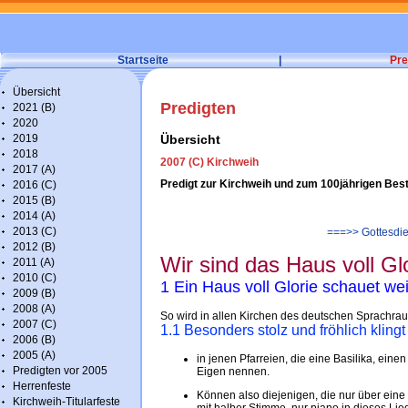
Startseite
|
Pre
Übersicht
Predigten
2021 (B)
2020
2019
Übersicht
2018
2007 (C) Kirchweih
2017 (A)
Predigt zur Kirchweih und zum 100jährigen Bes
2016 (C)
2015 (B)
2014 (A)
2013 (C)
===>> Gottesdie
2012 (B)
Wir sind das Haus voll Gl
2011 (A)
2010 (C)
1 Ein Haus voll Glorie schauet wei
2009 (B)
2008 (A)
So wird in allen Kirchen des deutschen Sprachr
2007 (C)
1.1 Besonders stolz und fröhlich klingt
2006 (B)
2005 (A)
in jenen Pfarreien, die eine Basilika, eine
Predigten vor 2005
Eigen nennen.
Herrenfeste
Können also diejenigen, die nur über ein
Kirchweih-Titularfeste