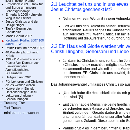
liegt in deinen Händen
2.1 Leuchtet bei uns und in uns etwas 
Erntedank 2009 - Dank für
und Sorge um unsere
Jesus Christus geschenkt ist?
Lebensgrundalge
Erntedank 2008 - Umkehr
Weg in die Freiheit
Nehmen wir sein Wort mit innerer Aufmerks
Jesus Christus und der
Heilige Nagel
Gott will uns den Reichtum seiner Herrlich
Taufe - Beginn des
erschließen. Paulus sagt es im Kolosserbri
Christseins
auf Herrlichkeit.“[3] Wenn Christus in mir
Maria Geburt 2007
Hoffnung auf die Auferstehung durchdrungen
Kirchweih Rödlas 2007 100
Jahre FFW
2.2 Ein Haus voll Glorie werden wir, we
Primiz Edmund Kräck 1967
Christi Hingabe, Gehorsam und Liebe 
40.Priesterjub. Edmund
Kräck
1995-11-19 Festrede von
Ja, dann ist Christus in uns verklärt. Im Jo
Pfarrer Veit Dennert zur
»Christus in uns« macht es möglich, daß wi
Einweihung des
zusammenfinden und wie mit einem Munde 
Altenpflegeheims
einstimmen. ER, Christus in uns bewirkt, d
St.Elisabeth
annehmen können.
Heiliges Land 2011
Für Lektoren und Christen,
Das Johannesevangelium lässt es Christus so au
die es werden wollen
Konversion - Einheit
Herzensanliegen Jesu
„Und ich habe die Herrlichkeit, die du mir
Lektorenschulung -
eins sind.“[5]
Sprechübungen
Trauung-Ehe
Erst dann hat die Menschheit eine friedli
Tod-Trauer
verschieden nach Rasse und Sprache, nac
Einheit verbinden. Gerade dadurch wird et
ministrantenanwaerter
unter uns erfahrbar, daß er unser aller Vater
gemeinsame Zukunft. Diese aber ist ein G
Paulus drückt es in dem berühmten 8. Kapi