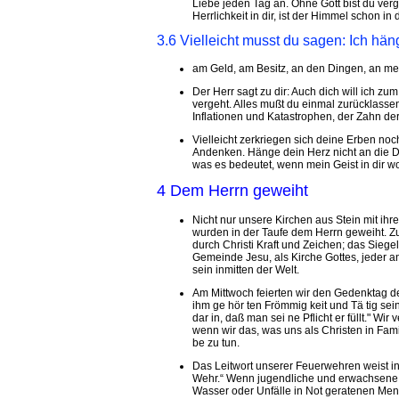
Liebe jeden Tag an. Ohne Gott bist du verg
Herrlichkeit in dir, ist der Himmel schon in 
3.6 Vielleicht musst du sagen: Ich hän
am Geld, am Besitz, an den Dingen, an m
Der Herr sagt zu dir: Auch dich will ich zu
vergeht. Alles mußt du einmal zurücklasse
Inflationen und Katastrophen, der Zahn der Z
Vielleicht zerkriegen sich deine Erben n
Andenken. Hänge dein Herz nicht an die 
was es bedeutet, wenn mein Geist in dir w
4 Dem Herrn geweiht
Nicht nur unsere Kirchen aus Stein mit ih
wurden in der Taufe dem Herrn geweiht. Zu
durch Christi Kraft und Zeichen; das Siegel
Gemeinde Jesu, als Kirche Gottes, jeder 
sein inmitten der Welt.
Am Mittwoch feierten wir den Gedenktag de
ihm ge hör ten Fröm­mig keit und Tä tig sei
dar in, daß man sei ne Pflicht er füllt." Wir
wenn wir das, was uns als Christen in Famili
be zu tun.
Das Leitwort unserer Feuerwehren weist in
Wehr.“ Wenn jugendliche und erwachsene Me
Wasser oder Unfälle in Not geratenen Mens