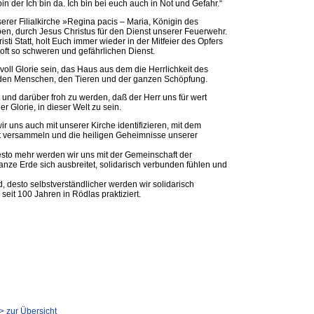
in der Ich bin da. Ich bin bei euch auch in Not und Gefahr.“
rer Filialkirche »Regina pacis – Maria, Königin des
en, durch Jesus Christus für den Dienst unserer Feuerwehr.
isti Statt, holt Euch immer wieder in der Mitfeier des Opfers
 oft so schweren und gefährlichen Dienst.
ll Glorie sein, das Haus aus dem die Herrlichkeit des
zu den Menschen, den Tieren und der ganzen Schöpfung.
 und darüber froh zu werden, daß der Herr uns für wert
er Glorie, in dieser Welt zu sein.
r uns auch mit unserer Kirche identifizieren, mit dem
t versammeln und die heiligen Geheimnisse unserer
desto mehr werden wir uns mit der Gemeinschaft der
anze Erde sich ausbreitet, solidarisch verbunden fühlen und
d, desto selbstverständlicher werden wir solidarisch
eit 100 Jahren in Rödlas praktiziert.
 zur Übersicht