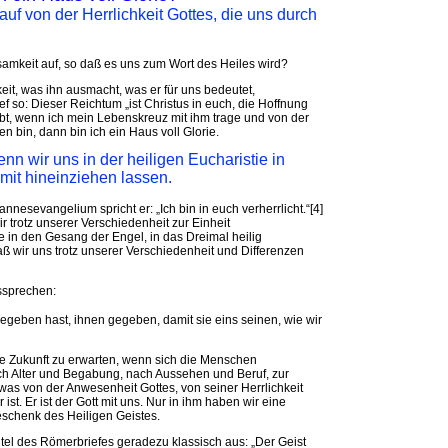
auf von der Herrlichkeit Gottes, die uns durch
amkeit auf, so daß es uns zum Wort des Heiles wird?
keit, was ihn ausmacht, was er für uns bedeutet,
ef so: Dieser Reichtum „ist Christus in euch, die Hoffnung
 lebt, wenn ich mein Lebenskreuz mit ihm trage und von der
 bin, dann bin ich ein Haus voll Glorie.
nn wir uns in der heiligen Eucharistie in
mit hineinziehen lassen.
hannesevangelium spricht er: „Ich bin in euch verherrlicht.“[4]
r trotz unserer Verschiedenheit zur Einheit
in den Gesang der Engel, in das Dreimal heilig
aß wir uns trotz unserer Verschiedenheit und Differenzen
ssprechen:
 gegeben hast, ihnen gegeben, damit sie eins seinen, wie wir
che Zukunft zu erwarten, wenn sich die Menschen
h Alter und Begabung, nach Aussehen und Beruf, zur
was von der Anwesenheit Gottes, von seiner Herrlichkeit
 ist. Er ist der Gott mit uns. Nur in ihm haben wir eine
eschenk des Heiligen Geistes.
tel des Römerbriefes geradezu klassisch aus: „Der Geist