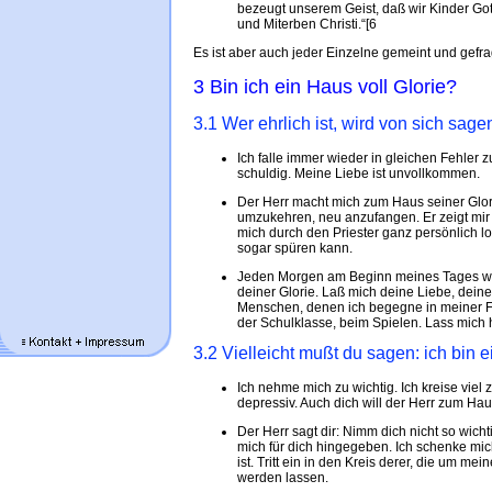
bezeugt unserem Geist, daß wir Kinder Go
und Miterben Christi.“[6
Es ist aber auch jeder Einzelne gemeint und gefra
3 Bin ich ein Haus voll Glorie?
3.1 Wer ehrlich ist, wird von sich sage
Ich falle immer wieder in gleichen Fehler 
schuldig. Meine Liebe ist unvollkommen.
Der Herr macht mich zum Haus seiner Glor
umzukehren, neu anzufangen. Er zeigt mir
mich durch den Priester ganz persönlich lo
sogar spüren kann.
Jeden Morgen am Beginn meines Tages wer
deiner Glorie. Laß mich deine Liebe, deine
Menschen, denen ich begegne in meiner Fam
der Schulklasse, beim Spielen. Lass mich
3.2 Vielleicht mußt du sagen: ich bin e
Ich nehme mich zu wichtig. Ich kreise viel z
depressiv. Auch dich will der Herr zum Ha
Der Herr sagt dir: Nimm dich nicht so wicht
mich für dich hingegeben. Ich schenke mic
ist. Tritt ein in den Kreis derer, die um m
werden lassen.