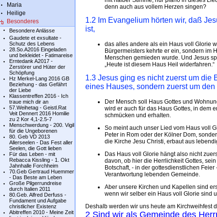
mit halber Stimme, nur piano in dieses Lie
Maria
denn auch aus vollem Herzen singen?
Heilige
1.2 Im Evangelium hörten wir, daß Jes
Besonderes
ist,
Besondere Anlässe
Gaudete et exsultate -
Schutz des Lebens
das alles andere als ein Haus voll Glorie 
28.So.A2016 Eingeladen
Bürgermeisters kehrte er ein, sondern im 
und bekleidet - Fatimareise
Menschen gemieden wurde. Und Jesus spri
Erntedank A2017 -
„Heute ist diesem Haus Heil widerfahren.“
Zerstörer und Hüter der
Schöpfung
1.3 Jesus ging es nicht zuerst um die
Hz Merkel-Lang 2016 GB
Beziehung - das Gefährt
eines Hauses, sondern zuerst um de
der Liebe
Klassentreffen 2016 - Ich
Der Mensch soll Haus Gottes und Wohnung d
traue mich dir an
57.Weihetag - Geistl.Rat
wird er auch für das Haus Gottes, in dem e
Veit Dennert 2016 Homilie
schmücken und erhalten.
zu 2 Kor 4,1-2.5-7
Menschwerdung - 200. Vigil
So meint auch unser Lied vom Haus voll Glo
für die Ungeborenen
Peter in Rom oder der Kölner Dom, sonder
80. Geb VD 2013
die Kirche Jesu Christi, erbaut aus lebendi
Allerseelen - Das Fest aller
Seelen, die Gott lieben
Das Haus voll Glorie hängt also nicht zue
Für das Leben - mit
Rebacca Kissling - 1. Okt
davon, ob hier die Herrlichkeit Gottes, sei
Jahnhalle Forchheim
Botschaft, ‑ in der gottesdienstlichen Feie
70.Geb Gertraud Huemmer
Verantwortung lebenden Gemeinde.
- Das Beste am Leben
Große Pilgerrundreise
Aber unsere Kirchen und Kapellen sind ers
durch Italien 2011
wenn wir selber ein Haus voll Glorie sind 
80.Geb. Alfred Derfuss -
Fundament und Aufgabe
Deshalb werden wir uns heute am Kirchweihfest di
christlicher Existenz
Abitreffen 2010 - Meine Zeit
2 Sind wir als Gemeinde des Herrn