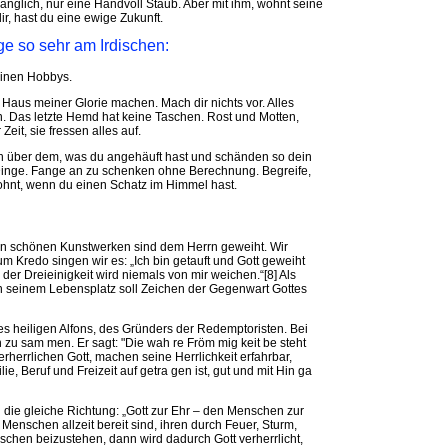
änglich, nur eine Handvoll Staub. Aber mit ihm, wohnt seine
dir, hast du eine ewige Zukunft.
ge so sehr am Irdischen:
einen Hobbys.
m Haus meiner Glorie machen. Mach dir nichts vor. Alles
n. Das letzte Hemd hat keine Taschen. Rost und Motten,
eit, sie fressen alles auf.
och über dem, was du angehäuft hast und schänden so dein
Dinge. Fange an zu schenken ohne Berechnung. Begreife,
ohnt, wenn du einen Schatz im Himmel hast.
ren schönen Kunstwerken sind dem Herrn geweiht. Wir
m Kredo singen wir es: „Ich bin getauft und Gott geweiht
 der Dreieinigkeit wird niemals von mir weichen.“[8] Als
an seinem Lebensplatz soll Zeichen der Gegenwart Gottes
s heiligen Alfons, des Gründers der Redemptoristen. Bei
n zu sam men. Er sagt: "Die wah re Fröm mig keit be steht
 verherrlichen Gott, machen seine Herrlichkeit erfahrbar,
e, Beruf und Freizeit auf ge­tra gen ist, gut und mit Hin ga
 die gleiche Richtung: „Gott zur Ehr – den Menschen zur
nschen allzeit bereit sind, ihren durch Feuer, Sturm,
chen beizustehen, dann wird dadurch Gott verherrlicht,