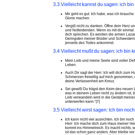
3.3 Vielleicht kannst du sagen: ich bi
Mir geht es gut. Ich habe, was ich brauche.
Glorie machen.
Vergiß nicht zu danken. Öffne dein Herz 
und Notleidenden. Wenn es mit dir einmal 
dich sprechen. Es werden die armen Lazar
Geringsten meiner Brüder und Schwestern g
jenseits des Todes ankommst.
3.4 Vielleicht mußt du sagen: ich bin k
Mein Leib und meine Seele sind voller Def
Leben.
Auch Dir sagt der Herr: Ich will dich zum 
Schmerzen freiwillig auf mich genommen, 
deine Verlassenheit am Kreuz.
Sei gewiß! Du trägst den Keim des neuen 
was in deinem Leben nicht zu ändern ist, t
Leib verwandeln wird in die Gestalt meines v
unterwerfen kann.“[7]
3.5 Vielleicht wirst sagen: Ich bin noch
Ich kann nicht viel ausrichten. Ich bin n
Herr: Ich mache dich zum Haus meiner Herrl
kommt ins Himmelreich. Es macht nichts, we
ist das schon ganz anders. Aber bleibe vor