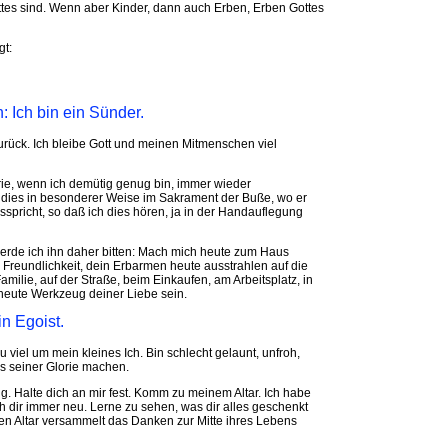
ttes sind. Wenn aber Kinder, dann auch Erben, Erben Gottes
gt:
n: Ich bin ein Sünder.
zurück. Ich bleibe Gott und meinen Mitmenschen viel
ie, wenn ich demütig genug bin, immer wieder
 dies in besonderer Weise im Sakrament der Buße, wo er
sspricht, so daß ich dies hören, ja in der Handauflegung
de ich ihn daher bitten: Mach mich heute zum Haus
 Freundlichkeit, dein Erbarmen heute ausstrahlen auf die
ilie, auf der Straße, beim Einkaufen, am Arbeitsplatz, in
 heute Werkzeug deiner Liebe sein.
in Egoist.
u viel um mein kleines Ich. Bin schlecht gelaunt, unfroh,
us seiner Glorie machen.
ig. Halte dich an mir fest. Komm zu meinem Altar. Ich habe
h dir immer neu. Lerne zu sehen, was dir alles geschenkt
einen Altar versammelt das Danken zur Mitte ihres Lebens