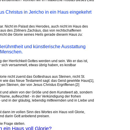
d einstimmen? Können wir in Filialkirche Rödlas dieses Lied
us Christus in Jericho in ein Haus eingekehrt
war. Nicht im Palast des Herodes, auch nicht im Haus des
Haus des Zöllners Zachäus, das von rechtschaffenen
cht die Glorie seines Heils gerade diesem Haus zu:
 Berühmtheit und künstlerische Ausstattung
n Menschen.
er Herrlichkeit Gottes werden und sein. Wo er das ist,
r sich versammelt, etwas übrig haben, es kostbar
rie nicht zuerst das Gotteshaus aus Steinen, nicht St.
n wie das Neue Testament sagt: das Geist gewirkte Haus[1],
gen Steinen, der von Jesus Christus Ergriffenen.[2]
rst und allein von der Größe und dem Kunstwert ab, sondern
n Name, aufleuchtet ‑ in der Verkündigung der frohen
r ‑ und in der gläubig, lebendig mitfeiernden und in Liebe und
t dann im vollen Sinn des Wortes ein Haus voll Glorie,
und darin Gott anbetend preisen.
e Frage stellen.
 ein Haus voll Glorie?