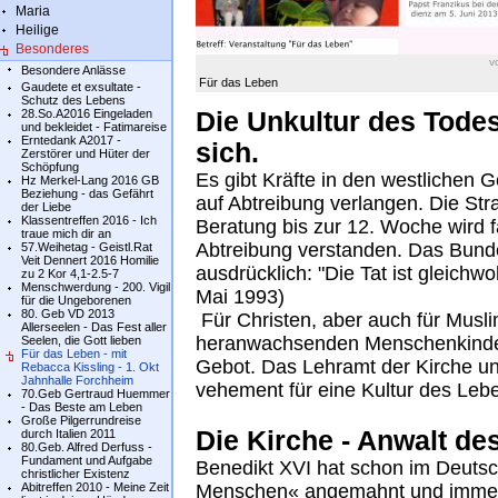
Maria
Heilige
Besonderes
v
Besondere Anlässe
Für das Leben
Gaudete et exsultate -
Schutz des Lebens
28.So.A2016 Eingeladen
Die Unkultur des Tode
und bekleidet - Fatimareise
Erntedank A2017 -
sich.
Zerstörer und Hüter der
Schöpfung
Es gibt Kräfte in den westlichen G
Hz Merkel-Lang 2016 GB
Beziehung - das Gefährt
auf Abtreibung verlangen. Die Stra
der Liebe
Klassentreffen 2016 - Ich
Beratung bis zur 12. Woche wird f
traue mich dir an
Abtreibung verstanden. Das Bund
57.Weihetag - Geistl.Rat
Veit Dennert 2016 Homilie
ausdrücklich: "Die Tat ist gleichw
zu 2 Kor 4,1-2.5-7
Menschwerdung - 200. Vigil
Mai 1993)
für die Ungeborenen
80. Geb VD 2013
Für Christen, aber auch für Musli
Allerseelen - Das Fest aller
heranwachsenden Menschenkindes
Seelen, die Gott lieben
Für das Leben - mit
Gebot. Das Lehramt der Kirche unt
Rebacca Kissling - 1. Okt
Jahnhalle Forchheim
vehement für eine Kultur des Lebe
70.Geb Gertraud Huemmer
- Das Beste am Leben
Große Pilgerrundreise
Die Kirche - Anwalt de
durch Italien 2011
80.Geb. Alfred Derfuss -
Fundament und Aufgabe
Benedikt XVI hat schon im Deuts
christlicher Existenz
Abitreffen 2010 - Meine Zeit
Menschen« angemahnt und immer w