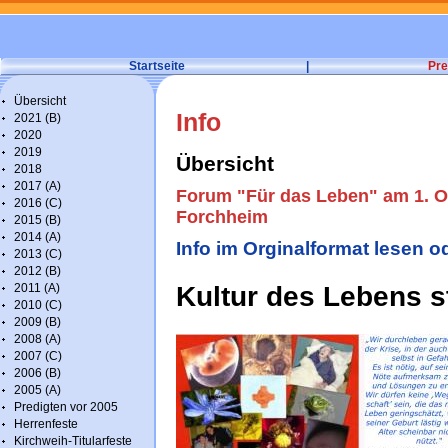
Startseite
|
Pre
Übersicht
Info
2021 (B)
2020
2019
Übersicht
2018
2017 (A)
Forum "Für das Leben" am 1. Ok
2016 (C)
Forchheim
2015 (B)
2014 (A)
Info im Orginalformat lesen o
2013 (C)
2012 (B)
2011 (A)
Kultur des Lebens s
2010 (C)
2009 (B)
2008 (A)
2007 (C)
2006 (B)
2005 (A)
Predigten vor 2005
Herrenfeste
Kirchweih-Titularfeste