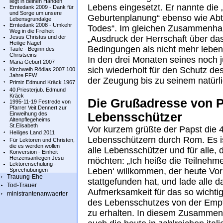
liegt in deinen Händen
Lebens eingesetzt. Er nannte die
Erntedank 2009 - Dank für
und Sorge um unsere
Geburtenplanung“ ebenso wie Abtr
Lebensgrundalge
Erntedank 2008 - Umkehr
Todes“. Im gleichen Zusammenhang
Weg in die Freiheit
Jesus Christus und der
„Ausdruck der Herrschaft über da
Heilige Nagel
Bedingungen als nicht mehr lebens
Taufe - Beginn des
Christseins
In den drei Monaten seines noch j
Maria Geburt 2007
sich wiederholt für den Schutz d
Kirchweih Rödlas 2007 100
Jahre FFW
der Zeugung bis zu seinem natürl
Primiz Edmund Kräck 1967
40.Priesterjub. Edmund
Kräck
Die Grußadresse von P
1995-11-19 Festrede von
Pfarrer Veit Dennert zur
Einweihung des
Lebensschützer
Altenpflegeheims
St.Elisabeth
Vor kurzem grüßte der Papst die
Heiliges Land 2011
Lebensschützern durch Rom. Es
Für Lektoren und Christen,
die es werden wollen
alle Lebensschützer und für alle, 
Konversion - Einheit
Herzensanliegen Jesu
möchten: „Ich heiße die Teilnehm
Lektorenschulung -
Leben‘ willkommen, der heute Vor
Sprechübungen
Trauung-Ehe
stattgefunden hat, und lade alle d
Tod-Trauer
Aufmerksamkeit für das so wicht
ministrantenanwaerter
des Lebensschutzes von der Empf
zu erhalten. In diesem Zusamme