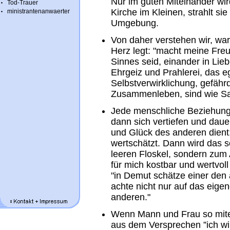
Nur im guten Miteinander wir
Tod-Trauer
Kirche im Kleinen, strahlt si
ministrantenanwaerter
Umgebung.
Von daher verstehen wir, war
Herz legt: "macht meine Fre
Sinnes seid, einander in Lieb
Ehrgeiz und Prahlerei, das 
Selbstverwirklichung, gefäh
Zusammenleben, sind wie Sand
Jede menschliche Beziehung,
dann sich vertiefen und dau
und Glück des anderen dient;
wertschätzt. Dann wird das s
leeren Floskel, sondern zum
für mich kostbar und wertvoll
"in Demut schätze einer den 
achte nicht nur auf das eige
anderen."
Wenn Mann und Frau so mite
aus dem Versprechen ”ich will