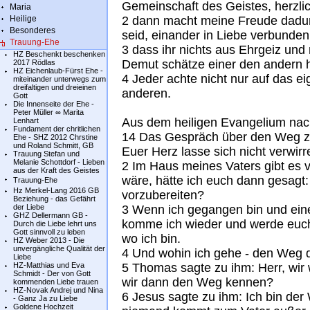
Gemeinschaft des Geistes, herzl
Maria
Heilige
2 dann macht meine Freude dadur
Besonderes
seid, einander in Liebe verbunden,
Trauung-Ehe
3 dass ihr nichts aus Ehrgeiz und 
HZ Beschenkt beschenken
Demut schätze einer den andern hö
2017 Rödlas
HZ Eichenlaub-Fürst Ehe -
4 Jeder achte nicht nur auf das e
miteinander unterwegs zum
dreifaltigen und dreieinen
anderen.
Gott
Die Innenseite der Ehe -
Peter Müller ∞ Marita
Aus dem heiligen Evangelium na
Lenhart
Fundament der chritlichen
14 Das Gespräch über den Weg z
Ehe - SHZ 2012 Chrstine
und Roland Schmitt, GB
Euer Herz lasse sich nicht verwirr
Trauung Stefan und
Melanie Schottdorf - Lieben
2 Im Haus meines Vaters gibt es 
aus der Kraft des Geistes
wäre, hätte ich euch dann gesagt:
Trauung-Ehe
Hz Merkel-Lang 2016 GB
vorzubereiten?
Beziehung - das Gefährt
der Liebe
3 Wenn ich gegangen bin und einen
GHZ Dellermann GB -
komme ich wieder und werde euch z
Durch die Liebe lehrt uns
Gott sinnvoll zu leben
wo ich bin.
HZ Weber 2013 - Die
unvergängliche Qualität der
4 Und wohin ich gehe - den Weg do
Liebe
HZ-Matthias und Eva
5 Thomas sagte zu ihm: Herr, wir 
Schmidt - Der von Gott
wir dann den Weg kennen?
kommenden Liebe trauen
HZ-Novak Andrej und Nina
6 Jesus sagte zu ihm: Ich bin de
- Ganz Ja zu Liebe
Goldene Hochzeit