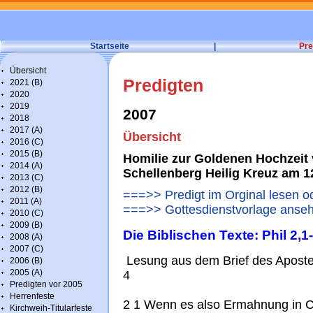
Startseite
|
Pre
Übersicht
Predigten
2021 (B)
2020
2019
2007
2018
2017 (A)
Übersicht
2016 (C)
2015 (B)
Homilie zur Goldenen Hochzeit 
2014 (A)
Schellenberg Heilig Kreuz am 1
2013 (C)
2012 (B)
===>> Predigt im Orginal lesen o
2011 (A)
===>> Gottesdienstvorlage anseh
2010 (C)
2009 (B)
Die Biblischen Texte: Phil 2,1
2008 (A)
2007 (C)
Lesung aus dem Brief des Apostels
2006 (B)
2005 (A)
4
Predigten vor 2005
Herrenfeste
2 1 Wenn es also Ermahnung in Ch
Kirchweih-Titularfeste