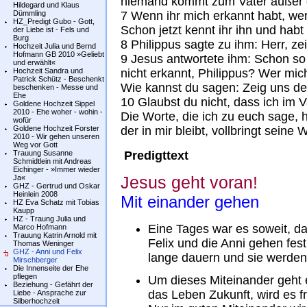
niemand kommt zum Vater außer 
Hildegard und Klaus
Dümmling
7 Wenn ihr mich erkannt habt, we
HZ_Predigt Gubo - Gott,
Schon jetzt kennt ihr ihn und habt
der Liebe ist - Fels und
Burg
8 Philippus sagte zu ihm: Herr, ze
Hochzeit Julia und Bernd
Hofmann GB 2010 »Geliebt
9 Jesus antwortete ihm: Schon so 
und erwählt«
Hochzeit Sandra und
nicht erkannt, Philippus? Wer mi
Patrick Schütz - Beschenkt
Wie kannst du sagen: Zeig uns de
beschenken - Messe und
Ehe
10 Glaubst du nicht, dass ich im V
Goldene Hochzeit Sippel
2010 - Ehe woher - wohin -
Die Worte, die ich zu euch sage, h
wofür
Goldene Hochzeit Forster
der in mir bleibt, vollbringt seine 
2010 - Wir gehen unseren
Weg vor Gott
Trauung Susanne
Predigttext
Schmidtlein mit Andreas
Eichinger - »Immer wieder
Ja«
Jesus geht voran!
GHZ - Gertrud und Oskar
Heinlein 2008
Mit einander gehen
HZ Eva Schatz mit Tobias
Kaupp
HZ - Traung Julia und
Eine Tages war es soweit, d
Marco Hofmann
Trauung Katrin Arnold mit
Felix und die Anni gehen fest
Thomas Weninger
GHZ - Anni und Felix
lange dauern und sie werden
Mirschberger
Die Innenseite der Ehe
pflegen
Um dieses Miteinander geht e
Beziehung - Gefährt der
das Leben Zukunft, wird es f
Liebe - Ansprache zur
Silberhochzeit