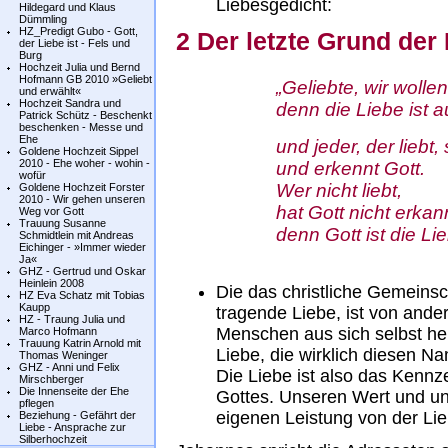
Liebesgedicht:
Hildegard und Klaus
Dümmling
HZ_Predigt Gubo - Gott,
2 Der letzte Grund der 
der Liebe ist - Fels und
Burg
Hochzeit Julia und Bernd
Hofmann GB 2010 »Geliebt
„Geliebte, wir w
und erwählt«
Hochzeit Sandra und
denn die Liebe ist aus
Patrick Schütz - Beschenkt
beschenken - Messe und
Ehe
und jeder, der liebt, st
Goldene Hochzeit Sippel
2010 - Ehe woher - wohin -
und erkennt Gott.
wofür
Wer nicht liebt,
Goldene Hochzeit Forster
2010 - Wir gehen unseren
hat Gott nicht erkann
Weg vor Gott
Trauung Susanne
denn Gott ist die Liebe
Schmidtlein mit Andreas
Eichinger - »Immer wieder
Ja«
GHZ - Gertrud und Oskar
Heinlein 2008
Die das christliche Gemeinsc
HZ Eva Schatz mit Tobias
Kaupp
tragende Liebe, ist von ander
HZ - Traung Julia und
Menschen aus sich selbst he
Marco Hofmann
Trauung Katrin Arnold mit
Liebe, die wirklich diesen Na
Thomas Weninger
GHZ - Anni und Felix
Die Liebe ist also das Kennz
Mirschberger
Die Innenseite der Ehe
Gottes. Unseren Wert und u
pflegen
eigenen Leistung von der Lie
Beziehung - Gefährt der
Liebe - Ansprache zur
Silberhochzeit