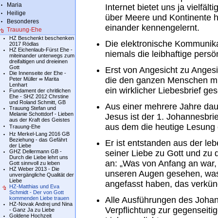
Maria
Internet bietet uns ja vielfä
Heilige
über Meere und Kontinente h
Besonderes
einander kennengelernt.
Trauung-Ehe
HZ Beschenkt beschenken
Die elektronische Kommunik
2017 Rödlas
HZ Eichenlaub-Fürst Ehe -
niemals die leibhaftige pers
miteinander unterwegs zum
dreifaltigen und dreieinen
Gott
Erst von Angesicht zu Anges
Die Innenseite der Ehe -
die den ganzen Menschen mit
Peter Müller ∞ Marita
Lenhart
ein wirklicher Liebesbrief g
Fundament der chritlichen
Ehe - SHZ 2012 Chrstine
und Roland Schmitt, GB
Aus einer mehrere Jahre dau
Trauung Stefan und
Melanie Schottdorf - Lieben
Jesus ist der 1. Johannesbrie
aus der Kraft des Geistes
aus dem die heutige Lesung
Trauung-Ehe
Hz Merkel-Lang 2016 GB
Beziehung - das Gefährt
Er ist entstanden aus der le
der Liebe
GHZ Dellermann GB -
seiner Liebe zu Gott und zu 
Durch die Liebe lehrt uns
an: „Was von Anfang an war, 
Gott sinnvoll zu leben
HZ Weber 2013 - Die
unseren Augen gesehen, was
unvergängliche Qualität der
Liebe
angefasst haben, das verkün
HZ-Matthias und Eva
Schmidt - Der von Gott
kommenden Liebe trauen
Alle Ausführungen des Johan
HZ-Novak Andrej und Nina
Verpflichtung zur gegenseitig
- Ganz Ja zu Liebe
Goldene Hochzeit