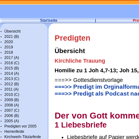
Startseite
|
Pre
Übersicht
Predigten
2021 (B)
2020
2019
Übersicht
2018
2017 (A)
Kirchliche Trauung
2016 (C)
2015 (B)
Homilie zu 1 Joh 4,7-13; Joh 15
2014 (A)
2013 (C)
===>> Gottesdienstvorlage
2012 (B)
===>> Predigt im Orginalform
2011 (A)
===>> Predigt als Podcast n
2010 (C)
2009 (B)
2008 (A)
2007 (C)
Der von Gott komme
2006 (B)
2005 (A)
1 Liebesbriefe
Predigten vor 2005
Herrenfeste
Liebesbriefe auf Papier werd
Kirchweih-Titularfeste