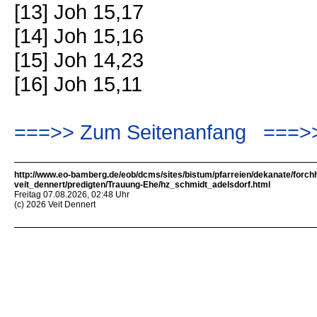
[13] Joh 15,17
[14] Joh 15,16
[15] Joh 14,23
[16] Joh 15,11
===>> Zum Seitenanfang
===>>
http://www.eo-bamberg.de/eob/dcms/sites/bistum/pfarreien/dekanate/forch
veit_dennert/predigten/Trauung-Ehe/hz_schmidt_adelsdorf.html
Freitag 07.08.2026, 02:48 Uhr
(c) 2026 Veit Dennert