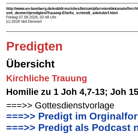
http://www.eo-bamberg.de/eob/dcms/sites/bistum/pfarreien/dekanate/forch
veit_dennert/predigten/Trauung-Ehe/hz_schmidt_adelsdorf.html
Freitag 07.08.2026, 02:48 Uhr
(c) 2026 Veit Dennert
Predigten
Übersicht
Kirchliche Trauung
Homilie zu 1 Joh 4,7-13; Joh 1
===>> Gottesdienstvorlage
===>> Predigt im Orginalfo
===>> Predigt als Podcast 