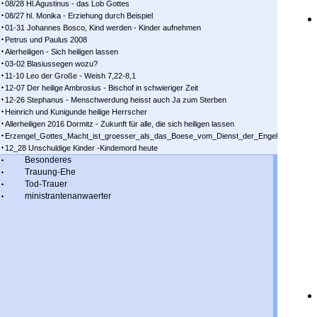
08/28 Hl.Agustinus - das Lob Gottes
08/27 hl. Monika - Erziehung durch Beispiel
01-31 Johannes Bosco, Kind werden - Kinder aufnehmen
Petrus und Paulus 2008
Alerheiligen - Sich heiligen lassen
03-02 Blasiussegen wozu?
11-10 Leo der Große - Weish 7,22-8,1
12-07 Der heilige Ambrosius - Bischof in schwieriger Zeit
12-26 Stephanus - Menschwerdung heisst auch Ja zum Sterben
Heinrich und Kunigunde heilige Herrscher
Allerheiligen 2016 Dormitz - Zukunft für alle, die sich heiligen lassen
Erzengel_Gottes_Macht_ist_groesser_als_das_Boese_vom_Dienst_der_Engel
12_28 Unschuldige Kinder -Kindemord heute
Besonderes
Trauung-Ehe
Tod-Trauer
ministrantenanwaerter