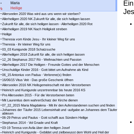
Ein
Maria
Heilige
Jes
Allerseelen 2020 Was wird aus uns wenn wir sterben?
Allerheiligen 2020 NK Zukunft für alle, die sich heiligen lassen
Zukunft für alle, die sich heiligen lassen - Allerheiligen 2020 Rot
Allerheiligen 2019 NK Nach Heiligkeit streben
Heilige
Theresia vom Kinde Jesu - Ihr kleiner Weg für uns
Theresia - ihr kleiner Weg für uns
03_03 Kunigunde 2018 Schatzsuche
Allerheiligen 2018 Zukunft für alle, die sich heiligen lassen
12_26 Stephanus 2017 Rö - Weihnachten und Passion
Allerheiligen 2017 Die Heiligen - Freunde Gottes und der Menschen
Unschuldige Kinder 2016 - Gott bittet um Aufnahme als Kind
06_15 Antonius von Padua - Verlorene(s) finden
16/06/15 Vitus Veit - Das große Geschenk öffnen
Allerseelen 2016 NK Heilsgemeinschaft mit den Verstorbenen
Heinrich und Kunigunde unzertrennbar bis heute 2016 KS
Pre Allerseelen 2015 - Für die Verstorbenen beten
Mit Laurentius dem wahrenSchatz der Kirche dienen
07_22_2015 Maria Magdalena - Mit ihr den Auferstandenen suchen und finden
Johannes der Täufer 2015 Lebensinhalt und -aufgabe an Johannes dem Täufer
ablesen
06-29 Petrus und Paulus - Gott schafft aus Sündern Heilige
Stephanus 2014 - Vol Gnade und Kraft
03-19 Teresa von Avila über den heiligen Josef
Heinrich und Kunigunde - Gebildet und zielbewusst dem Wohl und Heil der