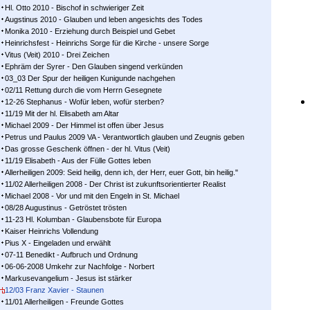
Hl. Otto 2010 - Bischof in schwieriger Zeit
Augstinus 2010 - Glauben und leben angesichts des Todes
Monika 2010 - Erziehung durch Beispiel und Gebet
Heinrichsfest - Heinrichs Sorge für die Kirche - unsere Sorge
Vitus (Veit) 2010 - Drei Zeichen
Ephräm der Syrer - Den Glauben singend verkünden
03_03 Der Spur der heiligen Kunigunde nachgehen
02/11 Rettung durch die vom Herrn Gesegnete
12-26 Stephanus - Wofür leben, wofür sterben?
11/19 Mit der hl. Elisabeth am Altar
Michael 2009 - Der Himmel ist offen über Jesus
Petrus und Paulus 2009 VA - Verantwortlich glauben und Zeugnis geben
Das grosse Geschenk öffnen - der hl. Vitus (Veit)
11/19 Elisabeth - Aus der Fülle Gottes leben
Allerheiligen 2009: Seid heilig, denn ich, der Herr, euer Gott, bin heilig."
11/02 Allerheiligen 2008 - Der Christ ist zukunftsorientierter Realist
Michael 2008 - Vor und mit den Engeln in St. Michael
08/28 Augustinus - Getröstet trösten
11-23 Hl. Kolumban - Glaubensbote für Europa
Kaiser Heinrichs Vollendung
Pius X - Eingeladen und erwählt
07-11 Benedikt - Aufbruch und Ordnung
06-06-2008 Umkehr zur Nachfolge - Norbert
Markusevangelium - Jesus ist stärker
12/03 Franz Xavier - Staunen
11/01 Allerheiligen - Freunde Gottes