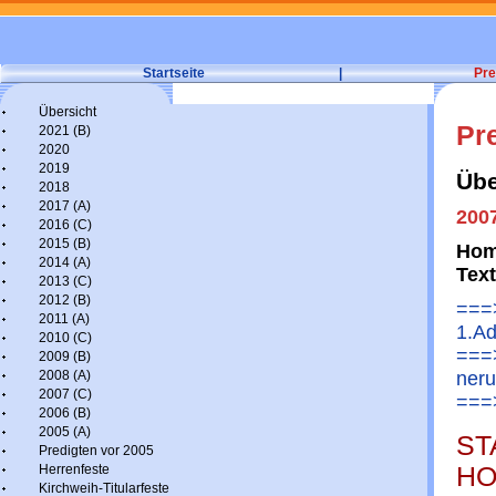
Startseite
|
Pre
Übersicht
Pr
2021 (B)
2020
2019
Übe
2018
2017 (A)
2007
2016 (C)
2015 (B)
Homi
2014 (A)
Tex
2013 (C)
2012 (B)
===>
2011 (A)
1.A
2010 (C)
===>
2009 (B)
2008 (A)
neru
2007 (C)
===>
2006 (B)
2005 (A)
ST
Predigten vor 2005
Herrenfeste
HO
Kirchweih-Titularfeste