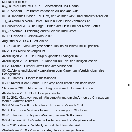
Menschen dienen
06_29 Peter und Paul 2014 - Schwachheit und Gnade
01-22 Vinzenz - Im Kampf ver­las­sen wir uns auf Gott
01-31 Johannes Bosco - Zu Gott, der Wunder wirkt, unaufhörlich schreien
10_24 Antonius Maria Claret - Allein auf die Liebe kommt es an
09/29/Michael 2013 Die Engel - Boten des Heils und der Nähe Gottes
08_27 Monika - Erziehung durch Beispiel und Gebet
07-13 Heinrich II Gemeinwohl 2013
Augustinus 2013 AH Gott lobend
11-22 Cäcilia - Von Gott geschaffen, um ihn zu loben und zu preisen
04-25 Das Markusevangelium
Allerheiligen 2013 - Die Heiligen, gelebtes Evangelium
Allerheiligen 2012 Hetzles - Zukunft für alle, die sich heiligen lassen
09-29 Michael -Diener Gottes und der Menschen
08_01 Alfons und Ligouri - Umkehren vom Klagen zum Verkündigen des
Evangeliums
07-03 Thomas - Finger in die Wunden
06-13 Antonius von Padua - Der Weg nach unten führt nach oben
Stephanus 2011 - Menschwerdung heisst auch Ja zum Sterben
Allerheiligen 2011 - Nach Heiligkeit streben
08-11-2011 Klara von Assisi - Absolute Armut, um die Armen zu Christus zu
ziehen. (Mutter Teresa)
07/06 Maria Goretti - Ich gehöre als ganzer Mensch Gott
07-30 Die ersten Märtyrer Roms - Erprobung des Glaubens
01-28 Thomas von Aquin - Weisheit, die von Gott kommt
07/04 Irenäus 2011 - Weder in Erstarrung noch in Angst versinken
Vitus 2011 - Vitus - Die Märtyrer und der Hass der Welt
Allerheiligen 2010 - Zukunft für alle, die sich heiligen lassen