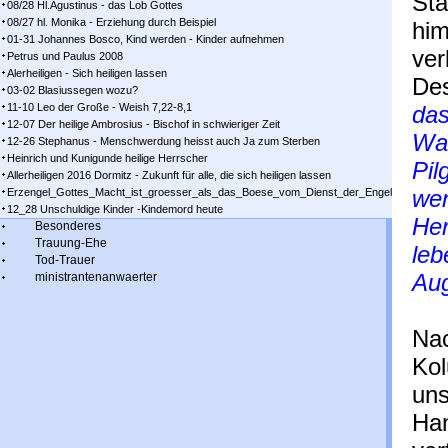
St
08/28 Hl.Agustinus - das Lob Gottes
08/27 hl. Monika - Erziehung durch Beispiel
him
01-31 Johannes Bosco, Kind werden - Kinder aufnehmen
ver
Petrus und Paulus 2008
Alerheiligen - Sich heiligen lassen
Des
03-02 Blasiussegen wozu?
11-10 Leo der Große - Weish 7,22-8,1
das
12-07 Der heilige Ambrosius - Bischof in schwieriger Zeit
Wan
12-26 Stephanus - Menschwerdung heisst auch Ja zum Sterben
Heinrich und Kunigunde heilige Herrscher
Pil
Allerheiligen 2016 Dormitz - Zukunft für alle, die sich heiligen lassen
wen
Erzengel_Gottes_Macht_ist_groesser_als_das_Boese_vom_Dienst_der_Engel
12_28 Unschuldige Kinder -Kindemord heute
Her
Besonderes
Trauung-Ehe
leb
Tod-Trauer
Aug
ministrantenanwaerter
Nac
Kol
uns
Han