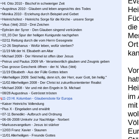
Eva
Hl. Otto 2010 - Bischof in schwieriger Zeit
Hei
Augstinus 2010 - Glauben und leben angesichts des Todes
Monika 2010 - Erziehung durch Beispiel und Gebet
Füc
Heinrichsfest - Heinrichs Sorge für die Kirche - unsere Sorge
Vitus (Veit) 2010 - Drei Zeichen
die
Ephräm der Syrer - Den Glauben singend verkünden
Men
03_03 Der Spur der heiligen Kunigunde nachgehen
02/11 Rettung durch die vom Herrn Gesegnete
Ort
12-26 Stephanus - Wofür leben, wofür sterben?
kan
11/19 Mit der hl. Elisabeth am Altar
Michael 2009 - Der Himmel ist offen über Jesus
Petrus und Paulus 2009 VA - Verantwortlich glauben und Zeugnis geben
Das grosse Geschenk öffnen - der hl. Vitus (Veit)
Von
11/19 Elisabeth - Aus der Fülle Gottes leben
hat
Allerheiligen 2009: Seid heilig, denn ich, der Herr, euer Gott, bin heilig."
11/02 Allerheiligen 2008 - Der Christ ist zukunftsorientierter Realist
Hei
Michael 2008 - Vor und mit den Engeln in St. Michael
08/28 Augustinus - Getröstet trösten
im 
11-23 Hl. Kolumban - Glaubensbote für Europa
mit
Kaiser Heinrichs Vollendung
Pius X - Eingeladen und erwählt
wol
07-11 Benedikt - Aufbruch und Ordnung
06-06-2008 Umkehr zur Nachfolge - Norbert
Völ
Markusevangelium - Jesus ist stärker
Eur
12/03 Franz Xavier - Staunen
11/01 Allerheiligen - Freunde Gottes