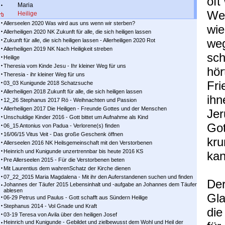
oft
Maria
Weg
Heilige
Allerseelen 2020 Was wird aus uns wenn wir sterben?
wi
Allerheiligen 2020 NK Zukunft für alle, die sich heiligen lassen
weg
Zukunft für alle, die sich heiligen lassen - Allerheiligen 2020 Rot
Allerheiligen 2019 NK Nach Heiligkeit streben
sch
Heilige
Theresia vom Kinde Jesu - Ihr kleiner Weg für uns
hör
Theresia - ihr kleiner Weg für uns
Fri
03_03 Kunigunde 2018 Schatzsuche
Allerheiligen 2018 Zukunft für alle, die sich heiligen lassen
ihn
12_26 Stephanus 2017 Rö - Weihnachten und Passion
Allerheiligen 2017 Die Heiligen - Freunde Gottes und der Menschen
Jer
Unschuldige Kinder 2016 - Gott bittet um Aufnahme als Kind
Got
06_15 Antonius von Padua - Verlorene(s) finden
16/06/15 Vitus Veit - Das große Geschenk öffnen
kru
Allerseelen 2016 NK Heilsgemeinschaft mit den Verstorbenen
Heinrich und Kunigunde unzertrennbar bis heute 2016 KS
kan
Pre Allerseelen 2015 - Für die Verstorbenen beten
Mit Laurentius dem wahrenSchatz der Kirche dienen
07_22_2015 Maria Magdalena - Mit ihr den Auferstandenen suchen und finden
Der
Johannes der Täufer 2015 Lebensinhalt und -aufgabe an Johannes dem Täufer
ablesen
Gl
06-29 Petrus und Paulus - Gott schafft aus Sündern Heilige
Stephanus 2014 - Vol Gnade und Kraft
die
03-19 Teresa von Avila über den heiligen Josef
Heinrich und Kunigunde - Gebildet und zielbewusst dem Wohl und Heil der