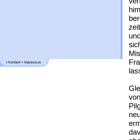
ver
him
ber
zei
und
sic
Mis
Fra
las
Gle
von
Pil
neu
erm
dav