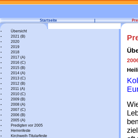
Startseite
|
Pre
Übersicht
Pr
2021 (B)
2020
2019
Übe
2018
2017 (A)
200
2016 (C)
2015 (B)
Heil
2014 (A)
2013 (C)
Ko
2012 (B)
Eu
2011 (A)
2010 (C)
2009 (B)
Wie
2008 (A)
2007 (C)
Leb
2006 (B)
bem
2005 (A)
Predigten vor 2005
zie
Herrenfeste
Kirchweih-Titularfeste