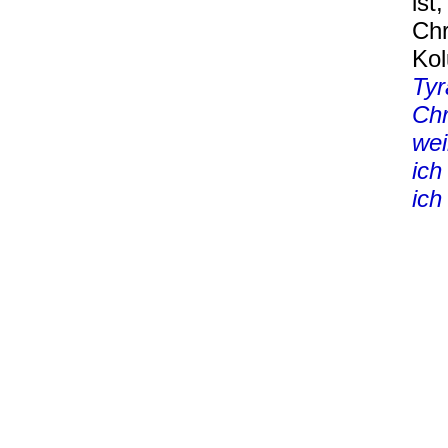
ist
Chr
Ko
Tyr
Chr
wei
ich
ich