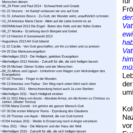
für
Menschen dienen
06_29 Peter und Paul 2014 - Schwachheit und Gnade
Frö
01-22 Vinzenz - Im Kampf ver­las­sen wir uns auf Gott
den
01-31 Johannes Bosco - Zu Gott, der Wunder wirkt, unaufhörlich schreien
10_24 Antonius Maria Claret - Allein auf die Liebe kommt es an
Vat
09/29/Michael 2013 Die Engel - Boten des Heils und der Nähe Gottes
08_27 Monika - Erziehung durch Beispiel und Gebet
ewi
07-13 Heinrich II Gemeinwohl 2013
hab
Augustinus 2013 AH Gott lobend
11-22 Cäcilia - Von Gott geschaffen, um ihn zu loben und zu preisen
Vat
04-25 Das Markusevangelium
Allerheiligen 2013 - Die Heiligen, gelebtes Evangelium
him
Allerheiligen 2012 Hetzles - Zukunft für alle, die sich heiligen lassen
mü
09-29 Michael -Diener Gottes und der Menschen
08_01 Alfons und Ligouri - Umkehren vom Klagen zum Verkündigen des
Leb
Evangeliums
07-03 Thomas - Finger in die Wunden
der
06-13 Antonius von Padua - Der Weg nach unten führt nach oben
Stephanus 2011 - Menschwerdung heisst auch Ja zum Sterben
umh
Allerheiligen 2011 - Nach Heiligkeit streben
08-11-2011 Klara von Assisi - Absolute Armut, um die Armen zu Christus zu
ziehen. (Mutter Teresa)
07/06 Maria Goretti - Ich gehöre als ganzer Mensch Gott
Kol
07-30 Die ersten Märtyrer Roms - Erprobung des Glaubens
Naz
01-28 Thomas von Aquin - Weisheit, die von Gott kommt
07/04 Irenäus 2011 - Weder in Erstarrung noch in Angst versinken
vor
Vitus 2011 - Vitus - Die Märtyrer und der Hass der Welt
Allerheiligen 2010 - Zukunft für alle, die sich heiligen lassen