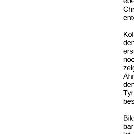
ebe
Chr
en
Kol
den
ers
no
zei
Ähn
den
Tyr
bes
Bil
bar