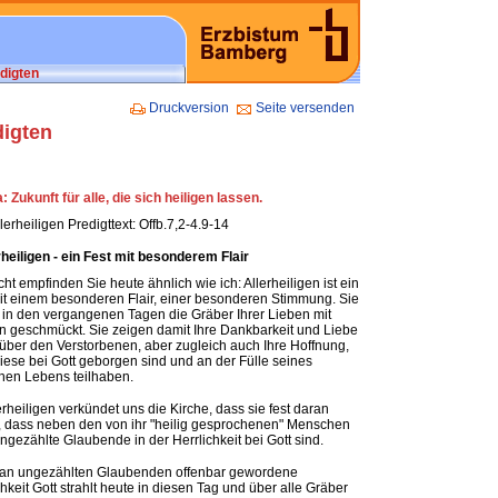
digten
Druckversion
Seite versenden
digten
 Zukunft für alle, die sich heiligen lassen.
llerheiligen Predigttext: Offb.7,2-4.9-14
rheiligen - ein Fest mit besonderem Flair
icht empfinden Sie heute ähnlich wie ich: Allerheiligen ist ein
it einem besonderen Flair, einer besonderen Stimmung. Sie
in den vergangenen Tagen die Gräber Ihrer Lieben mit
 geschmückt. Sie zeigen damit Ihre Dankbarkeit und Liebe
ber den Verstorbenen, aber zugleich auch Ihre Hoffnung,
iese bei Gott geborgen sind und an der Fülle seines
chen Lebens teilhaben.
erheiligen verkündet uns die Kirche, dass sie fest daran
, dass neben den von ihr "heilig gesprochenen" Menschen
ungezählte Glaubende in der Herrlichkeit bei Gott sind.
 an ungezählten Glaubenden offenbar gewordene
chkeit Gott strahlt heute in diesen Tag und über alle Gräber