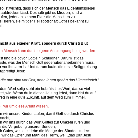
so ist wichtig, dass sich der Mensch das Eigentumssiegel
 aufdrücken lässt. Deshalb gibt es Mission, sind wir
ufen, jeder an seinem Platz die Menschen zu
lisieren, sie mit der Heilsbotschaft Gottes bekannt zu
n.
 nicht aus eigener Kraft, sondern durch Christi Blut
in Mensch kann durch eigene Anstrengung heilig werden.
ist und bleibt vor Gott ein Schuldner. Darum ist das
gste, was der Mensch Gott gegenüber anerkennen muss,
r vor ihm arm ist. Und darum lautet die erste Seligpreisung
rgpredigt Jesu:
, die arm sind vor Gott, denn ihnen gehört das Himmelreich.
"
 dem Wort selig steht ein hebräisches Wort, das so viel
et, wie: Wenn du in dieser Haltung lebst, dann bist du auf
g in eine gute Zukunft, auf dem Weg zum Himmel.
il wir um diese Armut wissen,
en wir unsere Kinder taufen, damit Gott sie durch Christus
 macht;
en wir uns durch das Wort Gottes zur Umkehr rufen und
n die Vergebung unserer Sünden;
wir Gutes, weil die Liebe die Menge der Sünden zudeckt.
rn wir das Opfer und Mahl des Herrn, weil „das Blut Jesu