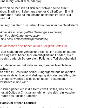
 uns reinigt von aller Sünde."[4]
anzipierte Mensch tut sich sehr schwer, seine Armut
ben. Er will sich lieber aus eigener Kraft erlösen. Er will
wahrhaben, dass für ihn jemand gestorben ist, sein Blut
sen hat.
er sagt der Herr zum Seher Johannes über die Geretteten?
nd die, die aus der großen Bedrängnis kommen;
aben ihre Gewänder gewaschen
 Blut des Lammes weiß gemacht.
"[5]
ne Menschen also haben an der Seligkeit Gottes teil,
in den Stunden der Versuchung sich an ihn gehalten haben;
sich eingesetzt haben für Gerechtigkeit und Frieden, auch
ie sich dadurch Scherereien, Folter und Tod eingehandelt
;
auch dann lauter und wahr waren, wenn es Nachteile mit
rachte;
sich offen zu Jesus und seiner Jüngergemeinde bekannten
enn sie dafür Spott und Verfolgung sich einhandelten; die
uch dann, wenn sie alles getan hatten, bekannten:
ze Knechte sind wir."
nschen gehen ein in die Herrlichkeit Gottes, welche die
ngstat Gottes in Christus annehmen, die sich rein waschen
 durch das Blut des Lammes.
bruch zum großen Lobpreis