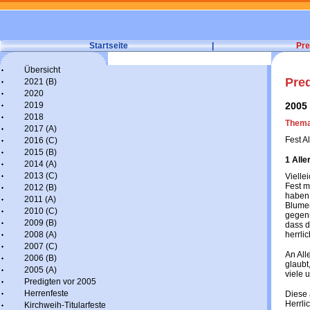
Startseite
|
Pre
Übersicht
Pre
2021 (B)
2020
2019
2005
2018
Thema:
2017 (A)
Fest A
2016 (C)
2015 (B)
1 Alle
2014 (A)
2013 (C)
Vielle
Fest m
2012 (B)
haben 
2011 (A)
Blumen
2010 (C)
gegenü
2009 (B)
dass d
2008 (A)
herrli
2007 (C)
An All
2006 (B)
glaubt
2005 (A)
viele 
Predigten vor 2005
Herrenfeste
Diese
Herrli
Kirchweih-Titularfeste