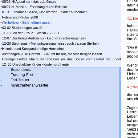
Die Se
08/28 Hl.Agustinus - das Lob Gottes
darin 
08/27 hl. Monika - Erziehung durch Beispiel
einsti
01-31 Johannes Bosco, Kind werden - Kinder aufnehmen
Petrus und Paulus 2008
4.1 De
Alerheiligen - Sich heiligen lassen
haben 
03-02 Blasiussegen wozu?
Hallel
11-10 Leo der Große - Weish 7,22-8,1
sitzen
12-07 Der heilige Ambrosius - Bischof in schwieriger Zeit
ihre A
12-26 Stephanus - Menschwerdung heisst auch Ja zum Sterben
"Die R
Heinrich und Kunigunde heilige Herrscher
der au
Allerheiligen 2016 Dormitz - Zukunft für alle, die sich heiligen lassen
und v
Erzengel_Gottes_Macht_ist_groesser_als_das_Boese_vom_Dienst_der_Engel
12_28 Unschuldige Kinder -Kindemord heute
Wer di
Besonderes
des To
Liebe 
Trauung-Ehe
Lebens
Tod-Trauer
ministrantenanwaerter
4.2 We
der En
uns ei
Zuglei
Herrn 
Lebens
hat un
ausger
"Jetzt
nicht 