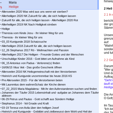
hinweg
Maria
Heilige
2 Heil
Allerseelen 2020 Was wird aus uns wenn wir sterben?
2.1 In
Allerheiligen 2020 NK Zukunft für alle, die sich heiligen lassen
Zukunft für alle, die sich heiligen lassen - Allerheiligen 2020 Rot
berich
der gr
Allerheiligen 2019 NK Nach Heiligkeit streben
Stämme
Heilige
Theresia vom Kinde Jesu - Ihr kleiner Weg für uns
Unsere
Theresia - ihr kleiner Weg für uns
grenze
03_03 Kunigunde 2018 Schatzsuche
auf:
"Wahrha
Allerheiligen 2018 Zukunft für alle, die sich heiligen lassen
sonder
12_26 Stephanus 2017 Rö - Weihnachten und Passion
und tu
Allerheiligen 2017 Die Heiligen - Freunde Gottes und der Menschen
Unschuldige Kinder 2016 - Gott bittet um Aufnahme als Kind
2.2 Ge
06_15 Antonius von Padua - Verlorene(s) finden
Darum 
16/06/15 Vitus Veit - Das große Geschenk öffnen
"Wer g
Allerseelen 2016 NK Heilsgemeinschaft mit den Verstorbenen
Und da
Heinrich und Kunigunde unzertrennbar bis heute 2016 KS
Auftra
"Geht 
Pre Allerseelen 2015 - Für die Verstorbenen beten
tauft 
Mit Laurentius dem wahrenSchatz der Kirche dienen
Heilig
07_22_2015 Maria Magdalena - Mit ihr den Auferstandenen suchen und finden
Johannes der Täufer 2015 Lebensinhalt und -aufgabe an Johannes dem Täufer
Die An
ablesen
O Gott
06-29 Petrus und Paulus - Gott schafft aus Sündern Heilige
Stephanus 2014 - Vol Gnade und Kraft
Im Tau
03-19 Teresa von Avila über den heiligen Josef
"Ich b
Heinrich und Kunigunde - Gebildet und zielbewusst dem Wohl und Heil der
das Si