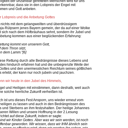
ligkeit der unzählbar geretteten Menschen wird für uns
erkennbar, dass sie in den Lobpreis der Engel mit
mmen und Gott anbeten.
r Lobpreis und die Anbetung Gottes
nichts mit dem gelangweilten und überdrüssigem
uja-Rülpsern jenes Bayern gemein, der da auf einer Wolke
d sich nach dem Höfbräuhaus sehnt, sondern ihr Jubel und
nbetung kommen aus einer beglückenden Erfahrung:
ettung kommt von unserem Gott,
f dem Thron sitzt,
on dem Lamm."[6]
ese Rettung durch alle Bedrängnisse dieses Lebens und
des hindurch erfahren hat und die unbegrenzte Weite der
Gottes und den unermesslichen Reichtum seines göttlichen
 erlebt, der kann nur noch jubeln und jauchzen.
nn wir heute in den Jubel des Himmels,
gel und Heiligen mit einstimmen, dann deshalb, weil auch
ne solche herrliche Zukunft verheißen ist.
ch ist uns dieses Fest Ansporn, uns wieder erneut vom
heiligen zu lassen und auch in den Bedrängnissen des
 und Sterbens an ihm festzuhalten. Der heilige Johannes
seren Willen und unsere Hoffnung in der 2.Lesung
ichtet auf diese Zukunft, indem er sagte:
 sind wir Kinder Gottes. Aber was wir sein werden, ist noch
offenbar geworden. Wir wissen, dass wir IHM ähnlich sein