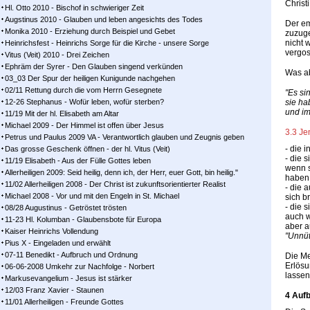
Christi
Hl. Otto 2010 - Bischof in schwieriger Zeit
Augstinus 2010 - Glauben und leben angesichts des Todes
Der em
Monika 2010 - Erziehung durch Beispiel und Gebet
zuzuge
nicht 
Heinrichsfest - Heinrichs Sorge für die Kirche - unsere Sorge
vergos
Vitus (Veit) 2010 - Drei Zeichen
Ephräm der Syrer - Den Glauben singend verkünden
Was ab
03_03 Der Spur der heiligen Kunigunde nachgehen
02/11 Rettung durch die vom Herrn Gesegnete
"Es si
12-26 Stephanus - Wofür leben, wofür sterben?
sie h
und im
11/19 Mit der hl. Elisabeth am Altar
Michael 2009 - Der Himmel ist offen über Jesus
3.3 Je
Petrus und Paulus 2009 VA - Verantwortlich glauben und Zeugnis geben
- die 
Das grosse Geschenk öffnen - der hl. Vitus (Veit)
- die 
11/19 Elisabeth - Aus der Fülle Gottes leben
wenn s
Allerheiligen 2009: Seid heilig, denn ich, der Herr, euer Gott, bin heilig."
haben
11/02 Allerheiligen 2008 - Der Christ ist zukunftsorientierter Realist
- die 
Michael 2008 - Vor und mit den Engeln in St. Michael
sich b
- die 
08/28 Augustinus - Getröstet trösten
auch w
11-23 Hl. Kolumban - Glaubensbote für Europa
aber a
Kaiser Heinrichs Vollendung
"Unnüt
Pius X - Eingeladen und erwählt
07-11 Benedikt - Aufbruch und Ordnung
Die Me
Erlösu
06-06-2008 Umkehr zur Nachfolge - Norbert
lassen
Markusevangelium - Jesus ist stärker
12/03 Franz Xavier - Staunen
4 Auf
11/01 Allerheiligen - Freunde Gottes