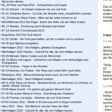
Menschen dienen
06_29 Peter und Paul 2014 - Schwachheit und Gnade
Das al
01-22 Vinzenz - Im Kampf ver­las­sen wir uns auf Gott
Gottes
01-31 Johannes Bosco - Zu Gott, der Wunder wirkt, unaufhörlich schreien
aufger
evange
10_24 Antonius Maria Claret - Allein auf die Liebe kommt es an
mache
09/29/Michael 2013 Die Engel - Boten des Heils und der Nähe Gottes
08_27 Monika - Erziehung durch Beispiel und Gebet
07-13 Heinrich II Gemeinwohl 2013
Augustinus 2013 AH Gott lobend
3 Heil
11-22 Cäcilia - Von Gott geschaffen, um ihn zu loben und zu preisen
3.1 Ke
04-25 Das Markusevangelium
Jeder 
Allerheiligen 2013 - Die Heiligen, gelebtes Evangelium
Wichti
Allerheiligen 2012 Hetzles - Zukunft für alle, die sich heiligen lassen
dass e
09-29 Michael -Diener Gottes und der Menschen
der Be
08_01 Alfons und Ligouri - Umkehren vom Klagen zum Verkündigen des
Evangeliums
"Selig
07-03 Thomas - Finger in die Wunden
[3]
06-13 Antonius von Padua - Der Weg nach unten führt nach oben
Hinter
Stephanus 2011 - Menschwerdung heisst auch Ja zum Sterben
bedeut
dem We
Allerheiligen 2011 - Nach Heiligkeit streben
08-11-2011 Klara von Assisi - Absolute Armut, um die Armen zu Christus zu
ziehen. (Mutter Teresa)
3.2 We
07/06 Maria Goretti - Ich gehöre als ganzer Mensch Gott
- lass
07-30 Die ersten Märtyrer Roms - Erprobung des Glaubens
heilig
01-28 Thomas von Aquin - Weisheit, die von Gott kommt
- lass
07/04 Irenäus 2011 - Weder in Erstarrung noch in Angst versinken
suche
- tun 
Vitus 2011 - Vitus - Die Märtyrer und der Hass der Welt
- feie
Allerheiligen 2010 - Zukunft für alle, die sich heiligen lassen