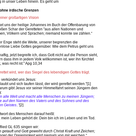
 in unser Leben hinein. Es geht um
 ohne irdische Grenzen
 einer großartigen Vision
tet uns der heilige Johannes im Buch der Offenbarung von
oßen Schar der Geretteten "aus allen Nationen und
n, Völkern und Sprachen; niemand konnte sie zählen.“
r Enge steht die Weite, unserer begrenzten die
nlose Liebe Gottes gegenüber. Wie dem Petrus geht uns
ftig, jetzt begreife ich, dass Gott nicht auf die Person sieht,
n dass ihm in jedem Volk willkommen ist, wer ihn fürchtet
t, was recht ist." Apg 10,34
rettet wird, wer das Siegel des lebendigen Gottes trägt.
verkündet uns Jesus:
laubt und sich taufen lässt, der wird gerettet werden."[1]
rum gibt Jesus vor seiner Himmelfahrt seinen Jüngern den
g:
in alle Welt und macht alle Menschen zu meinen Jüngern;
sie auf den Namen des Vaters und des Sohnes und des
en Geistes.."
[2]
twort des Menschen darauf heißt:
, mein Leben gehört dir. Dein bin ich im Leben und im Tod.
flied GL 635 singen wir:
in getauft und Gott geweiht durch Christi Kraft und Zeichen;
egel der Dreieinigkeit wird niemals von mir weichen.“