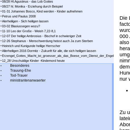
08/28 Hl.Agustinus - das Lob Gottes
08/27 hl. Monika - Erziehung durch Beispiel
01-31 Johannes Bosco, Kind werden - Kinder aufnehmen
Petrus und Paulus 2008
Die 
Alerheiligen - Sich heiligen lassen
fact
03-02 Blasiussegen wozu?
wurd
11-10 Leo der Große - Weish 7,22-8,1
000 
12-07 Der heilige Ambrosius - Bischof in schwieriger Zeit
12-26 Stephanus - Menschwerdung heisst auch Ja zum Sterben
also
Heinrich und Kunigunde heilige Herrscher
her
Allerheiligen 2016 Dormitz - Zukunft für alle, die sich heiligen lassen
umge
Erzengel_Gottes_Macht_ist_groesser_als_das_Boese_vom_Dienst_der_Engel
nimm
12_28 Unschuldige Kinder -Kindemord heute
Besonderes
demo
Trauung-Ehe
Hund
Tod-Trauer
nur 
ministrantenanwaerter
Zu u
late
Abor