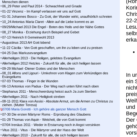
(Röm
Menschen dienen
06_29 Peter und Paul 2014 - Schwachheit und Gnade
Kori
01-22 Vinzenz - Im Kampf ver­las­sen wir uns auf Gott
Chri
01-31 Johannes Bosco - Zu Gott, der Wunder wirkt, unaufhörlich schreien
22-2
10_24 Antonius Maria Claret - Allein auf die Liebe kommt es an
Lesu
09/29/Michael 2013 Die Engel - Boten des Heils und der Nähe Gottes
08_27 Monika - Erziehung durch Beispiel und Gebet
selb
07-13 Heinrich II Gemeinwohl 2013
erka
Augustinus 2013 AH Gott lobend
11-22 Cäcilia - Von Gott geschaffen, um ihn zu loben und zu preisen
04-25 Das Markusevangelium
Allerheiligen 2013 - Die Heiligen, gelebtes Evangelium
Allerheiligen 2012 Hetzles - Zukunft für alle, die sich heiligen lassen
09-29 Michael -Diener Gottes und der Menschen
08_01 Alfons und Ligouri - Umkehren vom Klagen zum Verkündigen des
In u
Evangeliums
ein 
07-03 Thomas - Finger in die Wunden
06-13 Antonius von Padua - Der Weg nach unten führt nach oben
nich
Stephanus 2011 - Menschwerdung heisst auch Ja zum Sterben
prei
Allerheiligen 2011 - Nach Heiligkeit streben
Weih
08-11-2011 Klara von Assisi - Absolute Armut, um die Armen zu Christus zu
ziehen. (Mutter Teresa)
und 
07/06 Maria Goretti - Ich gehöre als ganzer Mensch Gott
Beg
07-30 Die ersten Märtyrer Roms - Erprobung des Glaubens
Der 
01-28 Thomas von Aquin - Weisheit, die von Gott kommt
07/04 Irenäus 2011 - Weder in Erstarrung noch in Angst versinken
gehö
Vitus 2011 - Vitus - Die Märtyrer und der Hass der Welt
vors
Allerheiligen 2010 - Zukunft für alle, die sich heiligen lassen