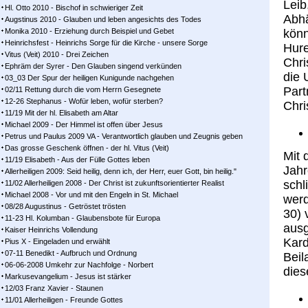
Leib
Hl. Otto 2010 - Bischof in schwieriger Zeit
Abhä
Augstinus 2010 - Glauben und leben angesichts des Todes
Monika 2010 - Erziehung durch Beispiel und Gebet
könn
Heinrichsfest - Heinrichs Sorge für die Kirche - unsere Sorge
Hure
Vitus (Veit) 2010 - Drei Zeichen
Chri
Ephräm der Syrer - Den Glauben singend verkünden
die 
03_03 Der Spur der heiligen Kunigunde nachgehen
Part
02/11 Rettung durch die vom Herrn Gesegnete
12-26 Stephanus - Wofür leben, wofür sterben?
Chri
11/19 Mit der hl. Elisabeth am Altar
Michael 2009 - Der Himmel ist offen über Jesus
Petrus und Paulus 2009 VA - Verantwortlich glauben und Zeugnis geben
Das grosse Geschenk öffnen - der hl. Vitus (Veit)
Mit 
11/19 Elisabeth - Aus der Fülle Gottes leben
Jahr
Allerheiligen 2009: Seid heilig, denn ich, der Herr, euer Gott, bin heilig."
schl
11/02 Allerheiligen 2008 - Der Christ ist zukunftsorientierter Realist
Michael 2008 - Vor und mit den Engeln in St. Michael
werd
08/28 Augustinus - Getröstet trösten
30) 
11-23 Hl. Kolumban - Glaubensbote für Europa
ausg
Kaiser Heinrichs Vollendung
Kard
Pius X - Eingeladen und erwählt
07-11 Benedikt - Aufbruch und Ordnung
Beil
06-06-2008 Umkehr zur Nachfolge - Norbert
dies
Markusevangelium - Jesus ist stärker
12/03 Franz Xavier - Staunen
11/01 Allerheiligen - Freunde Gottes