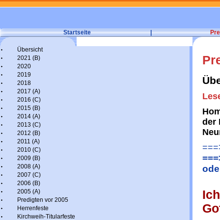
Startseite
|
Pre
Übersicht
Pr
2021 (B)
2020
2019
Übe
2018
2017 (A)
Lese
2016 (C)
2015 (B)
Hom
2014 (A)
der 
2013 (C)
Neu
2012 (B)
2011 (A)
===>
2010 (C)
===
2009 (B)
2008 (A)
ode
2007 (C)
2006 (B)
2005 (A)
Ic
Predigten vor 2005
Got
Herrenfeste
Kirchweih-Titularfeste