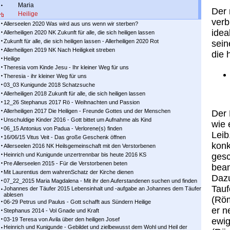
Maria
Der 
Heilige
verb
Allerseelen 2020 Was wird aus uns wenn wir sterben?
idea
Allerheiligen 2020 NK Zukunft für alle, die sich heiligen lassen
Zukunft für alle, die sich heiligen lassen - Allerheiligen 2020 Rot
sein
Allerheiligen 2019 NK Nach Heiligkeit streben
die 
Heilige
Theresia vom Kinde Jesu - Ihr kleiner Weg für uns
Theresia - ihr kleiner Weg für uns
03_03 Kunigunde 2018 Schatzsuche
Allerheiligen 2018 Zukunft für alle, die sich heiligen lassen
12_26 Stephanus 2017 Rö - Weihnachten und Passion
Allerheiligen 2017 Die Heiligen - Freunde Gottes und der Menschen
Der 
Unschuldige Kinder 2016 - Gott bittet um Aufnahme als Kind
wie 
06_15 Antonius von Padua - Verlorene(s) finden
Leib
16/06/15 Vitus Veit - Das große Geschenk öffnen
konk
Allerseelen 2016 NK Heilsgemeinschaft mit den Verstorbenen
Heinrich und Kunigunde unzertrennbar bis heute 2016 KS
gesc
Pre Allerseelen 2015 - Für die Verstorbenen beten
bean
Mit Laurentius dem wahrenSchatz der Kirche dienen
Dazu
07_22_2015 Maria Magdalena - Mit ihr den Auferstandenen suchen und finden
Tau
Johannes der Täufer 2015 Lebensinhalt und -aufgabe an Johannes dem Täufer
ablesen
(Röm
06-29 Petrus und Paulus - Gott schafft aus Sündern Heilige
er n
Stephanus 2014 - Vol Gnade und Kraft
03-19 Teresa von Avila über den heiligen Josef
ewig
Heinrich und Kunigunde - Gebildet und zielbewusst dem Wohl und Heil der