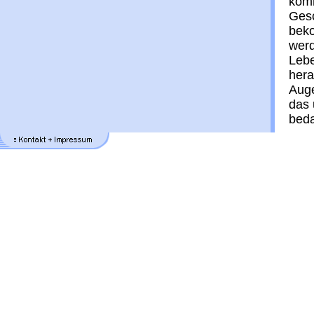
komm
Gesc
beko
werd
Lebe
her
Auge
das 
beda