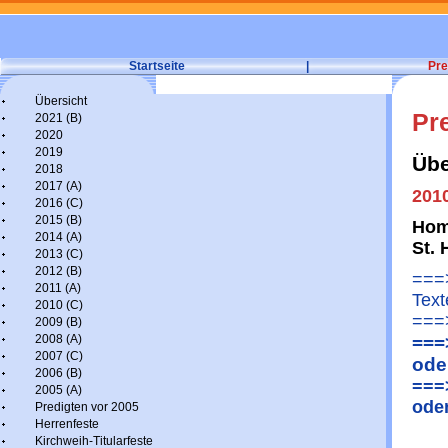
Startseite
|
Pre
Übersicht
Pr
2021 (B)
2020
2019
Übe
2018
2017 (A)
2010
2016 (C)
2015 (B)
Homi
2014 (A)
St. 
2013 (C)
2012 (B)
===>
2011 (A)
Text
2010 (C)
===>
2009 (B)
2008 (A)
===
2007 (C)
ode
2006 (B)
===
2005 (A)
ode
Predigten vor 2005
Herrenfeste
Kirchweih-Titularfeste