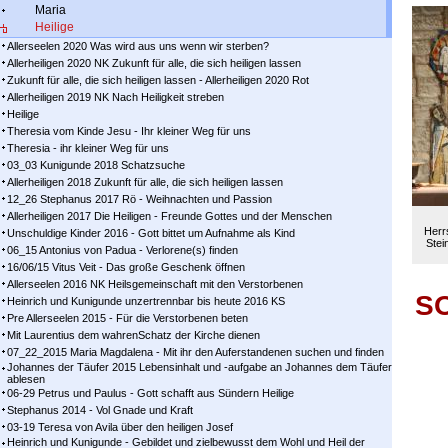
Maria
Heilige
Allerseelen 2020 Was wird aus uns wenn wir sterben?
Allerheiligen 2020 NK Zukunft für alle, die sich heiligen lassen
Zukunft für alle, die sich heiligen lassen - Allerheiligen 2020 Rot
Allerheiligen 2019 NK Nach Heiligkeit streben
Heilige
Theresia vom Kinde Jesu - Ihr kleiner Weg für uns
Theresia - ihr kleiner Weg für uns
03_03 Kunigunde 2018 Schatzsuche
Allerheiligen 2018 Zukunft für alle, die sich heiligen lassen
12_26 Stephanus 2017 Rö - Weihnachten und Passion
Allerheiligen 2017 Die Heiligen - Freunde Gottes und der Menschen
Herrs
Unschuldige Kinder 2016 - Gott bittet um Aufnahme als Kind
Stei
06_15 Antonius von Padua - Verlorene(s) finden
16/06/15 Vitus Veit - Das große Geschenk öffnen
Allerseelen 2016 NK Heilsgemeinschaft mit den Verstorbenen
SO
Heinrich und Kunigunde unzertrennbar bis heute 2016 KS
Pre Allerseelen 2015 - Für die Verstorbenen beten
Mit Laurentius dem wahrenSchatz der Kirche dienen
07_22_2015 Maria Magdalena - Mit ihr den Auferstandenen suchen und finden
Johannes der Täufer 2015 Lebensinhalt und -aufgabe an Johannes dem Täufer
ablesen
06-29 Petrus und Paulus - Gott schafft aus Sündern Heilige
Stephanus 2014 - Vol Gnade und Kraft
03-19 Teresa von Avila über den heiligen Josef
Heinrich und Kunigunde - Gebildet und zielbewusst dem Wohl und Heil der