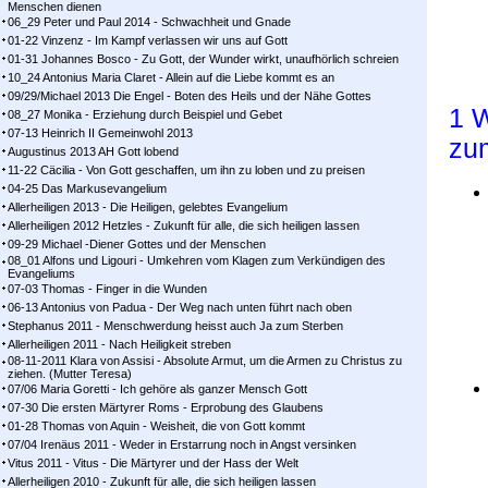
Menschen dienen
06_29 Peter und Paul 2014 - Schwachheit und Gnade
01-22 Vinzenz - Im Kampf ver­las­sen wir uns auf Gott
01-31 Johannes Bosco - Zu Gott, der Wunder wirkt, unaufhörlich schreien
10_24 Antonius Maria Claret - Allein auf die Liebe kommt es an
09/29/Michael 2013 Die Engel - Boten des Heils und der Nähe Gottes
1 W
08_27 Monika - Erziehung durch Beispiel und Gebet
07-13 Heinrich II Gemeinwohl 2013
zu
Augustinus 2013 AH Gott lobend
11-22 Cäcilia - Von Gott geschaffen, um ihn zu loben und zu preisen
04-25 Das Markusevangelium
Allerheiligen 2013 - Die Heiligen, gelebtes Evangelium
Allerheiligen 2012 Hetzles - Zukunft für alle, die sich heiligen lassen
09-29 Michael -Diener Gottes und der Menschen
08_01 Alfons und Ligouri - Umkehren vom Klagen zum Verkündigen des
Evangeliums
07-03 Thomas - Finger in die Wunden
06-13 Antonius von Padua - Der Weg nach unten führt nach oben
Stephanus 2011 - Menschwerdung heisst auch Ja zum Sterben
Allerheiligen 2011 - Nach Heiligkeit streben
08-11-2011 Klara von Assisi - Absolute Armut, um die Armen zu Christus zu
ziehen. (Mutter Teresa)
07/06 Maria Goretti - Ich gehöre als ganzer Mensch Gott
07-30 Die ersten Märtyrer Roms - Erprobung des Glaubens
01-28 Thomas von Aquin - Weisheit, die von Gott kommt
07/04 Irenäus 2011 - Weder in Erstarrung noch in Angst versinken
Vitus 2011 - Vitus - Die Märtyrer und der Hass der Welt
Allerheiligen 2010 - Zukunft für alle, die sich heiligen lassen