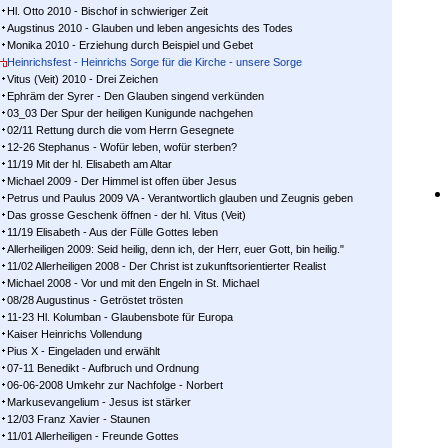
Hl. Otto 2010 - Bischof in schwieriger Zeit
Augstinus 2010 - Glauben und leben angesichts des Todes
Monika 2010 - Erziehung durch Beispiel und Gebet
Heinrichsfest - Heinrichs Sorge für die Kirche - unsere Sorge
Vitus (Veit) 2010 - Drei Zeichen
Ephräm der Syrer - Den Glauben singend verkünden
03_03 Der Spur der heiligen Kunigunde nachgehen
02/11 Rettung durch die vom Herrn Gesegnete
12-26 Stephanus - Wofür leben, wofür sterben?
11/19 Mit der hl. Elisabeth am Altar
Michael 2009 - Der Himmel ist offen über Jesus
Petrus und Paulus 2009 VA - Verantwortlich glauben und Zeugnis geben
Das grosse Geschenk öffnen - der hl. Vitus (Veit)
11/19 Elisabeth - Aus der Fülle Gottes leben
Allerheiligen 2009: Seid heilig, denn ich, der Herr, euer Gott, bin heilig."
11/02 Allerheiligen 2008 - Der Christ ist zukunftsorientierter Realist
Michael 2008 - Vor und mit den Engeln in St. Michael
08/28 Augustinus - Getröstet trösten
11-23 Hl. Kolumban - Glaubensbote für Europa
Kaiser Heinrichs Vollendung
Pius X - Eingeladen und erwählt
07-11 Benedikt - Aufbruch und Ordnung
06-06-2008 Umkehr zur Nachfolge - Norbert
Markusevangelium - Jesus ist stärker
12/03 Franz Xavier - Staunen
11/01 Allerheiligen - Freunde Gottes