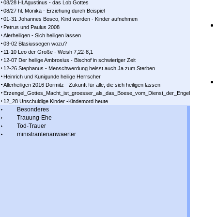
08/28 Hl.Agustinus - das Lob Gottes
08/27 hl. Monika - Erziehung durch Beispiel
01-31 Johannes Bosco, Kind werden - Kinder aufnehmen
Petrus und Paulus 2008
Alerheiligen - Sich heiligen lassen
03-02 Blasiussegen wozu?
11-10 Leo der Große - Weish 7,22-8,1
12-07 Der heilige Ambrosius - Bischof in schwieriger Zeit
12-26 Stephanus - Menschwerdung heisst auch Ja zum Sterben
Heinrich und Kunigunde heilige Herrscher
Allerheiligen 2016 Dormitz - Zukunft für alle, die sich heiligen lassen
Erzengel_Gottes_Macht_ist_groesser_als_das_Boese_vom_Dienst_der_Engel
12_28 Unschuldige Kinder -Kindemord heute
Besonderes
Trauung-Ehe
Tod-Trauer
ministrantenanwaerter