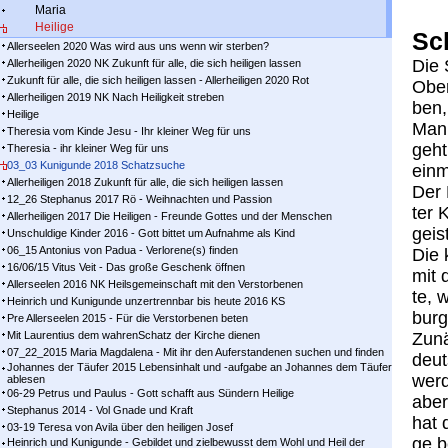
Maria
Heilige
Sch
Allerseelen 2020 Was wird aus uns wenn wir sterben?
Die 
Allerheiligen 2020 NK Zukunft für alle, die sich heiligen lassen
Zukunft für alle, die sich heiligen lassen - Allerheiligen 2020 Rot
Ober
Allerheiligen 2019 NK Nach Heiligkeit streben
ben,
Heilige
Man 
Theresia vom Kinde Jesu - Ihr kleiner Weg für uns
geht
Theresia - ihr kleiner Weg für uns
03_03 Kunigunde 2018 Schatzsuche
ein­m
Allerheiligen 2018 Zukunft für alle, die sich heiligen lassen
Der 
12_26 Stephanus 2017 Rö - Weihnachten und Passion
ter K
Allerheiligen 2017 Die Heiligen - Freunde Gottes und der Menschen
geist
Unschuldige Kinder 2016 - Gott bittet um Aufnahme als Kind
06_15 Antonius von Padua - Verlorene(s) finden
Die 
16/06/15 Vitus Veit - Das große Geschenk öffnen
mit d
Allerseelen 2016 NK Heilsgemeinschaft mit den Verstorbenen
te, 
Heinrich und Kunigunde unzertrennbar bis heute 2016 KS
burg
Pre Allerseelen 2015 - Für die Verstorbenen beten
Mit Laurentius dem wahrenSchatz der Kirche dienen
Zu­n
07_22_2015 Maria Magdalena - Mit ihr den Auferstandenen suchen und finden
deut
Johannes der Täufer 2015 Lebensinhalt und -aufgabe an Johannes dem Täufer
wer­
ablesen
06-29 Petrus und Paulus - Gott schafft aus Sündern Heilige
aber
Stephanus 2014 - Vol Gnade und Kraft
hat 
03-19 Teresa von Avila über den heiligen Josef
ge b
Heinrich und Kunigunde - Gebildet und zielbewusst dem Wohl und Heil der