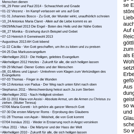
Menschen dienen
se E
06_29 Peter und Paul 2014 - Schwachheit und Gnade
stö­r
01-22 Vinzenz - Im Kampf ver­las­sen wir uns auf Gott
01-31 Johannes Bosco - Zu Gott, der Wunder wirkt, unaufhörlich schreien
Lie­
10_24 Antonius Maria Claret - Allein auf die Liebe kommt es an
auch
09/29/Michael 2013 Die Engel - Boten des Heils und der Nähe Gottes
Auf 
08_27 Monika - Erziehung durch Beispiel und Gebet
Rei­
07-13 Heinrich II Gemeinwohl 2013
Augustinus 2013 AH Gott lobend
gött­
11-22 Cäcilia - Von Gott geschaffen, um ihn zu loben und zu preisen
zum 
04-25 Das Markusevangelium
als E
Allerheiligen 2013 - Die Heiligen, gelebtes Evangelium
Wohl
Allerheiligen 2012 Hetzles - Zukunft für alle, die sich heiligen lassen
setz
09-29 Michael -Diener Gottes und der Menschen
08_01 Alfons und Ligouri - Umkehren vom Klagen zum Verkündigen des
Erbe
Evangeliums
07-03 Thomas - Finger in die Wunden
ge­fö
06-13 Antonius von Padua - Der Weg nach unten führt nach oben
Aus 
Stephanus 2011 - Menschwerdung heisst auch Ja zum Sterben
dung
Allerheiligen 2011 - Nach Heiligkeit streben
geist
08-11-2011 Klara von Assisi - Absolute Armut, um die Armen zu Christus zu
ziehen. (Mutter Teresa)
so w
07/06 Maria Goretti - Ich gehöre als ganzer Mensch Gott
und i
07-30 Die ersten Märtyrer Roms - Erprobung des Glaubens
01-28 Thomas von Aquin - Weisheit, die von Gott kommt
Glau
07/04 Irenäus 2011 - Weder in Erstarrung noch in Angst versinken
schen
Vitus 2011 - Vitus - Die Märtyrer und der Hass der Welt
So wu
Allerheiligen 2010 - Zukunft für alle, die sich heiligen lassen