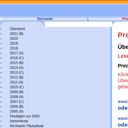
Startseite
|
Pre
Übersicht
Pr
2021 (B)
2020
2019
Übe
2018
2017 (A)
Lese
2016 (C)
2015 (B)
Pre
2014 (A)
2013 (C)
Klic
2012 (B)
Über
2011 (A)
gel
2010 (C)
2009 (B)
2008 (A)
===
2007 (C)
2006 (B)
ode
2005 (A)
Predigten vor 2005
===
Herrenfeste
ode
Kirchweih-Titularfeste