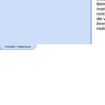
Beim
In­se
rock­
die 
ih­re
Hei­l