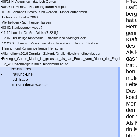
Frie
08/28 Hl.Agustinus - das Lob Gottes
Da­f
08/27 hl. Monika - Erziehung durch Beispiel
01-31 Johannes Bosco, Kind werden - Kinder aufnehmen
berg
Petrus und Paulus 2008
hat 
Alerheiligen - Sich heiligen lassen
Herr
03-02 Blasiussegen wozu?
gen­
11-10 Leo der Große - Weish 7,22-8,1
12-07 Der heilige Ambrosius - Bischof in schwieriger Zeit
Kraf
12-26 Stephanus - Menschwerdung heisst auch Ja zum Sterben
des 
Heinrich und Kunigunde heilige Herrscher
Als 
Allerheiligen 2016 Dormitz - Zukunft für alle, die sich heiligen lassen
das v
Erzengel_Gottes_Macht_ist_groesser_als_das_Boese_vom_Dienst_der_Engel
12_28 Unschuldige Kinder -Kindemord heute
trat
Besonderes
ben 
Trauung-Ehe
mü­t
Tod-Trauer
Le­b
ministrantenanwaerter
Das 
kost
Mens
dem 
der 
Als 
rin 
blie­