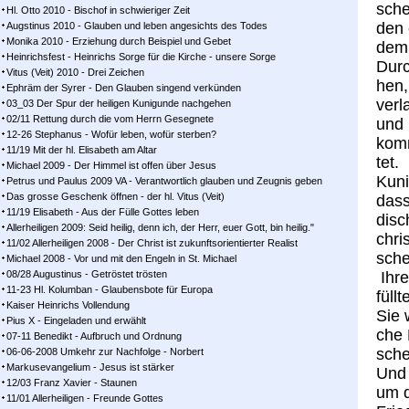
sche
Hl. Otto 2010 - Bischof in schwieriger Zeit
den 
Augstinus 2010 - Glauben und leben angesichts des Todes
Monika 2010 - Erziehung durch Beispiel und Gebet
dem 
Heinrichsfest - Heinrichs Sorge für die Kirche - unsere Sorge
Durc
Vitus (Veit) 2010 - Drei Zeichen
hen,
Ephräm der Syrer - Den Glauben singend verkünden
ver­
03_03 Der Spur der heiligen Kunigunde nachgehen
02/11 Rettung durch die vom Herrn Gesegnete
und i
12-26 Stephanus - Wofür leben, wofür sterben?
komm
11/19 Mit der hl. Elisabeth am Altar
tet.
Michael 2009 - Der Himmel ist offen über Jesus
Ku­n
Petrus und Paulus 2009 VA - Verantwortlich glauben und Zeugnis geben
Das grosse Geschenk öffnen - der hl. Vitus (Veit)
dass 
11/19 Elisabeth - Aus der Fülle Gottes leben
di­s
Allerheiligen 2009: Seid heilig, denn ich, der Herr, euer Gott, bin heilig."
chri
11/02 Allerheiligen 2008 - Der Christ ist zukunftsorientierter Realist
sche
Michael 2008 - Vor und mit den Engeln in St. Michael
08/28 Augustinus - Getröstet trösten
Ihre
11-23 Hl. Kolumban - Glaubensbote für Europa
füll­
Kaiser Heinrichs Vollendung
Sie 
Pius X - Eingeladen und erwählt
che 
07-11 Benedikt - Aufbruch und Ordnung
sche
06-06-2008 Umkehr zur Nachfolge - Norbert
Markusevangelium - Jesus ist stärker
Und 
12/03 Franz Xavier - Staunen
um d
11/01 Allerheiligen - Freunde Gottes