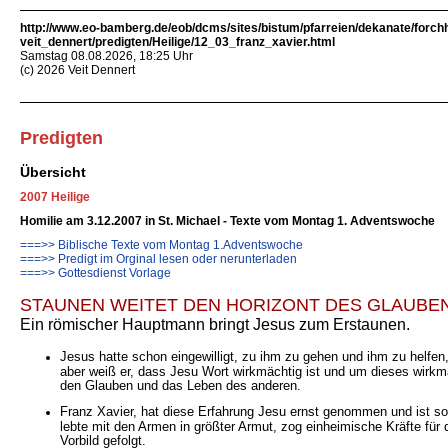
http://www.eo-bamberg.de/eob/dcms/sites/bistum/pfarreien/dekanate/forch
veit_dennert/predigten/Heilige/12_03_franz_xavier.html
Samstag 08.08.2026, 18:25 Uhr
(c) 2026 Veit Dennert
Predigten
Übersicht
2007 Heilige
Homilie am 3.12.2007 in St. Michael - Texte vom Montag 1. Adventswoche
===>> Biblische Texte vom Montag 1.Adventswoche
===>> Predigt im Orginal lesen oder nerunterladen
===>> Gottesdienst Vorlage
STAUNEN WEITET DEN HORIZONT DES GLAUBE
Ein römischer Hauptmann bringt Jesus zum Erstaunen.
Jesus hatte schon eingewilligt, zu ihm zu gehen und ihm zu helfen, 
aber weiß er, dass Jesu Wort wirkmächtig ist und um dieses wirkmä
den Glauben und das Leben des anderen.
Franz Xavier, hat diese Erfahrung Jesu ernst genommen und ist so 
lebte mit den Armen in größter Armut, zog einheimische Kräfte für
Vorbild gefolgt.