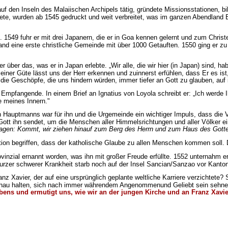
uf den Inseln des Malaiischen Archipels tätig, gründete Missionsstationen, b
tete, wurden ab 1545 gedruckt und weit verbreitet, was im ganzen Abendland B
1549 fuhr er mit drei Japanern, die er in Goa kennen gelernt und zum Christe
nd eine erste christliche Gemeinde mit über 1000 Getauften. 1550 ging er zu
er das, was er in Japan erlebte. „Wir alle, die wir hier (in Japan) sind, habe
ner Güte lässt uns der Herr erkennen und zuinnerst erfühlen, dass Er es is
e Geschöpfe, die uns hindern würden, immer tiefer an Gott zu glauben, auf i
r Empfangende. In einem Brief an Ignatius von Loyola schreibt er: „Ich werd
de meines Innern."
Hauptmanns war für ihn und die Urgemeinde ein wichtiger Impuls, dass die V
ott ihn sendet, um die Menschen aller Himmelsrichtungen und aller Völker 
sagen: Kommt, wir ziehen hinauf zum Berg des Herrn und zum Haus des Gott
mation begriffen, dass der katholische Glaube zu allen Menschen kommen soll
inzial ernannt worden, was ihn mit großer Freude erfüllte. 1552 unternahm er
kurzer schwerer Krankheit starb noch auf der Insel Sancian/Sanzao vor Kanto
Franz Xavier, der auf eine ursprünglich geplante weltliche Karriere verzicht
chau halten, sich nach immer währendem Angenommenund Geliebt sein sehnen.
ubens und ermutigt uns, wie wir an der jungen Kirche und an Franz Xa