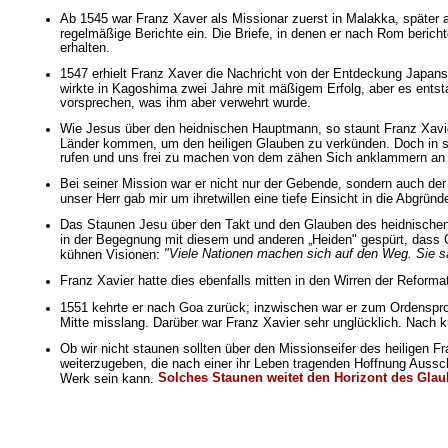
Ab 1545 war Franz Xaver als Missionar zuerst in Malakka, später a
regelmäßige Berichte ein. Die Briefe, in denen er nach Rom berich
erhalten.
1547 erhielt Franz Xaver die Nachricht von der Entdeckung Japans. 
wirkte in Kagoshima zwei Jahre mit mäßigem Erfolg, aber es entsta
vorsprechen, was ihm aber verwehrt wurde.
Wie Jesus über den heidnischen Hauptmann, so staunt Franz Xavier üb
Länder kommen, um den heiligen Glauben zu verkünden. Doch in sei
rufen und uns frei zu machen von dem zähen Sich anklammern an di
Bei seiner Mission war er nicht nur der Gebende, sondern auch de
unser Herr gab mir um ihretwillen eine tiefe Einsicht in die Abgrün
Das Staunen Jesu über den Takt und den Glauben des heidnischen 
in der Begegnung mit diesem und anderen „Heiden" gespürt, dass G
"Viele Nationen machen sich auf den Weg. Sie 
kühnen Visionen:
Franz Xavier hatte dies ebenfalls mitten in den Wirren der Refor
1551 kehrte er nach Goa zurück; inzwischen war er zum Ordensprov
Mitte misslang. Darüber war Franz Xavier sehr unglücklich. Nach 
Ob wir nicht staunen sollten über den Missionseifer des heiligen 
weiterzugeben, die nach einer ihr Leben tragenden Hoffnung Auss
Solches Staunen weitet den Horizont des Gla
Werk sein kann.