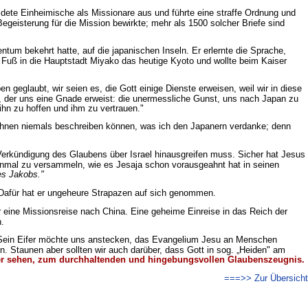
ildete Einheimische als Missionare aus und führte eine straffe Ordnung und
egeisterung für die Mission bewirkte; mehr als 1500 solcher Briefe sind
ntum bekehrt hatte, auf die japanischen Inseln. Er erlernte die Sprache,
 Fuß in die Hauptstadt Miyako das heutige Kyoto und wollte beim Kaiser
n geglaubt, wir seien es, die Gott einige Dienste erweisen, weil wir in diese
t, der uns eine Gnade erweist: die unermessliche Gunst, uns nach Japan zu
hn zu hoffen und ihm zu vertrauen."
e Ihnen niemals beschreiben können, was ich den Japanern verdanke; denn
erkündigung des Glaubens über Israel hinausgreifen muss. Sicher hat Jesus
einmal zu versammeln, wie es Jesaja schon vorausgeahnt hat in seinen
es Jakobs."
. Dafür hat er ungeheure Strapazen auf sich genommen.
 eine Missionsreise nach China. Eine geheime Einreise in das Reich der
n.
ete? Sein Eifer möchte uns anstecken, das Evangelium Jesu an Menschen
 Staunen aber sollten wir auch darüber, dass Gott in sog. „Heiden" am
vier sehen, zum durchhaltenden und hingebungsvollen Glaubenszeugnis.
===>> Zur Übersicht