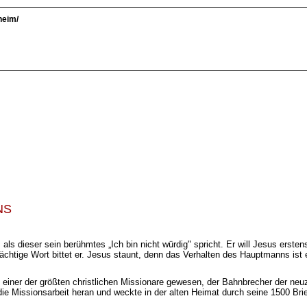
heim/
NS
als dieser sein berühmtes „Ich bin nicht würdig" spricht. Er will Jesus erste
chtige Wort bittet er. Jesus staunt, denn das Verhalten des Hauptmanns ist 
einer der größten christlichen Missionare gewesen, der Bahnbrecher der neuz
 die Missionsarbeit heran und weckte in der alten Heimat durch seine 1500 B