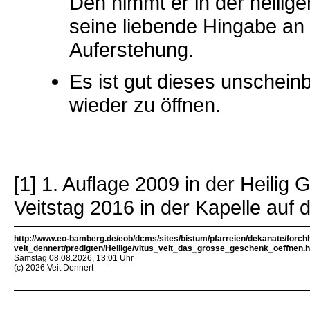
Den nimmt er in der heilige
seine liebende Hingabe an 
Auferstehung.
Es ist gut dieses unschei
wieder zu öffnen.
[1] 1. Auflage 2009 in der Heilig
Veitstag 2016 in der Kapelle auf
http://www.eo-bamberg.de/eob/dcms/sites/bistum/pfarreien/dekanate/forch
veit_dennert/predigten/Heilige/vitus_veit_das_grosse_geschenk_oeffnen.h
Samstag 08.08.2026, 13:01 Uhr
(c) 2026 Veit Dennert