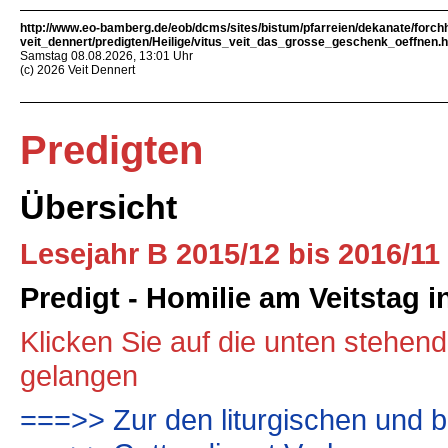
http://www.eo-bamberg.de/eob/dcms/sites/bistum/pfarreien/dekanate/forch
veit_dennert/predigten/Heilige/vitus_veit_das_grosse_geschenk_oeffnen.h
Samstag 08.08.2026, 13:01 Uhr
(c) 2026 Veit Dennert
Predigten
Übersicht
Lesejahr B 2015/12 bis 2016/11
Predigt - Homilie am Veitstag 
Klicken Sie auf die unten stehen
gelangen
===>> Zur den liturgischen und b