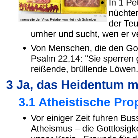
In 1 Pe
nüchte
vd 2016
Innenseite der Vitus Retabel von Heinrich Schreiber
der Teu
umher und sucht, wen er v
Von Menschen, die den Gott
Psalm 22,14: "Sie sperren
reißende, brüllende Löwen.
3 Ja, das Heidentum m
3.1 Atheistische Pr
Vor einiger Zeit fuhren Bu
Atheismus – die Gottlosigke