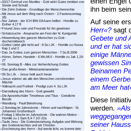
einen Engel G
03/17 Gertrud von Nivelles - Gott wirkt Gutes inmitten von
Sünde und Schuld
ihn beim sei
Die Zehn Gebote - Grundlage der Menschenrechte
Mit Jesus auf dem Weg nach Ostern - 2.Fastensonntag
(B)
Auf seine er
Nur Jahwe - der ICH-BIN-DA kann helfen - Homilie zu
Esther 4,17 ff.
Herr«?
sagt 
Freund Jesu sein und Freunde für ihn gewinnen
Schatzsuche - Ansprache am Fest der hl. Kunigunde
Gebete und A
Hinwendung des ganzen Menschen zu Gott -
Aschermittwoch
und er hat si
Gottes Liebe gibt nicht auf - 8.So.i.JK. - Homilie zu Hosea
Kap.1 und 2
Das Ja Gottes zum ganzen Menschen - 7.So.B.2006
einige Männe
Hören, Sehen, Handeln - 6.Wo.Mi.II - Homilie zu Jak 1,19-
27
gewissen Sim
06. Sonntag B - Alles zur Verherrlichung Gottes
Beinamen Pet
Das große Amen - Ministrantenanwärter
05.So.i.Jk. - Jesus heilt auch heute
einem Gerbe
Jesus stärker als alle den Menschen zerstörenden
Mächte
am Meer hat
Vollmacht und Freiheit - Predigt zum 4. So.i.JK
Darstellung des Herrn - Gott geweiht
Die Apostelschüler Timotheus und Titus - Geistliche
Diese Initiat
Berufe
Wandlung - Pauli Bekehrung
werden.
»Als
2.Sonntag im Jahreskreis - Hören und nachfolgen - St.
Johannes Großenbuch
weggegangen 
Freitag 1.Woche im Jahreskreis - Die wahren Motive -
Homilie zu 1 Sam 8,4-7.1O-22a
Taufe Jesu - Die Gottesbeziehung, Aufgabe und Wirkung
seiner Hauss
des Gottesknechtes und wir Christen
Erscheinung des Herrn - Auf werde licht, es kommt dein