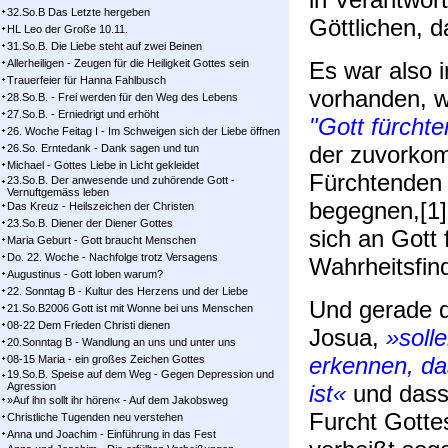
32.So.B Das Letzte hergeben
Göttlichen, d
HL Leo der Große 10.11.
31.So.B. Die Liebe steht auf zwei Beinen
Allerheiligen - Zeugen für die Heiligkeit Gottes sein
Es war also i
Trauerfeier für Hanna Fahlbusch
vorhanden, w
28.So.B. - Frei werden für den Weg des Lebens
27.So.B. - Erniedrigt und erhöht
"Gott fürchte
26. Woche Feitag I - Im Schweigen sich der Liebe öffnen
der zuvorkom
26.So. Erntedank - Dank sagen und tun
Michael - Gottes Liebe in Licht gekleidet
Fürchtenden
23.So.B. Der anwesende und zuhörende Gott -
Vernuftgemäss leben
begegnen,[1]
Das Kreuz - Heilszeichen der Christen
23.So.B. Diener der Diener Gottes
sich an Gott
Maria Geburt - Gott braucht Menschen
Do. 22. Woche - Nachfolge trotz Versagens
Wahrheitsfin
Augustinus - Gott loben warum?
22. Sonntag B - Kultur des Herzens und der Liebe
Und gerade d
21.So.B2006 Gott ist mit Wonne bei uns Menschen
08-22 Dem Frieden Christi dienen
Josua,
»solle
20.Sonntag B - Wandlung an uns und unter uns
erkennen, da
08-15 Maria - ein großes Zeichen Gottes
19.So.B. Speise auf dem Weg - Gegen Depression und
Agression
ist«
und dass
»Auf ihn sollt ihr hören« - Auf dem Jakobsweg
Furcht Gotte
Christliche Tugenden neu verstehen
Anna und Joachim - Einführung in das Fest