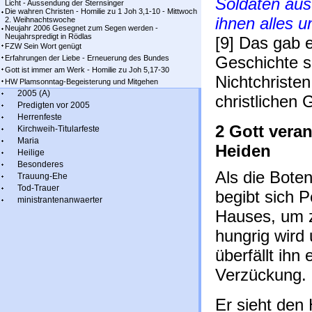
Soldaten aus
Licht - Aussendung der Sternsinger
Die wahren Christen - Homilie zu 1 Joh 3,1-10 - Mittwoch
ihnen alles u
2. Weihnachtswoche
Neujahr 2006 Gesegnet zum Segen werden -
Neujahrspredigt in Rödlas
[9] Das gab e
FZW Sein Wort genügt
Geschichte s
Erfahrungen der Liebe - Erneuerung des Bundes
Gott ist immer am Werk - Homilie zu Joh 5,17-30
Nichtchriste
HW Plamsonntag-Begeisterung und Mitgehen
2005 (A)
christlichen
Predigten vor 2005
Herrenfeste
2 Gott veran
Kirchweih-Titularfeste
Maria
Heiden
Heilige
Besonderes
Als die Bote
Trauung-Ehe
Tod-Trauer
begibt sich 
ministrantenanwaerter
Hauses, um z
hungrig wird 
überfällt ihn
Verzückung.
Er sieht den