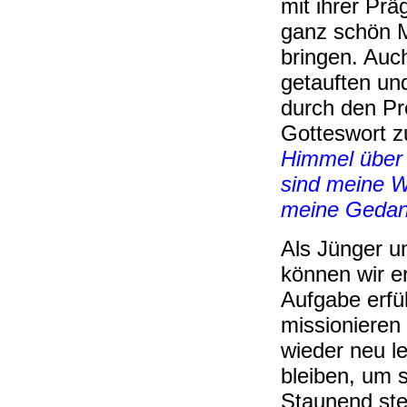
mit ihrer Prä
ganz schön M
bringen. Auch
getauften und
durch den Pr
Gotteswort 
Himmel über 
sind meine 
meine Gedan
Als Jünger u
können wir e
Aufgabe erfü
missionieren
wieder neu le
bleiben, um 
Staunend stel