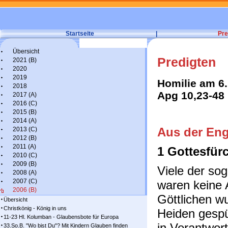
Startseite
|
Pre
Übersicht
Predigten
2021 (B)
2020
2019
Homilie am 6.
2018
Apg 10,23-48
2017 (A)
2016 (C)
2015 (B)
2014 (A)
Aus der Eng
2013 (C)
2012 (B)
2011 (A)
1 Gottesfür
2010 (C)
2009 (B)
Viele der sog
2008 (A)
2007 (C)
waren keine 
2006 (B)
Göttlichen w
Übersicht
Christkönig - König in uns
Heiden gespü
11-23 Hl. Kolumban - Glaubensbote für Europa
in Verantwor
33.So.B. "Wo bist Du"? Mit Kindern Glauben finden