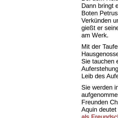
Dann bringt 
Boten Petru
Verkünden u
gießt er sein
am Werk.
Mit der Taufe
Hausgenossen
Sie tauchen e
Auferstehung
Leib des Auf
Sie werden i
aufgenommen,
Freunden Chr
Aquin deute
als Freundsc