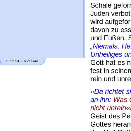
Schale gefor
Juden verbot
wird aufgefor
davon zu ess
und Füßen. S
„Niemals, He
Unheiliges u
Gott hat es ni
fest in seine
rein und unr
»Da richtet s
an ihn:
Was G
nicht unrein«
Geist des Pe
Gottes heran