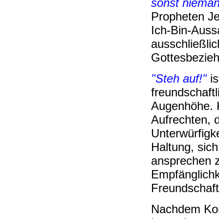
sonst nieman
Propheten Jes
Ich-Bin-Auss
ausschließli
Gottesbezie
"Steh auf!"
is
freundschaft
Augenhöhe. K
Aufrechten, d
Unterwürfigke
Haltung, sic
ansprechen zu
Empfänglichk
Freundschaft
Nachdem Korn