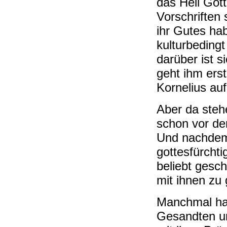
das Heil Got
Vorschriften 
ihr Gutes ha
kulturbedingt
darüber ist s
geht ihm ers
Kornelius auf
Aber da steh
schon vor de
Und nachdem 
gottesfürchti
beliebt gesch
mit ihnen zu
Manchmal hat
Gesandten u