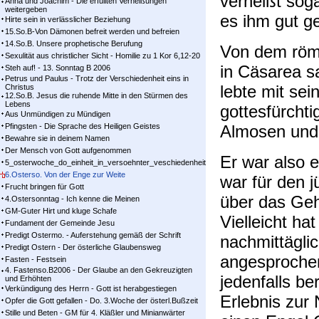
verheißt sog
Anna und Joachim - Die erfüllten Verheißungen
weitergeben
es ihm gut ge
Hirte sein in verlässlicher Beziehung
15.So.B-Von Dämonen befreit werden und befreien
14.So.B. Unsere prophetische Berufung
Von dem röm
Sexulität aus christlicher Sicht - Homilie zu 1 Kor 6,12-20
in Cäsarea s
Steh auf! - 13. Sonntag B 2006
Petrus und Paulus - Trotz der Verschiedenheit eins in
lebte mit se
Christus
12.So.B. Jesus die ruhende Mitte in den Stürmen des
Lebens
gottesfürchti
Aus Unmündigen zu Mündigen
Pfingsten - Die Sprache des Heiligen Geistes
Almosen und 
Bewahre sie in deinem Namen
Der Mensch von Gott aufgenommen
Er war also 
5_osterwoche_do_einheit_in_versoehnter_veschiedenheit
6.Osterso. Von der Enge zur Weite
war für den 
Frucht bringen für Gott
über das Geh
4.Ostersonntag - Ich kenne die Meinen
GM-Guter Hirt und kluge Schafe
Vielleicht ha
Fundament der Gemeinde Jesu
Predigt Ostermo. - Auferstehung gemäß der Schrift
nachmittägli
Predigt Ostern - Der österliche Glaubensweg
angesprochen
Fasten - Festsein
4. Fastenso.B2006 - Der Glaube an den Gekreuzigten
jedenfalls be
und Erhöhten
Verkündigung des Herrn - Gott ist herabgestiegen
Erlebnis zur
Opfer die Gott gefallen - Do. 3.Woche der österl.Bußzeit
Stille und Beten - GM für 4. Kläßler und Minianwärter