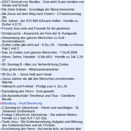
03/17 Gertrud von Nivelles - Gott wirkt Gutes inmitten von
Sünde und Schuld
Die Zehn Gebote - Grundlage der Menschenrechte
Mit Jesus auf dem Weg nach Ostern - 2.Fastensonntag
(B)
Nur Jahwe - der ICH-BIN-DA kann helfen - Homilie zu
Esther 4,17 ff.
Freund Jesu sein und Freunde für ihn gewinnen
Schatzsuche - Ansprache am Fest der hl. Kunigunde
Hinwendung des ganzen Menschen zu Gott -
Aschermittwoch
Gottes Liebe gibt nicht auf - 8.So.i.JK. - Homilie zu Hosea
Kap.1 und 2
Das Ja Gottes zum ganzen Menschen - 7.So.B.2006
Hören, Sehen, Handeln - 6.Wo.Mi.II - Homilie zu Jak 1,19-
27
06. Sonntag B - Alles zur Verherrlichung Gottes
Das große Amen - Ministrantenanwärter
05.So.i.Jk. - Jesus heilt auch heute
Jesus stärker als alle den Menschen zerstörenden
Mächte
Vollmacht und Freiheit - Predigt zum 4. So.i.JK
Darstellung des Herrn - Gott geweiht
Die Apostelschüler Timotheus und Titus - Geistliche
Berufe
Wandlung - Pauli Bekehrung
2.Sonntag im Jahreskreis - Hören und nachfolgen - St.
Johannes Großenbuch
Freitag 1.Woche im Jahreskreis - Die wahren Motive -
Homilie zu 1 Sam 8,4-7.1O-22a
Taufe Jesu - Die Gottesbeziehung, Aufgabe und Wirkung
des Gottesknechtes und wir Christen
Erscheinung des Herrn - Auf werde licht, es kommt dein