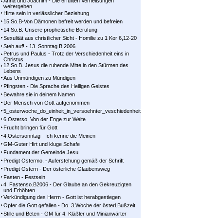
Anna und Joachim - Die erfüllten Verheißungen
weitergeben
Hirte sein in verlässlicher Beziehung
15.So.B-Von Dämonen befreit werden und befreien
14.So.B. Unsere prophetische Berufung
Sexulität aus christlicher Sicht - Homilie zu 1 Kor 6,12-20
Steh auf! - 13. Sonntag B 2006
Petrus und Paulus - Trotz der Verschiedenheit eins in
Christus
12.So.B. Jesus die ruhende Mitte in den Stürmen des
Lebens
Aus Unmündigen zu Mündigen
Pfingsten - Die Sprache des Heiligen Geistes
Bewahre sie in deinem Namen
Der Mensch von Gott aufgenommen
5_osterwoche_do_einheit_in_versoehnter_veschiedenheit
6.Osterso. Von der Enge zur Weite
Frucht bringen für Gott
4.Ostersonntag - Ich kenne die Meinen
GM-Guter Hirt und kluge Schafe
Fundament der Gemeinde Jesu
Predigt Ostermo. - Auferstehung gemäß der Schrift
Predigt Ostern - Der österliche Glaubensweg
Fasten - Festsein
4. Fastenso.B2006 - Der Glaube an den Gekreuzigten
und Erhöhten
Verkündigung des Herrn - Gott ist herabgestiegen
Opfer die Gott gefallen - Do. 3.Woche der österl.Bußzeit
Stille und Beten - GM für 4. Kläßler und Minianwärter