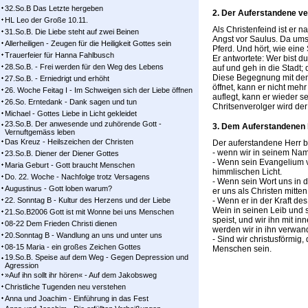
32.So.B Das Letzte hergeben
2. Der Auferstandene ve
HL Leo der Große 10.11.
Als Christenfeind ist er
31.So.B. Die Liebe steht auf zwei Beinen
Angst vor Saulus. Da umst
Allerheiligen - Zeugen für die Heiligkeit Gottes sein
Pferd. Und hört, wie eine
Trauerfeier für Hanna Fahlbusch
Er antwortete: Wer bist du
28.So.B. - Frei werden für den Weg des Lebens
auf und geh in die Stadt; 
Diese Begegnung mit dem 
27.So.B. - Erniedrigt und erhöht
öffnet, kann er nicht meh
26. Woche Feitag I - Im Schweigen sich der Liebe öffnen
auflegt, kann er wieder se
26.So. Erntedank - Dank sagen und tun
Chritsenverolger wird de
Michael - Gottes Liebe in Licht gekleidet
23.So.B. Der anwesende und zuhörende Gott -
3. Dem Auferstandenen 
Vernuftgemäss leben
Das Kreuz - Heilszeichen der Christen
Der auferstandene Herr b
- wenn wir in seinem Na
23.So.B. Diener der Diener Gottes
- Wenn sein Evangelium ve
Maria Geburt - Gott braucht Menschen
himmlischen Licht.
Do. 22. Woche - Nachfolge trotz Versagens
- Wenn sein Wort uns in de
Augustinus - Gott loben warum?
er uns als Christen mitte
22. Sonntag B - Kultur des Herzens und der Liebe
- Wenn er in der Kraft de
Wein in seinen Leib und 
21.So.B2006 Gott ist mit Wonne bei uns Menschen
speist, und wir ihn mit 
08-22 Dem Frieden Christi dienen
werden wir in ihn verwan
20.Sonntag B - Wandlung an uns und unter uns
- Sind wir christusförmig
08-15 Maria - ein großes Zeichen Gottes
Menschen sein.
19.So.B. Speise auf dem Weg - Gegen Depression und
Agression
»Auf ihn sollt ihr hören« - Auf dem Jakobsweg
Christliche Tugenden neu verstehen
Anna und Joachim - Einführung in das Fest