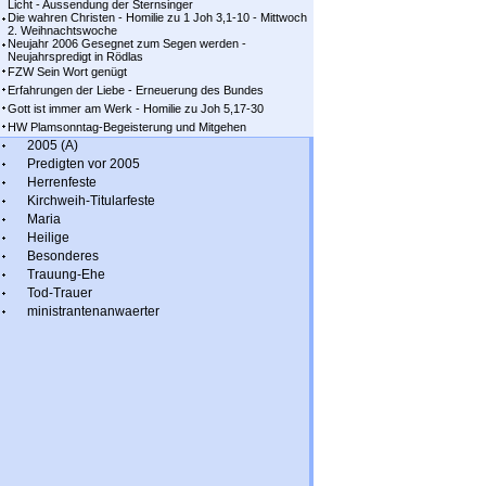
Licht - Aussendung der Sternsinger
Die wahren Christen - Homilie zu 1 Joh 3,1-10 - Mittwoch
2. Weihnachtswoche
Neujahr 2006 Gesegnet zum Segen werden -
Neujahrspredigt in Rödlas
FZW Sein Wort genügt
Erfahrungen der Liebe - Erneuerung des Bundes
Gott ist immer am Werk - Homilie zu Joh 5,17-30
HW Plamsonntag-Begeisterung und Mitgehen
2005 (A)
Predigten vor 2005
Herrenfeste
Kirchweih-Titularfeste
Maria
Heilige
Besonderes
Trauung-Ehe
Tod-Trauer
ministrantenanwaerter