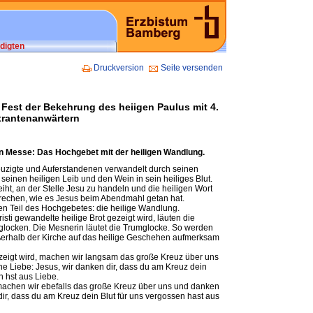
digten
Druckversion
Seite versenden
Fest der Bekehrung des heiigen Paulus mit 4.
trantenanwärtern
en Messe: Das Hochgebet mit der heiligen Wandlung.
euzigte und Auferstandenen verwandelt durch seinen
 seinen heiligen Leib und den Wein in sein heiliges Blut.
eiht, an der Stelle Jesu zu handeln und die heiligen Wort
rechen, wie es Jesus beim Abendmahl getan hat.
n Teil des Hochgebetes: die heilige Wandlung.
sti gewandelte heilige Brot gezeigt wird, läuten die
rglocken. Die Mesnerin läutet die Trumglocke. So werden
ußerhalb der Kirche auf das heilige Geschehen aufmerksam
zeigt wird, machen wir langsam das große Kreuz über uns
ne Liebe: Jesus, wir danken dir, dass du am Kreuz dein
 hst aus Liebe.
machen wir ebefalls das große Kreuz über uns und danken
ir, dass du am Kreuz dein Blut für uns vergossen hast aus