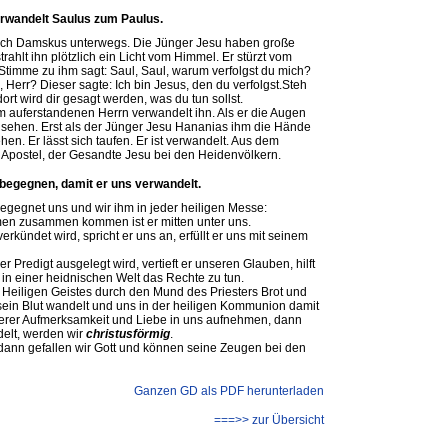
rwandelt Saulus zum Paulus.
 nach Damskus unterwegs. Die Jünger Jesu haben große
rahlt ihn plötzlich ein Licht vom Himmel. Er stürzt vom
 Stimme zu ihm sagt: Saul, Saul, warum verfolgst du mich?
, Herr? Dieser sagte: Ich bin Jesus, den du verfolgst.Steh
dort wird dir gesagt werden, was du tun sollst.
auferstandenen Herrn verwandelt ihn. Als er die Augen
r sehen. Erst als der Jünger Jesu Hananias ihm die Hände
hen. Er lässt sich taufen. Er ist verwandelt. Aus dem
r Apostel, der Gesandte Jesu bei den Heidenvölkern.
begegnen, damit er uns verwandelt.
egegnet uns und wir ihm in jeder heiligen Messe:
men zusammen kommen ist er mitten unter uns.
rkündet wird, spricht er uns an, erfüllt er uns mit seinem
r Predigt ausgelegt wird, vertieft er unseren Glauben, hilft
n in einer heidnischen Welt das Rechte zu tun.
s Heiligen Geistes durch den Mund des Priesters Brot und
sein Blut wandelt und uns in der heiligen Kommunion damit
innerer Aufmerksamkeit und Liebe in uns aufnehmen, dann
delt, werden wir
christusförmig
.
, dann gefallen wir Gott und können seine Zeugen bei den
Ganzen GD als PDF herunterladen
===>> zur Übersicht