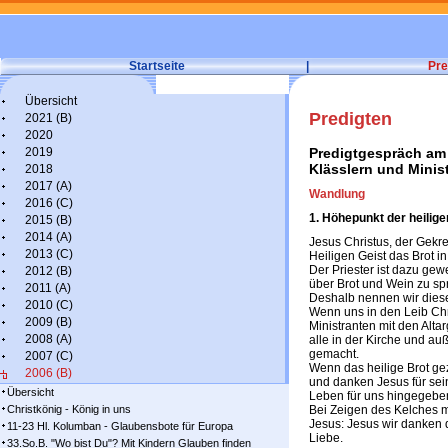
Startseite
|
Pre
Übersicht
Predigten
2021 (B)
2020
2019
Predigtgespräch am 
Klässlern und Minis
2018
2017 (A)
Wandlung
2016 (C)
1. Höhepunkt der heilig
2015 (B)
2014 (A)
Jesus Christus, der Gekr
2013 (C)
Heiligen Geist das Brot in
Der Priester ist dazu gew
2012 (B)
über Brot und Wein zu sp
2011 (A)
Deshalb nennen wir diese
2010 (C)
Wenn uns in den Leib Chri
2009 (B)
Ministranten mit den Alta
2008 (A)
alle in der Kirche und a
gemacht.
2007 (C)
Wenn das heilige Brot ge
2006 (B)
und danken Jesus für sei
Übersicht
Leben für uns hingegeben
Christkönig - König in uns
Bei Zeigen des Kelches 
Jesus: Jesus wir danken d
11-23 Hl. Kolumban - Glaubensbote für Europa
Liebe.
33.So.B. "Wo bist Du"? Mit Kindern Glauben finden