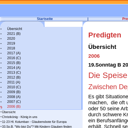
Startseite
|
Pre
Übersicht
Predigten
2021 (B)
2020
2019
Übersicht
2018
2017 (A)
2006
2016 (C)
2015 (B)
19.Sonntag B 20
2014 (A)
2013 (C)
Die Speise
2012 (B)
2011 (A)
Zwischen De
2010 (C)
2009 (B)
Es gibt Situation
2008 (A)
2007 (C)
machen, die oft 
2006 (B)
oder 50 seine Arb
Übersicht
durch schwere Kr
Christkönig - König in uns
ein Berufsanfäng
11-23 Hl. Kolumban - Glaubensbote für Europa
erhält. Schnell se
33.So.B. "Wo bist Du"? Mit Kindern Glauben finden