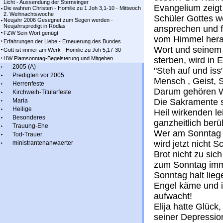
Licht - Aussendung der Sternsinger
Evangelium zeigt 
Die wahren Christen - Homilie zu 1 Joh 3,1-10 - Mittwoch
2. Weihnachtswoche
Schüler Gottes w
Neujahr 2006 Gesegnet zum Segen werden -
Neujahrspredigt in Rödlas
ansprechen und f
FZW Sein Wort genügt
vom Himmel hera
Erfahrungen der Liebe - Erneuerung des Bundes
Wort und seinem B
Gott ist immer am Werk - Homilie zu Joh 5,17-30
HW Plamsonntag-Begeisterung und Mitgehen
sterben, wird in E
2005 (A)
"Steh auf und i
Predigten vor 2005
Mensch , Geist, 
Herrenfeste
Darum gehören W
Kirchweih-Titularfeste
Maria
Die Sakramente si
Heilige
Heil wirkenden le
Besonderes
ganzheitlich berüh
Trauung-Ehe
Wer am Sonntag 
Tod-Trauer
wird jetzt nicht 
ministrantenanwaerter
Brot nicht zu si
zum Sonntag imm
Sonntag halt lie
Engel käme und i
aufwacht!
Elija hatte Glück
seiner Depressio