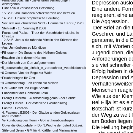
Anna und Joachim - Die erfüllten Verheißungen
Depression auslö
weitergeben
Eine andere Form
Hirte sein in verlässlicher Beziehung
15.So.B-Von Dämonen befreit werden und befreien
reagieren, eine a
14.So.B. Unsere prophetische Berufung
Die Aggression.
Sexulität aus christlicher Sicht - Homilie zu 1 Kor 6,12-20
Der Brief an die 
Steh auf! - 13. Sonntag B 2006
Petrus und Paulus - Trotz der Verschiedenheit eins in
Geschrei, und Läs
Christus
geratene, in die
12.So.B. Jesus die ruhende Mitte in den Stürmen des
Lebens
sich, mit Worten 
Aus Unmündigen zu Mündigen
Jugendlichen, die
Pfingsten - Die Sprache des Heiligen Geistes
Bewahre sie in deinem Namen
Anforderungen de
Der Mensch von Gott aufgenommen
sie viel schneller
5_osterwoche_do_einheit_in_versoehnter_veschiedenheit
Erfolg haben in d
6.Osterso. Von der Enge zur Weite
Depression und A
Frucht bringen für Gott
Verhaltensweißen
4.Ostersonntag - Ich kenne die Meinen
GM-Guter Hirt und kluge Schafe
Menschen reagie
Fundament der Gemeinde Jesu
Wie aus der Kl
Predigt Ostermo. - Auferstehung gemäß der Schrift
Bei Elija ist es e
Predigt Ostern - Der österliche Glaubensweg
Botschaft ist kurz
Fasten - Festsein
4. Fastenso.B2006 - Der Glaube an den Gekreuzigten
der Weg zu weit f
und Erhöhten
am Boden liegen b
Verkündigung des Herrn - Gott ist herabgestiegen
Opfer die Gott gefallen - Do. 3.Woche der österl.Bußzeit
Die Heilung begin
Stille und Beten - GM für 4. Kläßler und Minianwärter