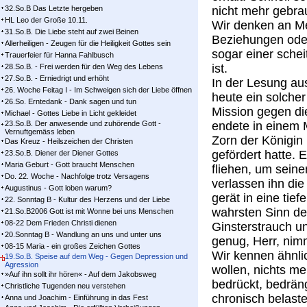
32.So.B Das Letzte hergeben
nicht mehr gebrau
HL Leo der Große 10.11.
Wir denken an Me
31.So.B. Die Liebe steht auf zwei Beinen
Beziehungen oder
Allerheiligen - Zeugen für die Heiligkeit Gottes sein
sogar einer schei
Trauerfeier für Hanna Fahlbusch
ist.
28.So.B. - Frei werden für den Weg des Lebens
27.So.B. - Erniedrigt und erhöht
In der Lesung a
26. Woche Feitag I - Im Schweigen sich der Liebe öffnen
heute ein solche
26.So. Erntedank - Dank sagen und tun
Mission gegen di
Michael - Gottes Liebe in Licht gekleidet
23.So.B. Der anwesende und zuhörende Gott -
endete in einem 
Vernuftgemäss leben
Zorn der Königin 
Das Kreuz - Heilszeichen der Christen
gefördert hatte. 
23.So.B. Diener der Diener Gottes
Maria Geburt - Gott braucht Menschen
fliehen, um seine
Do. 22. Woche - Nachfolge trotz Versagens
verlassen ihn die
Augustinus - Gott loben warum?
gerät in eine tie
22. Sonntag B - Kultur des Herzens und der Liebe
wahrsten Sinn des
21.So.B2006 Gott ist mit Wonne bei uns Menschen
08-22 Dem Frieden Christi dienen
Ginsterstrauch un
20.Sonntag B - Wandlung an uns und unter uns
genug, Herr, nim
08-15 Maria - ein großes Zeichen Gottes
Wir kennen ähnli
19.So.B. Speise auf dem Weg - Gegen Depression und
Agression
wollen, nichts m
»Auf ihn sollt ihr hören« - Auf dem Jakobsweg
bedrückt, bedräng
Christliche Tugenden neu verstehen
chronisch belast
Anna und Joachim - Einführung in das Fest