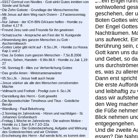
„...ein Engel rüh
03/17 Gertrud von Nivelles - Gott wirkt Gutes inmitten von
Sünde und Schuld
wohlwollend gesi
Die Zehn Gebote - Grundlage der Menschenrechte
geschehen, der u
Mit Jesus auf dem Weg nach Ostern - 2.Fastensonntag
(B)
Boten Gottes wir
Nur Jahwe - der ICH-BIN-DA kann helfen - Homilie zu
Der Engel Gottes
Esther 4,17 ff.
Freund Jesu sein und Freunde für ihn gewinnen
Nachträumen. Man
Schatzsuche - Ansprache am Fest der hl. Kunigunde
uns aufweckt. Ein
Hinwendung des ganzen Menschen zu Gott -
Aschermittwoch
Berührung sein, d
Gottes Liebe gibt nicht auf - 8.So.i.JK. - Homilie zu Hosea
Kap.1 und 2
Gott kann uns du
Das Ja Gottes zum ganzen Menschen - 7.So.B.2006
und Gebet, so da
Hören, Sehen, Handeln - 6.Wo.Mi.II - Homilie zu Jak 1,19-
27
uns durchströmen
06. Sonntag B - Alles zur Verherrlichung Gottes
es, was zu allerer
Das große Amen - Ministrantenanwärter
Dann erst spricht 
05.So.i.Jk. - Jesus heilt auch heute
Jesus stärker als alle den Menschen zerstörenden
Die erste Aufforde
Mächte
und leibhaftig zu
Vollmacht und Freiheit - Predigt zum 4. So.i.JK
Darstellung des Herrn - Gott geweiht
dass wir aufstehe
Die Apostelschüler Timotheus und Titus - Geistliche
den Weg machen. 
Berufe
Wandlung - Pauli Bekehrung
die Füße nehmen.
2.Sonntag im Jahreskreis - Hören und nachfolgen - St.
Blick nehmen un
Johannes Großenbuch
Freitag 1.Woche im Jahreskreis - Die wahren Motive -
entgegengehen.
Homilie zu 1 Sam 8,4-7.1O-22a
Taufe Jesu - Die Gottesbeziehung, Aufgabe und Wirkung
Und die zweite Au
des Gottesknechtes und wir Christen
essen? Die Nahrun
Erscheinung des Herrn - Auf werde licht, es kommt dein