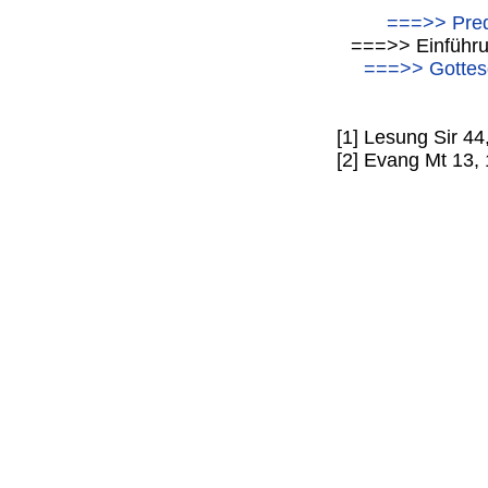
===>> Pred
===>> Einführu
===>> Gottesd
[1] Lesung Sir 44
[2] Evang Mt 13,