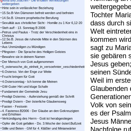
Anna und Joachim - Die erfüllten Verheißungen
weitergeben
weitergegeb
Hirte sein in verlässlicher Beziehung
Tochter Maria
15.So.B-Von Dämonen befreit werden und befreien
14.So.B. Unsere prophetische Berufung
dass durch s
Sexulität aus christlicher Sicht - Homilie zu 1 Kor 6,12-20
Steh auf! - 13. Sonntag B 2006
Welt eintret
Petrus und Paulus - Trotz der Verschiedenheit eins in
Christus
kommen wird
12.So.B. Jesus die ruhende Mitte in den Stürmen des
Lebens
sagt zu Mari
Aus Unmündigen zu Mündigen
Pfingsten - Die Sprache des Heiligen Geistes
sie gebären s
Bewahre sie in deinem Namen
Der Mensch von Gott aufgenommen
Jesus geben;
5_osterwoche_do_einheit_in_versoehnter_veschiedenheit
seinen Sünde
6.Osterso. Von der Enge zur Weite
Frucht bringen für Gott
Weil im erst
4.Ostersonntag - Ich kenne die Meinen
Glaubenden d
GM-Guter Hirt und kluge Schafe
Fundament der Gemeinde Jesu
Generationen
Predigt Ostermo. - Auferstehung gemäß der Schrift
Predigt Ostern - Der österliche Glaubensweg
Volk von sei
Fasten - Festsein
4. Fastenso.B2006 - Der Glaube an den Gekreuzigten
es der Psalm
und Erhöhten
Verkündigung des Herrn - Gott ist herabgestiegen
Jesus Männer
Opfer die Gott gefallen - Do. 3.Woche der österl.Bußzeit
Nachfolge ru
Stille und Beten - GM für 4. Kläßler und Minianwärter