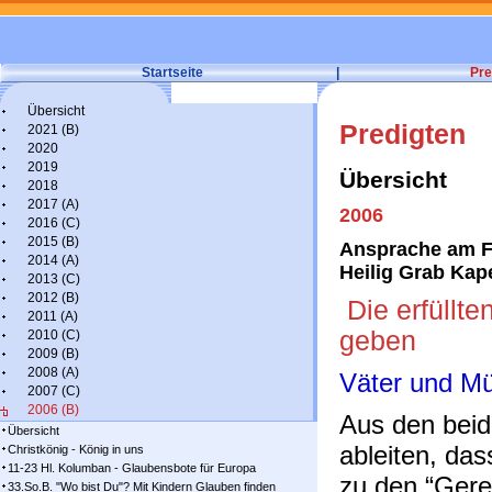
Startseite
|
Pre
Übersicht
Predigten
2021 (B)
2020
2019
Übersicht
2018
2017 (A)
2006
2016 (C)
2015 (B)
Ansprache am Fe
2014 (A)
Heilig Grab Kap
2013 (C)
2012 (B)
Die erfüllt
2011 (A)
geben
2010 (C)
2009 (B)
2008 (A)
Väter und Mü
2007 (C)
2006 (B)
Aus den beid
Übersicht
ableiten, das
Christkönig - König in uns
11-23 Hl. Kolumban - Glaubensbote für Europa
zu den “Gere
33.So.B. "Wo bist Du"? Mit Kindern Glauben finden