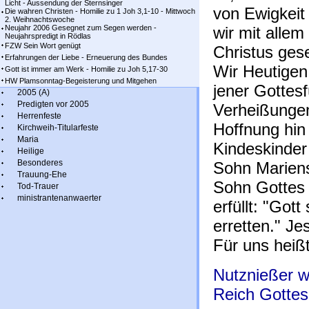
Licht - Aussendung der Sternsinger
von Ewigkeit 
Die wahren Christen - Homilie zu 1 Joh 3,1-10 - Mittwoch
2. Weihnachtswoche
Neujahr 2006 Gesegnet zum Segen werden -
wir mit alle
Neujahrspredigt in Rödlas
FZW Sein Wort genügt
Christus ges
Erfahrungen der Liebe - Erneuerung des Bundes
Wir Heutigen
Gott ist immer am Werk - Homilie zu Joh 5,17-30
HW Plamsonntag-Begeisterung und Mitgehen
jener Gottesf
2005 (A)
Predigten vor 2005
Verheißungen
Herrenfeste
Hoffnung hin
Kirchweih-Titularfeste
Maria
Kindeskinder
Heilige
Besonderes
Sohn Marien
Trauung-Ehe
Sohn Gottes 
Tod-Trauer
ministrantenanwaerter
erfüllt: "Got
erretten." Je
Für uns heißt
Nutznießer w
Reich Gottes