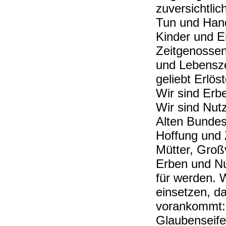
zuversichtli
Tun und Han
Kinder und E
Zeitgenossen
und Lebensze
geliebt Erlöst
Wir sind Erb
Wir sind Nut
Alten Bundes
Hoffung und 
Mütter, Groß
Erben und Nu
für werden. 
einsetzen, d
vorankommt:
Glaubenseifer