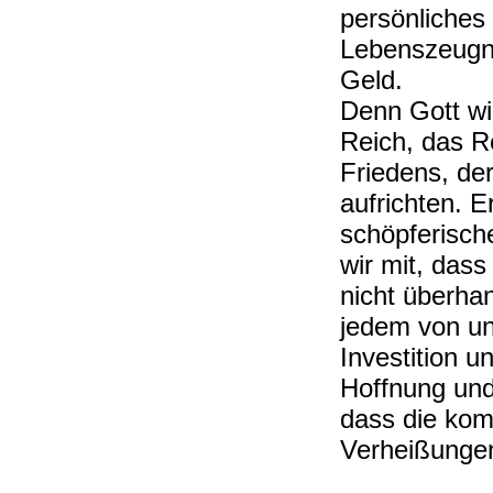
persönliches
Lebenszeugni
Geld.
Denn Gott wil
Reich, das R
Friedens, der
aufrichten. Er
schöpferisch
wir mit, dass
nicht überha
jedem von un
Investition 
Hoffnung und
dass die ko
Verheißungen