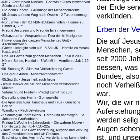
03/17 Gertrud von Nivelles - Gott wirkt Gutes inmitten von
der Erde sen
Sünde und Schuld
Die Zehn Gebote - Grundlage der Menschenrechte
verkünden.
Mit Jesus auf dem Weg nach Ostern - 2.Fastensonntag
(B)
Nur Jahwe - der ICH-BIN-DA kann helfen - Homilie zu
Esther 4,17 ff.
Erben der V
Freund Jesu sein und Freunde für ihn gewinnen
Schatzsuche - Ansprache am Fest der hl. Kunigunde
Die auf Jesu
Hinwendung des ganzen Menschen zu Gott -
Aschermittwoch
Menschen, se
Gottes Liebe gibt nicht auf - 8.So.i.JK. - Homilie zu Hosea
Kap.1 und 2
Das Ja Gottes zum ganzen Menschen - 7.So.B.2006
seit 2000 Jah
Hören, Sehen, Handeln - 6.Wo.Mi.II - Homilie zu Jak 1,19-
27
dessen, was 
06. Sonntag B - Alles zur Verherrlichung Gottes
Bundes, also
Das große Amen - Ministrantenanwärter
05.So.i.Jk. - Jesus heilt auch heute
noch Verheiß
Jesus stärker als alle den Menschen zerstörenden
Mächte
war.
Vollmacht und Freiheit - Predigt zum 4. So.i.JK
Darstellung des Herrn - Gott geweiht
Wir, die wir
Die Apostelschüler Timotheus und Titus - Geistliche
Berufe
Auferstehun
Wandlung - Pauli Bekehrung
2.Sonntag im Jahreskreis - Hören und nachfolgen - St.
werden selig
Johannes Großenbuch
Freitag 1.Woche im Jahreskreis - Die wahren Motive -
Homilie zu 1 Sam 8,4-7.1O-22a
Augen sehen,
Taufe Jesu - Die Gottesbeziehung, Aufgabe und Wirkung
des Gottesknechtes und wir Christen
ist, und uns
Erscheinung des Herrn - Auf werde licht, es kommt dein