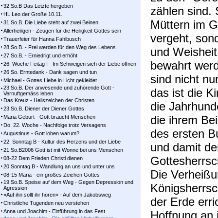
32.So.B Das Letzte hergeben
zählen sind.
HL Leo der Große 10.11.
Müttern im G
31.So.B. Die Liebe steht auf zwei Beinen
Allerheiligen - Zeugen für die Heiligkeit Gottes sein
vergeht, son
Trauerfeier für Hanna Fahlbusch
28.So.B. - Frei werden für den Weg des Lebens
und Weishei
27.So.B. - Erniedrigt und erhöht
bewahrt wer
26. Woche Feitag I - Im Schweigen sich der Liebe öffnen
26.So. Erntedank - Dank sagen und tun
sind nicht nu
Michael - Gottes Liebe in Licht gekleidet
23.So.B. Der anwesende und zuhörende Gott -
das ist die K
Vernuftgemäss leben
Das Kreuz - Heilszeichen der Christen
die Jahrhunde
23.So.B. Diener der Diener Gottes
die ihrem Be
Maria Geburt - Gott braucht Menschen
Do. 22. Woche - Nachfolge trotz Versagens
des ersten B
Augustinus - Gott loben warum?
22. Sonntag B - Kultur des Herzens und der Liebe
und damit de
21.So.B2006 Gott ist mit Wonne bei uns Menschen
Gottesherrsc
08-22 Dem Frieden Christi dienen
20.Sonntag B - Wandlung an uns und unter uns
Die Verheißu
08-15 Maria - ein großes Zeichen Gottes
19.So.B. Speise auf dem Weg - Gegen Depression und
Königsherrsch
Agression
»Auf ihn sollt ihr hören« - Auf dem Jakobsweg
der Erde erri
Christliche Tugenden neu verstehen
Anna und Joachim - Einführung in das Fest
Hoffnung an