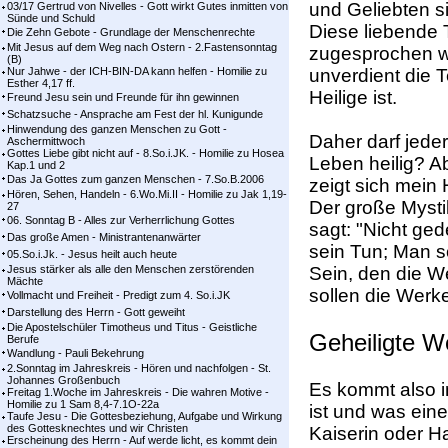
und Geliebten s
03/17 Gertrud von Nivelles - Gott wirkt Gutes inmitten von
Sünde und Schuld
Diese liebende T
Die Zehn Gebote - Grundlage der Menschenrechte
Mit Jesus auf dem Weg nach Ostern - 2.Fastensonntag
zugesprochen wu
(B)
Nur Jahwe - der ICH-BIN-DA kann helfen - Homilie zu
unverdient die Te
Esther 4,17 ff.
Heilige ist.
Freund Jesu sein und Freunde für ihn gewinnen
Schatzsuche - Ansprache am Fest der hl. Kunigunde
Hinwendung des ganzen Menschen zu Gott -
Daher darf jeder
Aschermittwoch
Gottes Liebe gibt nicht auf - 8.So.i.JK. - Homilie zu Hosea
Leben heilig? Ab
Kap.1 und 2
Das Ja Gottes zum ganzen Menschen - 7.So.B.2006
zeigt sich mein 
Hören, Sehen, Handeln - 6.Wo.Mi.II - Homilie zu Jak 1,19-
Der große Mystik
27
06. Sonntag B - Alles zur Verherrlichung Gottes
sagt: "Nicht ge
Das große Amen - Ministrantenanwärter
sein Tun; Man so
05.So.i.Jk. - Jesus heilt auch heute
Jesus stärker als alle den Menschen zerstörenden
Sein, den die We
Mächte
sollen die Werke
Vollmacht und Freiheit - Predigt zum 4. So.i.JK
Darstellung des Herrn - Gott geweiht
Die Apostelschüler Timotheus und Titus - Geistliche
Geheiligte W
Berufe
Wandlung - Pauli Bekehrung
2.Sonntag im Jahreskreis - Hören und nachfolgen - St.
Johannes Großenbuch
Es kommt also im
Freitag 1.Woche im Jahreskreis - Die wahren Motive -
Homilie zu 1 Sam 8,4-7.1O-22a
ist und was eine
Taufe Jesu - Die Gottesbeziehung, Aufgabe und Wirkung
des Gottesknechtes und wir Christen
Kaiserin oder H
Erscheinung des Herrn - Auf werde licht, es kommt dein