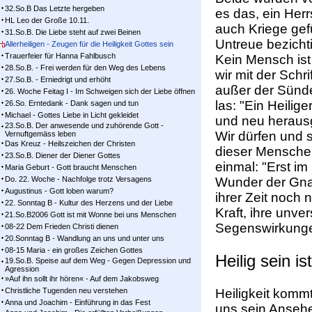
32.So.B Das Letzte hergeben
es das, ein Herr
HL Leo der Große 10.11.
auch Kriege gef
31.So.B. Die Liebe steht auf zwei Beinen
Untreue bezicht
Allerheiligen - Zeugen für die Heiligkeit Gottes sein
Trauerfeier für Hanna Fahlbusch
Kein Mensch ist
28.So.B. - Frei werden für den Weg des Lebens
wir mit der Schr
27.So.B. - Erniedrigt und erhöht
außer der Sünde
26. Woche Feitag I - Im Schweigen sich der Liebe öffnen
las: "Ein Heilige
26.So. Erntedank - Dank sagen und tun
Michael - Gottes Liebe in Licht gekleidet
und neu heraus
23.So.B. Der anwesende und zuhörende Gott -
Wir dürfen und 
Vernuftgemäss leben
Das Kreuz - Heilszeichen der Christen
dieser Mensche
23.So.B. Diener der Diener Gottes
einmal: "Erst i
Maria Geburt - Gott braucht Menschen
Do. 22. Woche - Nachfolge trotz Versagens
Wunder der Gnad
Augustinus - Gott loben warum?
ihrer Zeit noch 
22. Sonntag B - Kultur des Herzens und der Liebe
Kraft, ihre unve
21.So.B2006 Gott ist mit Wonne bei uns Menschen
Segenswirkunge
08-22 Dem Frieden Christi dienen
20.Sonntag B - Wandlung an uns und unter uns
08-15 Maria - ein großes Zeichen Gottes
Heilig sein i
19.So.B. Speise auf dem Weg - Gegen Depression und
Agression
»Auf ihn sollt ihr hören« - Auf dem Jakobsweg
Christliche Tugenden neu verstehen
Heiligkeit kommt
Anna und Joachim - Einführung in das Fest
uns sein Ansehe