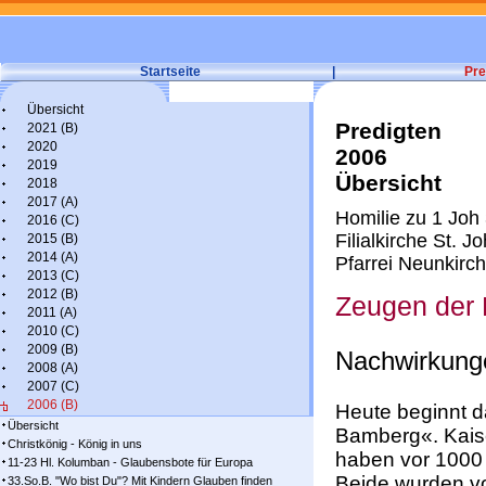
Startseite
|
Pre
Übersicht
Predigten
2021 (B)
2020
2006
2019
Übersicht
2018
2017 (A)
Homilie zu 1 Joh 
2016 (C)
Filialkirche St. 
2015 (B)
2014 (A)
Pfarrei Neunkirch
2013 (C)
2012 (B)
Zeugen der H
2011 (A)
2010 (C)
2009 (B)
Nachwirkunge
2008 (A)
2007 (C)
2006 (B)
Heute beginnt d
Übersicht
Bamberg«. Kaise
Christkönig - König in uns
haben vor 1000 
11-23 Hl. Kolumban - Glaubensbote für Europa
Beide wurden vo
33.So.B. "Wo bist Du"? Mit Kindern Glauben finden