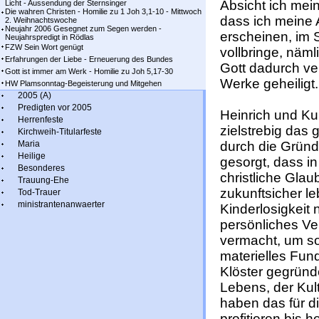
Absicht ich mei
Licht - Aussendung der Sternsinger
Die wahren Christen - Homilie zu 1 Joh 3,1-10 - Mittwoch
dass ich meine 
2. Weihnachtswoche
Neujahr 2006 Gesegnet zum Segen werden -
erscheinen, im S
Neujahrspredigt in Rödlas
FZW Sein Wort genügt
vollbringe, näml
Erfahrungen der Liebe - Erneuerung des Bundes
Gott dadurch ve
Gott ist immer am Werk - Homilie zu Joh 5,17-30
Werke geheiligt.
HW Plamsonntag-Begeisterung und Mitgehen
2005 (A)
Predigten vor 2005
Heinrich und K
Herrenfeste
zielstrebig das 
Kirchweih-Titularfeste
Maria
durch die Grün
Heilige
gesorgt, dass in
Besonderes
christliche Gla
Trauung-Ehe
zukunftsicher l
Tod-Trauer
ministrantenanwaerter
Kinderlosigkeit 
persönliches V
vermacht, um so
materielles Fun
Klöster gegrün
Lebens, der Kul
haben das für d
profitieren bis