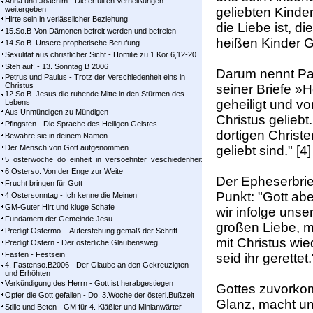
Anna und Joachim - Die erfüllten Verheißungen
weitergeben
geliebten Kinde
Hirte sein in verlässlicher Beziehung
die Liebe ist, d
15.So.B-Von Dämonen befreit werden und befreien
heißen Kinder Go
14.So.B. Unsere prophetische Berufung
Sexulität aus christlicher Sicht - Homilie zu 1 Kor 6,12-20
Steh auf! - 13. Sonntag B 2006
Darum nennt Pau
Petrus und Paulus - Trotz der Verschiedenheit eins in
Christus
seiner Briefe »H
12.So.B. Jesus die ruhende Mitte in den Stürmen des
geheiligt und v
Lebens
Aus Unmündigen zu Mündigen
Christus geliebt
Pfingsten - Die Sprache des Heiligen Geistes
dortigen Christe
Bewahre sie in deinem Namen
Der Mensch von Gott aufgenommen
geliebt sind." [4]
5_osterwoche_do_einheit_in_versoehnter_veschiedenheit
6.Osterso. Von der Enge zur Weite
Der Epheserbrie
Frucht bringen für Gott
Punkt: "Gott abe
4.Ostersonntag - Ich kenne die Meinen
GM-Guter Hirt und kluge Schafe
wir infolge unse
Fundament der Gemeinde Jesu
großen Liebe, m
Predigt Ostermo. - Auferstehung gemäß der Schrift
mit Christus wi
Predigt Ostern - Der österliche Glaubensweg
Fasten - Festsein
seid ihr gerettet.
4. Fastenso.B2006 - Der Glaube an den Gekreuzigten
und Erhöhten
Verkündigung des Herrn - Gott ist herabgestiegen
Gottes zuvorko
Opfer die Gott gefallen - Do. 3.Woche der österl.Bußzeit
Glanz, macht uns
Stille und Beten - GM für 4. Kläßler und Minianwärter