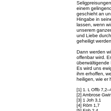
Seligpreisungen
einem gelingend
geschieht an un
Hingabe in sein
lassen, wenn wir
unserem ganzen
und Liebe durc
geheiligt werden
Dann werden wir 
offenbar wird. 
überwältigende E
Es wird uns ewi
ihm erhoffen, we
heiligen, wie er h
[1] 1. L Offb 7,2
[2] Ambrose Gwin
[3] 1 Joh 3,1
[4] Röm 1,7
[5] Eph 2,4