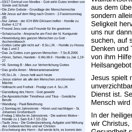
03/17 Gertrud von Nivelles - Gott wirkt Gutes inmitten von
aus dem überl
Sünde und Schuld
Die Zehn Gebote - Grundlage der Menschenrechte
sondern alle
Mit Jesus auf dem Weg nach Ostern - 2.Fastensonntag
(B)
Nur Jahwe - der ICH-BIN-DA kann helfen - Homilie zu
Seligkeit her
Esther 4,17 ff.
Freund Jesu sein und Freunde für ihn gewinnen
uns nur dann
Schatzsuche - Ansprache am Fest der hl. Kunigunde
Hinwendung des ganzen Menschen zu Gott -
suchen, auf 
Aschermittwoch
Gottes Liebe gibt nicht auf - 8.So.i.JK. - Homilie zu Hosea
Denken und T
Kap.1 und 2
Das Ja Gottes zum ganzen Menschen - 7.So.B.2006
von ihm Hilfe
Hören, Sehen, Handeln - 6.Wo.Mi.II - Homilie zu Jak 1,19-
27
Heilsangebo
06. Sonntag B - Alles zur Verherrlichung Gottes
Das große Amen - Ministrantenanwärter
05.So.i.Jk. - Jesus heilt auch heute
Jesus spielt 
Jesus stärker als alle den Menschen zerstörenden
Mächte
unverzichtba
Vollmacht und Freiheit - Predigt zum 4. So.i.JK
Darstellung des Herrn - Gott geweiht
Dienst ist. S
Die Apostelschüler Timotheus und Titus - Geistliche
Berufe
Mensch wird
Wandlung - Pauli Bekehrung
2.Sonntag im Jahreskreis - Hören und nachfolgen - St.
Johannes Großenbuch
In der heilig
Freitag 1.Woche im Jahreskreis - Die wahren Motive -
Homilie zu 1 Sam 8,4-7.1O-22a
wir Christus,
Taufe Jesu - Die Gottesbeziehung, Aufgabe und Wirkung
des Gottesknechtes und wir Christen
Gesundheit s
Erscheinung des Herrn - Auf werde licht, es kommt dein