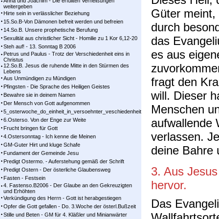
Anna und Joachim - Die erfüllten Verheißungen
weitergeben
Güter meint,
Hirte sein in verlässlicher Beziehung
15.So.B-Von Dämonen befreit werden und befreien
durch besond
14.So.B. Unsere prophetische Berufung
das Evangeli
Sexulität aus christlicher Sicht - Homilie zu 1 Kor 6,12-20
Steh auf! - 13. Sonntag B 2006
es aus eigene
Petrus und Paulus - Trotz der Verschiedenheit eins in
Christus
zuvorkommen
12.So.B. Jesus die ruhende Mitte in den Stürmen des
Lebens
Aus Unmündigen zu Mündigen
fragt den Kr
Pfingsten - Die Sprache des Heiligen Geistes
will. Dieser h
Bewahre sie in deinem Namen
Der Mensch von Gott aufgenommen
Menschen und
5_osterwoche_do_einheit_in_versoehnter_veschiedenheit
aufwallende 
6.Osterso. Von der Enge zur Weite
Frucht bringen für Gott
verlassen. J
4.Ostersonntag - Ich kenne die Meinen
GM-Guter Hirt und kluge Schafe
deine Bahre 
Fundament der Gemeinde Jesu
Predigt Ostermo. - Auferstehung gemäß der Schrift
3. Aus Jesus 
Predigt Ostern - Der österliche Glaubensweg
Fasten - Festsein
hervor.
4. Fastenso.B2006 - Der Glaube an den Gekreuzigten
und Erhöhten
Verkündigung des Herrn - Gott ist herabgestiegen
Das Evangeli
Opfer die Gott gefallen - Do. 3.Woche der österl.Bußzeit
Wallfahrtsort
Stille und Beten - GM für 4. Kläßler und Minianwärter