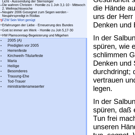
Licht - Aussendung der Sternsinger
Die wahren Christen - Homilie zu 1 Joh 3,1-10 - Mittwoch
die Hände auf
2. Weihnachtswoche
Neujahr 2006 Gesegnet zum Segen werden -
uns der Herr
Neujahrspredigt in Rödlas
FZW Sein Wort genügt
Denken und E
Erfahrungen der Liebe - Erneuerung des Bundes
Gott ist immer am Werk - Homilie zu Joh 5,17-30
HW Plamsonntag-Begeisterung und Mitgehen
In der Salbun
2005 (A)
spüren, wie e
Predigten vor 2005
Herrenfeste
schlimmen Ge
Kirchweih-Titularfeste
Maria
Denken und 
Heilige
durchdringt; 
Besonderes
Trauung-Ehe
vertrauen un
Tod-Trauer
ministrantenanwaerter
legen.
In der Salbu
spüren, daß 
Tun frei mach
unseren Hän