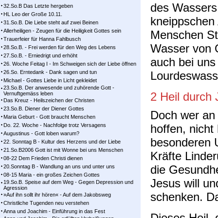
des Wassers 
32.So.B Das Letzte hergeben
HL Leo der Große 10.11.
kneippschen
31.So.B. Die Liebe steht auf zwei Beinen
Allerheiligen - Zeugen für die Heiligkeit Gottes sein
Menschen Stä
Trauerfeier für Hanna Fahlbusch
Wasser von Q
28.So.B. - Frei werden für den Weg des Lebens
27.So.B. - Erniedrigt und erhöht
auch bei uns
26. Woche Feitag I - Im Schweigen sich der Liebe öffnen
26.So. Erntedank - Dank sagen und tun
Lourdeswass
Michael - Gottes Liebe in Licht gekleidet
23.So.B. Der anwesende und zuhörende Gott -
2 Heil durch 
Vernuftgemäss leben
Das Kreuz - Heilszeichen der Christen
23.So.B. Diener der Diener Gottes
Doch wer an 
Maria Geburt - Gott braucht Menschen
Do. 22. Woche - Nachfolge trotz Versagens
hoffen, nicht 
Augustinus - Gott loben warum?
besonderen 
22. Sonntag B - Kultur des Herzens und der Liebe
21.So.B2006 Gott ist mit Wonne bei uns Menschen
Kräfte Linde
08-22 Dem Frieden Christi dienen
die Gesundhe
20.Sonntag B - Wandlung an uns und unter uns
08-15 Maria - ein großes Zeichen Gottes
Jesus will u
19.So.B. Speise auf dem Weg - Gegen Depression und
Agression
schenken. Da
»Auf ihn sollt ihr hören« - Auf dem Jakobsweg
Christliche Tugenden neu verstehen
Anna und Joachim - Einführung in das Fest
Dieses Heil, 