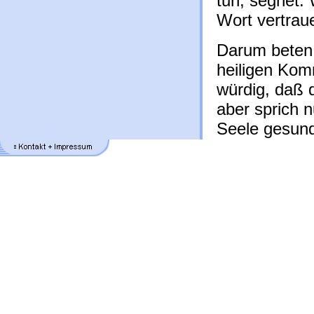
tun, segnet.
Wort vertrau
Darum beten
heiligen Komm
würdig, daß 
aber sprich n
Seele gesund