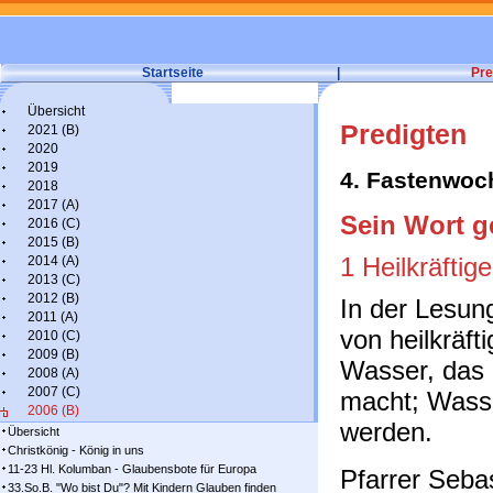
Startseite
|
Pre
Übersicht
Predigten
2021 (B)
2020
2019
4. Fastenwoc
2018
2017 (A)
Sein Wort g
2016 (C)
2015 (B)
1 Heilkräftig
2014 (A)
2013 (C)
2012 (B)
In der Lesun
2011 (A)
von heilkräf
2010 (C)
2009 (B)
Wasser, das
2008 (A)
2007 (C)
macht; Wass
2006 (B)
werden.
Übersicht
Christkönig - König in uns
11-23 Hl. Kolumban - Glaubensbote für Europa
Pfarrer Sebas
33.So.B. "Wo bist Du"? Mit Kindern Glauben finden