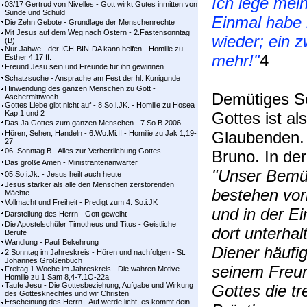
Ich lege mei
03/17 Gertrud von Nivelles - Gott wirkt Gutes inmitten von
Sünde und Schuld
Einmal habe i
Die Zehn Gebote - Grundlage der Menschenrechte
Mit Jesus auf dem Weg nach Ostern - 2.Fastensonntag
wieder; ein z
(B)
Nur Jahwe - der ICH-BIN-DA kann helfen - Homilie zu
mehr!"
4
Esther 4,17 ff.
Freund Jesu sein und Freunde für ihn gewinnen
Schatzsuche - Ansprache am Fest der hl. Kunigunde
Hinwendung des ganzen Menschen zu Gott -
Demütiges S
Aschermittwoch
Gottes Liebe gibt nicht auf - 8.So.i.JK. - Homilie zu Hosea
Kap.1 und 2
Gottes ist al
Das Ja Gottes zum ganzen Menschen - 7.So.B.2006
Glaubenden. 
Hören, Sehen, Handeln - 6.Wo.Mi.II - Homilie zu Jak 1,19-
27
06. Sonntag B - Alles zur Verherrlichung Gottes
Bruno. In der
Das große Amen - Ministrantenanwärter
"Unser Bemü
05.So.i.Jk. - Jesus heilt auch heute
Jesus stärker als alle den Menschen zerstörenden
bestehen vor
Mächte
Vollmacht und Freiheit - Predigt zum 4. So.i.JK
und in der E
Darstellung des Herrn - Gott geweiht
Die Apostelschüler Timotheus und Titus - Geistliche
dort unterhal
Berufe
Wandlung - Pauli Bekehrung
Diener häufi
2.Sonntag im Jahreskreis - Hören und nachfolgen - St.
Johannes Großenbuch
seinem Freun
Freitag 1.Woche im Jahreskreis - Die wahren Motive -
Homilie zu 1 Sam 8,4-7.1O-22a
Taufe Jesu - Die Gottesbeziehung, Aufgabe und Wirkung
Gottes die tr
des Gottesknechtes und wir Christen
Erscheinung des Herrn - Auf werde licht, es kommt dein