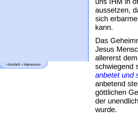
uns IHM in 
aussetzen, d
sich erbarme
kann.
Das Geheimni
Jesus Mensch
allererst de
schwiegend s
anbetet und 
anbetend ste
göttlichen G
der unendlic
wurde.