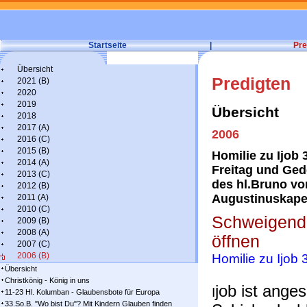
Startseite
|
Pre
Übersicht
Predigten
2021 (B)
2020
2019
Übersicht
2018
2017 (A)
2006
2016 (C)
2015 (B)
Homilie zu Ijob 
2014 (A)
Freitag und Ge
2013 (C)
des hl.Bruno vo
2012 (B)
Augustinuskape
2011 (A)
2010 (C)
Schweigend
2009 (B)
2008 (A)
öffnen
2007 (C)
2006 (B)
Homilie zu Ijob 
Übersicht
Christkönig - König in uns
job ist ange
I
11-23 Hl. Kolumban - Glaubensbote für Europa
33.So.B. "Wo bist Du"? Mit Kindern Glauben finden