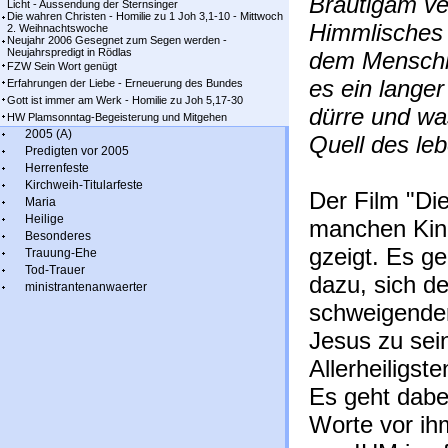
Bräutigam ver
Licht - Aussendung der Sternsinger
Die wahren Christen - Homilie zu 1 Joh 3,1-10 - Mittwoch
Himmlisches 
2. Weihnachtswoche
Neujahr 2006 Gesegnet zum Segen werden -
Neujahrspredigt in Rödlas
dem Menschli
FZW Sein Wort genügt
es ein lange
Erfahrungen der Liebe - Erneuerung des Bundes
Gott ist immer am Werk - Homilie zu Joh 5,17-30
dürre und w
HW Plamsonntag-Begeisterung und Mitgehen
2005 (A)
Quell des le
Predigten vor 2005
Herrenfeste
Kirchweih-Titularfeste
Der Film "Die
Maria
Heilige
manchen Kinos
Besonderes
gzeigt. Es ge
Trauung-Ehe
Tod-Trauer
dazu, sich de
ministrantenanwaerter
schweigender
Jesus zu sei
Allerheiligst
Es geht dabei
Worte vor ih