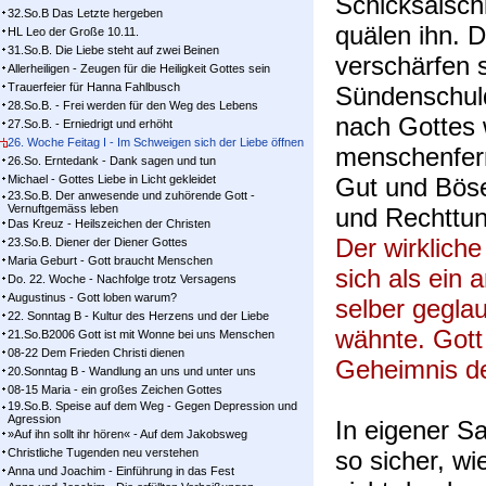
Schicksalsch
32.So.B Das Letzte hergeben
quälen ihn. 
HL Leo der Große 10.11.
31.So.B. Die Liebe steht auf zwei Beinen
verschärfen 
Allerheiligen - Zeugen für die Heiligkeit Gottes sein
Trauerfeier für Hanna Fahlbusch
Sündenschuld
28.So.B. - Frei werden für den Weg des Lebens
nach Gottes w
27.So.B. - Erniedrigt und erhöht
26. Woche Feitag I - Im Schweigen sich der Liebe öffnen
menschenfern
26.So. Erntedank - Dank sagen und tun
Michael - Gottes Liebe in Licht gekleidet
Gut und Böse
23.So.B. Der anwesende und zuhörende Gott -
Vernuftgemäss leben
und Rechttun
Das Kreuz - Heilszeichen der Christen
Der wirkliche
23.So.B. Diener der Diener Gottes
Maria Geburt - Gott braucht Menschen
sich als ein 
Do. 22. Woche - Nachfolge trotz Versagens
Augustinus - Gott loben warum?
selber gegla
22. Sonntag B - Kultur des Herzens und der Liebe
wähnte. Gott 
21.So.B2006 Gott ist mit Wonne bei uns Menschen
08-22 Dem Frieden Christi dienen
Geheimnis d
20.Sonntag B - Wandlung an uns und unter uns
08-15 Maria - ein großes Zeichen Gottes
19.So.B. Speise auf dem Weg - Gegen Depression und
Agression
In eigener Sa
»Auf ihn sollt ihr hören« - Auf dem Jakobsweg
Christliche Tugenden neu verstehen
so sicher, w
Anna und Joachim - Einführung in das Fest