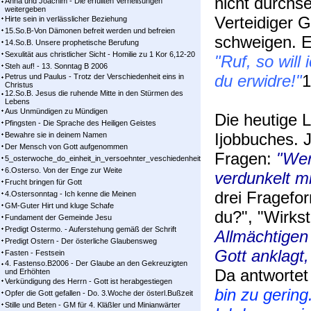
nicht durchs
Anna und Joachim - Die erfüllten Verheißungen
weitergeben
Verteidiger G
Hirte sein in verlässlicher Beziehung
15.So.B-Von Dämonen befreit werden und befreien
schweigen. E
14.So.B. Unsere prophetische Berufung
Sexulität aus christlicher Sicht - Homilie zu 1 Kor 6,12-20
"Ruf, so will
Steh auf! - 13. Sonntag B 2006
du erwidre!"
1
Petrus und Paulus - Trotz der Verschiedenheit eins in
Christus
12.So.B. Jesus die ruhende Mitte in den Stürmen des
Lebens
Aus Unmündigen zu Mündigen
Die heutige 
Pfingsten - Die Sprache des Heiligen Geistes
Ijobbuches. J
Bewahre sie in deinem Namen
Der Mensch von Gott aufgenommen
Fragen:
"Wer
5_osterwoche_do_einheit_in_versoehnter_veschiedenheit
6.Osterso. Von der Enge zur Weite
verdunkelt m
Frucht bringen für Gott
drei Fragefor
4.Ostersonntag - Ich kenne die Meinen
GM-Guter Hirt und kluge Schafe
du?", "Wirks
Fundament der Gemeinde Jesu
Predigt Ostermo. - Auferstehung gemäß der Schrift
Allmächtigen 
Predigt Ostern - Der österliche Glaubensweg
Gott anklagt,
Fasten - Festsein
4. Fastenso.B2006 - Der Glaube an den Gekreuzigten
Da antwortet
und Erhöhten
Verkündigung des Herrn - Gott ist herabgestiegen
bin zu gering
Opfer die Gott gefallen - Do. 3.Woche der österl.Bußzeit
Stille und Beten - GM für 4. Kläßler und Minianwärter