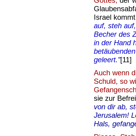
Gottes,
der 
Glaubensabfa
Israel kommt,
auf, steh au
Becher des Z
in der Hand 
betäubenden 
geleert.”
[11]
Auch wenn d
Schuld, so wi
Gefangenscha
sie zur Befre
von dir ab, s
Jerusalem! L
Hals, gefang