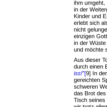
ihm umgeht, 
in der Weite
Kinder und En
erlebt sich a
nicht gelung
einzigen Gott
in der Wüste
und möchte s
Aus dieser T
durch einen 
iss!
”[
9] In de
gereichten Sp
schweren Weg
das Brot des
Tisch seines
wir trotz al