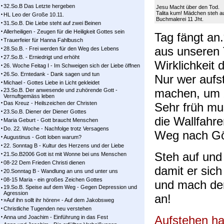
32.So.B Das Letzte hergeben
Jesu Macht über den Tod.
Talita kum! Mädchen steh au
HL Leo der Große 10.11.
Buchmalerei 11 Jht.
31.So.B. Die Liebe steht auf zwei Beinen
Allerheiligen - Zeugen für die Heiligkeit Gottes sein
Tag fängt an.
Trauerfeier für Hanna Fahlbusch
aus unseren 
28.So.B. - Frei werden für den Weg des Lebens
27.So.B. - Erniedrigt und erhöht
Wirklichkeit 
26. Woche Feitag I - Im Schweigen sich der Liebe öffnen
26.So. Erntedank - Dank sagen und tun
Nur wer aufs
Michael - Gottes Liebe in Licht gekleidet
machen, um z
23.So.B. Der anwesende und zuhörende Gott -
Vernuftgemäss leben
Das Kreuz - Heilszeichen der Christen
Sehr früh mu
23.So.B. Diener der Diener Gottes
die Wallfahr
Maria Geburt - Gott braucht Menschen
Do. 22. Woche - Nachfolge trotz Versagens
Weg nach Gö
Augustinus - Gott loben warum?
22. Sonntag B - Kultur des Herzens und der Liebe
Steh auf und
21.So.B2006 Gott ist mit Wonne bei uns Menschen
08-22 Dem Frieden Christi dienen
damit er sich
20.Sonntag B - Wandlung an uns und unter uns
08-15 Maria - ein großes Zeichen Gottes
und mach den
19.So.B. Speise auf dem Weg - Gegen Depression und
Agression
an!
»Auf ihn sollt ihr hören« - Auf dem Jakobsweg
Christliche Tugenden neu verstehen
Aufstehen ha
Anna und Joachim - Einführung in das Fest