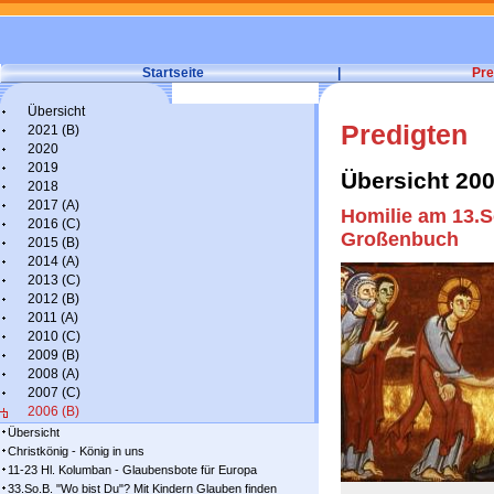
Startseite
|
Pre
Übersicht
Predigten
2021 (B)
2020
2019
Übersicht 20
2018
2017 (A)
Homilie am 13.S
2016 (C)
Großenbuch
2015 (B)
2014 (A)
2013 (C)
2012 (B)
2011 (A)
2010 (C)
2009 (B)
2008 (A)
2007 (C)
2006 (B)
Übersicht
Christkönig - König in uns
11-23 Hl. Kolumban - Glaubensbote für Europa
33.So.B. "Wo bist Du"? Mit Kindern Glauben finden