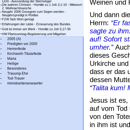
Weinen und 
Licht - Aussendung der Sternsinger
Die wahren Christen - Homilie zu 1 Joh 3,1-10 - Mittwoch
2. Weihnachtswoche
Neujahr 2006 Gesegnet zum Segen werden -
Und dann di
Neujahrspredigt in Rödlas
FZW Sein Wort genügt
Herrn:
“Er fa
Erfahrungen der Liebe - Erneuerung des Bundes
sagte zu ihm
Gott ist immer am Werk - Homilie zu Joh 5,17-30
HW Plamsonntag-Begeisterung und Mitgehen
auf! Sofort 
2005 (A)
Predigten vor 2005
umher.”
Auch
Herrenfeste
dieses Gesch
Kirchweih-Titularfeste
Maria
Urkirche und
Heilige
Besonderes
dass er das 
Trauung-Ehe
dessen Mutte
Tod-Trauer
ministrantenanwaerter
“
Talita kum! 
Jesus ist es,
auf vom Tod u
von den Tote
in ihm ist und