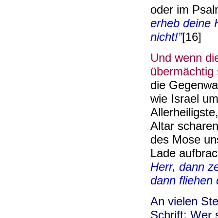
oder im Psa
erheb deine 
nicht!”
[16]
Und wenn die
übermächtig 
die Gegenwar
wie Israel u
Allerheiligs
Altar schare
des Mose uns
Lade aufbrach
Herr, dann z
dann fliehen 
An vielen Ste
Schrift: Wer 