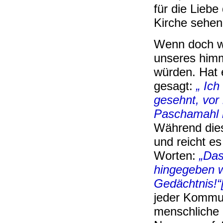
für die Liebe
Kirche sehen
Wenn doch wi
unseres himm
würden. Hat 
gesagt:
„ Ic
gesehnt, vor
Paschamahl m
Während dies
und reicht e
Worten:
„Das
hingegeben w
Gedächtnis!“
jeder Kommun
menschliche 