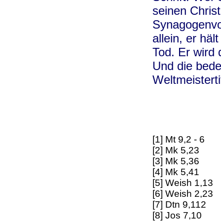
seinen Christ
Synagogenvors
allein, er hä
Tod. Er wird
Und die bede
Weltmeisterti
[1] Mt 9,2 - 6
[2] Mk 5,23
[3] Mk 5,36
[4] Mk 5,41
[5] Weish 1,13
[6] Weish 2,23
[7] Dtn 9,112
[8] Jos 7,10