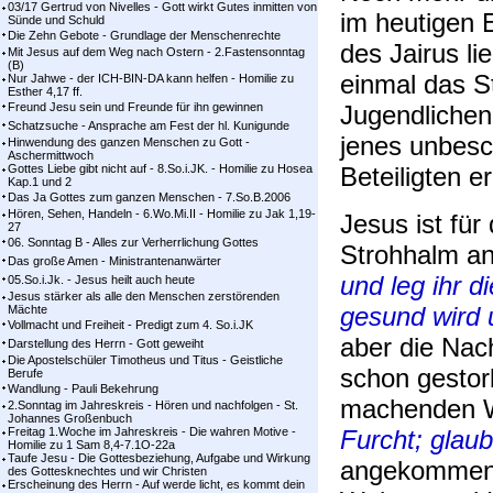
03/17 Gertrud von Nivelles - Gott wirkt Gutes inmitten von
im heutigen 
Sünde und Schuld
Die Zehn Gebote - Grundlage der Menschenrechte
des Jairus l
Mit Jesus auf dem Weg nach Ostern - 2.Fastensonntag
(B)
einmal das S
Nur Jahwe - der ICH-BIN-DA kann helfen - Homilie zu
Esther 4,17 ff.
Freund Jesu sein und Freunde für ihn gewinnen
Jugendlichen
Schatzsuche - Ansprache am Fest der hl. Kunigunde
jenes unbesc
Hinwendung des ganzen Menschen zu Gott -
Aschermittwoch
Gottes Liebe gibt nicht auf - 8.So.i.JK. - Homilie zu Hosea
Beteiligten er
Kap.1 und 2
Das Ja Gottes zum ganzen Menschen - 7.So.B.2006
Hören, Sehen, Handeln - 6.Wo.Mi.II - Homilie zu Jak 1,19-
Jesus ist fü
27
06. Sonntag B - Alles zur Verherrlichung Gottes
Strohhalm an
Das große Amen - Ministrantenanwärter
und leg ihr d
05.So.i.Jk. - Jesus heilt auch heute
Jesus stärker als alle den Menschen zerstörenden
gesund wird 
Mächte
Vollmacht und Freiheit - Predigt zum 4. So.i.JK
aber die Nac
Darstellung des Herrn - Gott geweiht
Die Apostelschüler Timotheus und Titus - Geistliche
schon gestor
Berufe
Wandlung - Pauli Bekehrung
machenden W
2.Sonntag im Jahreskreis - Hören und nachfolgen - St.
Johannes Großenbuch
Freitag 1.Woche im Jahreskreis - Die wahren Motive -
Furcht; glaub
Homilie zu 1 Sam 8,4-7.1O-22a
Taufe Jesu - Die Gottesbeziehung, Aufgabe und Wirkung
angekommen d
des Gottesknechtes und wir Christen
Erscheinung des Herrn - Auf werde licht, es kommt dein