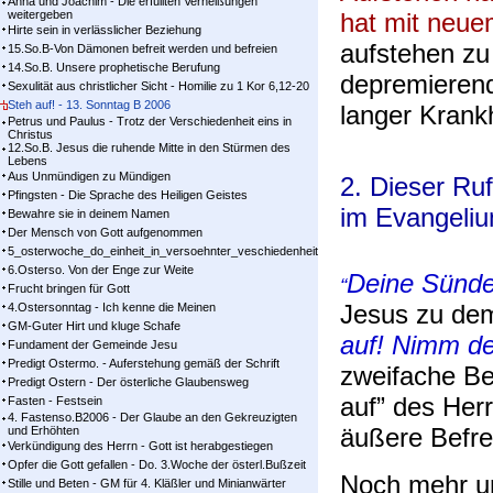
Anna und Joachim - Die erfüllten Verheißungen
weitergeben
hat mit neue
Hirte sein in verlässlicher Beziehung
aufstehen zu
15.So.B-Von Dämonen befreit werden und befreien
14.So.B. Unsere prophetische Berufung
depremierend
Sexulität aus christlicher Sicht - Homilie zu 1 Kor 6,12-20
Steh auf! - 13. Sonntag B 2006
langer Krank
Petrus und Paulus - Trotz der Verschiedenheit eins in
Christus
12.So.B. Jesus die ruhende Mitte in den Stürmen des
Lebens
Aus Unmündigen zu Mündigen
2. Dieser Ru
Pfingsten - Die Sprache des Heiligen Geistes
im Evangeli
Bewahre sie in deinem Namen
Der Mensch von Gott aufgenommen
5_osterwoche_do_einheit_in_versoehnter_veschiedenheit
6.Osterso. Von der Enge zur Weite
Deine Sünden
“
Frucht bringen für Gott
Jesus zu de
4.Ostersonntag - Ich kenne die Meinen
GM-Guter Hirt und kluge Schafe
auf! Nimm de
Fundament der Gemeinde Jesu
Predigt Ostermo. - Auferstehung gemäß der Schrift
zweifache Be
Predigt Ostern - Der österliche Glaubensweg
auf” des Her
Fasten - Festsein
4. Fastenso.B2006 - Der Glaube an den Gekreuzigten
äußere Befr
und Erhöhten
Verkündigung des Herrn - Gott ist herabgestiegen
Opfer die Gott gefallen - Do. 3.Woche der österl.Bußzeit
Noch mehr u
Stille und Beten - GM für 4. Kläßler und Minianwärter