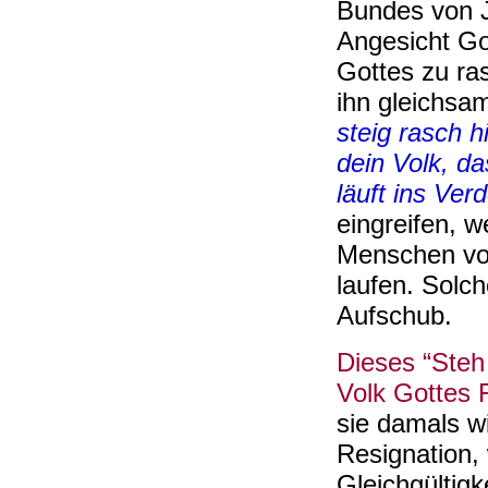
Bundes von 
Angesicht Got
Gottes zu ra
ihn gleichsa
steig rasch h
dein Volk, d
läuft ins Ver
eingreifen, 
Menschen vo
laufen. Solc
Aufschub.
Dieses “Steh 
Volk Gottes 
sie damals w
Resignation, 
Gleichgültig