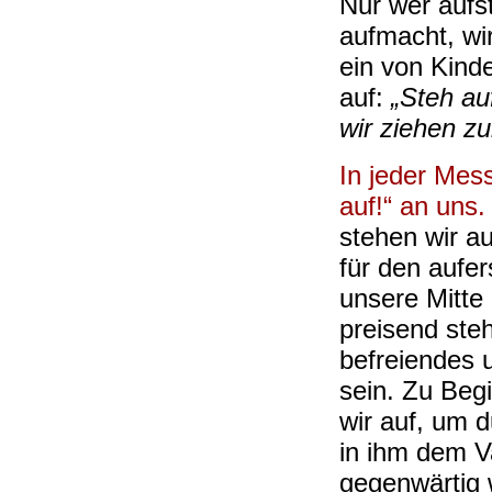
Nur wer aufs
aufmacht, wir
ein von Kind
auf:
„Steh auf
wir ziehen z
In jeder Mess
auf!“ an uns.
stehen wir a
für den aufer
unsere Mitte
preisend steh
befreiendes 
sein. Zu Beg
wir auf, um 
in ihm dem Va
gegenwärtig 