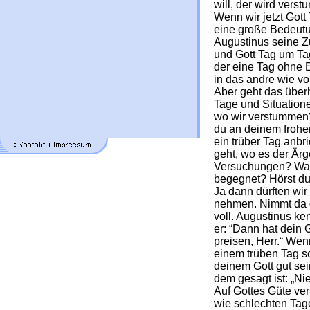
will, der wird vers
Wenn wir jetzt Gott 
eine große Bedeutu
Augustinus seine Z
und Gott Tag um Ta
der eine Tag ohne 
in das andre wie vo
Aber geht das überh
Tage und Situation
wo wir verstummen?
du an deinem frohen
ein trüber Tag anb
geht, wo es der Ärge
Versuchungen? Wa
begegnet? Hörst du
Ja dann dürften wir
nehmen. Nimmt da 
voll. Augustinus k
er: “Dann hat dein 
preisen, Herr.“ Wen
einem trüben Tag sc
deinem Gott gut sei
dem gesagt ist: „Ni
Auf Gottes Güte ver
wie schlechten Tag