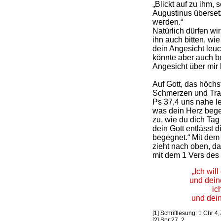
„Blickt auf zu ihm, 
Augustinus übersetz
werden.“
Natürlich dürfen wi
ihn auch bitten, wi
dein Angesicht leuc
könnte aber auch be
Angesicht über mir l
Auf Gott, das höchst
Schmerzen und Trau
Ps 37,4 uns nahe leg
was dein Herz begeh
zu, wie du dich Tag
dein Gott entlässt 
begegnet.“ Mit dem 
zieht nach oben, d
mit dem 1 Vers des
„Ich wil
und dein
ic
und dei
[1] Schriftlesung: 1 Chr 
[2] Spr 27, 2