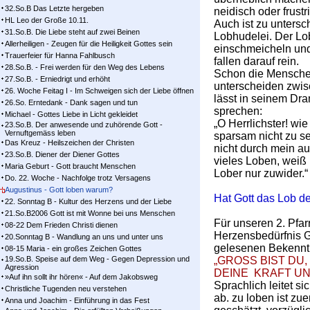
32.So.B Das Letzte hergeben
neidisch oder frust
HL Leo der Große 10.11.
Auch ist zu unters
31.So.B. Die Liebe steht auf zwei Beinen
Lobhudelei. Der Lo
Allerheiligen - Zeugen für die Heiligkeit Gottes sein
einschmeicheln und
Trauerfeier für Hanna Fahlbusch
fallen darauf rein.
28.So.B. - Frei werden für den Weg des Lebens
Schon die Menschen
27.So.B. - Erniedrigt und erhöht
unterscheiden zwis
26. Woche Feitag I - Im Schweigen sich der Liebe öffnen
lässt in seinem Dra
26.So. Erntedank - Dank sagen und tun
sprechen:
Michael - Gottes Liebe in Licht gekleidet
„O Herrlichster! wie
23.So.B. Der anwesende und zuhörende Gott -
Vernuftgemäss leben
sparsam nicht zu se
Das Kreuz - Heilszeichen der Christen
nicht durch mein a
23.So.B. Diener der Diener Gottes
vieles Loben, weiß 
Maria Geburt - Gott braucht Menschen
Lober nur zuwider.“
Do. 22. Woche - Nachfolge trotz Versagens
Augustinus - Gott loben warum?
Hat Gott das Lob d
22. Sonntag B - Kultur des Herzens und der Liebe
21.So.B2006 Gott ist mit Wonne bei uns Menschen
Für unseren 2. Pfa
08-22 Dem Frieden Christi dienen
Herzensbedürfnis Go
20.Sonntag B - Wandlung an uns und unter uns
gelesenen Bekennt
08-15 Maria - ein großes Zeichen Gottes
19.So.B. Speise auf dem Weg - Gegen Depression und
„GROSS BIST DU,
Agression
DEINE KRAFT UN
»Auf ihn sollt ihr hören« - Auf dem Jakobsweg
Sprachlich leitet s
Christliche Tugenden neu verstehen
ab. zu loben ist zue
Anna und Joachim - Einführung in das Fest