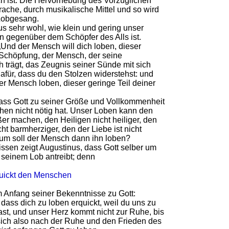
ch ist. Die Hervorhebung des Vorzüglichen
ache, durch musikalische Mittel und so wird
Lobgesang.
s sehr wohl, wie klein und gering unser
 gegenüber dem Schöpfer des Alls ist.
 „Und der Mensch will dich loben, dieser
 Schöpfung, der Mensch, der seine
ch trägt, das Zeugnis seiner Sünde mit sich
dafür, dass du den Stolzen widerstehst: und
er Mensch loben, dieser geringe Teil deiner
ass Gott zu seiner Größe und Vollkommenheit
en nicht nötig hat. Unser Loben kann den
er machen, den Heiligen nicht heiliger, den
ht barmherziger, den der Liebe ist nicht
rum soll der Mensch dann ihn loben?
ssen zeigt Augustinus, dass Gott selber um
 seinem Lob antreibt; denn
quickt den Menschen
m Anfang seiner Bekenntnisse zu Gott:
, dass dich zu loben erquickt, weil du uns zu
hast, und unser Herz kommt nicht zur Ruhe, bis
r sich also nach der Ruhe und den Frieden des