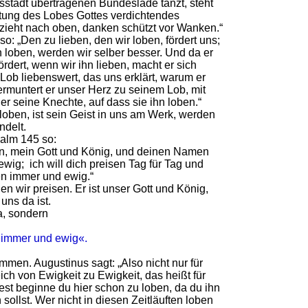
dsstadt übertragenen Bundeslade tanzt, steht
utung des Lobes Gottes verdichtendes
 zieht nach oben, danken schützt vor Wanken.“
so: „Den zu lieben, den wir loben, fördert uns;
 loben, werden wir selber besser. Und da er
ördert, wenn wir ihn lieben, macht er sich
Lob liebenswert, das uns erklärt, warum er
 ermuntert er unser Herz zu seinem Lob, mit
 er seine Knechte, auf dass sie ihn loben.“
loben, ist sein Geist in uns am Werk, werden
ndelt.
salm 145 so:
men, mein Gott und König, und deinen Namen
wig; ich will dich preisen Tag für Tag und
n immer und ewig.“
 wir preisen. Er ist unser Gott und König,
uns da ist.
a, sondern
»immer und ewig«.
men. Augustinus sagt: „Also nicht nur für
eich von Ewigkeit zu Ewigkeit, das heißt für
est beginne du hier schon zu loben, da du ihn
n sollst. Wer nicht in diesen Zeitläuften loben