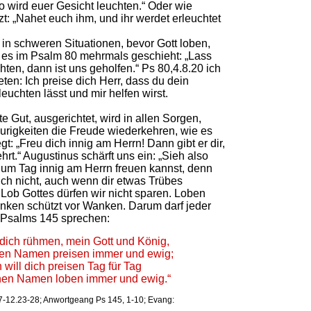
so wird euer Gesicht leuchten.“ Oder wie
t: „Nahet euch ihm, und ihr werdet erleuchtet
r in schweren Situationen, bevor Gott loben,
e es im Psalm 80 mehrmals geschieht: „Lass
hten, dann ist uns geholfen.“ Ps 80,4.8.20 ich
ten: Ich preise dich Herr, dass du dein
euchten lässt und mir helfen wirst.
e Gut, ausgerichtet, wird in allen Sorgen,
rigkeiten die Freude wiederkehren, wie es
t: „Freu dich innig am Herrn! Dann gibt er dir,
rt.“ Augustinus schärft uns ein: „Sieh also
 um Tag innig am Herrn freuen kannst, denn
dich nicht, auch wenn dir etwas Trübes
Lob Gottes dürfen wir nicht sparen. Loben
anken schützt vor Wanken. Darum darf jeder
 Psalms 145 sprechen:
l dich rühmen, mein Gott und König,
en Namen preisen immer und ewig;
h will dich preisen Tag für Tag
nen Namen loben immer und ewig.“
4,7-12.23-28; Anwortgeang Ps 145, 1-10; Evang: