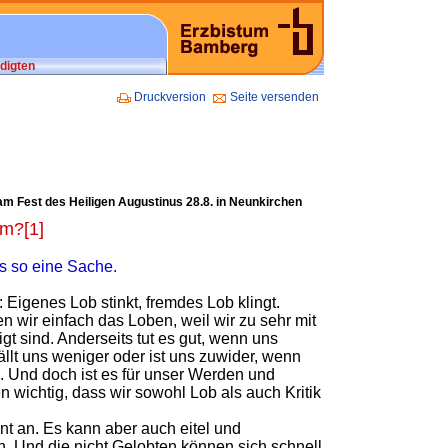
digten
Druckversion
Seite versenden
am Fest des Heiligen Augustinus 28.8. in Neunkirchen
um?[1]
s so eine Sache.
: Eigenes Lob stinkt, fremdes Lob klingt.
 wir einfach das Loben, weil wir zu sehr mit
gt sind. Anderseits tut es gut, wenn uns
ällt uns weniger oder ist uns zuwider, wenn
. Und doch ist es für unser Werden und
wichtig, dass wir sowohl Lob als auch Kritik
t an. Es kann aber auch eitel und
. Und die nicht Gelobten können sich schnell