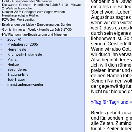
vor der in die Davi
Licht - Aussendung der Sternsinger
Die wahren Christen - Homilie zu 1 Joh 3,1-10 - Mittwoch
ein altes die Bede
2. Weihnachtswoche
Sprichwort: „Loben
Neujahr 2006 Gesegnet zum Segen werden -
Neujahrspredigt in Rödlas
Augustinus sagt es 
FZW Sein Wort genügt
wenn wir den Guten
Erfahrungen der Liebe - Erneuerung des Bundes
weiß, dass es uns f
Gott ist immer am Werk - Homilie zu Joh 5,17-30
durch sein eigenes 
HW Plamsonntag-Begeisterung und Mitgehen
liebenswert ist. So
2005 (A)
seinem Geist erfüllt
Predigten vor 2005
Wenn wir also Gott 
Herrenfeste
wir durch ihn verwa
Kirchweih-Titularfeste
Also beginnt der P
Maria
Heilige
„Ich will dich rüh
Besonderes
preisen immer und e
Trauung-Ehe
deinen Namen lobe
Tod-Trauer
Seinen Namen wollen
ministrantenanwaerter
der gegenwärtig für 
Nicht nur hie und d
»Tag für Tag« und 
Beides gehört zusam
und für, sondern gl
alle Zeiten. Zumind
für alle Zeiten lobe