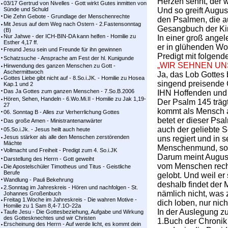
Herzen sehnt, der w
03/17 Gertrud von Nivelles - Gott wirkt Gutes inmitten von
Sünde und Schuld
Und so greift Augus
Die Zehn Gebote - Grundlage der Menschenrechte
den Psalmen, die a
Mit Jesus auf dem Weg nach Ostern - 2.Fastensonntag
Gesangbuch der Kir
(B)
Nur Jahwe - der ICH-BIN-DA kann helfen - Homilie zu
In einer groß ange
Esther 4,17 ff.
er in glühenden Wor
Freund Jesu sein und Freunde für ihn gewinnen
Predigt mit folgend
Schatzsuche - Ansprache am Fest der hl. Kunigunde
„WIR SEHNEN UN
Hinwendung des ganzen Menschen zu Gott -
Aschermittwoch
Ja, das Lob Gottes 
Gottes Liebe gibt nicht auf - 8.So.i.JK. - Homilie zu Hosea
singend preisende 
Kap.1 und 2
Das Ja Gottes zum ganzen Menschen - 7.So.B.2006
IHN Hoffenden und
Hören, Sehen, Handeln - 6.Wo.Mi.II - Homilie zu Jak 1,19-
Der Psalm 145 trägt
27
kommt als Mensch a
06. Sonntag B - Alles zur Verherrlichung Gottes
betet er dieser Psa
Das große Amen - Ministrantenanwärter
auch der geliebte S
05.So.i.Jk. - Jesus heilt auch heute
Jesus stärker als alle den Menschen zerstörenden
uns regiert und in 
Mächte
Menschenmund, son
Vollmacht und Freiheit - Predigt zum 4. So.i.JK
Darum meint August
Darstellung des Herrn - Gott geweiht
vom Menschen recht 
Die Apostelschüler Timotheus und Titus - Geistliche
Berufe
gelobt. Und weil er 
Wandlung - Pauli Bekehrung
deshalb findet der M
2.Sonntag im Jahreskreis - Hören und nachfolgen - St.
nämlich nicht, was
Johannes Großenbuch
Freitag 1.Woche im Jahreskreis - Die wahren Motive -
dich loben, nur nic
Homilie zu 1 Sam 8,4-7.1O-22a
In der Auslegung z
Taufe Jesu - Die Gottesbeziehung, Aufgabe und Wirkung
des Gottesknechtes und wir Christen
1.Buch der Chronik
Erscheinung des Herrn - Auf werde licht, es kommt dein