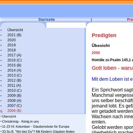
Startseite
|
Pre
Übersicht
Predigten
2021 (B)
2020
2019
Übesicht
2018
2006
2017 (A)
Homilie zu Psalm 145,1 
2016 (C)
2015 (B)
Gott loben - war
2014 (A)
2013 (C)
Mit dem Loben ist e
2012 (B)
2011 (A)
Ein Sprichwort sagt
2010 (C)
Manchmal vergessen
2009 (B)
uns selber beschäfti
2008 (A)
jemand lobt. Es gef
2007 (C)
2006 (B)
wir getadelt werden
Wachsen nach innen 
Übersicht
ernten.
Christkönig - König in uns
11-23 Hl. Kolumban - Glaubensbote für Europa
Gelobt werden sporn
33.So.B. "Wo bist Du"? Mit Kindern Glauben finden
überheblich machen