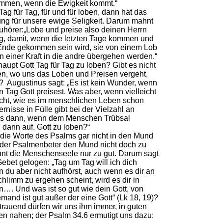
tummen, wenn die Ewigkeit kommt.“
Tag für Tag, für und für loben, dann hat das
ng für unsere ewige Seligkeit. Darum mahnt
uhörer:„Lobe und preise also deinen Herrn
g, damit, wenn die letzten Tage kommen und
Ende gekommen sein wird, sie von einem Lob
n einer Kraft in die andre übergehen werden.“
aupt Gott Tag für Tag zu loben? Gibt es nicht
en, wo uns das Loben und Preisen vergeht,
 Augustinus sagt: „Es ist kein Wunder, wenn
 Tag Gott preisest. Was aber, wenn vielleicht
richt, wie es im menschlichen Leben schon
rnisse in Fülle gibt bei der Vielzahl an
s dann, wenn dem Menschen Trübsal
 dann auf, Gott zu loben?“
 die Worte des Psalms gar nicht in den Mund
der Psalmenbeter den Mund nicht doch zu
ennt die Menschenseele nur zu gut. Darum sagt
Gebet gelogen: „Tag um Tag will ich dich
n du aber nicht aufhörst, auch wenn es dir an
hlimm zu ergehen scheint, wird es dir in
n…. Und was ist so gut wie dein Gott, von
emand ist gut außer der eine Gott“ (Lk 18, 19)?
trauend dürfen wir uns ihm immer, in guten
en nahen; der Psalm 34.6 ermutigt uns dazu: