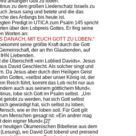
ird anfangen Gott zu loben.
tinus zu dem großen Liederschatz Israels zu
uch Jesus sang und betete und die das
che des Anfangs bis heute ist.
legten Predigt in UTICA zum Psalm 145 spricht
ten über den Lobpreis Gottes. Er fing seine
en Worten an:
S DANACH, MIT EUCH GOTT ZU LOBEN.“
bekommt seine größte Kraft durch die Gott
Gemeinschaft, der an Ihn Glaubenden, auf
 IHN Liebenden.
 die Überschrift »ein Loblied Davids«. Jesus
us David Geschlecht. Als solcher singt und
lm. Da Jesus aber durch den Heiligen Geist
ohn Gottes, »selbst aber unser König ist, der
sein Reich führt, kommt das Lob nicht nur aus
dern auch aus seinem göttlichem Mund«.
inus, lobe sich Gott im Psalm selbst. „Um
gelobt zu werden, hat sich Gott selbst
sich gewürdigt hat, sich selbst zu loben,
ensch, wie er ihn loben soll. Für Gott gilt
 zum Menschen gesagt ist: »Ein andrer mag
ht dein eigner Mund«.[2]“
ur heutigen Ökumenischen Bibellese aus dem
 (Lesung), wo David Gott lobend und preisend