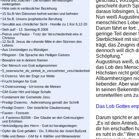
geschätzt, vorzügli
Anna und Joachim - Die erfüllten Verheißungen
weitergeben
geschieht durch Spr
Hirte sein in verlässlicher Beziehung
daraus lobsingen, 
15.So.B-Von Dämonen befreit werden und befreien
Nun weiß Augustinu
14.So.B. Unsere prophetische Berufung
menschliches Loben
Sexulität aus christlicher Sicht - Homilie zu 1 Kor 6,12-20
Darum fährt er fort:
Steh auf! - 13. Sonntag B 2006
geringe Teil deiner
Petrus und Paulus - Trotz der Verschiedenheit eins in
Christus
Sterblichkeit mit si
12.So.B. Jesus die ruhende Mitte in den Stürmen des
trägt, das Zeugnis 
Lebens
Aus Unmündigen zu Mündigen
dennoch will dich d
Pfingsten - Die Sprache des Heiligen Geistes
Schöpfung.“
Bewahre sie in deinem Namen
Augustinus weiß, d
Der Mensch von Gott aufgenommen
das Lob des Mensch
5_osterwoche_do_einheit_in_versoehnter_veschiedenheit
Höchsten nicht größ
6.Osterso. Von der Enge zur Weite
Allbarmherzigen nic
Frucht bringen für Gott
liebender. Aber wa
4.Ostersonntag - Ich kenne die Meinen
In seinen Bekenntni
GM-Guter Hirt und kluge Schafe
unsretwillen uns zu
Fundament der Gemeinde Jesu
Predigt Ostermo. - Auferstehung gemäß der Schrift
Das Lob Gottes er
Predigt Ostern - Der österliche Glaubensweg
Fasten - Festsein
Darum spricht er a
4. Fastenso.B2006 - Der Glaube an den Gekreuzigten
und Erhöhten
„Es ist dein Antrieb
Verkündigung des Herrn - Gott ist herabgestiegen
dir hin erschaffen 
Opfer die Gott gefallen - Do. 3.Woche der österl.Bußzeit
es ruht in dir.“ We
Stille und Beten - GM für 4. Kläßler und Minianwärter