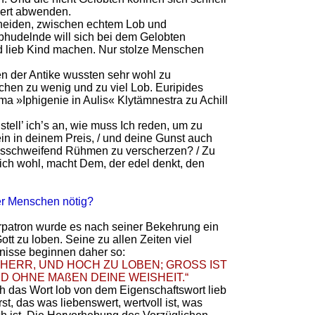
riert abwenden.
cheiden, zwischen echtem Lob und
bhudelnde will sich bei dem Gelobten
 lieb Kind machen. Nur stolze Menschen
 der Antike wussten sehr wohl zu
chen zu wenig und zu viel Lob. Euripides
ma »Iphigenie in Aulis« Klytämnestra zu Achill
 stell’ ich’s an, wie muss Ich reden, um zu
in in deinem Preis, / und deine Gunst auch
usschweifend Rühmen zu verscherzen? / Zu
ich wohl, macht Dem, der edel denkt, den
er Menschen nötig?
rrpatron wurde es nach seiner Bekehrung ein
tt zu loben. Seine zu allen Zeiten viel
nisse beginnen daher so:
 HERR, UND HOCH ZU LOBEN; GROSS IST
D OHNE MAßEN DEINE WEISHEIT.“
ich das Wort lob von dem Eigenschaftswort lieb
rst, das was liebenswert, wertvoll ist, was