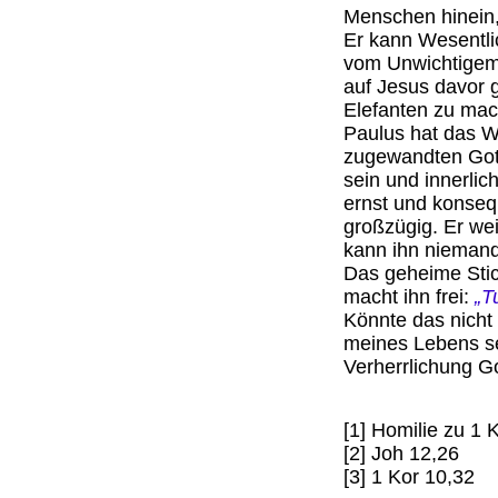
Menschen hinein,
Er kann Wesentli
vom Unwichtigem 
auf Jesus davor 
Elefanten zu ma
Paulus hat das W
zugewandten Got
sein und innerlic
ernst und konsequ
großzügig. Er wei
kann ihn niemand
Das geheime Stic
macht ihn frei:
„T
Könnte das nicht
meines Lebens sei
Verherrlichung Go
[1] Homilie zu 1 
[2] Joh 12,26
[3] 1 Kor 10,32