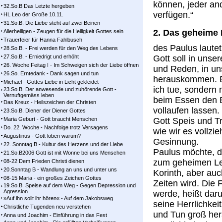
können, jeder an
32.So.B Das Letzte hergeben
verfügen.“
HL Leo der Große 10.11.
31.So.B. Die Liebe steht auf zwei Beinen
2. Das geheime 
Allerheiligen - Zeugen für die Heiligkeit Gottes sein
Trauerfeier für Hanna Fahlbusch
des Paulus lautet
28.So.B. - Frei werden für den Weg des Lebens
27.So.B. - Erniedrigt und erhöht
Gott soll in uns
26. Woche Feitag I - Im Schweigen sich der Liebe öffnen
und Reden, in u
26.So. Erntedank - Dank sagen und tun
herauskommen. E
Michael - Gottes Liebe in Licht gekleidet
ich tue, sondern 
23.So.B. Der anwesende und zuhörende Gott -
Vernuftgemäss leben
beim Essen den 
Das Kreuz - Heilszeichen der Christen
vollaufen lassen.
23.So.B. Diener der Diener Gottes
Maria Geburt - Gott braucht Menschen
Gott Speis und T
Do. 22. Woche - Nachfolge trotz Versagens
wie wir es vollzie
Augustinus - Gott loben warum?
Gesinnung.
22. Sonntag B - Kultur des Herzens und der Liebe
Paulus möchte, d
21.So.B2006 Gott ist mit Wonne bei uns Menschen
zum geheimen Leb
08-22 Dem Frieden Christi dienen
20.Sonntag B - Wandlung an uns und unter uns
Korinth, aber auc
08-15 Maria - ein großes Zeichen Gottes
Zeiten wird. Die F
19.So.B. Speise auf dem Weg - Gegen Depression und
Agression
werde, heißt da
»Auf ihn sollt ihr hören« - Auf dem Jakobsweg
seine Herrlichke
Christliche Tugenden neu verstehen
und Tun groß her
Anna und Joachim - Einführung in das Fest