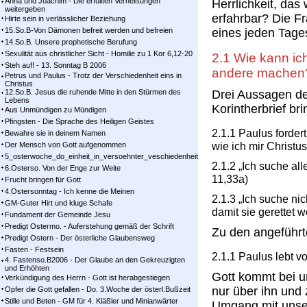
Anna und Joachim - Die erfüllten Verheißungen
Herrlichkeit, das
weitergeben
erfahrbar? Die Fr
Hirte sein in verlässlicher Beziehung
15.So.B-Von Dämonen befreit werden und befreien
eines jeden Tages
14.So.B. Unsere prophetische Berufung
Sexulität aus christlicher Sicht - Homilie zu 1 Kor 6,12-20
2.1 Wie kann ich
Steh auf! - 13. Sonntag B 2006
andere machen
Petrus und Paulus - Trotz der Verschiedenheit eins in
Christus
12.So.B. Jesus die ruhende Mitte in den Stürmen des
Drei Aussagen de
Lebens
Korintherbrief br
Aus Unmündigen zu Mündigen
Pfingsten - Die Sprache des Heiligen Geistes
2.1.1 Paulus forder
Bewahre sie in deinem Namen
wie ich mir Christu
Der Mensch von Gott aufgenommen
5_osterwoche_do_einheit_in_versoehnter_veschiedenheit
2.1.2 „Ich suche al
6.Osterso. Von der Enge zur Weite
11,33a)
Frucht bringen für Gott
4.Ostersonntag - Ich kenne die Meinen
2.1.3 „Ich suche ni
GM-Guter Hirt und kluge Schafe
damit sie gerettet w
Fundament der Gemeinde Jesu
Predigt Ostermo. - Auferstehung gemäß der Schrift
Zu den angeführt
Predigt Ostern - Der österliche Glaubensweg
Fasten - Festsein
2.1.1 Paulus lebt vo
4. Fastenso.B2006 - Der Glaube an den Gekreuzigten
und Erhöhten
Gott kommt bei u
Verkündigung des Herrn - Gott ist herabgestiegen
nur über ihn und
Opfer die Gott gefallen - Do. 3.Woche der österl.Bußzeit
Stille und Beten - GM für 4. Kläßler und Minianwärter
Umgang mit uns