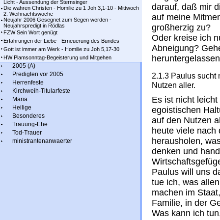
Licht - Aussendung der Sternsinger
darauf, daß mir
Die wahren Christen - Homilie zu 1 Joh 3,1-10 - Mittwoch
2. Weihnachtswoche
auf meine Mitmen
Neujahr 2006 Gesegnet zum Segen werden -
Neujahrspredigt in Rödlas
großherzig zu?
FZW Sein Wort genügt
Oder kreise ich n
Erfahrungen der Liebe - Erneuerung des Bundes
Abneigung? Gehe
Gott ist immer am Werk - Homilie zu Joh 5,17-30
heruntergelassen
HW Plamsonntag-Begeisterung und Mitgehen
2005 (A)
Predigten vor 2005
2.1.3 Paulus sucht
Herrenfeste
Nutzen aller.
Kirchweih-Titularfeste
Es ist nicht leich
Maria
Heilige
egoistischen Hal
Besonderes
auf den Nutzen al
Trauung-Ehe
heute viele nach d
Tod-Trauer
herausholen, was
ministrantenanwaerter
denken und hande
Wirtschaftsgefüg
Paulus will uns 
tue ich, was alle
machen im Staat, 
Familie, in der G
Was kann ich tun,