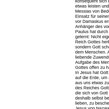
konsequent sich 
etwas leisten un
Messias von Bedeu
Einsatz für sein
vor Damaskus ers
Anhänger des von
Paulus hat durch
gelernt: Nicht ei
Reich Gottes her
sondern Gott sche
dem Menschen. A
liebende Zuwendun
Aufgabe des Mens
Gottes offen zu h
In Jesus hat Got
auf die Erde, um
aus uns etwas zu
des Reiches Gott
die sich von Got
deshalb selbst b
lieben, zu besch
Jesus von Nazare