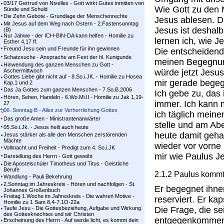
03/17 Gertrud von Nivelles - Gott wirkt Gutes inmitten von
Wie Gott zu den 
Sünde und Schuld
Die Zehn Gebote - Grundlage der Menschenrechte
Jesus ablesen. D
Mit Jesus auf dem Weg nach Ostern - 2.Fastensonntag
Jesus ist deshalb
(B)
Nur Jahwe - der ICH-BIN-DA kann helfen - Homilie zu
lernen ich, wie 
Esther 4,17 ff.
Freund Jesu sein und Freunde für ihn gewinnen
Die entscheiden
Schatzsuche - Ansprache am Fest der hl. Kunigunde
meinen Begegnun
Hinwendung des ganzen Menschen zu Gott -
Aschermittwoch
würde jetzt Jes
Gottes Liebe gibt nicht auf - 8.So.i.JK. - Homilie zu Hosea
mir gerade begeg
Kap.1 und 2
Das Ja Gottes zum ganzen Menschen - 7.So.B.2006
Ich gebe zu, das i
Hören, Sehen, Handeln - 6.Wo.Mi.II - Homilie zu Jak 1,19-
immer. Ich kann 
27
06. Sonntag B - Alles zur Verherrlichung Gottes
ich täglich mein
Das große Amen - Ministrantenanwärter
stelle und am Ab
05.So.i.Jk. - Jesus heilt auch heute
heute damit geha
Jesus stärker als alle den Menschen zerstörenden
Mächte
wieder vor vorne 
Vollmacht und Freiheit - Predigt zum 4. So.i.JK
mir wie Paulus J
Darstellung des Herrn - Gott geweiht
Die Apostelschüler Timotheus und Titus - Geistliche
Berufe
2.1.2 Paulus komm
Wandlung - Pauli Bekehrung
2.Sonntag im Jahreskreis - Hören und nachfolgen - St.
Er begegnet ihnen 
Johannes Großenbuch
Freitag 1.Woche im Jahreskreis - Die wahren Motive -
reserviert. Er kap
Homilie zu 1 Sam 8,4-7.1O-22a
Taufe Jesu - Die Gottesbeziehung, Aufgabe und Wirkung
Die Frage, die sei
des Gottesknechtes und wir Christen
entgegenkommend
Erscheinung des Herrn - Auf werde licht, es kommt dein