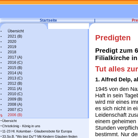
Startseite
|
Pre
Übersicht
Predigten
2021 (B)
2020
2019
Predigt zum 6.
2018
Filialkirche 
2017 (A)
2016 (C)
Tut alles zu
2015 (B)
2014 (A)
2013 (C)
1. Alfred Delp,
2012 (B)
1945 von den Naz
2011 (A)
2010 (C)
Haft in sein Tage
2009 (B)
wird mir eines im
2008 (A)
es sich nicht in e
2007 (C)
Leidenschaft zu
2006 (B)
einem geheimen S
Übersicht
Christkönig - König in uns
Stunden verpflic
11-23 Hl. Kolumban - Glaubensbote für Europa
bestimmt. Nur de
33.So.B. "Wo bist Du"? Mit Kindern Glauben finden