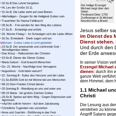
vd 2006
32.So.B Das Letzte hergeben
Der heilige Erzengel
HL Leo der Große 10.11.
Michael siegt über den
Satan
31.So.B. Die Liebe steht auf zwei Beinen
Ferdinand Dietz 1750
Allerheiligen - Zeugen für die Heiligkeit Gottes sein
Zunftstange in St.Michael
Trauerfeier für Hanna Fahlbusch
Neunkirchen a.Brand
28.So.B. - Frei werden für den Weg des Lebens
Jesus selber sa
27.So.B. - Erniedrigt und erhöht
26. Woche Feitag I - Im Schweigen sich der Liebe öffnen
im Dienst des
26.So. Erntedank - Dank sagen und tun
Dienst stehen.
Michael - Gottes Liebe in Licht gekleidet
Und durch den D
23.So.B. Der anwesende und zuhörende Gott -
Vernuftgemäss leben
der Erde anwes
Das Kreuz - Heilszeichen der Christen
23.So.B. Diener der Diener Gottes
In seiner Vision v
Maria Geburt - Gott braucht Menschen
Erzengel Michael a
Do. 22. Woche - Nachfolge trotz Versagens
Augustinus - Gott loben warum?
dienen:
durch ihn w
22. Sonntag B - Kultur des Herzens und der Liebe
ganze Welt verführt
21.So.B2006 Gott ist mit Wonne bei uns Menschen
dem Himmel, dem He
08-22 Dem Frieden Christi dienen
20.Sonntag B - Wandlung an uns und unter uns
1.1 Michael un
08-15 Maria - ein großes Zeichen Gottes
Christi
19.So.B. Speise auf dem Weg - Gegen Depression und
Agression
»Auf ihn sollt ihr hören« - Auf dem Jakobsweg
Die Lesung aus der
Christliche Tugenden neu verstehen
verstehen zu könne
Anna und Joachim - Einführung in das Fest
Angriff Satans geg