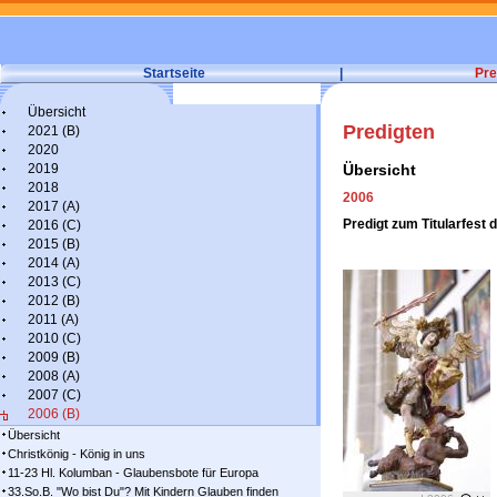
Startseite
|
Pre
Übersicht
Predigten
2021 (B)
2020
2019
Übersicht
2018
2006
2017 (A)
Predigt zum Titularfest 
2016 (C)
2015 (B)
2014 (A)
2013 (C)
2012 (B)
2011 (A)
2010 (C)
2009 (B)
2008 (A)
2007 (C)
2006 (B)
Übersicht
Christkönig - König in uns
11-23 Hl. Kolumban - Glaubensbote für Europa
33.So.B. "Wo bist Du"? Mit Kindern Glauben finden