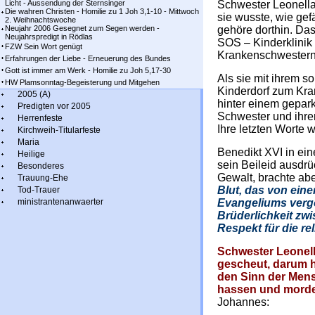
Licht - Aussendung der Sternsinger
Schwester Leonella
Die wahren Christen - Homilie zu 1 Joh 3,1-10 - Mittwoch
sie wusste, wie gefä
2. Weihnachtswoche
Neujahr 2006 Gesegnet zum Segen werden -
gehöre dorthin. Das 
Neujahrspredigt in Rödlas
SOS – Kinderklinik e
FZW Sein Wort genügt
Krankenschwestern
Erfahrungen der Liebe - Erneuerung des Bundes
Gott ist immer am Werk - Homilie zu Joh 5,17-30
Als sie mit ihrem 
HW Plamsonntag-Begeisterung und Mitgehen
Kinderdorf zum Kr
2005 (A)
hinter einem gepar
Predigten vor 2005
Schwester und ihre
Herrenfeste
Ihre letzten Worte 
Kirchweih-Titularfeste
Maria
Benedikt XVI in ei
Heilige
sein Beileid ausdrü
Besonderes
Gewalt, brachte ab
Trauung-Ehe
Blut, das von eine
Tod-Trauer
ministrantenanwaerter
Evangeliums vergo
Brüderlichkeit z
Respekt für die re
Schwester Leonell
gescheut, darum ha
den Sinn der Mens
hassen und mord
Johannes: