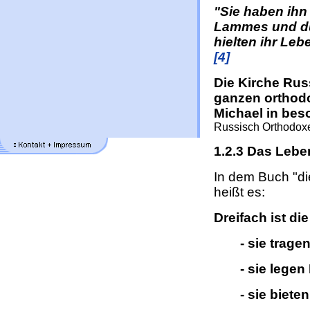
"Sie haben ihn
Lammes und dur
hielten ihr Lebe
[4]
Die Kirche Rus
ganzen orthodo
Michael in bes
Russisch Orthodoxen
1.2.3 Das Leb
In dem Buch "di
heißt es:
Dreifach ist di
- sie trage
- sie legen
- sie biete