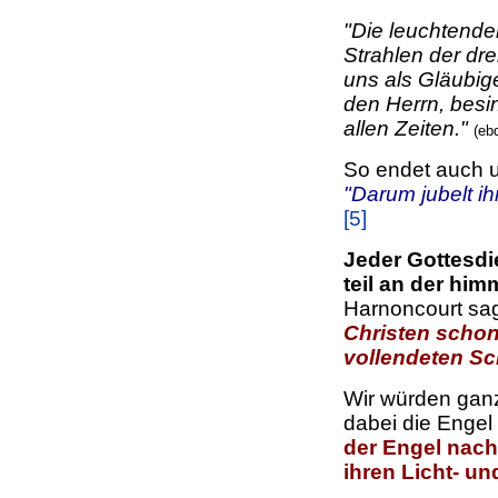
"Die leuchtende
Strahlen der dr
uns als Gläubi
den Herrn, besi
allen Zeiten."
(eb
So endet auch u
"Darum jubelt ih
[5]
Jeder Gottesdie
teil an der him
Harnoncourt sa
Christen schon
vollendeten Sc
Wir würden ganz
dabei die Enge
der Engel nacha
ihren Licht- un