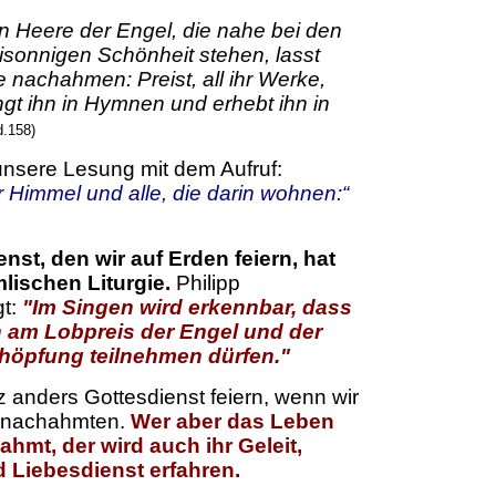
n Heere der Engel, die nahe bei den
eisonnigen Schönheit stehen, lasst
ge nachahmen:
Preist, all ihr Werke,
ngt ihn in Hymnen und erhebt ihn in
d.158)
nsere Lesung mit dem Aufruf:
r Himmel und alle, die darin wohnen:“
nst, den wir auf Erden feiern, hat
mlischen Liturgie.
Philipp
gt:
"Im Singen wird erkennbar, dass
 am Lobpreis der Engel und der
höpfung teilnehmen dürfen."
 anders Gottesdienst feiern, wenn wir
l nachahmten.
Wer aber das Leben
hmt, der wird auch ihr Geleit,
d Liebesdienst erfahren.