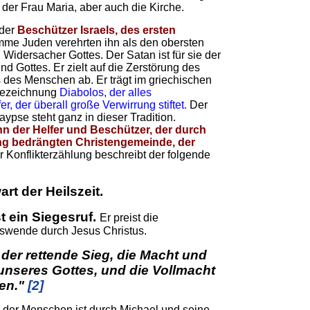
 der Frau Maria, aber auch die Kirche.
 der
Beschützer Israels, des ersten
mme Juden verehrten ihn als den obersten
idersacher Gottes. Der Satan ist für sie der
d Gottes. Er zielt auf die Zerstörung des
 des Menschen ab. Er trägt im griechischen
 Bezeichnung
Diabolos, der alles
, der überall große Verwirrung stiftet.
Der
aypse steht ganz in dieser Tradition.
 ihn der Helfer und Beschützer, der durch
ng bedrängten Christengemeinde, der
 Konflikterzählung beschreibt der folgende
rt der Heilszeit.
st ein Siegesruf.
Er preist die
swende durch Jesus Christus.
a, der rettende Sieg, die Macht und
 unseres Gottes, und die Vollmacht
ten."
[2]
 der Menschen ist durch Michael und seine