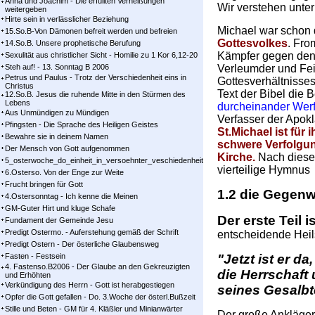
Anna und Joachim - Die erfüllten Verheißungen
Wir verstehen unter
weitergeben
Hirte sein in verlässlicher Beziehung
Michael war schon
15.So.B-Von Dämonen befreit werden und befreien
Gottesvolkes
. Fro
14.So.B. Unsere prophetische Berufung
Kämpfer gegen den W
Sexulität aus christlicher Sicht - Homilie zu 1 Kor 6,12-20
Steh auf! - 13. Sonntag B 2006
Verleumder und Fein
Petrus und Paulus - Trotz der Verschiedenheit eins in
Gottesverhältnisses
Christus
Text der Bibel die
12.So.B. Jesus die ruhende Mitte in den Stürmen des
Lebens
durcheinander Werfer
Aus Unmündigen zu Mündigen
Verfasser der Apokl
Pfingsten - Die Sprache des Heiligen Geistes
St.Michael ist für
Bewahre sie in deinem Namen
schwere Verfolgu
Der Mensch von Gott aufgenommen
Kirche.
Nach dieser
5_osterwoche_do_einheit_in_versoehnter_veschiedenheit
vierteilige Hymnus
6.Osterso. Von der Enge zur Weite
Frucht bringen für Gott
1.2 die Gegenwa
4.Ostersonntag - Ich kenne die Meinen
GM-Guter Hirt und kluge Schafe
Der erste Teil i
Fundament der Gemeinde Jesu
Predigt Ostermo. - Auferstehung gemäß der Schrift
entscheidende Heil
Predigt Ostern - Der österliche Glaubensweg
Fasten - Festsein
"Jetzt ist er d
4. Fastenso.B2006 - Der Glaube an den Gekreuzigten
die Herrschaft
und Erhöhten
Verkündigung des Herrn - Gott ist herabgestiegen
seines Gesalb
Opfer die Gott gefallen - Do. 3.Woche der österl.Bußzeit
Stille und Beten - GM für 4. Kläßler und Minianwärter
Der große Ankläger