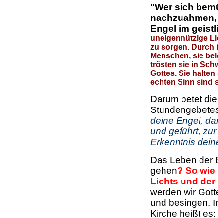
"Wer sich bemü
nachzuahmen, 
Engel im geistl
uneigennützige Li
zu sorgen.
Durch 
Menschen, sie bel
trösten sie in Sch
Gottes. Sie halten
echten Sinn sind s
Darum betet di
Stundengebete
deine Engel, da
und geführt, zur
Erkenntnis dein
Das Leben der 
gehen
? So wie 
Lichts und der 
werden wir Gott
und besingen. 
Kirche heißt es: