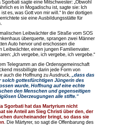
 Sgorbati sagte eine Mitschwester: „Obwohl
hrlich es in Mogadischu ist, sagte sie: Ich
ist es, was Gott von mir will.“ In der dortigen
rrichtete sie eine Ausbildungsstätte für
.
somalischen Leibwächter die Straße vom SOS
ankenhaus überquerte, sprangen zwei Männer
kten Auto hervor und erschossen die
n Leibwächter, einen jungen Familienvater.
waren: „Ich vergebe, ich vergebe, ich vergebe.“
nem Telegramm an die Ordensgemeinschaft
ckend missbilligte darin jede Form von
er auch die Hoffnung zu Ausdruck,
„dass das
r solch gottesfürchtigen Jüngerin des
ssen wurde, Hoffnung auf eine echte
wischen den Menschen und gegenseitigen
ligiösen Überzeugungen alle stifte.“
a Sgorbati hat das Martyrium nicht
t sie Anteil am Sieg Christi über den, der
chen durcheinander bringt, so
dass sie
en
. Die Märtyrer, so sagt die Offenbarung des