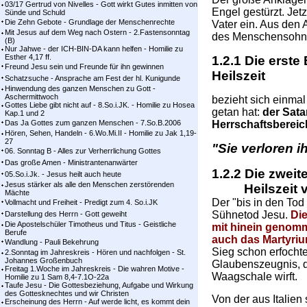
03/17 Gertrud von Nivelles - Gott wirkt Gutes inmitten von
Engel gestürzt. Jetzt
Sünde und Schuld
Die Zehn Gebote - Grundlage der Menschenrechte
Vater ein. Aus den
Mit Jesus auf dem Weg nach Ostern - 2.Fastensonntag
des Menschensohn
(B)
Nur Jahwe - der ICH-BIN-DA kann helfen - Homilie zu
Esther 4,17 ff.
1.2.1 Die erst
Freund Jesu sein und Freunde für ihn gewinnen
Heilszeit
Schatzsuche - Ansprache am Fest der hl. Kunigunde
Hinwendung des ganzen Menschen zu Gott -
Aschermittwoch
bezieht sich einmal
Gottes Liebe gibt nicht auf - 8.So.i.JK. - Homilie zu Hosea
getan hat:
der Sat
Kap.1 und 2
Das Ja Gottes zum ganzen Menschen - 7.So.B.2006
Herrschaftsbereich
Hören, Sehen, Handeln - 6.Wo.Mi.II - Homilie zu Jak 1,19-
27
"Sie verloren i
06. Sonntag B - Alles zur Verherrlichung Gottes
Das große Amen - Ministrantenanwärter
1.2.2 Die zwei
05.So.i.Jk. - Jesus heilt auch heute
Jesus stärker als alle den Menschen zerstörenden
Heilszeit 
Mächte
Der "bis in den Tod
Vollmacht und Freiheit - Predigt zum 4. So.i.JK
Sühnetod Jesu.
Die
Darstellung des Herrn - Gott geweiht
Die Apostelschüler Timotheus und Titus - Geistliche
mit hinein genom
Berufe
auch das Martyriu
Wandlung - Pauli Bekehrung
Sieg schon erfochte
2.Sonntag im Jahreskreis - Hören und nachfolgen - St.
Johannes Großenbuch
Glaubenszeugnis, d
Freitag 1.Woche im Jahreskreis - Die wahren Motive -
Waagschale wirft.
Homilie zu 1 Sam 8,4-7.1O-22a
Taufe Jesu - Die Gottesbeziehung, Aufgabe und Wirkung
des Gottesknechtes und wir Christen
Von der aus Italie
Erscheinung des Herrn - Auf werde licht, es kommt dein