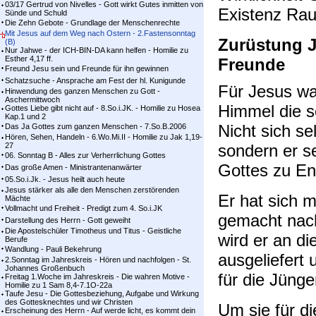
03/17 Gertrud von Nivelles - Gott wirkt Gutes inmitten von
Existenz Rau
Sünde und Schuld
Die Zehn Gebote - Grundlage der Menschenrechte
Mit Jesus auf dem Weg nach Ostern - 2.Fastensonntag
Zurüstung J
(B)
Nur Jahwe - der ICH-BIN-DA kann helfen - Homilie zu
Esther 4,17 ff.
Freunde
Freund Jesu sein und Freunde für ihn gewinnen
Schatzsuche - Ansprache am Fest der hl. Kunigunde
Für Jesus wa
Hinwendung des ganzen Menschen zu Gott -
Aschermittwoch
Himmel die s
Gottes Liebe gibt nicht auf - 8.So.i.JK. - Homilie zu Hosea
Kap.1 und 2
Nicht sich sel
Das Ja Gottes zum ganzen Menschen - 7.So.B.2006
Hören, Sehen, Handeln - 6.Wo.Mi.II - Homilie zu Jak 1,19-
27
sondern er s
06. Sonntag B - Alles zur Verherrlichung Gottes
Gottes zu En
Das große Amen - Ministrantenanwärter
05.So.i.Jk. - Jesus heilt auch heute
Jesus stärker als alle den Menschen zerstörenden
Er hat sich 
Mächte
Vollmacht und Freiheit - Predigt zum 4. So.i.JK
gemacht nach
Darstellung des Herrn - Gott geweiht
Die Apostelschüler Timotheus und Titus - Geistliche
wird er an d
Berufe
Wandlung - Pauli Bekehrung
ausgeliefert
2.Sonntag im Jahreskreis - Hören und nachfolgen - St.
Johannes Großenbuch
für die Jünge
Freitag 1.Woche im Jahreskreis - Die wahren Motive -
Homilie zu 1 Sam 8,4-7.1O-22a
Taufe Jesu - Die Gottesbeziehung, Aufgabe und Wirkung
des Gottesknechtes und wir Christen
Um sie für d
Erscheinung des Herrn - Auf werde licht, es kommt dein