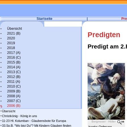
Startseite
|
Pre
Übersicht
Predigten
2021 (B)
2020
2019
Predigt am 2.
2018
2017 (A)
2016 (C)
2015 (B)
2014 (A)
2013 (C)
2012 (B)
2011 (A)
2010 (C)
2009 (B)
2008 (A)
2007 (C)
2006 (B)
Übersicht
Christkönig - König in uns
11-23 Hl. Kolumban - Glaubensbote für Europa
Bergmoser - Höller
33.So.B. "Wo bist Du"? Mit Kindern Glauben finden
Isaaks Opferung