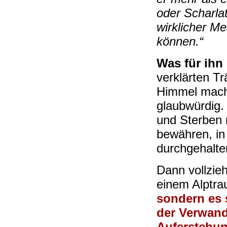
oder Scharlat
wirklicher Me
können.“
Was für ihn 
verklärten T
Himmel mache
glaubwürdig.
und Sterben 
bewähren, in
durchgehalte
Dann vollzieh
einem Alptra
sondern es s
der Verwand
Auferstehun