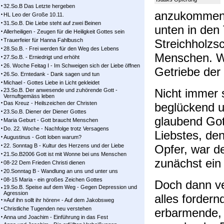
32.So.B Das Letzte hergeben
anzukommen. 
HL Leo der Große 10.11.
31.So.B. Die Liebe steht auf zwei Beinen
unten in den 
Allerheiligen - Zeugen für die Heiligkeit Gottes sein
Trauerfeier für Hanna Fahlbusch
Streichholzs
28.So.B. - Frei werden für den Weg des Lebens
Menschen. W
27.So.B. - Erniedrigt und erhöht
26. Woche Feitag I - Im Schweigen sich der Liebe öffnen
Getriebe der
26.So. Erntedank - Dank sagen und tun
Michael - Gottes Liebe in Licht gekleidet
Nicht immer s
23.So.B. Der anwesende und zuhörende Gott -
Vernuftgemäss leben
Das Kreuz - Heilszeichen der Christen
beglückend u
23.So.B. Diener der Diener Gottes
glaubend Got
Maria Geburt - Gott braucht Menschen
Do. 22. Woche - Nachfolge trotz Versagens
Liebstes, de
Augustinus - Gott loben warum?
22. Sonntag B - Kultur des Herzens und der Liebe
Opfer, war d
21.So.B2006 Gott ist mit Wonne bei uns Menschen
zunächst ein
08-22 Dem Frieden Christi dienen
20.Sonntag B - Wandlung an uns und unter uns
08-15 Maria - ein großes Zeichen Gottes
Doch dann ve
19.So.B. Speise auf dem Weg - Gegen Depression und
Agression
alles fordern
»Auf ihn sollt ihr hören« - Auf dem Jakobsweg
Christliche Tugenden neu verstehen
erbarmende, 
Anna und Joachim - Einführung in das Fest