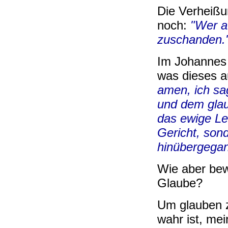
Die Verheißu
noch:
"Wer au
zuschanden."
Im Johannes 
was dieses a
amen, ich sa
und dem glau
das ewige Le
Gericht, son
hinübergega
Wie aber bewa
Glaube?
Um glauben z
wahr ist, me