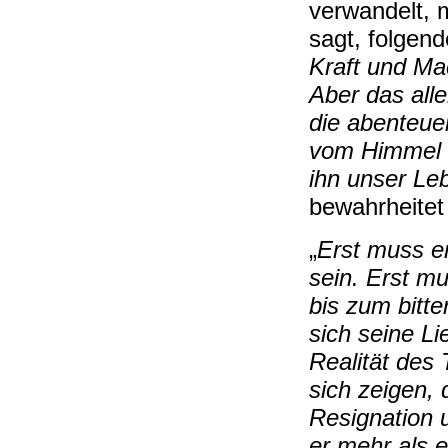
verwandelt, 
sagt, folgen
Kraft und Ma
Aber das alle
die abenteue
vom Himmel k
ihn unser Le
bewahrheitet 
„
Erst muss e
sein. Erst 
bis zum bitt
sich seine Li
Realität des
sich zeigen, d
Resignation u
er mehr als e