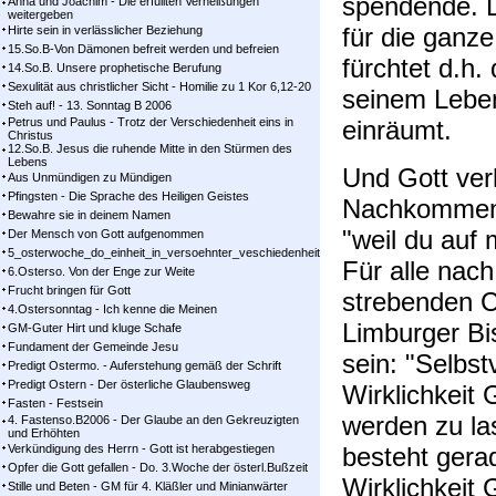
spendende. 
Anna und Joachim - Die erfüllten Verheißungen
weitergeben
für die ganz
Hirte sein in verlässlicher Beziehung
15.So.B-Von Dämonen befreit werden und befreien
fürchtet d.h.
14.So.B. Unsere prophetische Berufung
Sexulität aus christlicher Sicht - Homilie zu 1 Kor 6,12-20
seinem Lebe
Steh auf! - 13. Sonntag B 2006
Petrus und Paulus - Trotz der Verschiedenheit eins in
einräumt.
Christus
12.So.B. Jesus die ruhende Mitte in den Stürmen des
Lebens
Und Gott ver
Aus Unmündigen zu Mündigen
Pfingsten - Die Sprache des Heiligen Geistes
Nachkommen 
Bewahre sie in deinem Namen
"weil du auf
Der Mensch von Gott aufgenommen
5_osterwoche_do_einheit_in_versoehnter_veschiedenheit
Für alle nach
6.Osterso. Von der Enge zur Weite
Frucht bringen für Gott
strebenden C
4.Ostersonntag - Ich kenne die Meinen
Limburger B
GM-Guter Hirt und kluge Schafe
Fundament der Gemeinde Jesu
sein: "Selbstv
Predigt Ostermo. - Auferstehung gemäß der Schrift
Predigt Ostern - Der österliche Glaubensweg
Wirklichkeit G
Fasten - Festsein
werden zu l
4. Fastenso.B2006 - Der Glaube an den Gekreuzigten
und Erhöhten
Verkündigung des Herrn - Gott ist herabgestiegen
besteht gerad
Opfer die Gott gefallen - Do. 3.Woche der österl.Bußzeit
Wirklichkeit 
Stille und Beten - GM für 4. Kläßler und Minianwärter