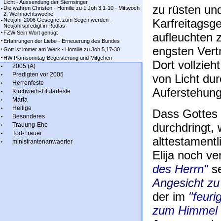
Licht - Aussendung der Sternsinger
zu rüsten un
Die wahren Christen - Homilie zu 1 Joh 3,1-10 - Mittwoch
2. Weihnachtswoche
Neujahr 2006 Gesegnet zum Segen werden -
Karfreitagsg
Neujahrspredigt in Rödlas
FZW Sein Wort genügt
aufleuchten z
Erfahrungen der Liebe - Erneuerung des Bundes
engsten Vert
Gott ist immer am Werk - Homilie zu Joh 5,17-30
HW Plamsonntag-Begeisterung und Mitgehen
Dort vollzie
2005 (A)
Predigten vor 2005
von Licht du
Herrenfeste
Auferstehungs
Kirchweih-Titularfeste
Maria
Heilige
Dass Gottes 
Besonderes
durchdringt, 
Trauung-Ehe
Tod-Trauer
alttestament
ministrantenanwaerter
Elija noch ve
des Herrn"
s
Angesicht zu
der im
"feur
zum Himmel f